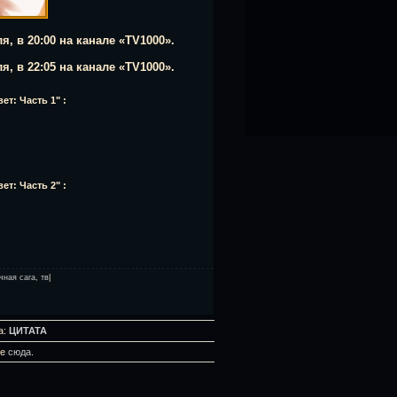
ля, в 20:00 на канале «TV1000».
ля, в 22:05 на канале «TV1000».
т: Часть 1" :
т: Часть 2" :
чная сага
,
тв
|
а:
ЦИТАТА
те
сюда
.