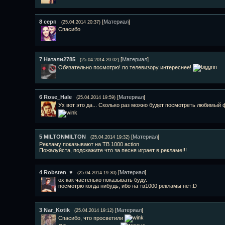
8
серп
[
Материал
]
(25.04.2014 20:37)
Спасибо
7
Натали2785
[
Материал
]
(25.04.2014 20:02)
Обязательно посмотрю! по телевизору интереснее!
6
Rose_Hale
[
Материал
]
(25.04.2014 19:59)
Ух вот это да... Сколько раз можно будет посмотреть любимый
5
MILTONMILTON
[
Материал
]
(25.04.2014 19:32)
Рекламу показывают на ТВ 1000 action
Пожалуйста, подскажите что за песня играет в рекламе!!!
4
Robsten_♥
[
Материал
]
(25.04.2014 19:30)
ох как частенько показывать буду.
посмотрю когда нибудь, ибо на тв1000 рекламы нет:D
3
Nar_Kotik
[
Материал
]
(25.04.2014 19:12)
Спасибо, что просветили