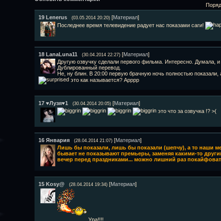
Поряд
19
Lenerus
[
Материал
]
(03.05.2014 20:20)
Последнее время телевидение радует нас показами саги!
18
LanaLuna11
[
Материал
]
(30.04.2014 22:27)
Другую озвучку сделали первого фильма. Интересно. Думала, и 
Дублированный перевод.
Не, ну блин. В 20:00 первую брачную ночь полностью показали,
это как называется? Арррр
17
♥Лузя♥1
[
Материал
]
(30.04.2014 20:05)
это что за озвучка !? >(
16
Январия
[
Материал
]
(28.04.2014 21:07)
Лишь бы показали, лишь бы показали (шепчу), а то наши 
бывает не показывают премьеры, заменяя какими-то другими 
вечер перед праздниками... можно лишний раз покайфовать
15
Kosy@
[
Материал
]
(28.04.2014 19:34)
Ура!!!!