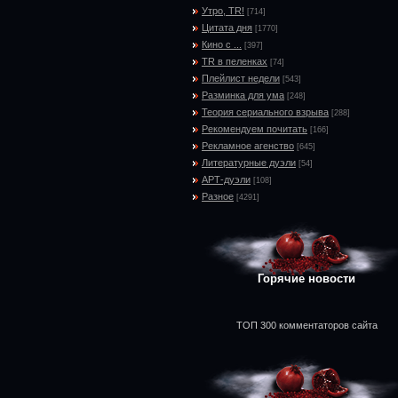
Утро, TR!
[714]
Цитата дня
[1770]
Кино с ...
[397]
TR в пеленках
[74]
Плейлист недели
[543]
Разминка для ума
[248]
Теория сериального взрыва
[288]
Рекомендуем почитать
[166]
Рекламное агенство
[645]
Литературные дуэли
[54]
АРТ-дуэли
[108]
Разное
[4291]
Горячие новости
ТОП 300 комментаторов сайта