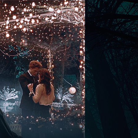
Приветствую Вас
Гость
Главная
|
Регистрация
|
Вход
|
RSS