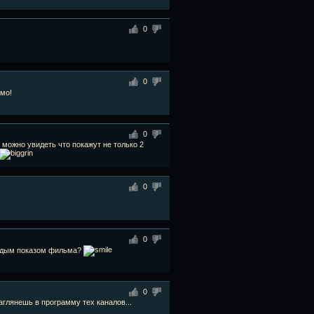
0
0
мо!
0
 можно увидеть что покажут не только 2
0
0
аждым показом фильма?
0
заглянешь в программу тех каналов...