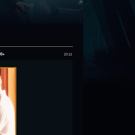
00»
23:12