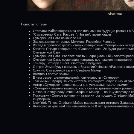
I follow you
Новости по теме:
Стефани Майер подразнила нас планами на будущие романы о Б
"Сумеречная Сага: Рассвет": Новые/старые кадры
Сумеречная Сага на канале Ю!
Эксклюзивное интервью Мелиссы Розенберг. Часть 1
Взгляд в прошлое: десять самых грандиозных Сумеречных истор
Кристен Стюарт говорит, что «Рассвет. Часть 2» будет разител
Сумеречной Саги
Сумеречная Сага. Рассвет. Часть 1. официальный иллюстрирова
Сумеречная Сага: номинации, награды, достижения и признания
Тейлору Лотнеру 19 лет: смотрим в будущее
Остров Эсме будут снимать в Бразилии? Или же «Рассвет» сним
Слухи о Сумеречной саге и Стефани Майер
Вампиры против зомби
В чем секрет феноменальной популярности «Сумерек»
Токсичный Эдвард: за что читатели критикуют новую книгу «Су
Автор «Сумерек» посоветовала «не увлекаться мальчиками»
«Сумерки» глазами вампира: как в сети встретили новый роман
Обзор «Солнца полуночи» Стефани Майер — на «Сумеречную са
Поскольку «Солнце полуночи» стало хитом продаж, Стефани Май
«Сумерки»
New York Times: Стефани Майер рассказывает историю Эдварда, 
Дьявольски красива! Как изменилась за 8 лет девочка-вампир и