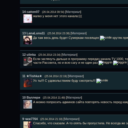
14
catten07
[
Материал
]
(26.04.2014 09:54)
жалко у меня нет этого канала:(((
13
LanaLuna11
[
Материал
]
(25.04.2014 23:38)
Да там весь день будет Сумеркам посвящен
крутяк пря
12
ulinka
[
Материал
]
(25.04.2014 23:34)
Если заглянуть дальше в программу передач канала TV 1000, то
части Рассвета, но и всю сагу и не один раз
11
★Tishka★
[
Материал
]
(25.04.2014 22:19)
Ух ты!!! С удовольствием буду смотреть!!!
10
Валлери
[
Материал
]
(25.04.2014 21:49)
А можно попросить админов сайта повторять новость перед к
9
чиж7764
[
Материал
]
(25.04.2014 21:18)
Спасибо, что сказали. А-то опять бы пропустила. Не всегда же 