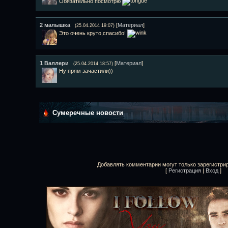
Обязательно посмотрю
2
малышка
[
Материал
]
(25.04.2014 19:07)
Это очень круто,спасибо!
1
Валлери
[
Материал
]
(25.04.2014 18:57)
Ну прям зачастили))
Сумеречные новости
Добавлять комментарии могут только зарегистри
[
Регистрация
|
Вход
]