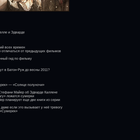
елле и Эдварде
ий всех времен
ьно отличаться от предыдущих фильмов
нный гид по фильму
ут в Батон-Руж до весны 2011?
мерек» — «Солнце полуночи»
 Стефани Майер об Эдварде Каллене
гу» ложатся сумерки
ер планирует еще две книги из серии
даже если это вызывает у неё тревогу
з «Сумерек»