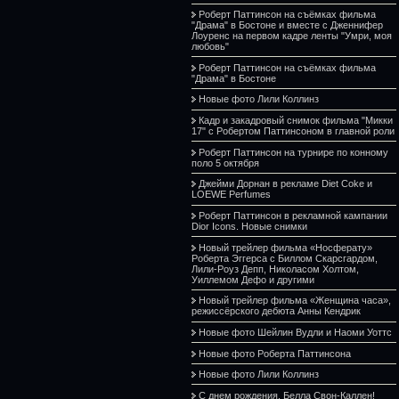
Роберт Паттинсон на съёмках фильма
"Драма" в Бостоне и вместе с Дженнифер
Лоуренс на первом кадре ленты "Умри, моя
любовь"
Роберт Паттинсон на съёмках фильма
"Драма" в Бостоне
Новые фото Лили Коллинз
Кадр и закадровый снимок фильма "Микки
17" с Робертом Паттинсоном в главной роли
Роберт Паттинсон на турнире по конному
поло 5 октября
Джейми Дорнан в рекламе Diet Coke и
LOEWE Perfumes
Роберт Паттинсон в рекламной кампании
Dior Icons. Новые снимки
Новый трейлер фильма «Носферату»
Роберта Эггерса с Биллом Скарсгардом,
Лили-Роуз Депп, Николасом Холтом,
Уиллемом Дефо и другими
Новый трейлер фильма «Женщина часа»,
режиссёрского дебюта Анны Кендрик
Новые фото Шейлин Вудли и Наоми Уоттс
Новые фото Роберта Паттинсона
Новые фото Лили Коллинз
С днем рождения, Белла Свон-Каллен!