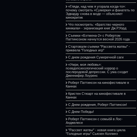
«Гляди, над чем я угорала когда-то»:
почему смотреть «Сумерки» и фанатеть по
Эдварду снова в моде — объясняет
кинокритик
Что посмотреть: «Братство черного
кинжала» - экранизация книг Дж.Р.Уорд
Съемки «Бэтмена-2» с Робертом
Паттинсоном начнутся весной 2026 года
Стартовали съемки "Рассвета жатвы" -
приквела "Голодных игр"
С днем рождения Сумеречной саги
«Умри, моя любовь»:
псевдопсихологический хоррор о
послеродовой депрессии. С ума сходит
Дженнифер Лоуренс
Роберт Паттинсон на кинофестивале в
Каннах
Кристен Стюарт на кинофестивале в
Каннах
С Днем рождения, Роберт Паттинсон!
С Днем Победы!
Роберт Паттинсон с семьёй в Лос-
Анджелесе
"Рассвет жатвы" - новая книга цикла
"Голодные игры" Сьюзен Коллинз