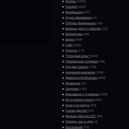
Актеры
[15562]
Галерея
[4926]
Фанфикшен
[670]
Аудио-фанфикшн
[61]
Обзоры фанфикшна
[138]
Важные даты и события
[202]
Библиотека
[369]
Видео
[4500]
Сайт
[2499]
Опросы
[172]
"Голодные игры"
[6405]
Прекрасные создания
[409]
Орудия смерти
[1769]
Академия вампиров
[1306]
Дивергент/Избранная
[3899]
Делириум
[40]
Золушка
[1242]
Красавица и чудовище
[1020]
50 оттенков серого
[2652]
Если я останусь
[263]
Сказки Диснея
[374]
Фильмы Marvel и DC
[664]
Прежде чем я уйду
[4]
Ностальгия
[202]