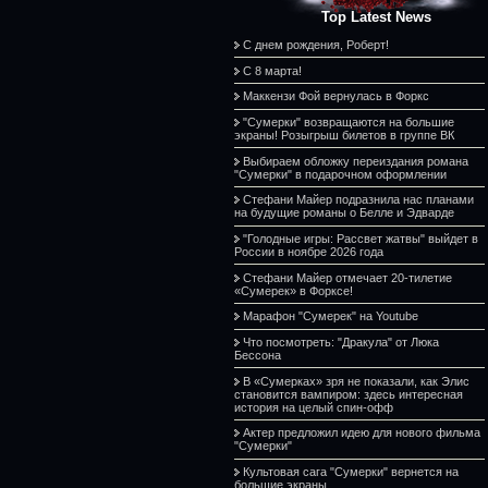
Top Latest News
С днем рождения, Роберт!
С 8 марта!
Маккензи Фой вернулась в Форкс
"Сумерки" возвращаются на большие
экраны! Розыгрыш билетов в группе ВК
Выбираем обложку переиздания романа
"Сумерки" в подарочном оформлении
Стефани Майер подразнила нас планами
на будущие романы о Белле и Эдварде
"Голодные игры: Рассвет жатвы" выйдет в
России в ноябре 2026 года
Стефани Майер отмечает 20-тилетие
«Сумерек» в Форксе!
Марафон "Сумерек" на Youtube
Что посмотреть: "Дракула" от Люка
Бессона
В «Сумерках» зря не показали, как Элис
становится вампиром: здесь интересная
история на целый спин-офф
Актер предложил идею для нового фильма
"Сумерки"
Культовая сага "Сумерки" вернется на
большие экраны