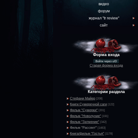
видео
форум
журнал "tr review"
сайт
Форма входа
Войти через uID
Старая форма входа
Категории раздела
Стефани Майер
[208]
Книги Сумеречной саги
[122]
Фильм "Сумерки"
[201]
Фильм "Новолуние"
[191]
Фильм "Затмение"
[342]
Фильм "Рассвет"
[1463]
Книга/фильм "Гостья"
[1178]