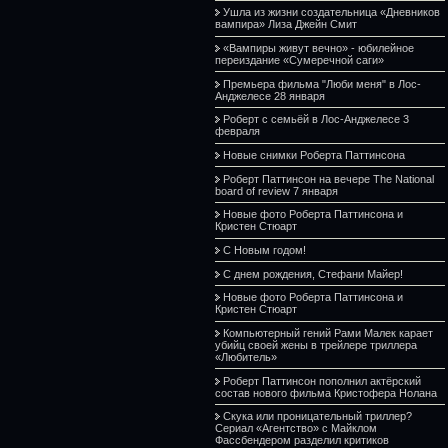
Ушла из жизни создательница «Дневников
вампира» Лиза Джейн Смит
«Вампиры живут вечно» - юбилейное
переиздание «Сумеречной саги»
Премьера фильма "Люби меня" в Лос-
Анджелесе 28 января
Роберт с семьёй в Лос-Анджелесе 3
февраля
Новые снимки Роберта Паттинсона
Роберт Паттинсон на вечере The National
board of review 7 января
Новые фото Роберта Паттинсона и
Кристен Стюарт
С Новым годом!
С днем рождения, Стефани Майер!
Новые фото Роберта Паттинсона и
Кристен Стюарт
Компьютерный гений Рами Малек карает
убийц своей жены в трейлере триллера
«Любитель»
Роберт Паттинсон пополнил актёрский
состав нового фильма Кристофера Нолана
Скука или проницательный триллер?
Сериал «Агентство» с Майклом
Фассбендером разделил критиков