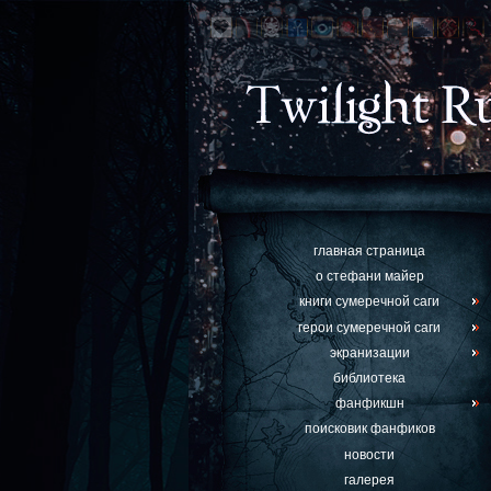
главная страница
о стефани майер
книги сумеречной саги
герои сумеречной саги
экранизации
библиотека
фанфикшн
поисковик фанфиков
новости
галерея