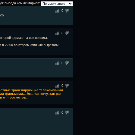
ок вывода комментариев:
0
0
второй сделают, а вот не фига.
 а в 22:00 во втором фильме вырезали
0
0
местные транслирующие телекомпании
фильмами... Эх... так хочу, как раз
 от просмотра...
0