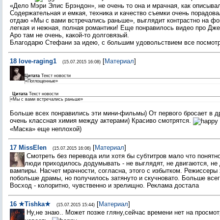
«Дело Мэри Элис Брэндон», не очень то она и мрачная, как описыва
Содержательная и емкая, техника и качество съемки очень порадова
отдаю «Мы с вами встречались раньше», выглядит контрастно на фо
легкая и нежная, полная романтики! Еще понравилось видео про Дже
Аро там не очень, какой-то долговязый.
Благодарю Стефани за идею, с большим удовольствием все посмот
18
love-raging1
[
Материал
]
(15.07.2015 16:08)
Цитата
Текст новости
«Поглощенные»
Цитата
Текст новости
«Мы с вами встречались раньше»
Больше всех понравились эти мини-фильмы) От первого бросает в др
очень классная химия между актерами) Красиво смотрятся.
«Маска» еще неплохой)
17
MissElen
[
Материал
]
(15.07.2015 16:06)
Смотреть без перевода или хотя бы субтитров мало что понятно
люди приходилось додумывать - не выглядят, не двигаются, не 
вампиры. Насчет мрачности, согласна, этого с избытком. Режиссеры 
побольше драмы, но получилось затянуто и скучновато. Больше все
Восход - колоритно, чувственно и зрелищно. Реклама достала
16
★Tishka★
[
Материал
]
(15.07.2015 15:44)
Ну,не знаю.. Может позже гляну,сейчас времени нет на просмо