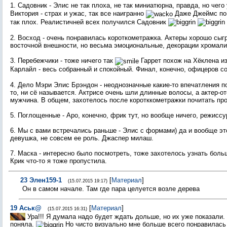
1. Садовник - Элис не так плоха, не так миниатюрна, правда, но чего
Виктория - страх и ужас, так все наигранно
Даже Джеймс по 
так плох. Реалистичней всех получился Садовник
2. Восход - очень понравилась короткометражка. Актеры хорошо сыг
восточной внешности, но весьма эмоциональные, декорации хромали,
3. Перебежчики - тоже ничего так
Гаррет похож на Хёклена и
Карлайл - весь собранный и спокойный. Финал, конечно, офицеров 
4. Дело Мэри Элис Брэндон - неоднозначные какие-то впечатления по
то, ни сё называется. Актрисе очень шли длинные волосы, а актер-о
мужчина. В общем, захотелось после коротккометражки почитать про
5. Поглощенные - Аро, конечно, фрик тут, но вообще ничего, режиссу
6. Мы с вами встречались раньше - Элис с формами) да и вообще эт
девушка, не совсем ее роль. Джаспер милаш.
7. Маска - интересно было посмотреть, тоже захотелось узнать больш
Крик что-то я тоже пропустила.
23
Элен159-1
[
Материал
]
(15.07.2015 19:17)
Он в самом начале. Там где пара целуется возле дерева
19
Аськ@
[
Материал
]
(15.07.2015 16:31)
Ура!!! Я думала надо будет ждать дольше, но их уже показали.
поняла.
Но чисто визуально мне больше всего понравилась