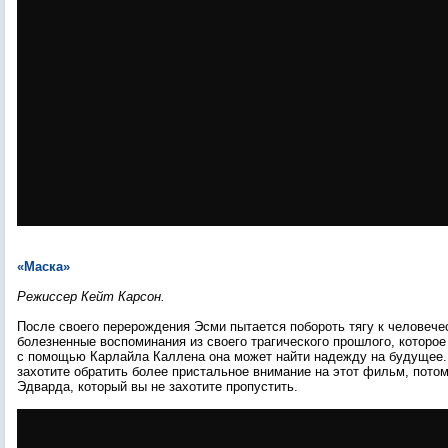
«Маска»
Режиссер Кейт Карсон.
После своего перерождения Эсми пытается побороть тягу к человечес
болезненные воспоминания из своего трагического прошлого, которое 
с помощью Карлайла Каллена она может найти надежду на будущее. 
захотите обратить более пристальное внимание на этот фильм, потом
Эдварда, который вы не захотите пропустить.