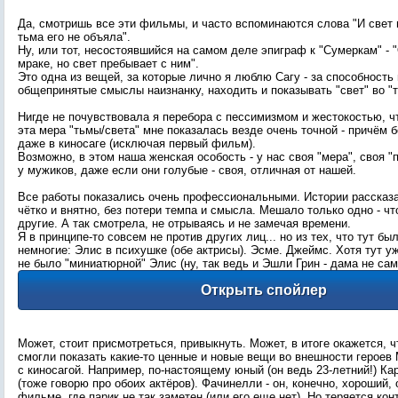
Да, смотришь все эти фильмы, и часто вспоминаются слова "И свет в
тьма его не объяла".
Ну, или тот, несостоявшийся на самом деле эпиграф к "Сумеркам" - "
мраке, но свет пребывает с ним".
Это одна из вещей, за которые лично я люблю Сагу - за способность
общепринятые смыслы наизнанку, находить и показывать "свет" во "т
Нигде не почувствовала я перебора с пессимизмом и жестокостью, ч
эта мера "тьмы/света" мне показалась везде очень точной - причём 
даже в киносаге (исключая первый фильм).
Возможно, в этом наша женская особость - у нас своя "мера", своя "п
у мужиков, даже если они голубые - своя, отличная от нашей.
Все работы показались очень профессиональными. Истории рассказа
чётко и внятно, без потери темпа и смысла. Мешало только одно - чт
другие. А так смотрела, не отрываясь и не замечая времени.
Я в принципе-то совсем не против других лиц... но из тех, что тут бы
немногие: Элис в психушке (обе актрисы). Эсме. Джеймс. Хотя тут у
не было "миниатюрной" Элис (ну, так ведь и Эшли Грин - дама не са
Может, стоит присмотреться, привыкнуть. Может, в итоге окажется, 
смогли показать какие-то ценные и новые вещи во внешности героев
с киносагой. Например, по-настоящему юный (он ведь 23-летний!) К
(тоже говорю про обоих актёров). Фачинелли - он, конечно, хороший,
фильме, где парик не так заметен (или его еще нет). Но теряется кон