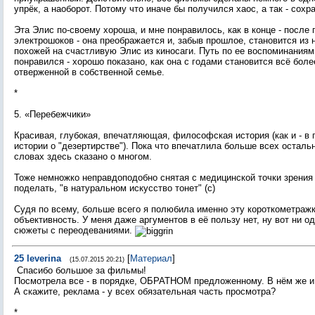
упрёк, а наоборот. Потому что иначе бы получился хаос, а так - сохр
Эта Элис по-своему хороша, и мне понравилось, как в конце - после
электрошоков - она преображается и, забыв прошлое, становится из 
похожей на счастливую Элис из киносаги. Путь по ее воспоминаниям
понравился - хорошо показано, как она с годами становится всё боле
отверженной в собственной семье.
*
5. «Перебежчики»
Красивая, глубокая, впечатляющая, философская история (как и - в 
истории о "дезертирстве"). Пока что впечатлила больше всех осталь
словах здесь сказано о многом.
Тоже немножко неправдоподобно снятая с медицинской точки зрения 
поделать, "в натуральном искусство тонет" (с)
Судя по всему, больше всего я полюбила именно эту короткометражк
объективность. У меня даже аргументов в её пользу нет, ну вот ни о
сюжеты с переодеваниями.
25
leverina
[
Материал
]
(15.07.2015 20:21)
Спасибо большое за фильмы!
Посмотрела все - в порядке, ОБРАТНОМ предложенному. В нём же и
А скажите, реклама - у всех обязательная часть просмотра?
*