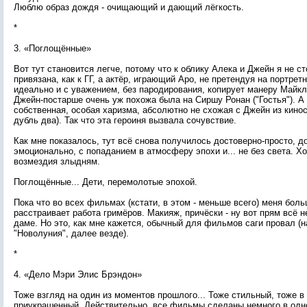
Люблю образ дождя - очищающий и дающий лёгкость.
*
3. «Поглощённые»
Вот тут становится легче, потому что к облику Алека и Джейн я не с
привязана, как к ГГ, а актёр, играющий Аро, не претендуя на портрет
идеально и с уважением, без пародирования, копирует манеру Майкл
Джейн-постарше очень уж похожа была на Сиршу Ронан ("Гостья"). А
собственная, особая харизма, абсолютно не схожая с Джейн из кинос
дубль два). Так что эта героиня вызвала сочувствие.
Как мне показалось, тут всё снова получилось достоверно-просто, д
эмоционально, с попаданием в атмосферу эпохи и... не без света. Хо
возмездия злыдням.
Поглощённые... Дети, перемолотые эпохой.
Пока что во всех фильмах (кстати, в этом - меньше всего) меня боль
расстраивает работа гримёров. Макияж, причёски - ну вот прям всё н
даме. Но это, как мне кажется, обычный для фильмов саги провал (н
"Новолуния", далее везде).
*
4. «Дело Мэри Элис Брэндон»
Тоже взгляд на один из моментов прошлого... Тоже стильный, тоже 
приукрашенный. Действительно, все фильмы сделаны немного в одно