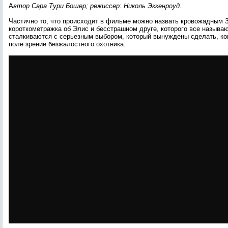
А
втор Сара Тури Бошер; режиссер: Николь Эккенроуд.
Частично то, что происходит в фильме можно назвать кровожадным 
короткометражка об Элис и бесстрашном друге, которого все называ
сталкиваются с серьезным выбором, который вынуждены сделать, ко
поле зрение безжалостного охотника.