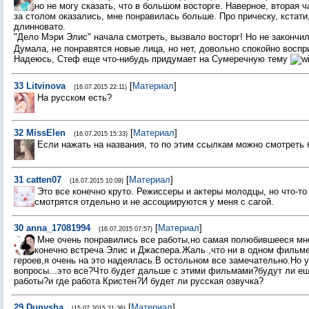
но не могу сказать, что в большом восторге. Наверное, вторая ч
за столом оказались, мне понравилась больше. Про прическу, кстати,
длинновато.
"Дело Мэри Элис" начала смотреть, вызвало восторг! Но не законч
Думала, не понравятся новые лица, но нет, довольно спокойно воспр
Надеюсь, Стеф еще что-нибудь придумает на Сумеречную тему
33
Litvinova
[
Материал
]
(16.07.2015 22:11)
На русском есть?
32
MissElen
[
Материал
]
(16.07.2015 15:33)
Если нажать на названия, то по этим ссылкам можно смотреть
31
catten07
[
Материал
]
(16.07.2015 10:09)
Это все конечно круто. Режиссеры и актеры молодцы, но что-то 
смотрятся отдельно и не ассоциируются у меня с сагой.
30
anna_17081994
[
Материал
]
(16.07.2015 07:57)
Мне очень понравились все работы,но самая полюбившееся мне
конечно встреча Элис и Джаспера.Жаль ,что ни в одном фильм
героев,я очень на это надеялась.В остольном все замечательно.Но 
вопросы...это все?Что будет дальше с этими фильмами?будут ли е
работы?и где работа Кристен?И будет ли русская озвучка?
29
Dunysha
[
Материал
]
(15.07.2015 21:36)