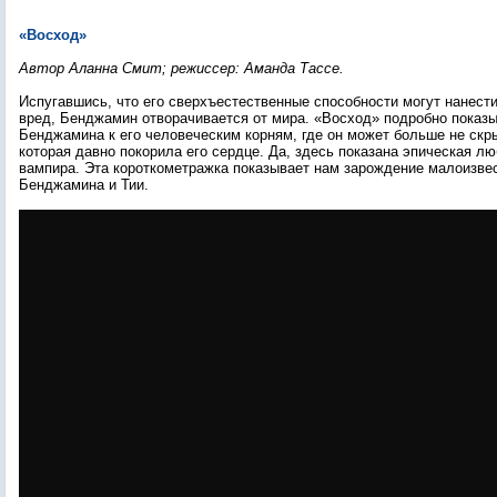
«Восход»
Автор Аланна Смит; режиссер: Аманда Тассе.
Испугавшись, что его сверхъестественные способности могут нанест
вред, Бенджамин отворачивается от мира. «Восход» подробно показ
Бенджамина к его человеческим корням, где он может больше не скр
которая давно покорила его сердце. Да, здесь показана эпическая л
вампира. Эта короткометражка показывает нам зарождение малоизве
Бенджамина и Тии.