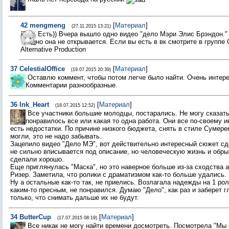
42
mengmeng
[
Материал
]
(27.11.2015 13:21)
Есть)) Вчера вышло одно видео "дело Мэри Элис Брэндон."
но она не открывается. Если вы есть в вк смотрите в группе
Alternative Production
37
СelestialОffice
[
Материал
]
(19.07.2015 20:39)
Оставлю коммент, чтобы потом легче было найти. Очень интерес
Комментарии разнообразные.
36
Ink_Heart
[
Материал
]
(18.07.2015 12:52)
Все участники большие молодцы, постарались. Не могу сказать
понравилось все или какая то одна работа. Они все по-своему и
есть недостатки. По причине низкого бюджета, снять в стиле Сумерек
могли, это не надо забывать.
Зацепило видео "Дело МЭ", вот действительно интересный сюжет сд
не сильно вписывается под описание, но человеческую жизнь и обр
сделали хорошо.
Еще приглянулась "Маска", но это наверное больше из-за сходства 
Ризер. Заметила, что ролики с драматизмом как-то больше удались.
Ну а остальные как-то так, не приелись. Возлагала надежды на 1 ро
каким-то пресным, не понравился. Думаю "Дело", как раз и заберет 
только, что снимать дальше их не будут.
34
ButterCup
[
Материал
]
(17.07.2015 08:19)
Все никак не могу найти времени досмотреть. Посмотрела "Мы 