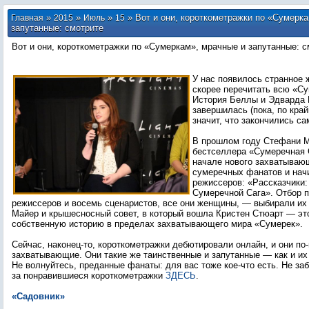
»
»
»
» Вот и они, короткометражки по «Сумерк
Главная
2015
Июль
15
запутанные: смотрите
Вот и они, короткометражки по «Сумеркам», мрачные и запутанные: с
У нас появилось странное 
скорее перечитать всю «С
История Беллы и Эдварда 
завершилась (пока, по край
значит, что закончились с
В прошлом году Стефани М
бестселлера «Сумеречная 
начале нового захватываю
сумеречных фанатов и на
режиссеров: «Рассказчики:
Сумеречной Сага». Отбор 
режиссеров и восемь сценаристов, все они женщины, — выбирали их 
Майер и крышесносный совет, в который вошла Кристен Стюарт — эт
собственную историю в пределах захватывающего мира «Сумерек».
Сейчас, наконец-то, короткометражки дебютировали онлайн, и они п
захватывающие. Они такие же таинственные и запутанные — как и их
Не волнуйтесь, преданные фанаты: для вас тоже кое-что есть. Не за
за понравившиеся короткометражки
ЗДЕСЬ
.
«Садовник»