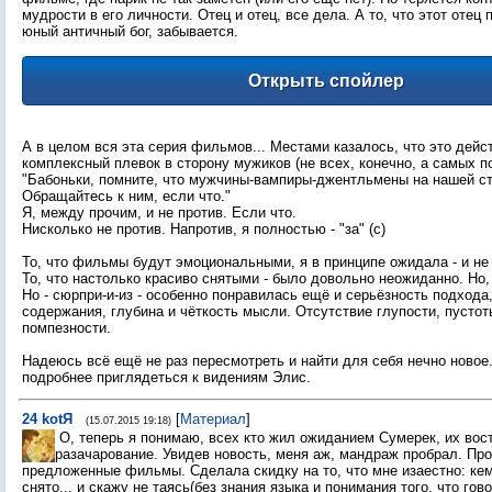
мудрости в его личности. Отец и отец, все дела. А то, что этот отец
юный античный бог, забывается.
А в целом вся эта серия фильмов... Местами казалось, что это дейс
комплексный плевок в сторону мужиков (не всех, конечно, а самых по
"Бабоньки, помните, что мужчины-вампиры-джентльмены на нашей ст
Обращайтесь к ним, если что."
Я, между прочим, и не против. Если что.
Нисколько не против. Напротив, я полностью - "за" (с)
То, что фильмы будут эмоциональными, я в принципе ожидала - и не
То, что настолько красиво снятыми - было довольно неожиданно. Но, 
Но - сюрпри-и-из - особенно понравилась ещё и серьёзность подход
содержания, глубина и чёткость мысли. Отсутствие глупости, пусто
помпезности.
Надеюсь всё ещё не раз пересмотреть и найти для себя нечно новое
подробнее приглядеться к видениям Элис.
24
kotЯ
[
Материал
]
(15.07.2015 19:18)
О, теперь я понимаю, всех кто жил ожиданием Сумерек, их вост
разачарование. Увидев новость, меня аж, мандраж пробрал. Пр
предложенные фильмы. Сделала скидку на то, что мне изаестно: кем
снято... и скажу не таясь(без знания языка и понимания того, что гов