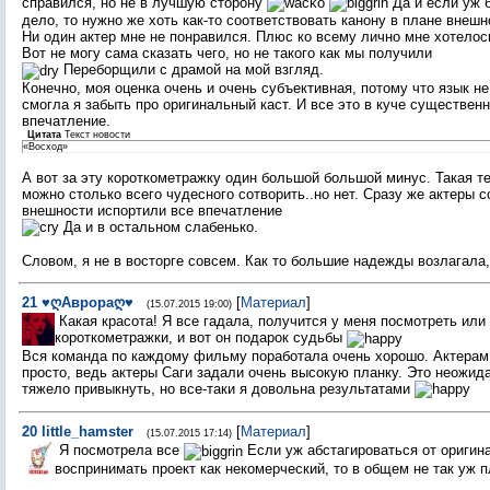
справился, но не в лучшую сторону
Да и если уж 
дело, то нужно же хоть как-то соответствовать канону в плане внеш
Ни один актер мне не понравился. Плюс ко всему лично мне хотелось
Вот не могу сама сказать чего, но не такого как мы получили
Переборщили с драмой на мой взгляд.
Конечно, моя оценка очень и очень субъективная, потому что язык не
смогла я забыть про оригинальный каст. И все это в куче существен
впечатление.
Цитата
Текст новости
«Восход»
А вот за эту короткометражку один большой большой минус. Такая те
можно столько всего чудесного сотворить..но нет. Сразу же актеры 
внешности испортили все впечатление
Да и в остальном слабенько.
Словом, я не в восторге совсем. Как то большие надежды возлагала,
21
♥ღАврораღ♥
[
Материал
]
(15.07.2015 19:00)
Какая красота! Я все гадала, получится у меня посмотреть или 
короткометражки, и вот он подарок судьбы
Вся команда по каждому фильму поработала очень хорошо. Актерам
просто, ведь актеры Саги задали очень высокую планку. Это неожид
тяжело привыкнуть, но все-таки я довольна результатами
20
little_hamster
[
Материал
]
(15.07.2015 17:14)
Я посмотрела все
Если уж абстагироваться от оригина
воспринимать проект как некомерческий, то в общем не так уж 