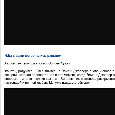
«Мы с вами встречались раньше»
Автор Тея Грин; режиссер Юйлинь Куанг.
Фанаты, радуйтесь! Влюбляйтесь в Элис и Джаспера снова и снова в
истории, которая переносит нас в тот момент, когда Элис и Джаспер 
впервые… или так только кажется. Во время их разговора раскрывает
настоящей и вечной любви. Мы уже падаем в обморок.