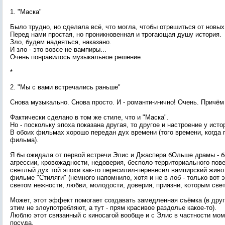
1. "Маска"
Было трудно, но сделала всё, что могла, чтобы отрешиться от новых
Перед нами простая, но проникновенная и трогающая душу история.
Зло, будем надеяться, наказано.
И зло - это вовсе не вампиры...
Очень понравилось музыкальное решение.
*
2. "Мы с вами встречались раньше"
Снова музыкально. Снова просто. И - романти-и-ично! Очень. Причём
Фактически сделано в том же стиле, что и "Маска".
Но - поскольку эпоха показана другая, то другое и настроение у исто
В обоих фильмах хорошо передан дух времени (того времени, когда 
фильма).
Я бы ожидала от первой встречи Элис и Джаспера бОльше драмы - 
агрессии, кровожадности, недоверия, бесполо-территориального повед
светлый дух той эпохи как-то пересилил-перевесил вампирский живот
фильме "Стиляги" (немного напомнило, хотя и не в лоб - только вот
светом нежности, любви, молодости, доверия, приязни, которым свет
Может, этот эффект помогает создавать замедленная съёмка (в дру
этим не злоупотребляют, а тут - прям красивое раздолье какое-то).
Люблю этот связанный с киносагой вообще и с Элис в частности мо
посуда.