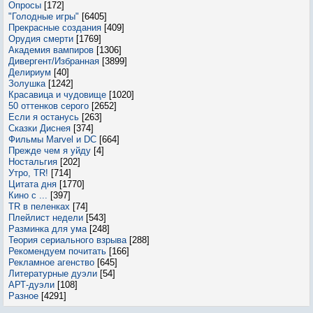
Опросы
[172]
"Голодные игры"
[6405]
Прекрасные создания
[409]
Орудия смерти
[1769]
Академия вампиров
[1306]
Дивергент/Избранная
[3899]
Делириум
[40]
Золушка
[1242]
Красавица и чудовище
[1020]
50 оттенков серого
[2652]
Если я останусь
[263]
Сказки Диснея
[374]
Фильмы Marvel и DC
[664]
Прежде чем я уйду
[4]
Ностальгия
[202]
Утро, TR!
[714]
Цитата дня
[1770]
Кино с ...
[397]
TR в пеленках
[74]
Плейлист недели
[543]
Разминка для ума
[248]
Теория сериального взрыва
[288]
Рекомендуем почитать
[166]
Рекламное агенство
[645]
Литературные дуэли
[54]
АРТ-дуэли
[108]
Разное
[4291]