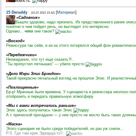
новость.
15
Deruddy
[
Материал
]
(15.07.2015 15:42)
«Садовник»
Вышло здорово, надо признать. Из представленного ранее опис
понятно о чем пойдет речь, но выглядит это интересно.
Однако...
что
они такое?
«Восход»
Режиссура так себе, и из-за этого потерялся общий фон романтичес
«Перебежчики»
Неожиданно, что тут еще сказать?!..
"Ты пропустил пятнышко" — убило просто
«Дело Мэри Элис Брэндон»
Такой прекрасно печальный взгляд на прошлое Элис. И реалистичный
«Поглощенные»
Бр-р! Мрачные были времена. У сценариста и режиссера неплохо по
отобразить и передать правильную атмосферу
«Мы с вами встречались раньше»
Элис здесь получилась такая Элис
А с прической прогадали — у нее просто не могло быть таких длинн
«Маска»
Этого сценария не было среди победителей, но раз уж сняли...
P.S. Где там крик Эдварда-то?..