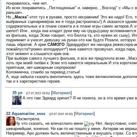
понравилось, чем нет.
Из всех понравились ,,Поглощенные" и, наверно, ,.Восход" с «Мы с 
раньше».
Но
,,Маска"
-этот туз в рукаве, просто несравним! Это же надо! Его, 
выбранных сценариев(как же я тогда растроилась!) А оказался одним
содержательных и в плане сюжета и в плане игры самих актеров.А э
шепот! Или , когда она кладет руки ему на грудь(сразу вспоминаетс
из фильма, когда Эсми говорит, что Белла та, кто нужен их сыну), Ил
поднимает и уносит девушку на руках-это как будто Розали, которую
лишь обратив. А крик
САМОГО
Эдварда(вот же находка режиссера-акт
пожайлуста*громко аплодирует*) мне кажется прозвучал, когда пара, 
этот момент и слышится крик-зов.
При выборе самого лучшего фильма, я все же предпочла всем ,,Маск
хоть при моей любви к Эсми это кажется нереальным.И эта коротко
приятным, нет-шикарным сюрпризом!
Коломиечка, спаибо за перевод статьи!
А, еще забыла сказать-виолончель здесь тоже великолепное дополне
так и к харктеристике героев.
35
ул
[
Материал
]
(17.07.2015 18:01)
А что там Эдвард кричит? Я не поняла, он в это время уже 
22
Aquamarine_ssss
[
Материал
]
(15.07.2015 19:02)
Посмотрела.
Ну что сказать, не впечатлило меня
Нет, безусловно, снят
шикарнейшая, конечно. Но как-то не пошло у меня. Актерам не вериш
Например, Аро должен быть величественным и внушать страх..Со вт