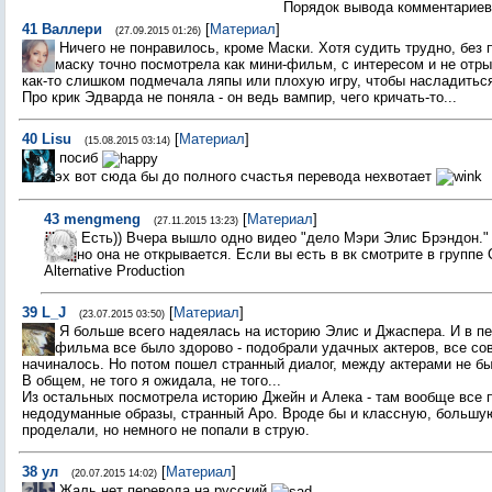
Порядок вывода комментариев
41
Валлери
[
Материал
]
(27.09.2015 01:26)
Ничего не понравилось, кроме Маски. Хотя судить трудно, без 
маску точно посмотрела как мини-фильм, с интересом и не отр
как-то слишком подмечала ляпы или плохую игру, чтобы насладиться
Про крик Эдварда не поняла - он ведь вампир, чего кричать-то...
40
Lisu
[
Материал
]
(15.08.2015 03:14)
посиб
эх вот сюда бы до полного счастья перевода нехвотает
43
mengmeng
[
Материал
]
(27.11.2015 13:23)
Есть)) Вчера вышло одно видео "дело Мэри Элис Брэндон."
но она не открывается. Если вы есть в вк смотрите в группе
Alternative Production
39
L_J
[
Материал
]
(23.07.2015 03:50)
Я больше всего надеялась на историю Элис и Джаспера. И в п
фильма все было здорово - подобрали удачных актеров, все со
начиналось. Но потом пошел странный диалог, между актерами не бы
В общем, не того я ожидала, не того...
Из остальных посмотрела историю Джейн и Алека - там вообще все 
недодуманные образы, странный Аро. Вроде бы и классную, большую
проделали, но немного не попали в струю.
38
ул
[
Материал
]
(20.07.2015 14:02)
Жаль нет перевода на русский