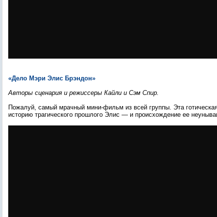
«Дело Мэри Элис Брэндон»
Авторы сценария и режиссеры Кайли и Сэм Спир.
Пожалуй, самый мрачный мини-фильм из всей группы. Эта готическа
историю трагического прошлого Элис — и происхождение ее неуныв