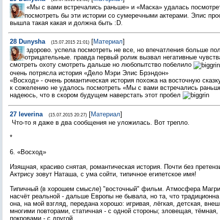
«Мы с вами встречались раньше» и «Маска» удалась посмотр
посмотреть бы эти истории со сумеречными актерами. Элис про
вышла такая какая и должна быть :D.
28
Dunysha
[
Материал
]
(15.07.2015 21:01)
здорово. успела посмотреть не все, но впечатления больше п
отрицательные. правда первый ролик вызвал негативные чувств
смотреть охоту смотреть дальше но любопытство побелило
очень потрясла история «Дело Мэри Элис Брэндон»
«Восход» - очень романтическая история похожа на восточную сказку
к сожелению не удалось посмотреть «Мы с вами встречались раньше
надеюсь, что в скором будущем наверстать этот пробел
27
leverina
[
Материал
]
(15.07.2015 20:27)
Что-то я даже в два сообщения не уложилась. Вот трепло.
*
6. «Восход»
Изящная, красиво снятая, романтическая история. Почти без претенз
Актрису зовут Наташа, с ума сойти, типичное египетское имя!
Типичный (в хорошем смысле) "восточный" фильм. Атмосфера Магриб
насчёт реальной - дальше Европы не бывала, но та, что традиционна 
она, на мой взгляд, передана хорошо: игривая, лёгкая, детская, вне
многими повторами, статичная - с одной стороны; зловещая, тёмная,
покровами - с другой.