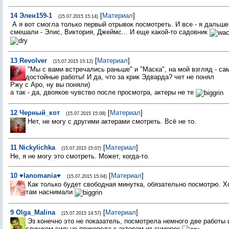
14
Элен159-1
[
Материал
]
(15.07.2015 15:14)
А я вот смогла только первый отрывок посмотреть. И все - я дальше
смешали - Элис, Виктория, Джеймс... И еще какой-то садовник
13
Revolver
[
Материал
]
(15.07.2015 15:12)
"Мы с вами встречались раньше" и "Маска", на мой взгляд - с
достойные работы! И да, что за крик Эдварда? чет не понял
Ржу с Аро, ну вы поняли)
а так - да, двоякое чувство после просмотра, актеры не те
12
Черный_кот
[
Материал
]
(15.07.2015 15:08)
Нет, не могу с другими актерами смотреть. Всё не то.
11
Nickylichka
[
Материал
]
(15.07.2015 15:07)
Не, я не могу это смотреть. Может, когда-то.
10
♥Ianomania♥
[
Материал
]
(15.07.2015 15:04)
Как только будет свободная минутка, обязательно посмотрю. Х
там наснимали
9
Olga_Malina
[
Материал
]
(15.07.2015 14:57)
Эз конечно это не показатель, посмотрела немного две работы 
слишком сильно прикепела к актерам из сумерек