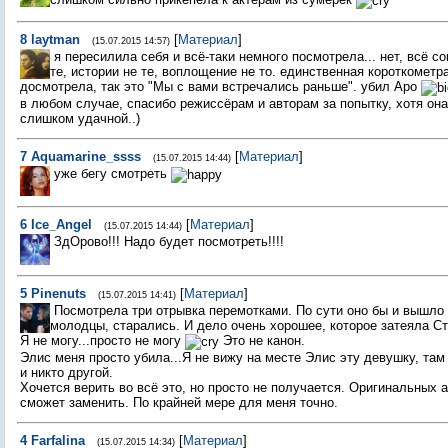
8
laytman
[
Материал
]
(15.07.2015 14:57)
я пересилила себя и всё-таки немного посмотрела... нет, всё со
те, истории не те, воплощение не то. единственная короткометр
досмотрела, так это "Мы с вами встречались раньше". убил Аро
в любом случае, спасибо режиссёрам и авторам за попытку, хотя он
слишком удачной..)
7
Aquamarine_ssss
[
Материал
]
(15.07.2015 14:44)
уже бегу смотреть
6
Ice_Angel
[
Материал
]
(15.07.2015 14:44)
ЗдОрово!!! Надо будет посмотреть!!!!
5
Pinenuts
[
Материал
]
(15.07.2015 14:41)
Посмотрела три отрывка перемотками. По сути оно бы и вышло 
молодцы, старались. И дело очень хорошее, которое затеяла Сте
Я не могу...просто не могу
Это не канон.
Элис меня просто убила...Я не вижу на месте Элис эту девушку, та
и никто другой.
Хочется верить во всё это, но просто не получается. Оригинальных а
сможет заменить. По крайней мере для меня точно.
4
Farfalina
[
Материал
]
(15.07.2015 14:34)