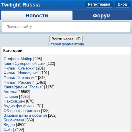
Twilight Russia
Регистрация
Вход
Новости
Форум
Войти через uID
Старая форма входа
Категории
Стефани Майер
[208]
Книги Сумеречной саги
[122]
Фильм "Сумерки"
[201]
Фильм "Новолуние"
[191]
Фильм "Затмение"
[342]
Фильм "Рассвет"
[1463]
Книга/фильм "Гостья"
[1178]
Актеры
[15562]
Галерея
[4926]
Фанфикшен
[670]
Аудио-фанфикшн
[61]
Обзоры фанфикшна
[138]
Важные даты и события
[202]
Библиотека
[369]
Видео
[4500]
Сайт
[2499]