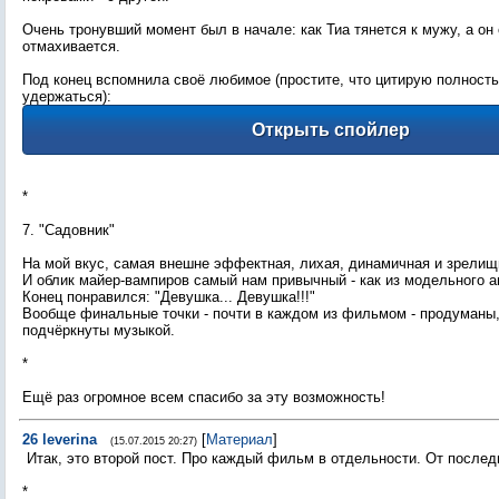
Очень тронувший момент был в начале: как Тиа тянется к мужу, а он 
отмахивается.
Под конец вспомнила своё любимое (простите, что цитирую полность
удержаться):
*
7. "Садовник"
На мой вкус, самая внешне эффектная, лихая, динамичная и зрелищ
И облик майер-вампиров самый нам привычный - как из модельного а
Конец понравился: "Девушка... Девушка!!!"
Вообще финальные точки - почти в каждом из фильмом - продуманы,
подчёркнуты музыкой.
*
Ещё раз огромное всем спасибо за эту возможность!
26
leverina
[
Материал
]
(15.07.2015 20:27)
Итак, это второй пост. Про каждый фильм в отдельности. От послед
*