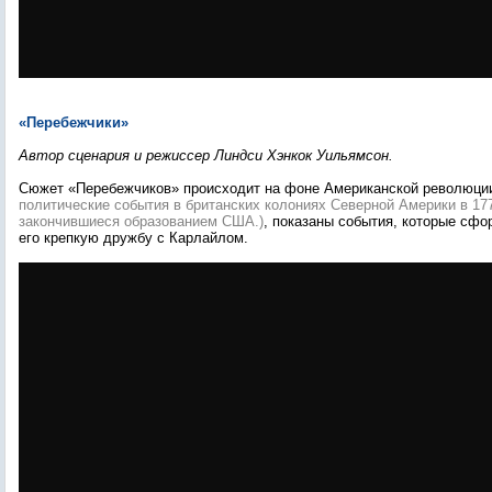
«Перебежчики»
Автор сценария и режиссер Линдси Хэнкок Уильямсон.
Сюжет «Перебежчиков» происходит на фоне Американской революц
политические события в британских колониях Северной Америки в 17
закончившиеся образованием США.)
, показаны события, которые сфо
его крепкую дружбу с Карлайлом.