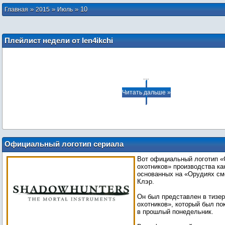
»
»
»
10
Главная
2015
Июль
Плейлист недели от len4ikchi
...
Читать дальше »
Официальный логотип сериала
«Сумеречные охотники»
Вот официальный логотип 
охотников» производства ка
основанных на «Орудиях см
Клэр.
Он был представлен в тизе
охотников», который был по
в прошлый понедельник.