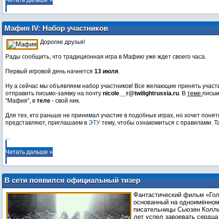
Читать дальше »
Мафия IV: Набор участников
Дорогие друзья!
Рады сообщить, что традиционная игра в Мафию уже ждет своего часа.
Первый игровой день начнется
13 июля
.
Ну а сейчас мы объявляем набор участников! Все желающие принять участ
отправить письмо-заявку на почту
nicole__r@twilightrussia.ru
. В
теме
письм
"Мафия", в
теле
- свой ник.
Для тех, кто раньше не принимал участие в подобных играх, но хочет понят
представляют, приглашаем в
ЭТУ
тему, чтобы ознакомиться с правилами. Т
...
Читать дальше »
В сети появился официальный тизер
последней части «Голодных игр»
Фантастический фильм «Гол
основанный на одноимённом
писательницы Сьюзен Колли
лет успел завоевать сердц