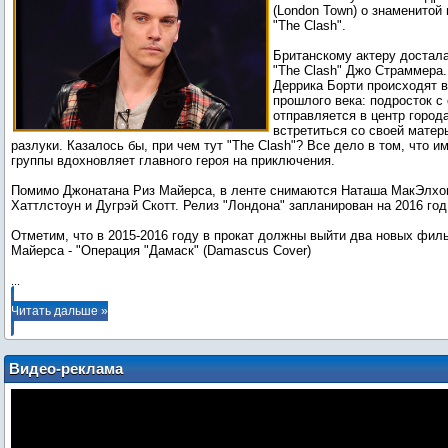
(London Town) о знаменитой 
"The Clash".
Британскому актеру достал
"The Clash" Джо Страммера
Деррика Борти происходят в
прошлого века: подросток с
отправляется в центр город
встретиться со своей матер
разлуки. Казалось бы, при чем тут "The Clash"? Все дело в том, что и
группы вдохновляет главного героя на приключения.
Помимо Джонатана Риз Майерса, в ленте снимаются Наташа МакЭлхо
Хаттлстоун и Дугрэй Скотт. Релиз "Лондона" запланирован на 2016 год
Отметим, что в 2015-2016 году в прокат должны выйти два новых фил
Майерса - "Операция "Дамаск" (Damascus Cover)
...
Читать дальше »
Видео-реклама