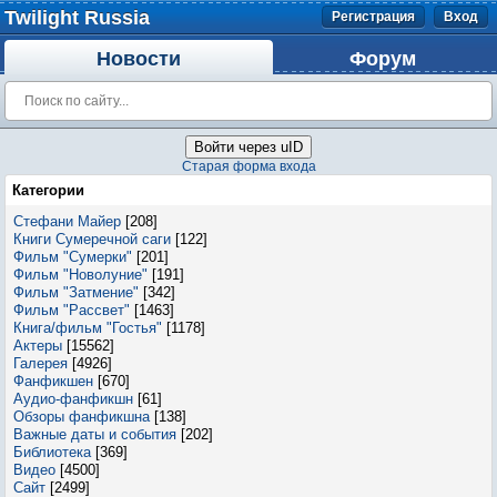
Twilight Russia
Регистрация
Вход
Новости
Форум
Войти через uID
Старая форма входа
Категории
Стефани Майер
[208]
Книги Сумеречной саги
[122]
Фильм "Сумерки"
[201]
Фильм "Новолуние"
[191]
Фильм "Затмение"
[342]
Фильм "Рассвет"
[1463]
Книга/фильм "Гостья"
[1178]
Актеры
[15562]
Галерея
[4926]
Фанфикшен
[670]
Аудио-фанфикшн
[61]
Обзоры фанфикшна
[138]
Важные даты и события
[202]
Библиотека
[369]
Видео
[4500]
Сайт
[2499]