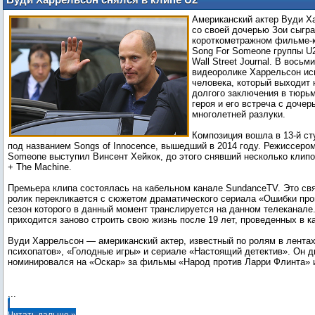
Американский актер Вуди Х
со своей дочерью Зои сыгра
короткометражном фильме-к
Song For Someone группы U
Wall Street Journal. В вось
видеоролике Харрельсон ис
человека, который выходит 
долгого заключения в тюрьм
героя и его встреча с доче
многолетней разлуки.
Композиция вошла в 13-й с
под названием Songs of Innocence, вышедший в 2014 году. Режиссером
Someone выступил Винсент Хейкок, до этого снявший несколько клипов
+ The Machine.
Премьера клипа состоялась на кабельном канале SundanceTV. Это свя
ролик перекликается с сюжетом драматического сериала «Ошибки про
сезон которого в данный момент транслируется на данном телеканале
приходится заново строить свою жизнь после 19 лет, проведенных в к
Вуди Харрельсон — американский актер, известный по ролям в лента
психопатов», «Голодные игры» и сериале «Настоящий детектив». Он 
номинировался на «Оскар» за фильмы «Народ против Ларри Флинта» 
...