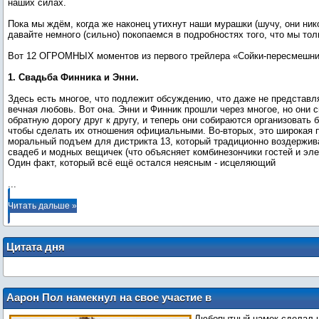
наших силах.
Пока мы ждём, когда же наконец утихнут наши мурашки (шучу, они нико
давайте немного (сильно) покопаемся в подробностях того, что мы тол
Вот 12 ОГРОМНЫХ моментов из первого трейлера «Сойки-пересмешниц
1. Свадьба Финника и Энни.
Здесь есть многое, что подлежит обсуждению, что даже не представл
вечная любовь. Вот она. Энни и Финник прошли через многое, но они 
обратную дорогу друг к другу, и теперь они собираются организовать
чтобы сделать их отношения официальными. Во-вторых, это широкая 
моральный подъем для дистрикта 13, который традиционно воздержив
свадеб и модных вещичек (что объясняет комбинезончики гостей и эле
...
Читать дальше »
Цитата дня
Аарон Пол намекнул на свое участие в
"Звездных войнах"
Любопытный намек сделал н