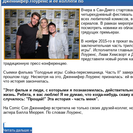
Дженнифер Лоуренс и ее коллеги по
"Голодным играм" открыли первый
Вчера в Сан-Диего стартов
день фестиваля Comic Con
четырехдневный фестиваль
всех любителей комиксов, 
сериалов. В рамках меропри
посмотреть новинки из облас
грядущих премьерах.
В ноябре 2015-го в прокат в
заключительная часть трил
игры". Исполнители главны
Лоуренс, Лиам Хемсворт и 
представили новый ролик ка
традиционную пресс-конференцию.
Съемки фильма "Голодные игры: Сойка-пересмешница. Часть II" заве
прошлом году. Несмотря на это, Дженнифер Лоуренс призналась: ей в
что история закончилась.
"Этот фильм и люди, с которыми я познакомилась, действитель
жизнь. Ребята, я вас люблю! Я не думаю, что когда-нибудь скажу 
случилось: "Прощай!" Эта история - часть меня".
На Comic Con Дженнифер встретила не только своих друзей-коллег, но
актера Билла Мюррея. По словам Лоуренс,
...
Читать дальше »