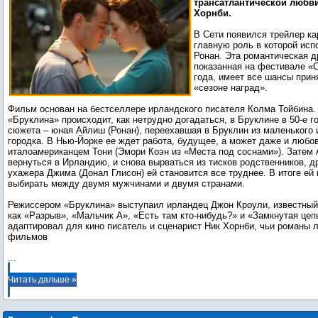
трансатлантической любв
Хорнби.
В Сети появился трейлер ка
главную роль в которой ис
Ронан. Эта романтическая д
показанная на фестивале «
года, имеет все шансы прин
«сезоне наград».
Фильм основан на бестселлере ирландского писателя Колма Тойбина.
«Бруклина» происходит, как нетрудно догадаться, в Бруклине в 50-е г
сюжета – юная Айлиш (Ронан), переехавшая в Бруклин из маленького 
городка. В Нью-Йорке ее ждет работа, будущее, а может даже и люб
италоамериканцем Тони (Эмори Коэн из «Места под соснами»). Затем
вернуться в Ирландию, и снова вырваться из тисков родственников, д
ухажера Джима (Донал Глисон) ей становится все труднее. В итоге ей
выбирать между двумя мужчинами и двумя странами.
Режиссером «Бруклина» выступаил ирландец Джон Кроули, известны
как «Разрыв», «Мальчик А», «Есть там кто-нибудь?» и «Замкнутая цеп
адаптировал для кино писатель и сценарист Ник Хорнби, чьи романы л
...
Читать дальше »