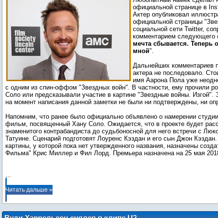
официальной странице в Ins
Актер опубликовал иллюстр
официальной страницы "Зве
социальной сети Twitter, со
комментарием следующего с
мечта сбывается. Теперь о
мной
".
Дальнейших комментариев п
актера не последовало. Стои
имя Аарона Пола уже неодн
с одним из спин-оффом "Звездных войн". В частности, ему прочили р
Соло или предсказывали участие в картине "Звездные войны. Изгой".
на момент написания данной заметки не были ни подтверждены, ни оп
Напомним, что ранее было официально объявлено о намерении студии 
фильм, посвященный Хану Соло. Ожидается, что в проекте будет расс
знаменитого контрабандиста до судьбоносной для него встречи с Люк
Татуине. Сценарий подготовят Лоуренс Кэздан и его сын Джон Кэздан
картины, у которой пока нет утвержденного названия, назначены созда
Фильма" Крис Миллер и Фил Лорд. Премьера назначена на 25 мая 2018
...
Читать дальше »
Вуди Харрельсон снялся в клипе U2