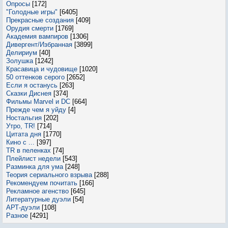
Опросы
[172]
"Голодные игры"
[6405]
Прекрасные создания
[409]
Орудия смерти
[1769]
Академия вампиров
[1306]
Дивергент/Избранная
[3899]
Делириум
[40]
Золушка
[1242]
Красавица и чудовище
[1020]
50 оттенков серого
[2652]
Если я останусь
[263]
Сказки Диснея
[374]
Фильмы Marvel и DC
[664]
Прежде чем я уйду
[4]
Ностальгия
[202]
Утро, TR!
[714]
Цитата дня
[1770]
Кино с ...
[397]
TR в пеленках
[74]
Плейлист недели
[543]
Разминка для ума
[248]
Теория сериального взрыва
[288]
Рекомендуем почитать
[166]
Рекламное агенство
[645]
Литературные дуэли
[54]
АРТ-дуэли
[108]
Разное
[4291]