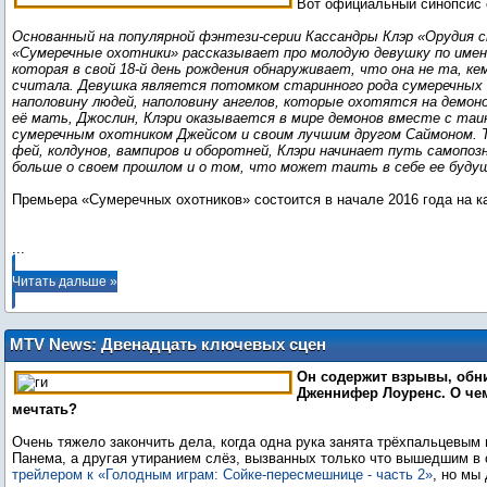
Вот официальный синопсис 
Основанный на популярной фэнтези-серии Кассандры Клэр «Орудия с
«Сумеречные охотники» рассказывает про молодую девушку по имен
которая в свой 18-й день рождения обнаруживает, что она не та, ке
считала. Девушка является потомком старинного рода сумеречных
наполовину людей, наполовину ангелов, которые охотятся на демон
её мать, Джослин, Клэри оказывается в мире демонов вместе с та
сумеречным охотником Джейсом и своим лучшим другом Саймоном. Т
фей, колдунов, вампиров и оборотней, Клэри начинает путь самопозн
больше о своем прошлом и о том, что может таить в себе ее буду
Премьера «Сумеречных охотников» состоится в начале 2016 года на к
...
Читать дальше »
MTV News: Двенадцать ключевых сцен
в трейлере «Сойки-пересмешницы –
Он содержит взрывы, обн
часть 2»
Дженнифер Лоуренс. О че
мечтать?
Очень тяжело закончить дела, когда одна рука занята трёхпальцевым
Панема, а другая утиранием слёз, вызванных только что вышедшим в
трейлером к «Голодным играм: Сойке-пересмешнице - часть 2»
, но мы