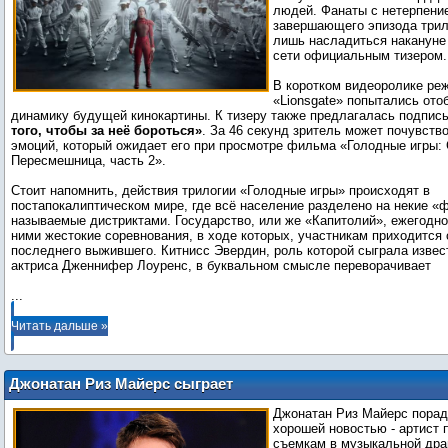
людей. Фанаты с нетерпени
завершающего эпизода трило
лишь насладиться накануне
сети официальным тизером.
В коротком видеоролике ре
«Lionsgate» попытались ото
динамику будущей кинокартины. К тизеру также предлагалась подпись
того, чтобы за неё бороться»
. За 46 секунд зритель может почувство
эмоций, который ожидает его при просмотре фильма «Голодные игры: 
Пересмешница, часть 2».
Стоит напомнить, действия трилогии «Голодные игры» происходят в
постапокалиптическом мире, где всё население разделено на некие «
называемые дистриктами. Государство, или же «Капитолий», ежегодн
ними жестокие соревнования, в ходе которых, участникам приходится
последнего выжившего. Китнисс Эвердин, роль которой сыграла извес
...
Читать дальше »
Джонатан Риз Майерс сыграет
фронтмена рок-группы "The Clash"
Джонатан Риз Майерс порад
хорошей новостью - артист 
съемкам в музыкальной дра