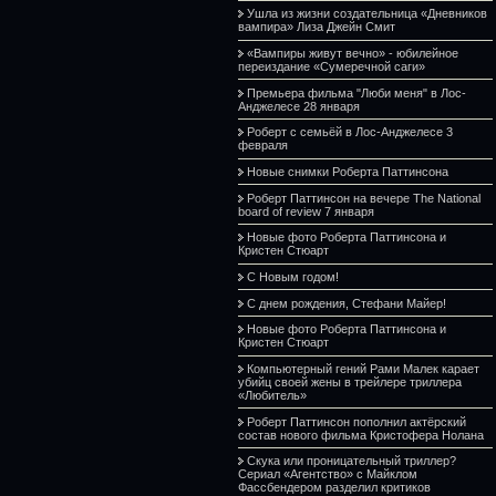
Ушла из жизни создательница «Дневников
вампира» Лиза Джейн Смит
«Вампиры живут вечно» - юбилейное
переиздание «Сумеречной саги»
Премьера фильма "Люби меня" в Лос-
Анджелесе 28 января
Роберт с семьёй в Лос-Анджелесе 3
февраля
Новые снимки Роберта Паттинсона
Роберт Паттинсон на вечере The National
board of review 7 января
Новые фото Роберта Паттинсона и
Кристен Стюарт
С Новым годом!
С днем рождения, Стефани Майер!
Новые фото Роберта Паттинсона и
Кристен Стюарт
Компьютерный гений Рами Малек карает
убийц своей жены в трейлере триллера
«Любитель»
Роберт Паттинсон пополнил актёрский
состав нового фильма Кристофера Нолана
Скука или проницательный триллер?
Сериал «Агентство» с Майклом
Фассбендером разделил критиков