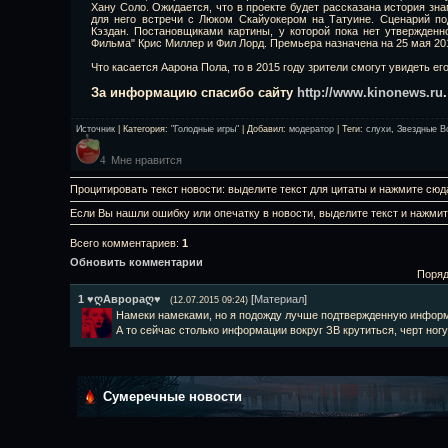
Хану Соло. Ожидается, что в проекте будет рассказана история зн
для него встречи с Люком Скайуокером на Татуине. Сценарий по
Кэздан. Постановщиками картины, у которой пока нет утвержденно
Фильма" Крис Миллер и Фил Лорд. Премьера назначена на 25 мая 201
Что касается Аарона Пола, то в 2015 году зрители смогут увидеть ег
За информацию спасибо сайту
http://www.kinonews.ru
.
Источник
|
Категория
:
"Голодные игры"
|
Добавил
:
модератор
|
Теги
:
слухи
,
Звездные В
Мне нравится
4
Процитировать текст новости: выделите текст для цитаты и нажмите сюд
Если Вы нашли ошибку или опечатку в новости, выделите текст и нажми
Всего комментариев
:
1
Обновить комментарии
Поряд
1
♥ღАврораღ♥
[
Материал
]
(12.07.2015 09:24)
Намеки намеками, но я подожду лучше подтвержденную информа
А то сейчас столько информации вокруг ЗВ крутиться, черт ног
Сумеречные новости