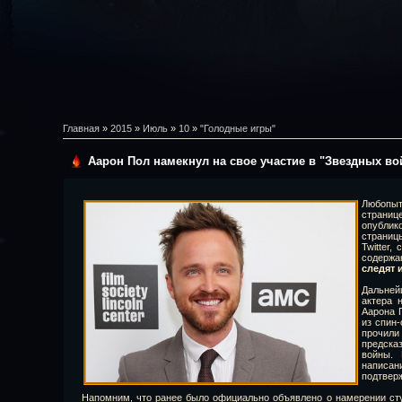
Главная
»
2015
»
Июль
»
10
»
"Голодные игры"
Аарон Пол намекнул на свое участие в "Звездных во
Любопыт
страни
опубли
страниц
Twitter
содержан
следят 
Дальней
актера 
Аарона 
из спин
прочи
предск
войны. 
напис
подтвер
Напомним, что ранее было официально объявлено о намерении сту