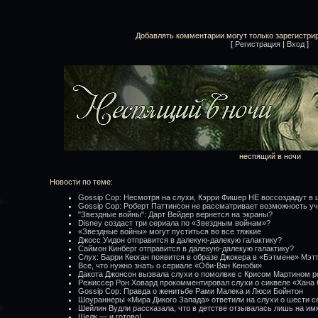
Добавлять комментарии могут только зарегистри
[
Регистрация
|
Вход
]
неспящий в ночи
Новости по теме:
Gossip Cop: Несмотря на слухи, Кэрри Фишер НЕ воссоздадут в
Gossip Cop: Роберт Паттинсон не рассматривает возможность у
"Звездные войны": Дарт Вейдер вернется на экраны?
Disney создаст три сериала по «Звездным войнам»?
«Звездные войны» могут пуститься во все тяжкие
Джосс Уидон отправится в далекую-далекую галактику?
Саймон Кинберг отправится в далекую-далекую галактику?
Слух: Барри Кеоган появится в образе Джокера в «Бэтмене» Мэт
Все, что нужно знать о сериале «Оби-Ван Кеноби»
Дакота Джонсон вызвала слухи о помолвке с Крисом Мартином 
Режиссер Рон Ховард прокомментировал слухи о сиквеле «Хана
Gossip Cop: Правда о женитьбе Рами Малека и Люси Бойнтон
Шоураннеры «Мира Дикого Запада» ответили на слухи о шести с
Шейлин Вудли рассказала, что в детстве отзывалась лишь на им
Щелк — и готово!