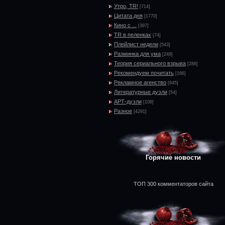
Утро, TR!
[714]
Цитата дня
[1770]
Кино с ...
[397]
TR в пеленках
[74]
Плейлист недели
[543]
Разминка для ума
[248]
Теория сериального взрыва
[288]
Рекомендуем почитать
[166]
Рекламное агенство
[645]
Литературные дуэли
[54]
АРТ-дуэли
[108]
Разное
[4291]
Горячие новости
ТОП 300 комментаторов сайта