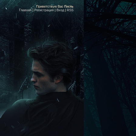
Приветствую Вас
Гость
Главная
|
Регистрация
|
Вход
|
RSS