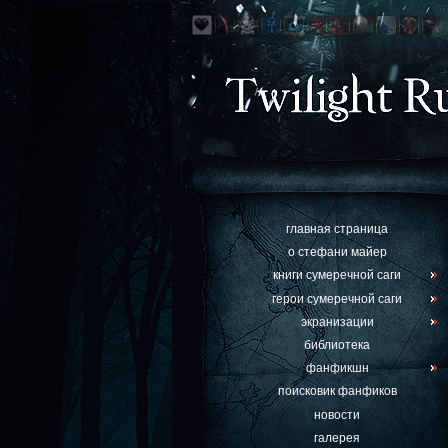
главная страница
о стефани майер
книги сумеречной саги
герои сумеречной саги
экранизации
библиотека
фанфикшн
поисковик фанфиков
новости
галерея