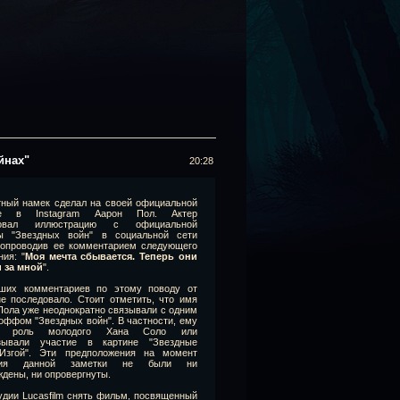
йнах"
20:28
ный намек сделал на своей официальной
це в Instagram Аарон Пол. Актер
ковал иллюстрацию с официальной
ы "Звездных войн" в социальной сети
, сопроводив ее комментарием следующего
ия: "
Моя мечта сбывается. Теперь они
и за мной
".
ших комментариев по этому поводу от
не последовало. Стоит отметить, что имя
Пола уже неоднократно связывали с одним
-оффом "Звездных войн". В частности, ему
ли роль молодого Хана Соло или
азывали участие в картине "Звездные
Изгой". Эти предположения на момент
ания данной заметки не были ни
ждены, ни опровергнуты.
дии Lucasfilm снять фильм, посвященный