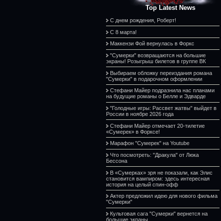
Top Latest News
С днем рождения, Роберт!
С 8 марта!
Маккензи Фой вернулась в Форкс
"Сумерки" возвращаются на большие
экраны! Розыгрыш билетов в группе ВК
Выбираем обложку переиздания романа
"Сумерки" в подарочном оформлении
Стефани Майер подразнила нас планами
на будущие романы о Белле и Эдварде
"Голодные игры: Рассвет жатвы" выйдет в
России в ноябре 2026 года
Стефани Майер отмечает 20-тилетие
«Сумерек» в Форксе!
Марафон "Сумерек" на Youtube
Что посмотреть: "Дракула" от Люка
Бессона
В «Сумерках» зря не показали, как Элис
становится вампиром: здесь интересная
история на целый спин-офф
Актер предложил идею для нового фильма
"Сумерки"
Культовая сага "Сумерки" вернется на
большие экраны