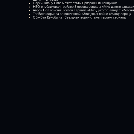
Слухи: Киану Ривз может стать Призрачным гонщиком
HBO опубликовал трейлер 3 сезона сериала «Мир дикого запада»
Аарон Пол описал 3 сезон сериала «Мир Дикого Запада»: «Масш
Трейлер сериала во вселенной «Звездных войн» «Мандалорец»
Оби-Ван Кеноби из «Звездных войн» станет героем сериала