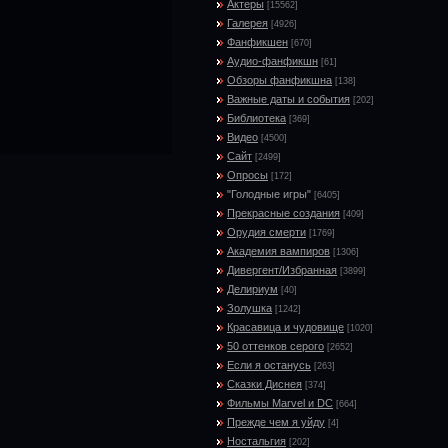
Актеры
[15562]
Галерея
[4926]
Фанфикшен
[670]
Аудио-фанфикшн
[61]
Обзоры фанфикшна
[138]
Важные даты и события
[202]
Библиотека
[369]
Видео
[4500]
Сайт
[2499]
Опросы
[172]
"Голодные игры"
[6405]
Прекрасные создания
[409]
Орудия смерти
[1769]
Академия вампиров
[1306]
Дивергент/Избранная
[3899]
Делириум
[40]
Золушка
[1242]
Красавица и чудовище
[1020]
50 оттенков серого
[2652]
Если я останусь
[263]
Сказки Диснея
[374]
Фильмы Marvel и DC
[664]
Прежде чем я уйду
[4]
Ностальгия
[202]