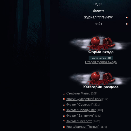
видео
форум
журнал "tr review"
сайт
Форма входа
Войти через uID
Старая форма входа
Категории раздела
Стефани Майер
[208]
Книги Сумеречной саги
[122]
Фильм "Сумерки"
[201]
Фильм "Новолуние"
[191]
Фильм "Затмение"
[342]
Фильм "Рассвет"
[1463]
Книга/фильм "Гостья"
[1178]