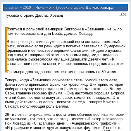
»
»
»
» Тусовка с Брайс Даллас Ховард
Главная
2010
Июль
5
Тусовка с Брайс Даллас Ховард
17:51
Вжиться в роль злой вампирши Виктории в «Затмении» не было
чем-то несерьезным для Брайс Даллас Ховард.
В конце концов, замена уже знакомой всем актрисы – немалый
риск, особенно если речь идет о попытке связаться с Сумеречной
франшизой и ее неистово верными фанатами. «Я долго думала
над этим, и говорила об этом со многими людьми,» - недавно
призналась рыжеволосая милашка двадцати девяти лет. «К
счастью, они приняли меня, и я преклоняюсь перед ними за это».
Премьера долгожданного летнего кино пришлась на 30 июля.
Теперь, когда «Затмение» собирается стать бомбой этого лета,
фаны горячо принимают Брайс как кровопийцу Викторию, которая
собирает группу новорожденных [вампиров] для охоты на Беллу
Свон, главную героиню фильма. «Она настолько хорошая актриса,
что ей было несложно испугать своих коллег по площадке. Это
было действительно легко – испугаться ее,» - говорит Кристен
Стюарт, исполняющая роль Беллы.
29-ти летняя актриса имела достаточно обычное воспитание, если
не учитывать тот факт, что ее отец – известный актер и режиссер
Рон Ховард из «Счастливых дней», «Американского граффити»,
«Игр разума» и многих других нашумевших фильмов. У нее есть