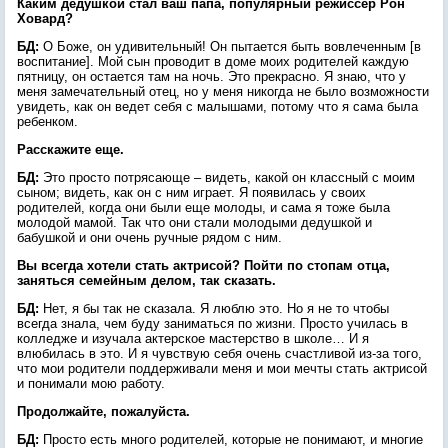
Каким дедушкой стал ваш папа, популярный режиссер Рон
Ховард?
БД:
О Боже, он удивительный! Он пытается быть вовлеченным [в
воспитание]. Мой сын проводит в доме моих родителей каждую
пятницу, он остается там на ночь. Это прекрасно. Я знаю, что у
меня замечательный отец, но у меня никогда не было возможности
увидеть, как он ведет себя с малышами, потому что я сама была
ребенком.
Расскажите еще.
БД:
Это просто потрясающе – видеть, какой он классный с моим
сыном; видеть, как он с ним играет. Я появилась у своих
родителей, когда они были еще молоды, и сама я тоже была
молодой мамой. Так что они стали молодыми дедушкой и
бабушкой и они очень ручные рядом с ним.
Вы всегда хотели стать актрисой? Пойти по стопам отца,
заняться семейным делом, так сказать.
БД:
Нет, я бы так не сказала. Я люблю это. Но я не то чтобы
всегда знала, чем буду заниматься по жизни. Просто училась в
колледже и изучала актерское мастерство в школе… И я
влюбилась в это. И я чувствую себя очень счастливой из-за того,
что мои родители поддерживали меня и мои мечты стать актрисой
и понимали мою работу.
Продолжайте, пожалуйста.
БД:
Просто есть много родителей, которые не понимают, и многие