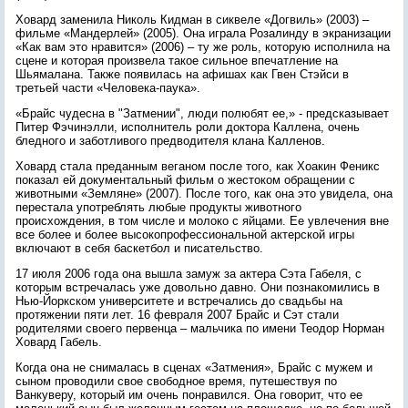
Ховард заменила Николь Кидман в сиквеле «Догвиль» (2003) –
фильме «Мандерлей» (2005). Она играла Розалинду в экранизации
«Как вам это нравится» (2006) – ту же роль, которую исполнила на
сцене и которая произвела такое сильное впечатление на
Шьямалана. Также появилась на афишах как Гвен Стэйси в
третьей части «Человека-паука».
«Брайс чудесна в "Затмении", люди полюбят ее,» - предсказывает
Питер Фэчинэлли, исполнитель роли доктора Каллена, очень
бледного и заботливого предводителя клана Калленов.
Ховард стала преданным веганом после того, как Хоакин Феникс
показал ей документальный фильм о жестоком обращении с
животными «Земляне» (2007). После того, как она это увидела, она
перестала употреблять любые продукты животного
происхождения, в том числе и молоко с яйцами. Ее увлечения вне
все более и более высокопрофессиональной актерской игры
включают в себя баскетбол и писательство.
17 июля 2006 года она вышла замуж за актера Сэта Габеля, с
которым встречалась уже довольно давно. Они познакомились в
Нью-Йоркском университете и встречались до свадьбы на
протяжении пяти лет. 16 февраля 2007 Брайс и Сэт стали
родителями своего первенца – мальчика по имени Теодор Норман
Ховард Габель.
Когда она не снималась в сценах «Затмения», Брайс с мужем и
сыном проводили свое свободное время, путешествуя по
Ванкуверу, который им очень понравился. Она говорит, что ее