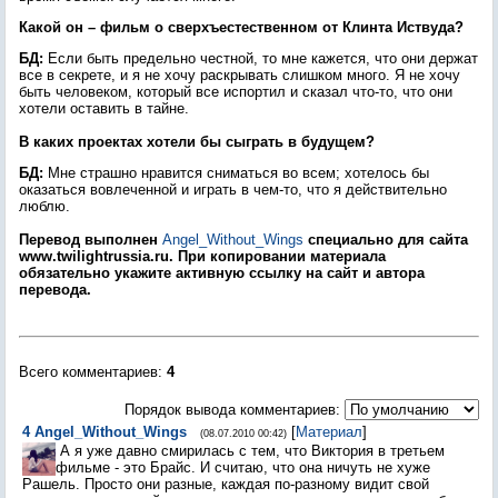
Какой он – фильм о сверхъестественном от Клинта Иствуда?
БД:
Если быть предельно честной, то мне кажется, что они держат
все в секрете, и я не хочу раскрывать слишком много. Я не хочу
быть человеком, который все испортил и сказал что-то, что они
хотели оставить в тайне.
В каких проектах хотели бы сыграть в будущем?
БД:
Мне страшно нравится сниматься во всем; хотелось бы
оказаться вовлеченной и играть в чем-то, что я действительно
люблю.
Перевод выполнен
Angel_Without_Wings
специально для сайта
www.twilightrussia.ru. При копировании материала
обязательно укажите активную ссылку на сайт и автора
перевода.
Всего комментариев
:
4
Порядок вывода комментариев:
4
Angel_Without_Wings
[
Материал
]
(08.07.2010 00:42)
А я уже давно смирилась с тем, что Виктория в третьем
фильме - это Брайс. И считаю, что она ничуть не хуже
Рашель. Просто они разные, каждая по-разному видит свой