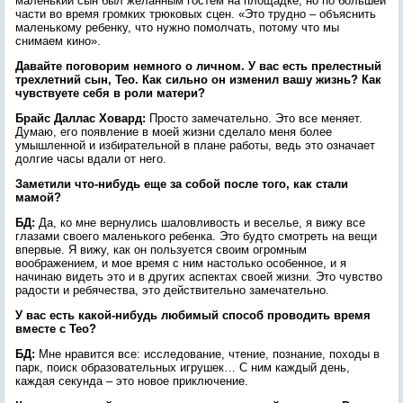
маленький сын был желанным гостем на площадке, но по большей
части во время громких трюковых сцен. «Это трудно – объяснить
маленькому ребенку, что нужно помолчать, потому что мы
снимаем кино».
Давайте поговорим немного о личном. У вас есть прелестный
трехлетний сын, Тео. Как сильно он изменил вашу жизнь? Как
чувствуете себя в роли матери?
Брайс Даллас Ховард:
Просто замечательно. Это все меняет.
Думаю, его появление в моей жизни сделало меня более
умышленной и избирательной в плане работы, ведь это означает
долгие часы вдали от него.
Заметили что-нибудь еще за собой после того, как стали
мамой?
БД:
Да, ко мне вернулись шаловливость и веселье, я вижу все
глазами своего маленького ребенка. Это будто смотреть на вещи
впервые. Я вижу, как он пользуется своим огромным
воображением, и мое время с ним настолько особенное, и я
начинаю видеть это и в других аспектах своей жизни. Это чувство
радости и ребячества, это действительно замечательно.
У вас есть какой-нибудь любимый способ проводить время
вместе с Тео?
БД:
Мне нравится все: исследование, чтение, познание, походы в
парк, поиск образовательных игрушек… С ним каждый день,
каждая секунда – это новое приключение.