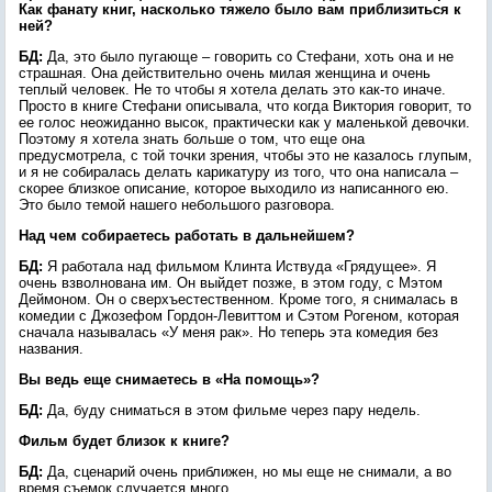
Как фанату книг, насколько тяжело было вам приблизиться к
ней?
БД:
Да, это было пугающе – говорить со Стефани, хоть она и не
страшная. Она действительно очень милая женщина и очень
теплый человек. Не то чтобы я хотела делать это как-то иначе.
Просто в книге Стефани описывала, что когда Виктория говорит, то
ее голос неожиданно высок, практически как у маленькой девочки.
Поэтому я хотела знать больше о том, что еще она
предусмотрела, с той точки зрения, чтобы это не казалось глупым,
и я не собиралась делать карикатуру из того, что она написала –
скорее близкое описание, которое выходило из написанного ею.
Это было темой нашего небольшого разговора.
Над чем собираетесь работать в дальнейшем?
БД:
Я работала над фильмом Клинта Иствуда «Грядущее». Я
очень взволнована им. Он выйдет позже, в этом году, с Мэтом
Деймоном. Он о сверхъестественном. Кроме того, я снималась в
комедии с Джозефом Гордон-Левиттом и Сэтом Рогеном, которая
сначала называлась «У меня рак». Но теперь эта комедия без
названия.
Вы ведь еще снимаетесь в «На помощь»?
БД:
Да, буду сниматься в этом фильме через пару недель.
Фильм будет близок к книге?
БД:
Да, сценарий очень приближен, но мы еще не снимали, а во
время съемок случается много.