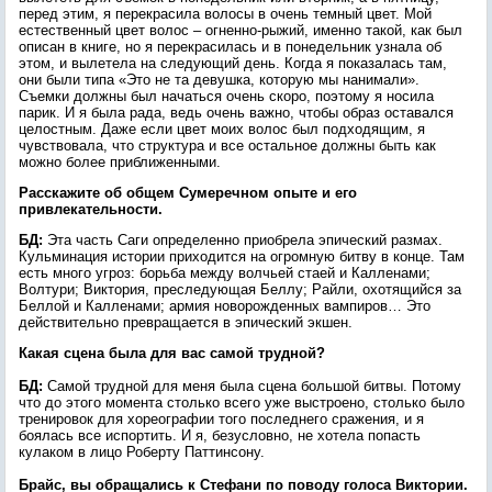
перед этим, я перекрасила волосы в очень темный цвет. Мой
естественный цвет волос – огненно-рыжий, именно такой, как был
описан в книге, но я перекрасилась и в понедельник узнала об
этом, и вылетела на следующий день. Когда я показалась там,
они были типа «Это не та девушка, которую мы нанимали».
Съемки должны был начаться очень скоро, поэтому я носила
парик. И я была рада, ведь очень важно, чтобы образ оставался
целостным. Даже если цвет моих волос был подходящим, я
чувствовала, что структура и все остальное должны быть как
можно более приближенными.
Расскажите об общем Сумеречном опыте и его
привлекательности.
БД:
Эта часть Саги определенно приобрела эпический размах.
Кульминация истории приходится на огромную битву в конце. Там
есть много угроз: борьба между волчьей стаей и Калленами;
Волтури; Виктория, преследующая Беллу; Райли, охотящийся за
Беллой и Калленами; армия новорожденных вампиров… Это
действительно превращается в эпический экшен.
Какая сцена была для вас самой трудной?
БД:
Самой трудной для меня была сцена большой битвы. Потому
что до этого момента столько всего уже выстроено, столько было
тренировок для хореографии того последнего сражения, и я
боялась все испортить. И я, безусловно, не хотела попасть
кулаком в лицо Роберту Паттинсону.
Брайс, вы обращались к Стефани по поводу голоса Виктории.