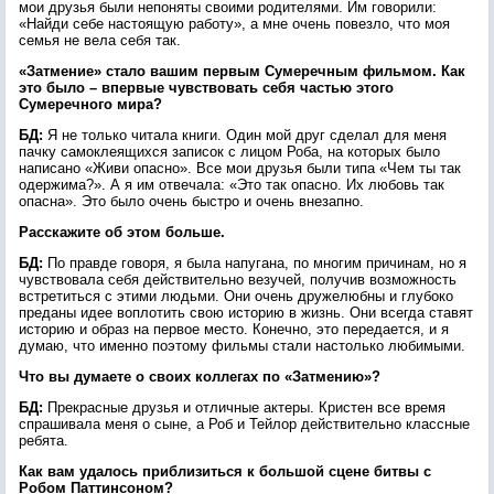
мои друзья были непоняты своими родителями. Им говорили:
«Найди себе настоящую работу», а мне очень повезло, что моя
семья не вела себя так.
«Затмение» стало вашим первым Сумеречным фильмом. Как
это было – впервые чувствовать себя частью этого
Сумеречного мира?
БД:
Я не только читала книги. Один мой друг сделал для меня
пачку самоклеящихся записок с лицом Роба, на которых было
написано «Живи опасно». Все мои друзья были типа «Чем ты так
одержима?». А я им отвечала: «Это так опасно. Их любовь так
опасна». Это было очень быстро и очень внезапно.
Расскажите об этом больше.
БД:
По правде говоря, я была напугана, по многим причинам, но я
чувствовала себя действительно везучей, получив возможность
встретиться с этими людьми. Они очень дружелюбны и глубоко
преданы идее воплотить свою историю в жизнь. Они всегда ставят
историю и образ на первое место. Конечно, это передается, и я
думаю, что именно поэтому фильмы стали настолько любимыми.
Что вы думаете о своих коллегах по «Затмению»?
БД:
Прекрасные друзья и отличные актеры. Кристен все время
спрашивала меня о сыне, а Роб и Тейлор действительно классные
ребята.
Как вам удалось приблизиться к большой сцене битвы с
Робом Паттинсоном?