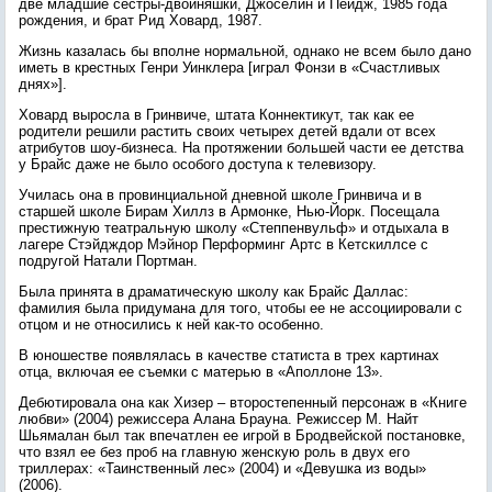
две младшие сестры-двойняшки, Джоселин и Пейдж, 1985 года
рождения, и брат Рид Ховард, 1987.
Жизнь казалась бы вполне нормальной, однако не всем было дано
иметь в крестных Генри Уинклера [играл Фонзи в «Счастливых
днях»].
Ховард выросла в Гринвиче, штата Коннектикут, так как ее
родители решили растить своих четырех детей вдали от всех
атрибутов шоу-бизнеса. На протяжении большей части ее детства
у Брайс даже не было особого доступа к телевизору.
Училась она в провинциальной дневной школе Гринвича и в
старшей школе Бирам Хиллз в Армонке, Нью-Йорк. Посещала
престижную театральную школу «Степпенвульф» и отдыхала в
лагере Стэйдждор Мэйнор Перформинг Артс в Кетскиллсе с
подругой Натали Портман.
Была принята в драматическую школу как Брайс Даллас:
фамилия была придумана для того, чтобы ее не ассоциировали с
отцом и не относились к ней как-то особенно.
В юношестве появлялась в качестве статиста в трех картинах
отца, включая ее съемки с матерью в «Аполлоне 13».
Дебютировала она как Хизер – второстепенный персонаж в «Книге
любви» (2004) режиссера Алана Брауна. Режиссер М. Найт
Шьямалан был так впечатлен ее игрой в Бродвейской постановке,
что взял ее без проб на главную женскую роль в двух его
триллерах: «Таинственный лес» (2004) и «Девушка из воды»
(2006).