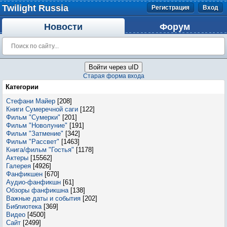
Twilight Russia
Регистрация
Вход
Новости
Форум
Войти через uID
Старая форма входа
Категории
Стефани Майер
[208]
Книги Сумеречной саги
[122]
Фильм "Сумерки"
[201]
Фильм "Новолуние"
[191]
Фильм "Затмение"
[342]
Фильм "Рассвет"
[1463]
Книга/фильм "Гостья"
[1178]
Актеры
[15562]
Галерея
[4926]
Фанфикшен
[670]
Аудио-фанфикшн
[61]
Обзоры фанфикшна
[138]
Важные даты и события
[202]
Библиотека
[369]
Видео
[4500]
Сайт
[2499]