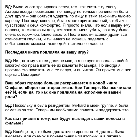
БД:
Было много тренировок перед тем, как снять эту сцену.
Актеры всегда переживают по поводу не только причинения боли
друг другу – они бояться ударить по лицу и этим закончить чью-то
карьеру. Поэтому, конечно, было много приготовлений, чтобы мы
чувствовали себя комфортно. Я просто знала, что если вырву ему
волосы, то миллионы девушек захотят меня убить, поэтому была
очень осторожной. Было весело. После шестичасовой драки все
становится глупым, и ты ничего не можешь поделать с
собственным смехом. Было действительно классно.
Последняя книга повлияла на вашу игру?
БД:
Нет, потому что ее дали не мне, а я не чувствовала за собой
какого-либо права взять ее из комнаты Ксавьера. Но иногда я
просила его почитать мне ее вслух, и он читал. Он прочел мне все
сцены с Викторией.
Ваш образ гораздо больше раскрывается в новой книге
Стефани, «Короткая вторая жизнь Бри Таннер». Вы все читали
ее? И, если да, то как она повлияла на исполнение вашей
роли?
БД:
Поскольку я была резидентом Twi-hard в моей группе, я была
осмеяна за это. Теперь им необходимо принять и поддержать это.
Как вы пришли к тому, как будут выглядеть ваши волосы в
фильме?
БД:
Вообще-то, это было достаточно иронично. Я должна была
вылететь для съемок в понедельник или вторник, а в пятницу,