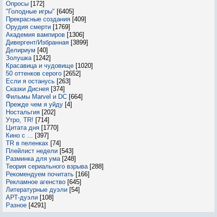
Опросы
[172]
"Голодные игры"
[6405]
Прекрасные создания
[409]
Орудия смерти
[1769]
Академия вампиров
[1306]
Дивергент/Избранная
[3899]
Делириум
[40]
Золушка
[1242]
Красавица и чудовище
[1020]
50 оттенков серого
[2652]
Если я останусь
[263]
Сказки Диснея
[374]
Фильмы Marvel и DC
[664]
Прежде чем я уйду
[4]
Ностальгия
[202]
Утро, TR!
[714]
Цитата дня
[1770]
Кино с ...
[397]
TR в пеленках
[74]
Плейлист недели
[543]
Разминка для ума
[248]
Теория сериального взрыва
[288]
Рекомендуем почитать
[166]
Рекламное агенство
[645]
Литературные дуэли
[54]
АРТ-дуэли
[108]
Разное
[4291]