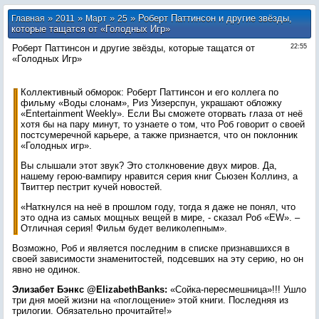
»
»
»
» Роберт Паттинсон и другие звёзды,
Главная
2011
Март
25
которые тащатся от «Голодных Игр»
Роберт Паттинсон и другие звёзды, которые тащатся от
22:55
«Голодных Игр»
Коллективный обморок: Роберт Паттинсон и его коллега по
фильму «Воды слонам», Риз Уизерспун, украшают обложку
«Entertainment Weekly». Если Вы сможете оторвать глаза от неё
хотя бы на пару минут, то узнаете о том, что Роб говорит о своей
постсумеречной карьере, а также признается, что он поклонник
«Голодных игр».
Вы слышали этот звук? Это столкновение двух миров. Да,
нашему герою-вампиру нравится серия книг Сьюзен Коллинз, а
Твиттер пестрит кучей новостей.
«Наткнулся на неё в прошлом году, тогда я даже не понял, что
это одна из самых мощных вещей в мире, - сказал Роб «EW». –
Отличная серия! Фильм будет великолепным».
Возможно, Роб и является последним в списке признавшихся в
своей зависимости знаменитостей, подсевших на эту серию, но он
явно не одинок.
Элизабет Бэнкс @ElizabethBanks:
«Сойка-пересмешница»!!! Ушло
три дня моей жизни на «поглощение» этой книги. Последняя из
трилогии. Обязательно прочитайте!»