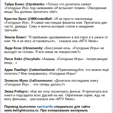
Тайра Бэнкс @tyrabanks:
«Только что дочитала сиквел
«Голодных Игр» под названием «И вспыхнет пламя». Обалденная
вещь! Вы должны прочитать обе!»
Кристен Белл @IMKristenBell:
«Я не просто поклонница
«Голодных Игр». Я самая настоящая фанатка книг. Прочитала две
части, дважды. Сижу и молча вытирая слюни в ожидании
третьей».
Эмили Блант:
"Я пребываю одновременно в восторге и в ужасе от
книг. Но я не могу остановиться», - сказала она «MTV News».
Энди Коэн @bravoandy:
«Бессонная ночь. «Голодные Игры» не
выходят из головы. Я всё никак не повзрослею?»
Люси Хейл @lucyhale:
«Аааааа, «Голодные Игры» - потрясающая
вещь...»
Адам Ламберт @adamlamberet:
«Порекомендуйте, что можно ещё
почитать? Мне понравились «Голодные Игры»"
Эллисон Мунн @allisonmunn:
«Дочитала последнюю книгу
«Голодных Игр»… что теперь делать?»
Эмма Робертс:
«Как же хочу посмотреть фильм. Я прочитала все
книги и подсадила всех друзей на них. Офигенная серия, жду не
могу фильма», - рассказала она «MTV News».
Перевод выполнен
sarrrran4a
специально для сайта
www.twilightrussia.ru. При копировании материала