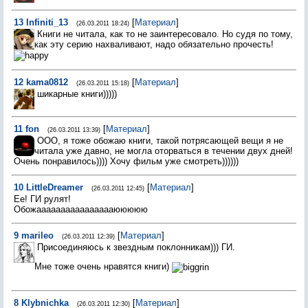
13
Infiniti_13
[
Материал
]
(26.03.2011 18:24)
Книги не читала, как то не заинтересовало. Но судя по тому,
как эту серию нахваливают, надо обязательно прочесть!
12
kama0812
[
Материал
]
(26.03.2011 15:18)
шикарные книги)))))
11
fon
[
Материал
]
(26.03.2011 13:39)
ООО, я тоже обожаю книги, такой потрясающей вещи я не
читала уже давно, не могла оторваться в течении двух дней!
Очень понравилось)))) Хочу фильм уже смотреть))))))
10
LittleDreamer
[
Материал
]
(26.03.2011 12:45)
Ее! ГИ рулят!
Обожааааааааааааааааююююю
9
marileo
[
Материал
]
(26.03.2011 12:39)
Присоединяюсь к звездным поклонникам))) ГИ.
Мне тоже очень нравятся книги)
8
Klybnichka
[
Материал
]
(26.03.2011 12:30)