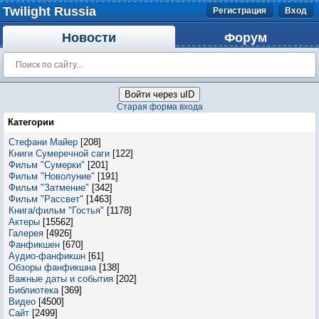
Twilight Russia
Регистрация
Вход
Новости
Форум
Войти через uID
Старая форма входа
Категории
Стефани Майер
[208]
Книги Сумеречной саги
[122]
Фильм "Сумерки"
[201]
Фильм "Новолуние"
[191]
Фильм "Затмение"
[342]
Фильм "Рассвет"
[1463]
Книга/фильм "Гостья"
[1178]
Актеры
[15562]
Галерея
[4926]
Фанфикшен
[670]
Аудио-фанфикшн
[61]
Обзоры фанфикшна
[138]
Важные даты и события
[202]
Библиотека
[369]
Видео
[4500]
Сайт
[2499]