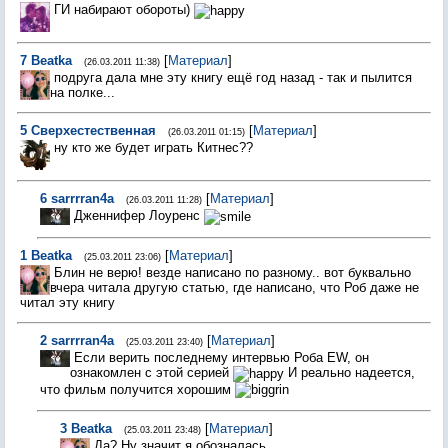
ГИ набирают обороты)
7
Beatka
[
Материал
]
(26.03.2011 11:38)
подруга дала мне эту книгу ещё год назад - так и пылится
на полке...
5
Сверхестественная
[
Материал
]
(26.03.2011 01:15)
ну кто же будет играть Китнес??
6
sarrrran4a
[
Материал
]
(26.03.2011 11:28)
Дженнифер Лоуренс
1
Beatka
[
Материал
]
(25.03.2011 23:06)
Блин не верю! везде написано по разному.. вот буквально
вчера читала другую статью, где написано, что Роб даже не
читал эту книгу
2
sarrrran4a
[
Материал
]
(25.03.2011 23:40)
Если верить последнему интервью Роба EW, он
ознакомлен с этой серией
И реально надеется,
что фильм получится хорошим
3
Beatka
[
Материал
]
(25.03.2011 23:48)
Да? Ну значит я обозналась...