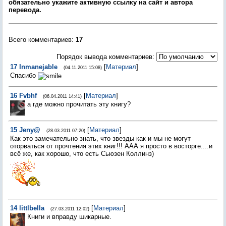
обязательно укажите активную ссылку на сайт и автора
перевода.
Всего комментариев
:
17
Порядок вывода комментариев:
17
Inmanejable
[
Материал
]
(04.11.2011 15:08)
Спасибо
16
Fvbhf
[
Материал
]
(06.04.2011 14:41)
а где можно прочитать эту книгу?
15
Jeny@
[
Материал
]
(28.03.2011 07:20)
Как это замечательно знать, что звезды как и мы не могут
оторваться от прочтения этих книг!!! ААА я просто в восторге....и
всё же, как хорошо, что есть Сьюзен Коллинз)
14
littlbella
[
Материал
]
(27.03.2011 12:02)
Книги и вправду шикарные.