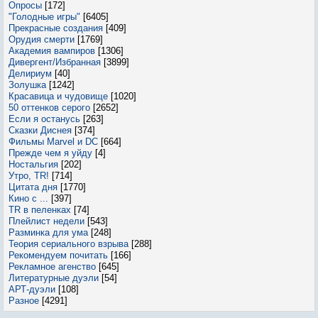
Опросы
[172]
"Голодные игры"
[6405]
Прекрасные создания
[409]
Орудия смерти
[1769]
Академия вампиров
[1306]
Дивергент/Избранная
[3899]
Делириум
[40]
Золушка
[1242]
Красавица и чудовище
[1020]
50 оттенков серого
[2652]
Если я останусь
[263]
Сказки Диснея
[374]
Фильмы Marvel и DC
[664]
Прежде чем я уйду
[4]
Ностальгия
[202]
Утро, TR!
[714]
Цитата дня
[1770]
Кино с ...
[397]
TR в пеленках
[74]
Плейлист недели
[543]
Разминка для ума
[248]
Теория сериального взрыва
[288]
Рекомендуем почитать
[166]
Рекламное агенство
[645]
Литературные дуэли
[54]
АРТ-дуэли
[108]
Разное
[4291]