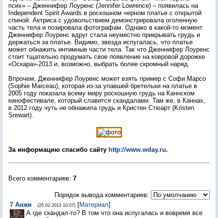
псих» – Дженнифер Лоуренс (Jennifer Lowrence) – появилась на
Independent Spirit Awards в роскошном черном платье с открытой
спиной. Актриса с удовольствием демонстрировала оголенную
часть тела и позировала фотографам. Однако в какой-то момент
Дженнифер Лоуренс вдруг стала неуместно прикрывать грудь и
держаться за платье. Видимо, звезда испугалась, что платье
может обнажить интимные части тела. Так что Дженнифер Лоуренс
стоит тщательно продумать свое появление на ковровой дорожке
«Оскара»-2013 и, возможно, выбрать более скромный наряд.
Впрочем, Дженнифер Лоуренс может взять пример с Софи Марсо
(Sophie Marceau), которая из-за упавшей бретельки на платье в
2005 году показала всему миру роскошную грудь на Каннском
кинофестивале, который славится скандалами. Там же, в Каннах,
в 2012 году чуть не обнажила грудь и Кристен Стюарт (Kristen
Srewart).
За информацию спасибо сайту
http://www.wday.ru
.
Всего комментариев
:
7
Порядок вывода комментариев:
7
Анжи
[
Материал
]
(25.02.2013 10:07)
А где скандал-то? В том что она испугалась и вовремя все