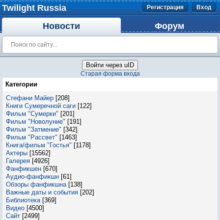
Twilight Russia
Регистрация
Вход
Новости
Форум
Войти через uID
Старая форма входа
Категории
Стефани Майер
[208]
Книги Сумеречной саги
[122]
Фильм "Сумерки"
[201]
Фильм "Новолуние"
[191]
Фильм "Затмение"
[342]
Фильм "Рассвет"
[1463]
Книга/фильм "Гостья"
[1178]
Актеры
[15562]
Галерея
[4926]
Фанфикшен
[670]
Аудио-фанфикшн
[61]
Обзоры фанфикшна
[138]
Важные даты и события
[202]
Библиотека
[369]
Видео
[4500]
Сайт
[2499]