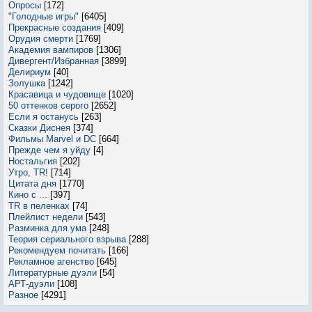
Опросы
[172]
"Голодные игры"
[6405]
Прекрасные создания
[409]
Орудия смерти
[1769]
Академия вампиров
[1306]
Дивергент/Избранная
[3899]
Делириум
[40]
Золушка
[1242]
Красавица и чудовище
[1020]
50 оттенков серого
[2652]
Если я останусь
[263]
Сказки Диснея
[374]
Фильмы Marvel и DC
[664]
Прежде чем я уйду
[4]
Ностальгия
[202]
Утро, TR!
[714]
Цитата дня
[1770]
Кино с ...
[397]
TR в пеленках
[74]
Плейлист недели
[543]
Разминка для ума
[248]
Теория сериального взрыва
[288]
Рекомендуем почитать
[166]
Рекламное агенство
[645]
Литературные дуэли
[54]
АРТ-дуэли
[108]
Разное
[4291]