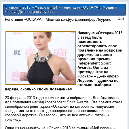
»
»
»
» Репетиция «ОСКАРА»: Модный
Главная
2013
Февраль
24
конфуз Дженнифер Лоуренс
Репетиция «ОСКАРА»: Модный конфуз Дженнифер Лоуренс
15:33
Накануне «Оскара»-2013
у звезд была
возможность
отрепетировать свое
появление на ковровой
дорожке во время
вручения премии
Independent Spirit
Awards. Одна из
претенденток на
«Оскар» – Дженнифер
Лоуренс – удивила не
столько выбором
наряда, сколько своим поведением.
23 февраля 2013 года знаменитости собрались в Лос-Анджелесе
для получения наград Independent Spirit Awards. Эта премия стала
своеобразной репетицией «Оскара», на которой голливудские
звезды могли отточить до совершенства свое появление на
ковровой дорожке. Оказалось, что не все актрисы готовы к
триумфу.
Одна из номинанток на «Оскар»-2013 за фильм «Мой парень –