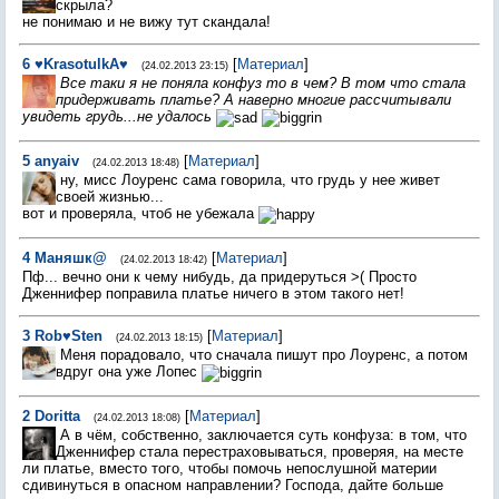
скрыла?
не понимаю и не вижу тут скандала!
6
♥KrasotulkA♥
[
Материал
]
(24.02.2013 23:15)
Все таки я не поняла конфуз то в чем? В том что стала
придерживать платье? А наверно многие рассчитывали
увидеть грудь...не удалось
5
anyaiv
[
Материал
]
(24.02.2013 18:48)
ну, мисс Лоуренс сама говорила, что грудь у нее живет
своей жизнью...
вот и проверяла, чтоб не убежала
4
Mаняшк@
[
Материал
]
(24.02.2013 18:42)
Пф... вечно они к чему нибудь, да придеруться >( Просто
Дженнифер поправила платье ничего в этом такого нет!
3
Rob♥Sten
[
Материал
]
(24.02.2013 18:15)
Меня порадовало, что сначала пишут про Лоуренс, а потом
вдруг она уже Лопес
2
Doritta
[
Материал
]
(24.02.2013 18:08)
А в чём, собственно, заключается суть конфуза: в том, что
Дженнифер стала перестраховываться, проверяя, на месте
ли платье, вместо того, чтобы помочь непослушной материи
сдивинуться в опасном направлении? Господа, дайте больше