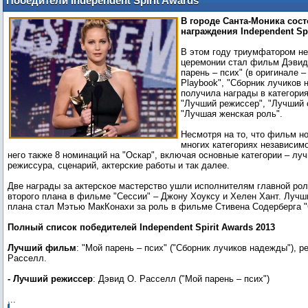
Победители Independent Spirit Awards
2013
В городе Санта-Моника сос
награждения Independent Spi
В этом году триумфатором н
церемонии стал фильм Дэвид
парень – псих" (в оригинале – 
Playbook", "Сборник лучиков 
получила награды в категори
"Лучший режиссер", "Лучший 
"Лучшая женская роль".
Несмотря на то, что фильм н
многих категориях независимо
него также 8 номинаций на "Оскар", включая основные категории – л
режиссура, сценарий, актерские работы и так далее.
Две награды за актерское мастерство ушли исполнителям главной рол
второго плана в фильме "Сессии" – Джону Хоуксу и Хелен Хант. Лучш
плана стал Мэтью МакКонахи за роль в фильме Стивена Содерберга "
Полный список победителей Independent Spirit Awards 2013
Лучший фильм
: "Мой парень – псих" ("Сборник лучиков надежды"), р
Расселл.
- Лучший режиссер
...