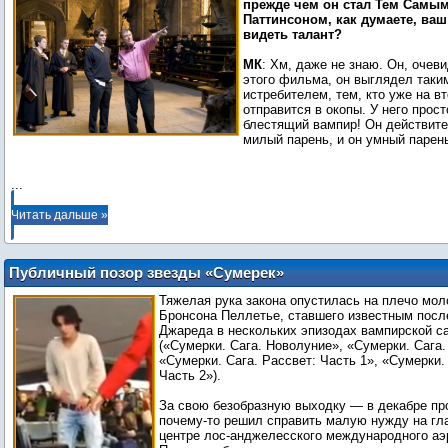
прежде чем он стал Тем Самы
Паттинсоном, как думаете, ваш
видеть талант?
МК
: Хм, даже не знаю. Он, очев
этого фильма, он выглядел таки
истребителем, тем, кто уже на в
отправится в окопы. У него прост
блестящий вампир! Он действит
милый парень, и он умный парень
...
Читать дальше »
Публичный позор звезды «Сумерек»
Тяжелая рука закона опустилась на плечо мол
Бронсона Пеллетье, ставшего известным посл
Джареда в нескольких эпизодах вампирской с
(«Сумерки. Сага. Новолуние», «Сумерки. Сага.
«Сумерки. Сага. Рассвет: Часть 1», «Сумерки.
Часть 2»).
За свою безобразную выходку — в декабре пр
почему-то решил справить малую нужду на гл
центре лос-анджелесского международного а