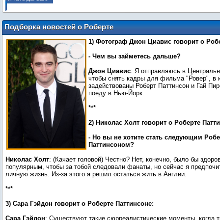
Подборка новостей о Роберте
Паттинсоне
1) Фотограф Джон Циавис говорит о Роб
- Чем вы займетесь дальше?
Джон Циавис
: Я отправляюсь в Централь
чтобы снять кадры для фильма "Ровер", в 
задействованы Роберт Паттинсон и Гай Пир
поеду в Нью-Йорк.
***
2) Николас Холт говорит о Роберте Патт
- Но вы не хотите стать следующим Роб
Паттинсоном?
Николас Холт
: (Качает головой) Честно? Нет, конечно, было бы здоро
популярным, чтобы за тобой следовали фанаты, но сейчас я предпоч
личную жизнь. Из-за этого я решил остаться жить в Англии.
***
3) Сара Гэйдон говорит о Роберте Паттинсоне:
Сара Гэйдон
: Существуют такие сюрреалистические моменты, когда т