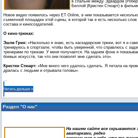
в спальне между Эдвардом (Роберт
Беллой (Кристен Стюарт) в фильм
Новое видео появилось через ET Online, в нем показывается нескольк
съемочной площадки этой сцены, в которой так е есть несколько слов 
состава и киносоздателей.
О кино-трюках:
Эшли Грин:
«Насколько я знаю, есть каскадерские трюки, вот я и сам
тренируюсь в спортзале, чтобы быть уверенной, что справлюсь с зада
тренерами по трюкам. У меня получается. На заднем фоне я показыв
боевых искусств, так что они позволят мне сделать это».
Кристен Стюарт:
«Мне много чего удалось сделать. Я летала на пров
...
Читать дальше »
Раздел "О нас"
На нашем сайте все скрываются з
аватарками, редко
рассказывая о себе, что-то лично