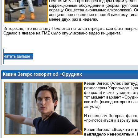
Пеллетье был приговорен к двум годам условн
коррекционным обсуждениям (форма групповой
образцу Общества анонимных алкоголиков). О
асоциальное поведение с подобными ему типа
менее двух раз в неделю.
Интересно, что поначалу Пеллетье пытался отрицать сам факт неприс
Однако в январе на TMZ было опубликовано видео инцидента.
...
Читать дальше »
Кевин Зегерс говорит об «Орудиях
смерти»
Кевин Зегерс (Алек Лайтвуд
режиссером Харольдом Цвар
февраля) и смог увидеть от
тот момент вариант «Орудии
костей» (выход которого наз
августа).
И по словам Зегерса, фана
«приготовиться к взрыву ва
Кевин Зегерс: «
Все, что я 
выглядело невероятным. 