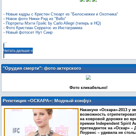
Джека Хьюстона
-
Новые кадры с Кристен Стюарт из "Белоснежки и Охотника"
-
Новое фото Никки Рид из "Bello"
-
Портреты Мэгги Грэйс by Carlo Allegri (теперь в HQ)
-
Фото Кристиан Серратос из Инстаграмма
-
Новый фотосет Нут Сиир
...
Читать дальше »
"Орудия смерти": фото актерского
состава
Фото кликабельно!
Репетиция «ОСКАРА»: Модный конфуз
Дженнифер Лоуренс
Накануне «Оскара»-2013 у з
возможность отрепетироват
на ковровой дорожке во вр
премии Independent Spirit A
претенденток на «Оскар» –
Лоуренс – удивила не стол