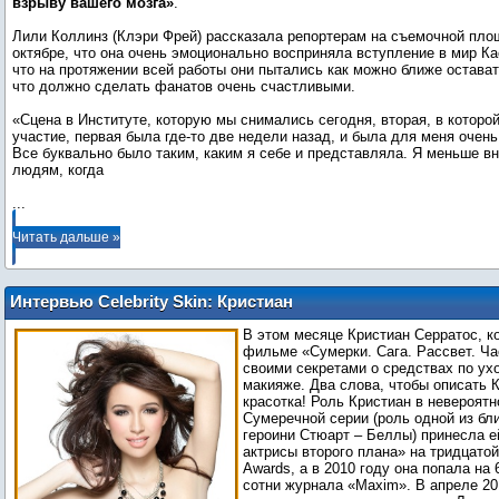
взрыву вашего мозга»
.
Лили Коллинз (Клэри Фрей) рассказала репортерам на съемочной пл
октябре, что она очень эмоционально восприняла вступление в мир К
что на протяжении всей работы они пытались как можно ближе остават
что должно сделать фанатов очень счастливыми.
«Сцена в Институте, которую мы снимались сегодня, вторая, в которо
участие, первая была где-то две недели назад, и была для меня очен
Все буквально было таким, каким я себе и представляла. Я меньше в
...
Читать дальше »
Интервью Celebrity Skin: Кристиан
Серратос
В этом месяце Кристиан Серратос, к
фильме «Сумерки. Сага. Рассвет. Ча
своими секретами о средствах по ухо
макияже. Два слова, чтобы описать К
красотка! Роль Кристиан в невероят
Сумеречной серии (роль одной из бл
героини Стюарт – Беллы) принесла 
актрисы второго плана» на тридцатой 
Awards, а в 2010 году она попала на 
сотни журнала «Maxim». В апреле 20