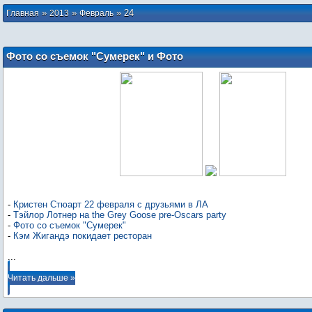
»
»
»
24
Главная
2013
Февраль
Фото со съемок "Сумерек" и Фото
Кристен Стюарт, Тэйлора Лотнера, Кэма
Жигандэ, Джодель Ферланд
-
Кристен Стюарт 22 февраля с друзьями в ЛА
-
Тэйлор Лотнер на the Grey Goose pre-Oscars party
-
Фото со съемок "Сумерек"
-
Кэм Жигандэ покидает ресторан
...
Читать дальше »