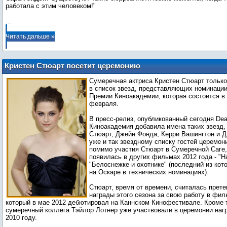
...
Читать дальше »
Кристен Стюарт посетит церемонию
награждения Оскар 2013
Сумеречная актриса Кристен Стюарт только
в список звезд, представляющих номинации
Премии Киноакадемии, которая состоится в 
февраля.
В пресс-релиз, опубликованный сегодня Dea
Киноакадемия добавила имена таких звезд,
Стюарт, Джейн Фонда, Керри Вашингтон и 
уже и так звездному списку гостей церемони
помимо участия Стюарт в Сумеречной Саге,
появилась в других фильмах 2012 года - "Н
"Белоснежке и охотнике" (последний из ко
на Оскаре в технических номинациях).
Стюарт, время от времени, считалась прете
награды этого сезона за свою работу в фил
который в мае 2012 дебютировал на Каннском Кинофестивале. Кроме т
сумеречный коллега Тэйлор Лотнер уже участвовали в церемонии наг
2010 году.