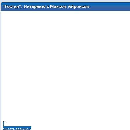
"Гостья": Интервью с Максом Айронсом
и Джейком Эйбелом (русские субтитры)
...
Читать дальше »