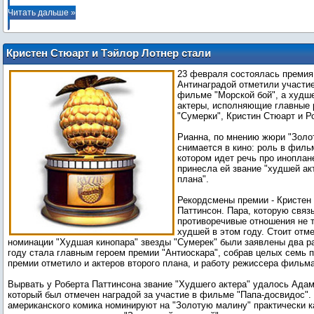
Читать дальше »
Кристен Стюарт и Тэйлор Лотнер стали
обладателями Золотой малины
23 февраля состоялась премия
Антинаградой отметили участи
фильме "Морской бой", а худш
актеры, исполняющие главные
"Сумерки", Кристин Стюарт и Р
Рианна, по мнению жюри "Золо
снимается в кино: роль в филь
котором идет речь про иноплан
принесла ей звание "худшей ак
плана".
Рекордсмены премии - Кристен
Паттинсон. Пара, которую свя
противоречивые отношения не т
худшей в этом году. Стоит отме
номинации "Худшая кинопара" звезды "Сумерек" были заявлены два ра
году стала главным героем премии "Антиоскара", собрав целых семь
премии отметило и актеров второго плана, и работу режиссера фильм
Вырвать у Роберта Паттинсона звание "Худшего актера" удалось Ада
который был отмечен наградой за участие в фильме "Папа-досвидос". 
американского комика номинируют на "Золотую малину" практически к