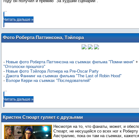
...
Читать дальше »
Фото Роберта Паттинсона, Тэйлора
Лотнера, Дакоты Фаннинг, Вэлори
Керри, Джека Хьюстона, Ноела Фишера,
Тинсел Кори
-
Новые фото Роберта Паттинсона на съемках фильма "Помни меня"
"Отголоски прошлого"
-
Новые фото Тэйлора Лотнера на Pre-Oscar Party
-
Дакота Фаннинг на съемках фильма "The Last of Robin Hood"
-
Вэлори Керри на съемках "Последователей"
...
Читать дальше »
Кристен Стюарт гуляет с друзьями
Роберта Паттинсона, пока он
Несмотря на то, что фанаты, может, и обесп
наслаждается искусством в Австралии
Стюарт, не несущейся со всех ног к Роберту
Австралию, пока он там на съемках, кажется