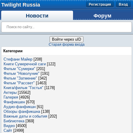
Twilight Russia
Регистрация
Вход
Новости
Форум
Войти через uID
Старая форма входа
Категории
Стефани Майер
[208]
Книги Сумеречной саги
[122]
Фильм "Сумерки"
[201]
Фильм "Новолуние"
[191]
Фильм "Затмение"
[342]
Фильм "Рассвет"
[1463]
Книга/фильм "Гостья"
[1178]
Актеры
[15562]
Галерея
[4926]
Фанфикшен
[670]
Аудио-фанфикшн
[61]
Обзоры фанфикшна
[138]
Важные даты и события
[202]
Библиотека
[369]
Видео
[4500]
Сайт
[2499]