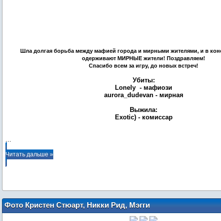
Шла долгая борьба между мафией города и мирными жителями, и в кон
одерживают МИРНЫЕ жители! Поздравляем!
Спасибо всем за игру, до новых встреч!
Убиты:
Lonely - мафиози
aurora_dudevan - мирная
Выжила:
Exotic) - комиссар
...
Читать дальше »
Фото Кристен Стюарт, Никки Рид, Мэгги
Грэйс, Кристиан Серратос, Нут Сиир,