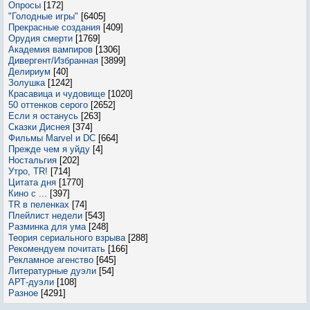
Опросы
[172]
"Голодные игры"
[6405]
Прекрасные создания
[409]
Орудия смерти
[1769]
Академия вампиров
[1306]
Дивергент/Избранная
[3899]
Делириум
[40]
Золушка
[1242]
Красавица и чудовище
[1020]
50 оттенков серого
[2652]
Если я останусь
[263]
Сказки Диснея
[374]
Фильмы Marvel и DC
[664]
Прежде чем я уйду
[4]
Ностальгия
[202]
Утро, TR!
[714]
Цитата дня
[1770]
Кино с ...
[397]
TR в пеленках
[74]
Плейлист недели
[543]
Разминка для ума
[248]
Теория сериального взрыва
[288]
Рекомендуем почитать
[166]
Рекламное агенство
[645]
Литературные дуэли
[54]
АРТ-дуэли
[108]
Разное
[4291]