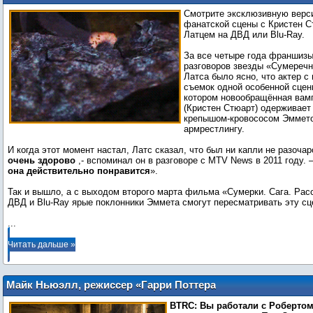
«Рассвете»
Смотрите эксклюзивную вер
фанатской сцены с Кристен 
Латцем на ДВД или Blu-Ray.
За все четыре года франшиз
разговоров звезды «Сумеречн
Латса было ясно, что актер с
съемок одной особенной сцен
котором новообращённая вам
(Кристен Стюарт) одерживает
крепышом-кровососом Эммето
армрестлингу.
И когда этот момент настал, Латс сказал, что был ни капли не разочар
очень здорово
,- вспоминал он в разговоре с MTV News в 2011 году. 
она действительно понравится
».
Так и вышло, а с выходом второго марта фильма «Сумерки. Сага. Расс
...
Читать дальше »
Майк Ньюэлл, режиссер «Гарри Поттера
и кубка огня», говорит о Роберте
BTRC: Вы работали с Робертом