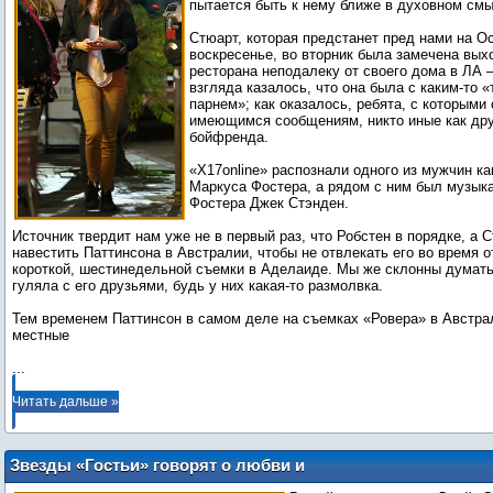
пытается быть к нему ближе в духовном смы
Стюарт, которая предстанет пред нами на О
воскресенье, во вторник была замечена вых
ресторана неподалеку от своего дома в ЛА –
взгляда казалось, что она была с каким-то 
парнем»; как оказалось, ребята, с которыми 
имеющимся сообщениям, никто иные как дру
бойфренда.
«X17online» распознали одного из мужчин ка
Маркуса Фостера, а рядом с ним был музык
Фостера Джек Стэнден.
Источник твердит нам уже не в первый раз, что Робстен в порядке, а 
навестить Паттинсона в Австралии, чтобы не отвлекать его во время 
короткой, шестинедельной съемки в Аделаиде. Мы же склонны думать,
гуляла с его друзьями, будь у них какая-то размолвка.
Тем временем Паттинсон в самом деле на съемках «Ровера» в Австра
...
Читать дальше »
Звезды «Гостьи» говорят о любви и
инопланетянах