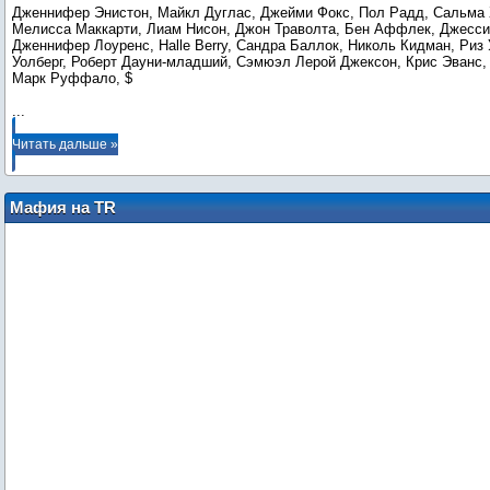
Дженнифер Энистон, Майкл Дуглас, Джейми Фокс, Пол Радд, Сальма 
Мелисса Маккарти, Лиам Нисон, Джон Траволта, Бен Аффлек, Джесси
Дженнифер Лоуренс, Halle Berry, Сандра Баллок, Николь Кидман, Риз 
Уолберг, Роберт Дауни-младший, Сэмюэл Лерой Джексон, Крис Эванс,
...
Читать дальше »
Мафия на TR