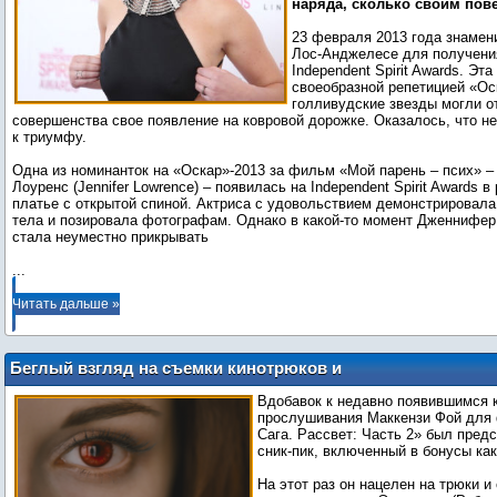
наряда, сколько своим пов
23 февраля 2013 года знамен
Лос-Анджелесе для получени
Independent Spirit Awards. Эт
своеобразной репетицией «Ос
голливудские звезды могли о
совершенства свое появление на ковровой дорожке. Оказалось, что не
к триумфу.
Одна из номинанток на «Оскар»-2013 за фильм «Мой парень – псих» 
Лоуренс (Jennifer Lowrence) – появилась на Independent Spirit Awards 
платье с открытой спиной. Актриса с удовольствием демонстрировала
тела и позировала фотографам. Однако в какой-то момент Дженнифер
...
Читать дальше »
Беглый взгляд на съемки кинотрюков и
любовную сцену для DVD «Рассвета:
Вдобавок к недавно появившимся 
Часть 2»
прослушивания Маккензи Фой для
Сага. Рассвет: Часть 2» был пред
сник-пик, включенный в бонусы как 
На этот раз он нацелен на трюки и