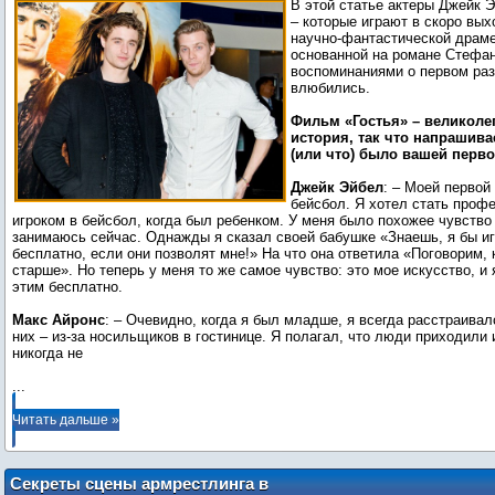
В этой статье актеры Джейк 
– которые играют в скоро вы
научно-фантастической драме
основанной на романе Стефа
воспоминаниями о первом разе
влюбились.
Фильм «Гостья» – великол
история, так что напрашива
(или что) было вашей пер
Джейк Эйбел
: – Моей перво
бейсбол. Я хотел стать про
игроком в бейсбол, когда был ребенком. У меня было похожее чувство 
занимаюсь сейчас. Однажды я сказал своей бабушке «Знаешь, я бы иг
бесплатно, если они позволят мне!» На что она ответила «Поговорим, 
старше». Но теперь у меня то же самое чувство: это мое искусство, и
этим бесплатно.
Макс Айронс
: – Очевидно, когда я был младше, я всегда расстраивал
них – из-за носильщиков в гостинице. Я полагал, что люди приходили 
...
Читать дальше »
Секреты сцены армрестлинга в