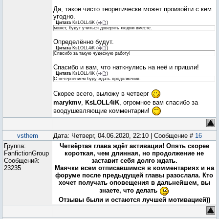
Да, такое чисто теоретически может произойти с кем
угодно.
Цитата
KsLOLL4iK
(
)
может, будут учиться доверять людям вместе.
Определённо будут.
Цитата
KsLOLL4iK
(
)
Спасибо за такую чудесную работу!
Спасибо и вам, что наткнулись на неё и пришли!
Цитата
KsLOLL4iK
(
)
С нетерпением буду ждать продолжения.
Скорее всего, выложу в четверг
marykmv
,
KsLOLL4iK
, огромное вам спасибо за
воодушевляющие комментарии!
vsthem
Дата: Четверг, 04.06.2020, 22:10 | Сообщение #
16
Группа:
Четвёртая глава ждёт активации! Опять скорее
FanfictionGroup
короткая, чем длинная, но продолжение не
Сообщений:
заставит себя долго ждать.
23235
Маячки всем отписавшимся в комментариях и на
форуме после предыдущей главы разослала. Кто
хочет получать оповещения в дальнейшем, вы
знаете, что делать
Отзывы были и остаются лучшей мотивацией))