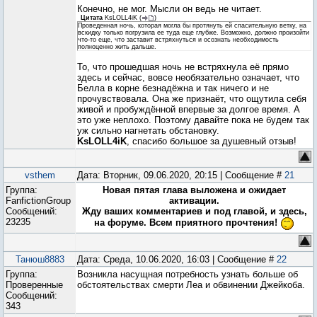
Конечно, не мог. Мысли он ведь не читает.
Цитата
KsLOLL4iK
(
)
Проведенная ночь, которая могла бы протянуть ей спасительную ветку, на
вскидку только погрузила ее туда еще глубже. Возможно, должно произойти
что-то еще, что заставит встряхнуться и осознать необходимость
полноценно жить дальше.
То, что прошедшая ночь не встряхнула её прямо
здесь и сейчас, вовсе необязательно означает, что
Белла в корне безнадёжна и так ничего и не
прочувствовала. Она же признаёт, что ощутила себя
живой и пробуждённой впервые за долгое время. А
это уже неплохо. Поэтому давайте пока не будем так
уж сильно нагнетать обстановку.
KsLOLL4iK
, спасибо большое за душевный отзыв!
vsthem
Дата: Вторник, 09.06.2020, 20:15 | Сообщение #
21
Группа:
Новая пятая глава выложена и ожидает
FanfictionGroup
активации.
Сообщений:
Жду ваших комментариев и под главой, и здесь,
23235
на форуме. Всем приятного прочтения!
Танюш8883
Дата: Среда, 10.06.2020, 16:03 | Сообщение #
22
Группа:
Возникла насущная потребность узнать больше об
Проверенные
обстоятельствах смерти Леа и обвинении Джейкоба.
Сообщений:
343