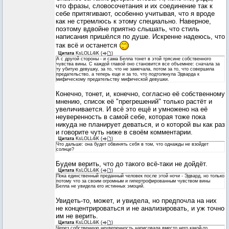
что фразы, словосочетания и их соединение так к
себе притягивают, особенно учитывая, что я вроде
как не стремлюсь к этому специально. Наверное,
поэтому вдвойне приятно слышать, что стиль
написания пришёлся по душе. Искренне надеюсь, что
так всё и останется
Цитата
KsLOLL4iK
(
)
А с другой стороны - и сама Белла тонет в этой трясине собственного
чувства вины. С каждой главой оно становится все объемнее: сначала за
ту убитую девушку, за то, что не замечала, потом за то, что совершила
предательство, а теперь еще и за то, что подтолкнула Эдварда к
мифическому предательству мифической девушки.
Конечно, тонет, и, конечно, согласно её собственному
мнению, список её "прегрешений" только растёт и
увеличивается. И всё это ещё и умножено на её
неуверенность в самой себе, которая тоже пока
никуда не планирует деваться, и о которой вы как раз
и говорите чуть ниже в своём комментарии.
Цитата
KsLOLL4iK
(
)
Что дальше: она будет обвинять себя в том, что однажды не взойдет
солнце?
Будем верить, что до такого всё-таки не дойдёт.
Цитата
KsLOLL4iK
(
)
Пока единственный преданный человек после этой ночи - Эдвард, но только
потому что за своим огромным и гипертрофированным чувством вины
Белла не увидела его истинных эмоций.
Увидеть-то, может, и увидела, но предпочла на них
не концентрироваться и не анализировать, и уж точно
им не верить.
Цитата
KsLOLL4iK
(
)
Через собственную неуверенность нарисовала вместо него какой-то