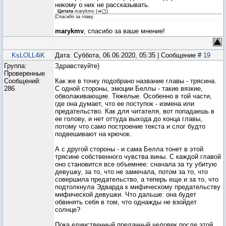
никому о них не рассказывать.
Цитата
marykmv
(
)
Спасибо за главу.
marykmv
, спасибо за ваше мнение!
KsLOLL4iK
Дата: Суббота, 06.06.2020, 05:35 | Сообщение #
19
Группа:
Здравствуйте)
Проверенные
Сообщений:
Как же в точку подобрано название главы - трясина.
286
С одной стороны, эмоции Беллы - такие вязкие,
обволакивающие. Тяжелые. Особенно в той части,
где она думает, что ее поступок - измена или
предательство. Как для читателя, вот попадаешь в
ее голову, и нет оттуда выхода до конца главы,
потому что само построение текста и слог будто
подвешивают на крючок.
А с другой стороны - и сама Белла тонет в этой
трясине собственного чувства вины. С каждой главой
оно становится все объемнее: сначала за ту убитую
девушку, за то, что не замечала, потом за то, что
совершила предательство, а теперь еще и за то, что
подтолкнула Эдварда к мифическому предательству
мифической девушки. Что дальше: она будет
обвинять себя в том, что однажды не взойдет
солнце?
Пока единственный преданный человек после этой