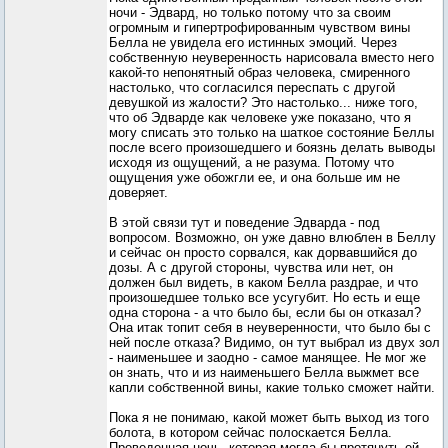
ночи - Эдвард, но только потому что за своим
огромным и гипертрофированным чувством вины
Белла не увидела его истинных эмоций. Через
собственную неуверенность нарисовала вместо него
какой-то непонятный образ человека, смиренного
настолько, что согласился переспать с другой
девушкой из жалости? Это настолько... ниже того,
что об Эдварде как человеке уже показано, что я
могу списать это только на шаткое состояние Беллы
после всего произошедшего и боязнь делать выводы
исходя из ощущений, а не разума. Потому что
ощущения уже обожгли ее, и она больше им не
доверяет.
В этой связи тут и поведение Эдварда - под
вопросом. Возможно, он уже давно влюблен в Беллу
и сейчас он просто сорвался, как дорвавшийся до
дозы. А с другой стороны, чувства или нет, он
должен был видеть, в каком Белла раздрае, и что
произошедшее только все усугубит. Но есть и еще
одна сторона - а что было бы, если бы он отказал?
Она итак топит себя в неуверенности, что было бы с
ней после отказа? Видимо, он тут выбрал из двух зол
- наименьшее и заодно - самое манящее. Не мог же
он знать, что и из наименьшего Белла выжмет все
капли собственной вины, какие только сможет найти.
Пока я не понимаю, какой может быть выход из того
болота, в котором сейчас полоскается Белла.
Проведенная ночь, которая могла бы протянуть ей