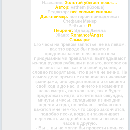
Название:
Золотой убегает песок…
Автор:
vsthem (Ксюша)
Редактор:
всё своими силами
Дисклеймер:
все герои принадлежат
Стефани Майер
Рейтинг:
R
Пейринг:
Эдвард/Белла
Жанр:
Romance/Angst
Саммари:
Его часы на правом запястье, не на левом,
как это вроде бы принято и
предписывается неизвестно кем
придуманными правилами, выглядывают
из-под рукава рубашки и пальто, которое он
не снял так же, как и я свой пуховик, и
словно говорят мне, что время не вечно. На
самом деле время не ограничено никакими
границами, оно существовало и отмеряло
свой ход и до нас, и ничего не изменит и
наша смерть, оно как шло, так и будет
продолжать идти, отсчитывая секунды,
минуты и часы, складывая из них дни,
недели и года, но сейчас… сейчас оно
кажется мне чем-то, что скоро закончится,
подобно песку, когда он заканчивает
перетекать из одной половины песочных
часов в другую.
- Вы… вы не могли бы провести ночь со