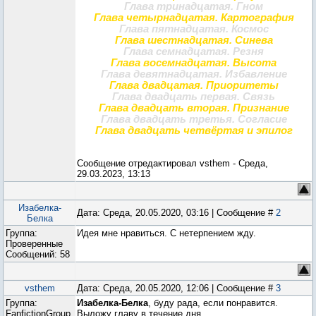
Глава тринадцатая. Гном
Глава четырнадцатая. Картография
Глава пятнадцатая. Космос
Глава шестнадцатая. Синева
Глава семнадцатая. Резня
Глава восемнадцатая. Высота
Глава девятнадцатая. Избавление
Глава двадцатая. Приоритеты
Глава двадцать первая. Связь
Глава двадцать вторая. Признание
Глава двадцать третья. Согласие
Глава двадцать четвёртая и эпилог
Сообщение отредактировал
vsthem
-
Среда,
29.03.2023, 13:13
Изабелка-
Дата: Среда, 20.05.2020, 03:16 | Сообщение #
2
Белка
Группа:
Идея мне нравиться. С нетерпением жду.
Проверенные
Сообщений:
58
vsthem
Дата: Среда, 20.05.2020, 12:06 | Сообщение #
3
Группа:
Изабелка-Белка
, буду рада, если понравится.
FanfictionGroup
Выложу главу в течение дня.