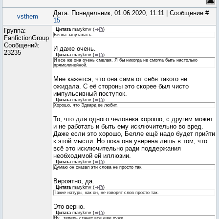
Дата: Понедельник, 01.06.2020, 11:11 | Сообщение #
vsthem
15
Группа:
Цитата
marykmv
(
)
Белла запуталась.
FanfictionGroup
Сообщений:
И даже очень.
23235
Цитата
marykmv
(
)
И все же она очень смелая. Я бы никогда не смогла быть настолько
прямолинейной.
Мне кажется, что она сама от себя такого не
ожидала. С её стороны это скорее был чисто
импульсивный поступок.
Цитата
marykmv
(
)
Хорошо, что Эдвард ее любит.
То, что для одного человека хорошо, с другим может
и не работать и быть ему исключительно во вред.
Даже если это хорошо, Белле ещё надо будет прийти
к этой мысли. Но пока она уверена лишь в том, что
всё это исключительно ради поддержания
необходимой ей иллюзии.
Цитата
marykmv
(
)
Думаю он сказал эти слова не просто так.
Вероятно, да.
Цитата
marykmv
(
)
Такие натуры, как он, не говорят слов просто так.
Это верно.
Цитата
marykmv
(
)
Ну.. теперь станет все еще хуже.