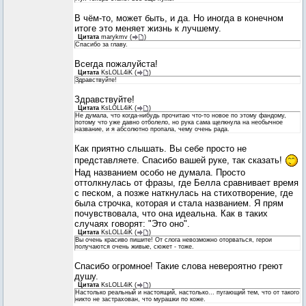
В чём-то, может быть, и да. Но иногда в конечном
итоге это меняет жизнь к лучшему.
Цитата
marykmv
(
)
Спасибо за главу.
Всегда пожалуйста!
Цитата
KsLOLL4iK
(
)
Здравствуйте!
Здравствуйте!
Цитата
KsLOLL4iK
(
)
Не думала, что когда-нибудь прочитаю что-то новое по этому фандому,
потому что уже давно отболело, но рука сама щелкнула на необычное
название, и я абсолютно пропала, чему очень рада.
Как приятно слышать. Вы себе просто не
представляете. Спасибо вашей руке, так сказать!
Над названием особо не думала. Просто
оттолкнулась от фразы, где Белла сравнивает время
с песком, а позже наткнулась на стихотворение, где
была строчка, которая и стала названием. Я прям
почувствовала, что она идеальна. Как в таких
случаях говорят: "Это оно".
Цитата
KsLOLL4iK
(
)
Вы очень красиво пишите! От слога невозможно оторваться, герои
получаются очень живые, сюжет - тоже.
Спасибо огромное! Такие слова невероятно греют
душу.
Цитата
KsLOLL4iK
(
)
Настолько реальный и настоящий, настолько... пугающий тем, что от такого
никто не застрахован, что мурашки по коже.