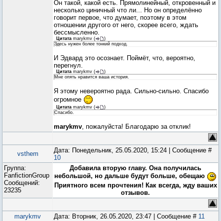
Он такой, какой есть. Прямолинейный, откровенный и
несколько циничный что ли... Но он определённо
говорит первое, что думает, поэтому в этом
отношении другого от него, скорее всего, ждать
бессмысленно.
Цитата
marykmv
(
)
Здесь нужен более тонкий подход.
И Эдвард это осознает. Поймёт, что, вероятно,
перегнул.
Цитата
marykmv
(
)
Мне опять нравится ваша история.
Я этому невероятно рада. Сильно-сильно. Спасибо
огромное
Цитата
marykmv
(
)
Спасибо.
marykmv
, пожалуйста! Благодарю за отклик!
Дата: Понедельник, 25.05.2020, 15:24 | Сообщение #
vsthem
10
Группа:
Добавила вторую главу. Она получилась
FanfictionGroup
небольшой, но дальше будут больше, обещаю
Сообщений:
Приятного всем прочтения! Как всегда, жду ваших
23235
отзывов.
marykmv
Дата: Вторник, 26.05.2020, 23:47 | Сообщение #
11