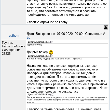
спасительную ветку, на вскидку только погрузила ее
туда еще глубже. Возможно, должно произойти что-
то еще, что заставит встряхнуться и осознать
необходимость полноценно жить дальше.
Спасибо огромное за главу!
Дата: Воскресенье, 07.06.2020, 00:00 | Сообщение #
vsthem
20
Группа:
Цитата
KsLOLL4iK
(
)
Здравствуйте)
FanfictionGroup
Сообщений:
Добрый вечер
23235
Цитата
KsLOLL4iK
(
)
Как же в точку подобрано название главы - трясина.
Названия глав не столько подобраны, сколько
основаны на обязательных словах творческого
марафона для авторов, который не так давно
проходил на сайте. Я хотела принимать в нём
участие, но история сама ушла по другому пути, и в
итоге я пришла к решению выложить её в привычном
для меня формате, то есть вне рамок и сроков. Но от
следования словам не отказалась.
Цитата
KsLOLL4iK
(
)
Как для читателя, вот попадаешь в ее голову, и нет оттуда выхода до конца
главы, потому что само построение текста и слог будто подвешивают на
крючок.
Спасибо за такие добрые слова! Я, конечно, рада,