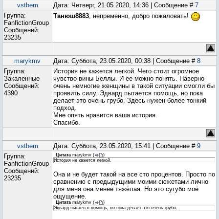
vsthem
Дата: Четверг, 21.05.2020, 14:36 | Сообщение #
7
Группа:
Танюш8883
, непременно, добро пожаловать!
FanfictionGroup
Сообщений:
23235
marykmv
Дата: Суббота, 23.05.2020, 00:38 | Сообщение #
8
Группа:
История не кажется легкой. Чего стоит огромное
Закаленные
чувство вины Беллы. И ее можно понять. Наверно
Сообщений:
очень немногие женщины в такой ситуации смогли бы
4390
проявить силу. Эдвард пытается помощь, но пока
делает это очень грубо. Здесь нужен более тонкий
подход.
Мне опять нравится ваша история.
Спасибо.
vsthem
Дата: Суббота, 23.05.2020, 15:41 | Сообщение #
9
Группа:
Цитата
marykmv
(
)
История не кажется легкой.
FanfictionGroup
Сообщений:
Она и не будет такой на все сто процентов. Просто по
23235
сравнению с предыдущими моими сюжетами лично
для меня она менее тяжёлая. Но это сугубо моё
ощущение.
Цитата
marykmv
(
)
Эдвард пытается помощь, но пока делает это очень грубо.