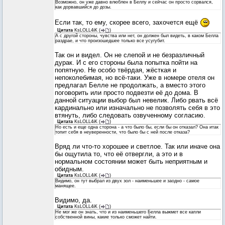
Возможно, он уже давно влюблен в Беллу и сейчас он просто сорвался,
как дорвавшийся до дозы.
Если так, то ему, скорее всего, захочется ещё
Цитата
KsLOLL4iK
(
)
А с другой стороны, чувства или нет, он должен был видеть, в каком Белла
раздрае, и что произошедшее только все усугубит.
Так он и видел. Он не слепой и не безразличный
дурак. И с его стороны была попытка пойти на
попятную. Не особо твёрдая, жёсткая и
непоколебимая, но всё-таки. Уже в номере отеля он
предлагал Белле не продолжать, а вместо этого
поговорить или просто подвезти её до дома. В
данной ситуации выбор был невелик. Либо рвать всё
кардинально или изначально не позволять себя в это
втянуть, либо следовать озвученному согласию.
Цитата
KsLOLL4iK
(
)
Но есть и еще одна сторона - а что было бы, если бы он отказал? Она итак
топит себя в неуверенности, что было бы с ней после отказа?
Вряд ли что-то хорошее и светлое. Так или иначе она
бы ощутила то, что её отвергли, а это и в
нормальном состоянии может быть неприятным и
обидным.
Цитата
KsLOLL4iK
(
)
Видимо, он тут выбрал из двух зол - наименьшее и заодно - самое
манящее.
Видимо, да.
Цитата
KsLOLL4iK
(
)
Не мог же он знать, что и из наименьшего Белла выжмет все капли
собственной вины, какие только сможет найти.