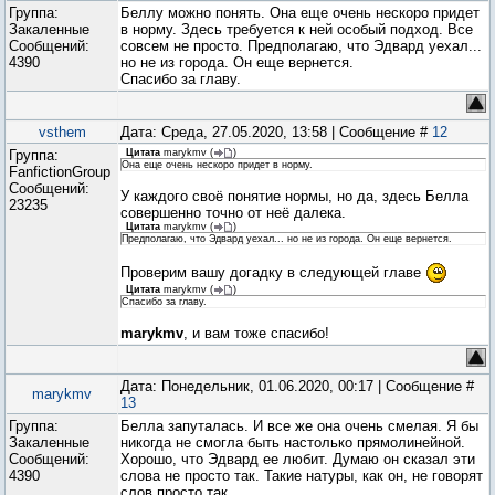
Группа:
Беллу можно понять. Она еще очень нескоро придет
Закаленные
в норму. Здесь требуется к ней особый подход. Все
Сообщений:
совсем не просто. Предполагаю, что Эдвард уехал...
4390
но не из города. Он еще вернется.
Спасибо за главу.
vsthem
Дата: Среда, 27.05.2020, 13:58 | Сообщение #
12
Группа:
Цитата
marykmv
(
)
Она еще очень нескоро придет в норму.
FanfictionGroup
Сообщений:
У каждого своё понятие нормы, но да, здесь Белла
23235
совершенно точно от неё далека.
Цитата
marykmv
(
)
Предполагаю, что Эдвард уехал... но не из города. Он еще вернется.
Проверим вашу догадку в следующей главе
Цитата
marykmv
(
)
Спасибо за главу.
marykmv
, и вам тоже спасибо!
Дата: Понедельник, 01.06.2020, 00:17 | Сообщение #
marykmv
13
Группа:
Белла запуталась. И все же она очень смелая. Я бы
Закаленные
никогда не смогла быть настолько прямолинейной.
Сообщений:
Хорошо, что Эдвард ее любит. Думаю он сказал эти
4390
слова не просто так. Такие натуры, как он, не говорят
слов просто так.