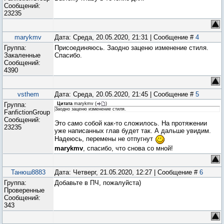
Сообщений:
23235
marykmv
Дата: Среда, 20.05.2020, 21:31 | Сообщение #
4
Группа:
Присоединяюсь. Заодно заценю изменение стиля.
Закаленные
Спасибо.
Сообщений:
4390
vsthem
Дата: Среда, 20.05.2020, 21:45 | Сообщение #
5
Группа:
Цитата
marykmv
(
)
Заодно заценю изменение стиля.
FanfictionGroup
Сообщений:
Это само собой как-то сложилось. На протяжении
23235
уже написанных глав будет так. А дальше увидим.
Надеюсь, перемены не отпугнут
marykmv
, спасибо, что снова со мной!
Танюш8883
Дата: Четверг, 21.05.2020, 12:27 | Сообщение #
6
Группа:
Добавьте в ПЧ, пожалуйста)
Проверенные
Сообщений:
343