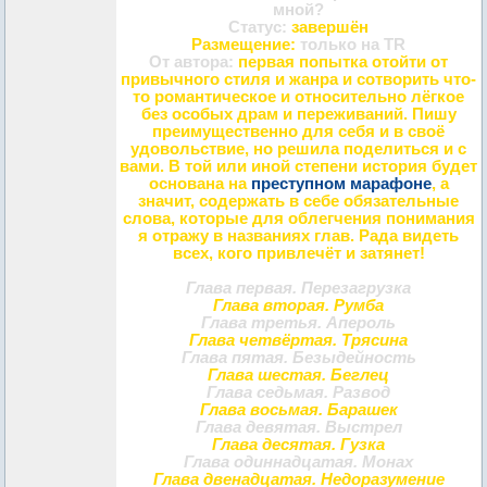
мной?
Статус:
завершён
Размещение:
только на TR
От автора:
первая попытка отойти от
привычного стиля и жанра и сотворить что-
то романтическое и относительно лёгкое
без особых драм и переживаний. Пишу
преимущественно для себя и в своё
удовольствие, но решила поделиться и с
вами. В той или иной степени история будет
основана на
преступном марафоне
, а
значит, содержать в себе обязательные
слова, которые для облегчения понимания
я отражу в названиях глав. Рада видеть
всех, кого привлечёт и затянет!
Глава первая. Перезагрузка
Глава вторая. Румба
Глава третья. Апероль
Глава четвёртая. Трясина
Глава пятая. Безыдейность
Глава шестая. Беглец
Глава седьмая. Развод
Глава восьмая. Барашек
Глава девятая. Выстрел
Глава десятая. Гузка
Глава одиннадцатая. Монах
Глава двенадцатая. Недоразумение