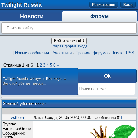
Twilight Russia
Регистрация
Вход
Новости
Форум
Войти через uID
Старая форма входа
[
Новые сообщения
·
Участники
·
Правила форума
·
Поиск
·
RSS
]
Страница
1
из
6
1
2
3
4
5
6
»
»
»
Twilight Russia. Форум
Все люди
Золотой убегает песок...
Золотой убегает песок...
vsthem
Дата: Среда, 20.05.2020, 00:00 | Сообщение #
1
Группа:
FanfictionGroup
Сообщений:
23235