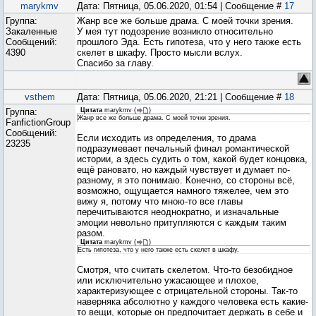
marykmv
Дата: Пятница, 05.06.2020, 01:54 | Сообщение #
17
Группа:
Жанр все же больше драма. С моей точки зрения.
Закаленные
У мея тут подозрение возникло относительно
Сообщений:
прошлого Эда. Есть гипотеза, что у него также есть
4390
скелет в шкафу. Просто мысли вслух.
Спасибо за главу.
vsthem
Дата: Пятница, 05.06.2020, 21:21 | Сообщение #
18
Группа:
Цитата
marykmv
(
)
Жанр все же больше драма. С моей точки зрения.
FanfictionGroup
Сообщений:
Если исходить из определения, то драма
23235
подразумевает печальный финал романтической
истории, а здесь судить о том, какой будет концовка,
ещё рановато, но каждый чувствует и думает по-
разному, я это понимаю. Конечно, со стороны всё,
возможно, ощущается намного тяжелее, чем это
вижу я, потому что мною-то все главы
перечитываются неоднократно, и изначальные
эмоции невольно притупляются с каждым таким
разом.
Цитата
marykmv
(
)
Есть гипотеза, что у него также есть скелет в шкафу.
Смотря, что считать скелетом. Что-то безобидное
или исключительно ужасающее и плохое,
характеризующее с отрицательной стороны. Так-то
наверняка абсолютно у каждого человека есть какие-
то вещи, которые он предпочитает держать в себе и