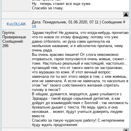
Ну.. теперь станет все еще хуже.
Спасибо за главу.
Дата: Понедельник, 01.06.2020, 07:11 | Сообщение #
KsLOLL4iK
14
Группа:
Здравствуйте! Не думала, что когда-нибудь прочитаю
Проверенные
что-то новое по этому фандому, потому что уже
Сообщений:
давно отболело, но рука сама щелкнула на
286
необычное название, и я абсолютно пропала, чему
очень рада.
Вы очень красиво пишите! От слога невозможно
оторваться, герои получаются очень живые, сюжет -
тоже. Настолько реальный и настоящий, настолько...
пугающий тем, что от такого никто не застрахован,
что мурашки по коже. И этот вечный вопрос:
замечала ли ты вот этого зверя в том, с кем живешь,
или не замечала. А если не замечала, то насколько в
этом "не" твоего собственного желания спрятать
голову в песок?
В общем, думается, морщится, даже улыбается с
Эдварда - такой вроде серьезный детектив, а как
дойдет до взаимодействия с Беллой - так неловкость
буквально дышит с текста. Но ведь здесь и она
неловкая... может, будут учиться доверять людям
вместе.
Спасибо за такую чудесную работу! С нетерпением
буду ждать продолжения.