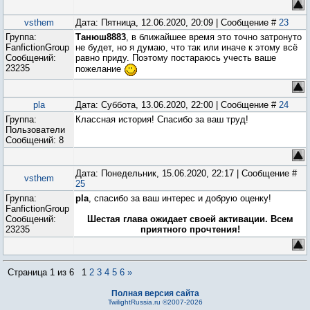
vsthem
Дата: Пятница, 12.06.2020, 20:09 | Сообщение #
23
Группа:
Танюш8883
, в ближайшее время это точно затронуто
FanfictionGroup
не будет, но я думаю, что так или иначе к этому всё
Сообщений:
равно приду. Поэтому постараюсь учесть ваше
23235
пожелание
pla
Дата: Суббота, 13.06.2020, 22:00 | Сообщение #
24
Группа:
Классная история! Спасибо за ваш труд!
Пользователи
Сообщений:
8
Дата: Понедельник, 15.06.2020, 22:17 | Сообщение #
vsthem
25
Группа:
pla
, спасибо за ваш интерес и добрую оценку!
FanfictionGroup
Сообщений:
Шестая глава ожидает своей активации. Всем
23235
приятного прочтения!
Страница
1
из
6
1
2
3
4
5
6
»
Полная версия сайта
TwilightRussia.ru ©2007-2026