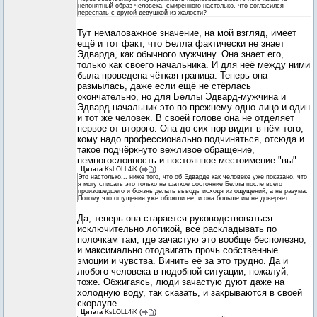
непонятный образ человека, смиренного настолько, что согласился
переспать с другой девушкой из жалости?
Тут немаловажное значение, на мой взгляд, имеет
ещё и тот факт, что Белла фактически не знает
Эдварда, как обычного мужчину. Она знает его,
только как своего начальника. И для неё между ними
была проведена чёткая граница. Теперь она
размылась, даже если ещё не стёрлась
окончательно, но для Беллы Эдвард-мужчина и
Эдвард-начальник это по-прежнему одно лицо и один
и тот же человек. В своей голове она не отделяет
первое от второго. Она до сих пор видит в нём того,
кому надо профессионально подчиняться, отсюда и
такое подчёркнуто вежливое обращение,
немногословность и постоянное местоимение "вы".
Цитата
KsLOLL4iK
(
)
Это настолько... ниже того, что об Эдварде как человеке уже показано, что
я могу списать это только на шаткое состояние Беллы после всего
произошедшего и боязнь делать выводы исходя из ощущений, а не разума.
Потому что ощущения уже обожгли ее, и она больше им не доверяет.
Да, теперь она старается руководствоваться
исключительно логикой, всё раскладывать по
полочкам там, где зачастую это вообще бесполезно,
и максимально отодвигать прочь собственные
эмоции и чувства. Винить её за это трудно. Да и
любого человека в подобной ситуации, пожалуй,
тоже. Обжигаясь, люди зачастую дуют даже на
холодную воду, так сказать, и закрываются в своей
скорлупе.
Цитата
KsLOLL4iK
(
)