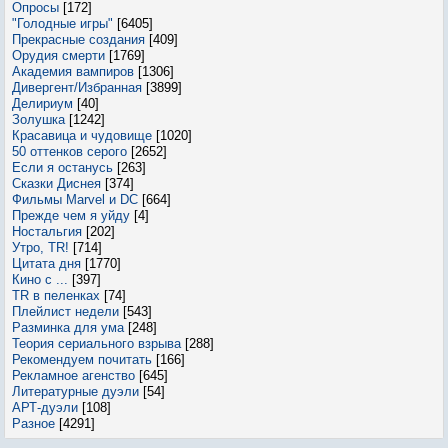
Опросы
[172]
"Голодные игры"
[6405]
Прекрасные создания
[409]
Орудия смерти
[1769]
Академия вампиров
[1306]
Дивергент/Избранная
[3899]
Делириум
[40]
Золушка
[1242]
Красавица и чудовище
[1020]
50 оттенков серого
[2652]
Если я останусь
[263]
Сказки Диснея
[374]
Фильмы Marvel и DC
[664]
Прежде чем я уйду
[4]
Ностальгия
[202]
Утро, TR!
[714]
Цитата дня
[1770]
Кино с ...
[397]
TR в пеленках
[74]
Плейлист недели
[543]
Разминка для ума
[248]
Теория сериального взрыва
[288]
Рекомендуем почитать
[166]
Рекламное агенство
[645]
Литературные дуэли
[54]
АРТ-дуэли
[108]
Разное
[4291]