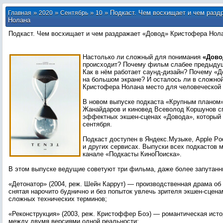
»
»
»
» Подкаст. Чем восхищает и чем разд
Главная
2020
Сентябрь
10
Нолана
Подкаст. Чем восхищает и чем раздражает «Довод» Кристофера Нол
Настолько ли сложный для понимания
«Дово
происходит? Почему фильм слабее предыду
Как в нём работает саунд-дизайн? Почему «Д
на большом экране? И осталось ли в сложной
Кристофера Нолана место для человеческой 
В новом выпуске подкаста «Крупным планом»
Жанайдаров и киновед Всеволод Коршунов сп
эффектных экшен-сценах «Довода», который 
сентября.
Подкаст доступен в Яндекс.Музыке, Apple Pod
и других сервисах. Выпуски всех подкастов 
канале «Подкасты КиноПоиска».
В этом выпуске ведущие советуют три фильма, даже более запутанн
«Детонатор» (2004, реж. Шейн Каррут) — производственная драма об
снятая нарочито буднично и без попыток увлечь зрителя экшен-сцен
сложных технических терминов;
«Реконструкция» (2003, реж. Кристоффер Боэ) — романтическая истор
между двумя версиями одной реальности;