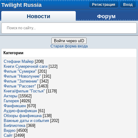
Twilight Russia
Регистрация
Вход
Новости
Форум
Войти через uID
Старая форма входа
Категории
Стефани Майер
[208]
Книги Сумеречной саги
[122]
Фильм "Сумерки"
[201]
Фильм "Новолуние"
[191]
Фильм "Затмение"
[342]
Фильм "Рассвет"
[1463]
Книга/фильм "Гостья"
[1178]
Актеры
[15562]
Галерея
[4926]
Фанфикшен
[670]
Аудио-фанфикшн
[61]
Обзоры фанфикшна
[138]
Важные даты и события
[202]
Библиотека
[369]
Видео
[4500]
Сайт
[2499]