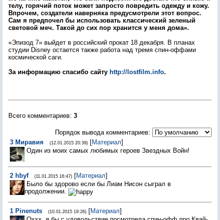
телу, горячий поток может запросто повредить одежду и кожу.
Впрочем, создатели наверняка предусмотрели этот вопрос.
Сам я предпочел бы использовать классический зеленый
световой меч. Такой до сих пор хранится у меня дома».
«Эпизод 7» выйдет в российский прокат 18 декабря. В планах
студии Disney остается также работа над тремя спин-оффами
космической саги.
За информацию спасибо сайту
http://lostfilm.info
.
Всего комментариев
:
3
Порядок вывода комментариев:
3
Миравия
[
Материал
]
(12.01.2015 20:39)
Один из моих самых любимых героев Звездных Войн!
2
hbyf
[
Материал
]
(11.01.2015 16:47)
Было бы здорово если бы Лиам Нисон сыграл в
продолжении.
1
Pinenuts
[
Материал
]
(10.01.2015 19:26)
Оххх, я бы с удовольствие посмотрела спин-офф про Квай-