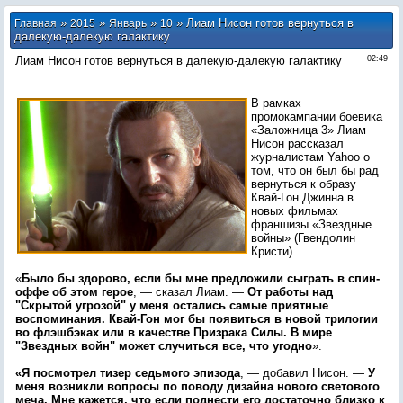
»
»
»
» Лиам Нисон готов вернуться в
Главная
2015
Январь
10
далекую-далекую галактику
Лиам Нисон готов вернуться в далекую-далекую галактику
02:49
В рамках
промокампании боевика
«Заложница 3» Лиам
Нисон рассказал
журналистам Yahoo о
том, что он был бы рад
вернуться к образу
Квай-Гон Джинна в
новых фильмах
франшизы «Звездные
войны» (Гвендолин
Кристи).
«
Было бы здорово, если бы мне предложили сыграть в спин-
оффе об этом герое
, — сказал Лиам. —
От работы над
"Скрытой угрозой" у меня остались самые приятные
воспоминания. Квай-Гон мог бы появиться в новой трилогии
во флэшбэках или в качестве Призрака Силы. В мире
"Звездных войн" может случиться все, что угодно
».
«Я посмотрел тизер седьмого эпизода
, — добавил Нисон. —
У
меня возникли вопросы по поводу дизайна нового светового
меча. Мне кажется, что если поднести его достаточно близко к