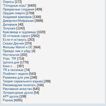
Опросы
[172]
"Голодные игры"
[6405]
Прекрасные создания
[409]
Орудия смерти
[1769]
Академия вампиров
[1306]
Дивергент/Избранная
[3899]
Делириум
[40]
Золушка
[1242]
Красавица и чудовище
[1020]
50 оттенков серого
[2652]
Если я останусь
[263]
Сказки Диснея
[374]
Фильмы Marvel и DC
[664]
Прежде чем я уйду
[4]
Ностальгия
[202]
Утро, TR!
[714]
Цитата дня
[1770]
Кино с ...
[397]
TR в пеленках
[74]
Плейлист недели
[543]
Разминка для ума
[248]
Теория сериального взрыва
[288]
Рекомендуем почитать
[166]
Рекламное агенство
[645]
Литературные дуэли
[54]
АРТ-дуэли
[108]
Разное
[4291]