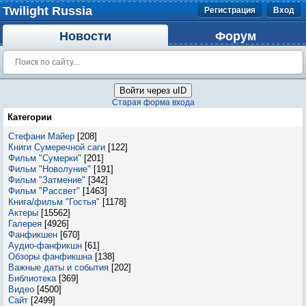
Twilight Russia
Регистрация
Вход
Новости
Форум
Войти через uID
Старая форма входа
Категории
Стефани Майер
[208]
Книги Сумеречной саги
[122]
Фильм "Сумерки"
[201]
Фильм "Новолуние"
[191]
Фильм "Затмение"
[342]
Фильм "Рассвет"
[1463]
Книга/фильм "Гостья"
[1178]
Актеры
[15562]
Галерея
[4926]
Фанфикшен
[670]
Аудио-фанфикшн
[61]
Обзоры фанфикшна
[138]
Важные даты и события
[202]
Библиотека
[369]
Видео
[4500]
Сайт
[2499]