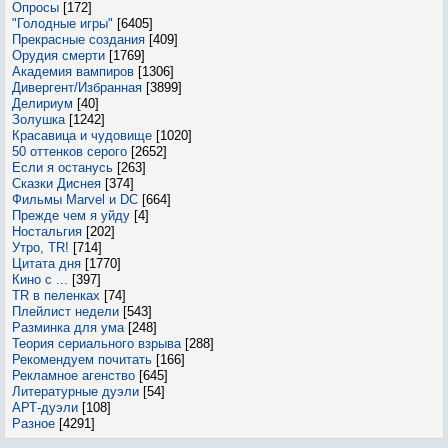
Опросы
[172]
"Голодные игры"
[6405]
Прекрасные создания
[409]
Орудия смерти
[1769]
Академия вампиров
[1306]
Дивергент/Избранная
[3899]
Делириум
[40]
Золушка
[1242]
Красавица и чудовище
[1020]
50 оттенков серого
[2652]
Если я останусь
[263]
Сказки Диснея
[374]
Фильмы Marvel и DC
[664]
Прежде чем я уйду
[4]
Ностальгия
[202]
Утро, TR!
[714]
Цитата дня
[1770]
Кино с ...
[397]
TR в пеленках
[74]
Плейлист недели
[543]
Разминка для ума
[248]
Теория сериального взрыва
[288]
Рекомендуем почитать
[166]
Рекламное агенство
[645]
Литературные дуэли
[54]
АРТ-дуэли
[108]
Разное
[4291]