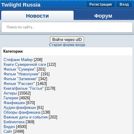
Twilight Russia
Регистрация
Вход
Новости
Форум
Войти через uID
Старая форма входа
Категории
Стефани Майер
[208]
Книги Сумеречной саги
[122]
Фильм "Сумерки"
[201]
Фильм "Новолуние"
[191]
Фильм "Затмение"
[342]
Фильм "Рассвет"
[1463]
Книга/фильм "Гостья"
[1178]
Актеры
[15562]
Галерея
[4926]
Фанфикшен
[670]
Аудио-фанфикшн
[61]
Обзоры фанфикшна
[138]
Важные даты и события
[202]
Библиотека
[369]
Видео
[4500]
Сайт
[2499]