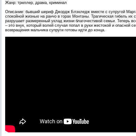
Жанр: триллер, драма, криминал
Описание: бывший шериф Джордж Блэкледж вместе с супругой Марг
спокойной жизнью на ранчо в горах Монтаны. Трагическая гибель их 
разрушает размеренный уклад жизни благочестивой семьи. Теперь все
– это внук, который волей случая попал в руки жестокой и опасной с
возвращения мальчика супруги готовы идти до конца.