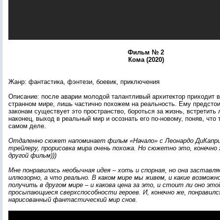
Фильм № 2
Кома (2020)
Жанр: фантастика, фэнтези, боевик, приключения
Описание: после аварии молодой талантливый архитектор приходит в
странном мире, лишь частично похожем на реальность. Ему предстои
законам существует это пространство, бороться за жизнь, встретить 
наконец, выход в реальный мир и осознать его по-новому, поняв, что
самом деле.
Отдаленно сюжет напоминает фильм «Начало» с Леонардо ДиКаприо
трейлеру, прорисовка мира очень похожа. Но сюжетно это, конечно
другой фильм)))
Мне понравилась необычная идея – хоть и спорная, но она заставл
иллюзорно, а что реально. В каком мире мы живем, и какие возмож
получить в другом мире – и какова цена за это, и стоит ли оно эт
просыпающиеся сверхспособности героев. И, конечно же, понравилс
нарисованный фантастический мир снов.