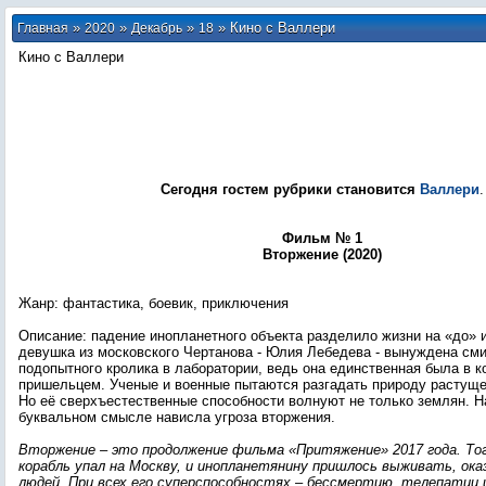
»
»
»
» Кино с Валлери
Главная
2020
Декабрь
18
Кино с Валлери
Сегодня гостем рубрики становится
Валлери
.
Фильм № 1
Вторжение (2020)
Жанр: фантастика, боевик, приключения
Описание: падение инопланетного объекта разделило жизни на «до» 
девушка из московского Чертанова - Юлия Лебедева - вынуждена см
подопытного кролика в лаборатории, ведь она единственная была в к
пришельцем. Ученые и военные пытаются разгадать природу растуще
Но её сверхъестественные способности волнуют не только землян. Н
буквальном смысле нависла угроза вторжения.
Вторжение – это продолжение фильма «Притяжение» 2017 года. То
корабль упал на Москву, и инопланетянину пришлось выживать, ока
людей. При всех его суперспособностях – бессмертию, телепатии и