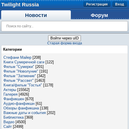
Twilight Russia
Регистрация
Вход
Новости
Форум
Войти через uID
Старая форма входа
Категории
Стефани Майер
[208]
Книги Сумеречной саги
[122]
Фильм "Сумерки"
[201]
Фильм "Новолуние"
[191]
Фильм "Затмение"
[342]
Фильм "Рассвет"
[1463]
Книга/фильм "Гостья"
[1178]
Актеры
[15562]
Галерея
[4926]
Фанфикшен
[670]
Аудио-фанфикшн
[61]
Обзоры фанфикшна
[138]
Важные даты и события
[202]
Библиотека
[369]
Видео
[4500]
Сайт
[2499]