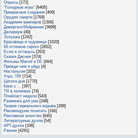
Опросы
[172]
"Голодные игры"
[6405]
Прекрасные создания
[409]
Орудия смерти
[1769]
Академия вампиров
[1306]
Дивергент/Избранная
[3899]
Делириум
[40]
Золушка
[1242]
Красавица и чудовище
[1020]
50 оттенков серого
[2652]
Если я останусь
[263]
Сказки Диснея
[374]
Фильмы Marvel и DC
[664]
Прежде чем я уйду
[4]
Ностальгия
[202]
Утро, TR!
[714]
Цитата дня
[1770]
Кино с ...
[397]
TR в пеленках
[74]
Плейлист недели
[543]
Разминка для ума
[248]
Теория сериального взрыва
[288]
Рекомендуем почитать
[166]
Рекламное агенство
[645]
Литературные дуэли
[54]
АРТ-дуэли
[108]
Разное
[4291]