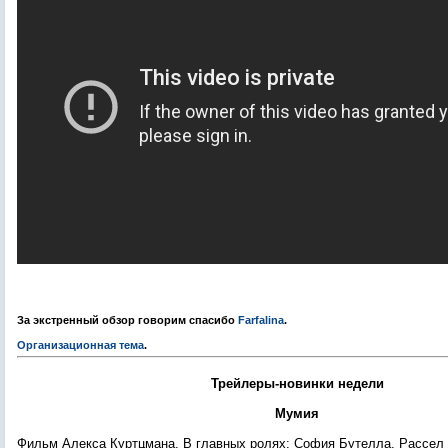
За экстренный обзор говорим спасибо
Farfalina
.
Организационная тема
.
Трейлеры-новинки недели
Мумия
Фильм Алекса Куртцмана
. В главных ролях:
София Бутелла, Рассел 