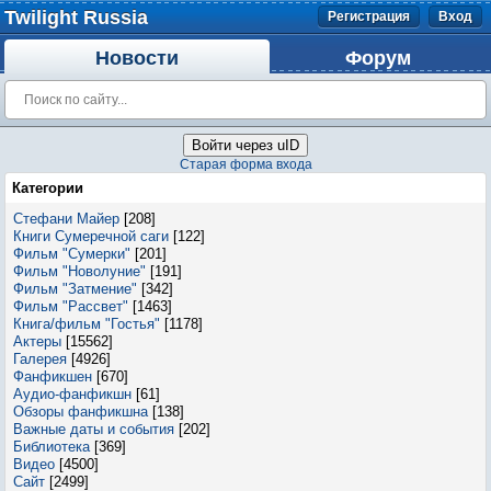
Twilight Russia
Регистрация
Вход
Новости
Форум
Войти через uID
Старая форма входа
Категории
Стефани Майер
[208]
Книги Сумеречной саги
[122]
Фильм "Сумерки"
[201]
Фильм "Новолуние"
[191]
Фильм "Затмение"
[342]
Фильм "Рассвет"
[1463]
Книга/фильм "Гостья"
[1178]
Актеры
[15562]
Галерея
[4926]
Фанфикшен
[670]
Аудио-фанфикшн
[61]
Обзоры фанфикшна
[138]
Важные даты и события
[202]
Библиотека
[369]
Видео
[4500]
Сайт
[2499]