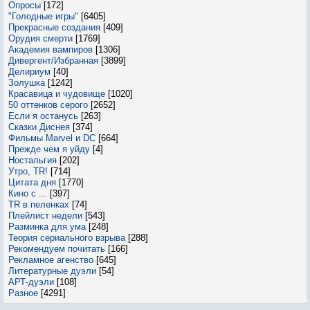
Опросы
[172]
"Голодные игры"
[6405]
Прекрасные создания
[409]
Орудия смерти
[1769]
Академия вампиров
[1306]
Дивергент/Избранная
[3899]
Делириум
[40]
Золушка
[1242]
Красавица и чудовище
[1020]
50 оттенков серого
[2652]
Если я останусь
[263]
Сказки Диснея
[374]
Фильмы Marvel и DC
[664]
Прежде чем я уйду
[4]
Ностальгия
[202]
Утро, TR!
[714]
Цитата дня
[1770]
Кино с ...
[397]
TR в пеленках
[74]
Плейлист недели
[543]
Разминка для ума
[248]
Теория сериального взрыва
[288]
Рекомендуем почитать
[166]
Рекламное агенство
[645]
Литературные дуэли
[54]
АРТ-дуэли
[108]
Разное
[4291]