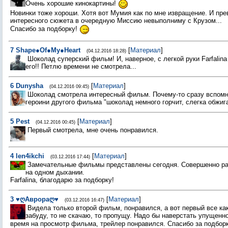
Очень хорошие кинокартины!
Новинки тоже хороши. Хотя вот Мумия как по мне извращение. И пр
интересного сюжета в очередную Миссию невыполниму с Крузом...
Спасибо за подборку!
7
Shape●Of●My●Heart
[
Материал
]
(04.12.2016 18:28)
Шоколад суперский фильм! И, наверное, с легкой руки Farfalin
его!! Петлю времени не смотрела...
6
Dunysha
[
Материал
]
(04.12.2016 09:45)
Шоколад смотрела интересный фильм. Почему-то сразу вспом
героини другого фильма "шоколад немного горчит, слегка обжиг
5
Pest
[
Материал
]
(04.12.2016 00:45)
Первый смотрела, мне очень понравился.
4
len4ikchi
[
Материал
]
(03.12.2016 17:44)
Замечательные фильмы представлены сегодня. Совершенно ра
на одном дыхании.
Farfalina, благодарю за подборку!
3
♥ღАврораღ♥
[
Материал
]
(03.12.2016 16:47)
Видела только второй фильм, понравился, а вот первый все как
забуду, то не скачаю, то пропущу. Надо бы наверстать упущенн
время на просмотр фильма, трейлер понравился. Спасибо за подбор