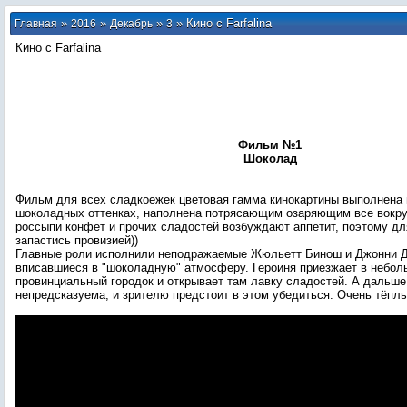
»
»
»
» Кино с Farfalina
Главная
2016
Декабрь
3
Кино с Farfalina
Фильм №1
Шоколад
Фильм для всех сладкоежек цветовая гамма кинокартины выполнена 
шоколадных оттенках, наполнена потрясающим озаряющим все вокру
россыпи конфет и прочих сладостей возбуждают аппетит, поэтому д
запастись провизией))
Главные роли исполнили неподражаемые Жюльетт Бинош и Джонни Д
вписавшиеся в "шоколадную" атмосферу. Героиня приезжает в небол
провинциальный городок и открывает там лавку сладостей. А дальше
непредсказуема, и зрителю предстоит в этом убедиться. Очень тёпл