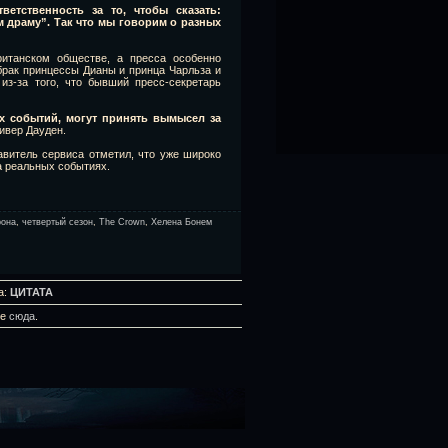
ветственность
за то, чтобы сказать:
 драму”. Так что мы говорим о разных
итанском обществе, а пресса особенно
брак принцессы Дианы и принца Чарльза и
из-за того, что бывший пресс-секретарь
их событий, могут принять вымысел за
ивер Дауден.
авитель сервиса отметил, что уже широко
а реальных событиях.
рона
,
четвертый сезон
,
The Crown
,
Хелена Бонем
а:
ЦИТАТА
те
сюда
.