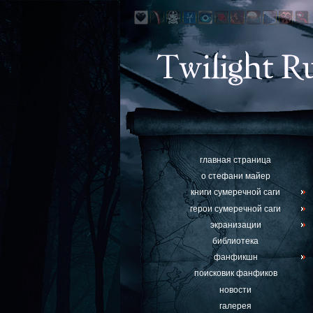
главная страница
о стефани майер
книги сумеречной саги
герои сумеречной саги
экранизации
библиотека
фанфикшн
поисковик фанфиков
новости
галерея