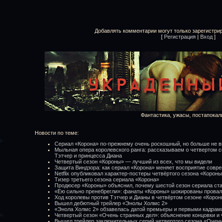
Добавлять комментарии могут только зарегистри
[
Регистрация
|
Вход
]
Фантастика, ужасы, постапокал
Новости по теме:
Сериал «Корона» по-прежнему очень роскошный, но больше не в
Мыльная опера королевского ранга: рассказываем о четвертом с
Тэтчер и принцесса Диана
Четвертый сезон «Короны» — лучший из всех, что мы видели
Защита Виндзора: как сериал «Корона» меняет восприятие совр
Netflix опубликовал характер-постеры четвёртого сезона «Корон
Тизер третьего сезона сериала «Корона»
Продюсер «Короны» объяснил, почему шестой сезон сериала ст
«Ею сильно пренебрегли»: фанаты «Короны» шокированы прова
Ход королевы против Тэтчер и Дианы в четвёртом сезоне «Коро
Вышел дебютный трейлер «Энолы Холмс 2»
«Энола Холмс 2» обзавелась датой премьеры и первыми кадрам
Четвертый сезон «Очень странных дел»: объяснение концовки и 
Вышел трейлер заключительных серий четвертого сезона «Очен