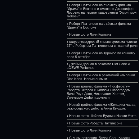
Роберт Паттинсон на съёмках фильма
"Драма" в Бостоне и вместе с Дженнифер
Лоуренс на первом кадре ленты "Умри, моя
любовь"
Роберт Паттинсон на съёмках фильма
"Драма" в Бостоне
Новые фото Лили Коллинз
Кадр и закадровый снимок фильма "Микки
17" с Робертом Паттинсоном в главной роли
Роберт Паттинсон на турнире по конному
поло 5 октября
Джейми Дорнан в рекламе Diet Coke и
LOEWE Perfumes
Роберт Паттинсон в рекламной кампании
Dior Icons. Новые снимки
Новый трейлер фильма «Носферату»
Роберта Эггерса с Биллом Скарсгардом,
Лили-Роуз Депп, Николасом Холтом,
Уиллемом Дефо и другими
Новый трейлер фильма «Женщина часа»,
режиссёрского дебюта Анны Кендрик
Новые фото Шейлин Вудли и Наоми Уоттс
Новые фото Роберта Паттинсона
Новые фото Лили Коллинз
С днем рождения, Белла Свон-Каллен!