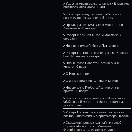
Ушла из жизни создательница «Дневников
вампира» Лиза Джейн Смит
«Вампиры живут вечно» - юбилейное
переиздание «Сумеречной саги»
Премьера фильма "Люби меня" в Лос-
Анджелесе 28 января
Роберт с семьёй в Лос-Анджелесе 3
февраля
Новые снимки Роберта Паттинсона
Роберт Паттинсон на вечере The National
board of review 7 января
Новые фото Роберта Паттинсона и
Кристен Стюарт
С Новым годом!
С днем рождения, Стефани Майер!
Новые фото Роберта Паттинсона и
Кристен Стюарт
Компьютерный гений Рами Малек карает
убийц своей жены в трейлере триллера
«Любитель»
Роберт Паттинсон пополнил актёрский
состав нового фильма Кристофера Нолана
Скука или проницательный триллер?
Сериал «Агентство» с Майклом
Фассбендером разделил критиков