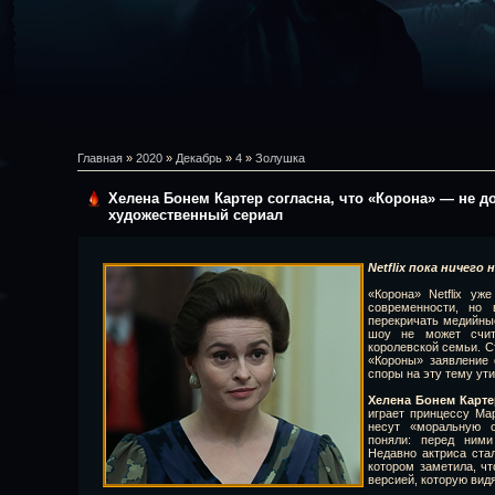
Главная
»
2020
»
Декабрь
»
4
»
Золушка
Хелена Бонем Картер согласна, что «Корона» — не д
художественный сериал
Netflix пока ничего
«Корона» Netflix у
современности, но 
перекричать медийны
шоу не может счит
королевской семьи. С
«Короны» заявление о
споры на эту тему ути
Хелена Бонем Карте
играет принцессу Ма
несут «моральную о
поняли: перед ними
Недавно актриса ста
котором заметила, ч
версией, которую вид