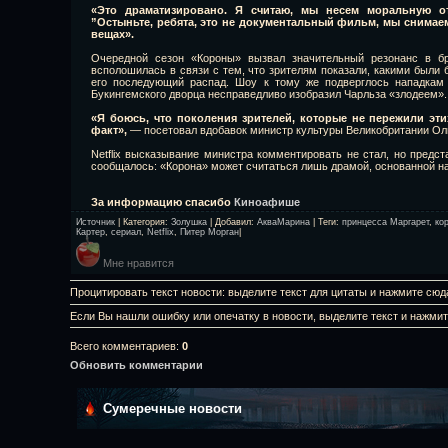
«Это драматизировано. Я считаю, мы несем моральную от
”Остыньте, ребята, это не документальный фильм, мы снимаем
вещах».
Очередной сезон «Короны» вызвал значительный резонанс в бр
всполошилась в связи с тем, что зрителям показали, какими были 
его последующий распад. Шоу к тому же подверглось нападкам 
Букингемского дворца несправедливо изобразил Чарльза «злодеем».
«Я боюсь, что поколения зрителей, которые не пережили эт
факт»,
— посетовал вдобавок министр культуры Великобритании Ол
Netflix высказывание министра комментировать не стал, но предст
сообщалось: «Корона» может считаться лишь драмой, основанной н
За информацию спасибо
Киноафише
Источник
|
Категория
:
Золушка
|
Добавил
:
АкваМарина
|
Теги
:
принцесса Маргарет
,
ко
Картер
,
сериал
,
Netflix
,
Питер Морган
|
Мне нравится
Процитировать текст новости: выделите текст для цитаты и нажмите сюд
Если Вы нашли ошибку или опечатку в новости, выделите текст и нажми
Всего комментариев
:
0
Обновить комментарии
Сумеречные новости