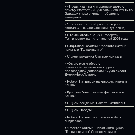
«Гляди, над чем я угорала когда-то»:
почему смотреть «Сумерки» и фанатеть по
Эдварду снова в моде — объясняет
кинокритик
Что посмотреть: «Братство черного
кинжала» - экранизация книг Дж.Р.Уорд
Съемки «Бэтмена-2» с Робертом
Паттинсоном начнутся весной 2026 года
Стартовали съемки "Рассвета жатвы" -
приквела "Голодных игр"
С днем рождения Сумеречной саги
«Умри, моя любовь»:
псевдопсихологический хоррор о
послеродовой депрессии. С ума сходит
Дженнифер Лоуренс
Роберт Паттинсон на кинофестивале в
Каннах
Кристен Стюарт на кинофестивале в
Каннах
С Днем рождения, Роберт Паттинсон!
С Днем Победы!
Роберт Паттинсон с семьёй в Лос-
Анджелесе
"Рассвет жатвы" - новая книга цикла
"Голодные игры" Сьюзен Коллинз