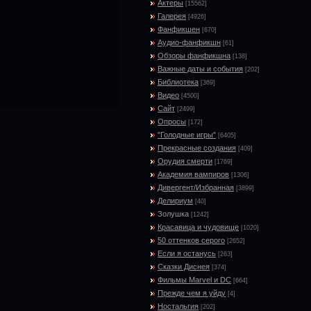
Актеры
[15562]
Галерея
[4926]
Фанфикшен
[670]
Аудио-фанфикшн
[61]
Обзоры фанфикшна
[138]
Важные даты и события
[202]
Библиотека
[369]
Видео
[4500]
Сайт
[2499]
Опросы
[172]
"Голодные игры"
[6405]
Прекрасные создания
[409]
Орудия смерти
[1769]
Академия вампиров
[1306]
Дивергент/Избранная
[3899]
Делириум
[40]
Золушка
[1242]
Красавица и чудовище
[1020]
50 оттенков серого
[2652]
Если я останусь
[263]
Сказки Диснея
[374]
Фильмы Marvel и DC
[664]
Прежде чем я уйду
[4]
Ностальгия
[202]