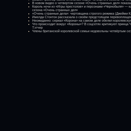
В новом видео о четвертом сезоне «Очень странных дел» показ
Король ночи из «Игры престолов» и персонажи «Чернобыля» — ка
сезона «Очень странных дел»
«Очень странные дела»: чертовщина строгого режима (Джейми К
Имелда Стонтон рассказала о своём предстоящем перевоплощен
Неожиданно: сериал «Корона» на самом деле обелил королевску
Что происходит вокруг «Короны»? В соцсетях критикуют принца 
Тэтчер
Члены британской королевской семьи недовольны четвёртым се