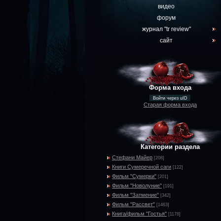
видео
форум
журнал "tr review"
сайт
Форма входа
Войти через uID
Старая форма входа
Категории раздела
Стефани Майер
[208]
Книги Сумеречной саги
[122]
Фильм "Сумерки"
[201]
Фильм "Новолуние"
[191]
Фильм "Затмение"
[342]
Фильм "Рассвет"
[1463]
Книга/фильм "Гостья"
[1178]