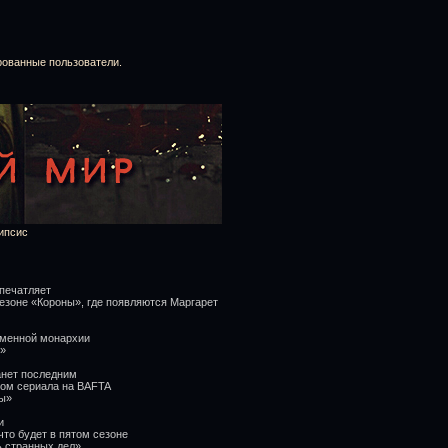
рованные пользователи.
ипсис
печатляет
езоне «Короны», где появляются Маргарет
еменной монархии
ы»
анет последним
лом сериала на BAFTA
ны»
и
что будет в пятом сезоне
ь странных дел»