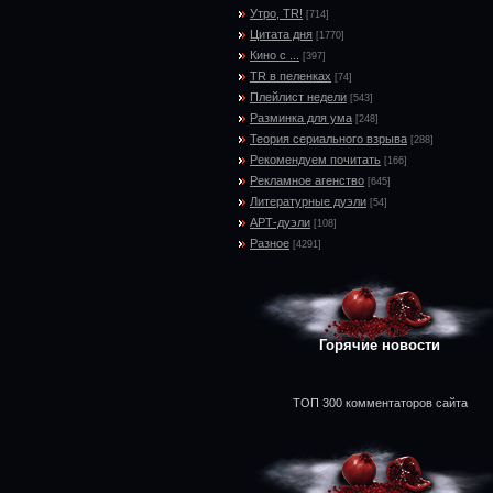
Утро, TR!
[714]
Цитата дня
[1770]
Кино с ...
[397]
TR в пеленках
[74]
Плейлист недели
[543]
Разминка для ума
[248]
Теория сериального взрыва
[288]
Рекомендуем почитать
[166]
Рекламное агенство
[645]
Литературные дуэли
[54]
АРТ-дуэли
[108]
Разное
[4291]
Горячие новости
ТОП 300 комментаторов сайта