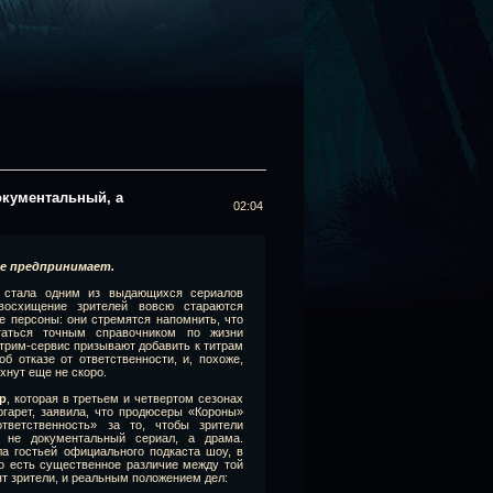
окументальный, а
02:04
 не предпринимает.
же стала одним из выдающихся сериалов
восхищение зрителей вовсю стараются
е персоны: они стремятся напомнить, что
аться точным справочником по жизни
трим-сервис призывают добавить к титрам
б отказе от ответственности, и, похоже,
хнут еще не скоро.
р
, которая в третьем и четвертом сезонах
ргарет, заявила, что продюсеры «Короны»
тветственность» за то, чтобы зрители
 не документальный сериал, а драма.
ла гостьей официального подкаста шоу, в
то есть существенное различие между той
ят зрители, и реальным положением дел: