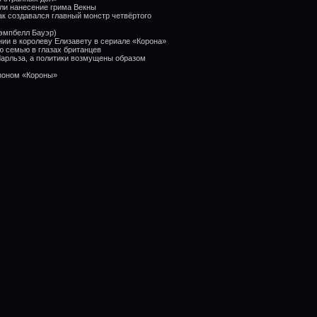
али нанесение грима Векны
к создавался главный монстр четвёртого
эмпбелл Бауэр)
ии в королеву Елизавету в сериале «Корона»
ю семью в глазах британцев
Чарльза, а политики возмущены образом
зоном «Короны»