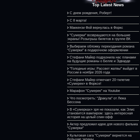
Top Latest News
С днем рождения, Роберт!
С 8 марта!
Маккензи Фой вернулась в Форкс
"Сумерки" возвращаются на большие
экраны! Розыгрыш билетов в группе ВК
Выбираем обложку переиздания романа
"Сумерки" в подарочном оформлении
Стефани Майер подразнила нас планами
на будущие романы о Белле и Эдварде
"Голодные игры: Рассвет жатвы" выйдет в
России в ноябре 2026 года
Стефани Майер отмечает 20-тилетие
«Сумерек» в Форксе!
Марафон "Сумерек" на Youtube
Что посмотреть: "Дракула" от Люка
Бессона
В «Сумерках» зря не показали, как Элис
становится вампиром: здесь интересная
история на целый спин-офф
Актер предложил идею для нового фильма
"Сумерки"
Культовая сага "Сумерки" вернется на
большие экраны