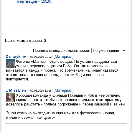
мертвецов»
(2019)
.
Всего комментариев
:
2
Порядок вывода комментариев:
2
marykmv
[
Материал
]
(03.08.2019 21:02)
Фото из «Маяка» потрясающие. Не устаю нарадоваться
умению перевоплащаться Роба. Он так гармонично
вливается в каждый проект, что временами начинает казаться,
что вот она его главная роль, а потом бац и все снова
повторяется.
1
MissElen
[
Материал
]
(02.08.2019 12:18)
Хорошая команда у фильма Принцип и Роб в неё отлично
вписался, хотя так бывает во всех фильмах в которых ему
довелось работать - полное погружение и перед камерой и за ней.
Эшли отлично выглядит на снимках для фотосессии - юная,
милая и свежая, как цветок.