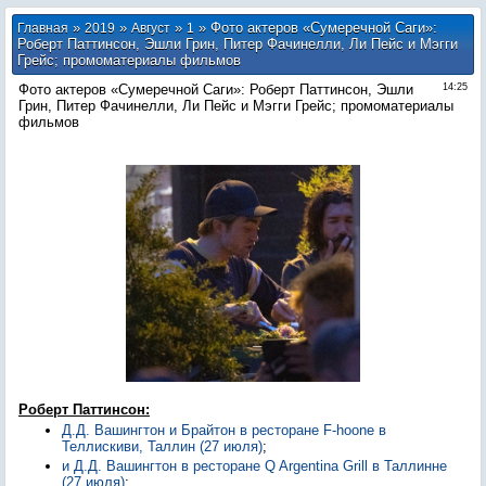
»
»
»
» Фото актеров «Сумеречной Саги»:
Главная
2019
Август
1
Роберт Паттинсон, Эшли Грин, Питер Фачинелли, Ли Пейс и Мэгги
Грейс; промоматериалы фильмов
Фото актеров «Сумеречной Саги»: Роберт Паттинсон, Эшли
14:25
Грин, Питер Фачинелли, Ли Пейс и Мэгги Грейс; промоматериалы
фильмов
Роберт Паттинсон:
Д.Д. Вашингтон и Брайтон в ресторане F-hoone в
Теллискиви, Таллин (27 июля)
;
и Д.Д. Вашингтон в ресторане Q Argentina Grill в Таллинне
(27 июля)
;