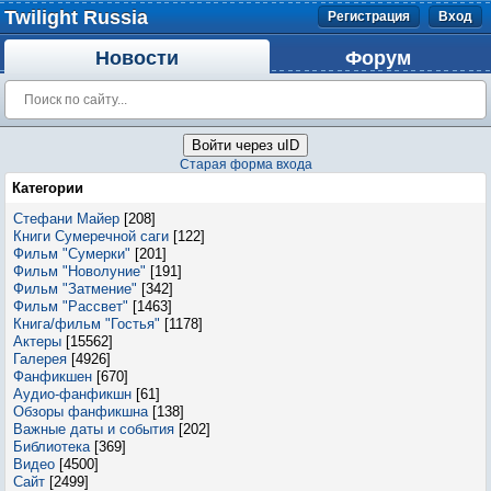
Twilight Russia
Регистрация
Вход
Новости
Форум
Войти через uID
Старая форма входа
Категории
Стефани Майер
[208]
Книги Сумеречной саги
[122]
Фильм "Сумерки"
[201]
Фильм "Новолуние"
[191]
Фильм "Затмение"
[342]
Фильм "Рассвет"
[1463]
Книга/фильм "Гостья"
[1178]
Актеры
[15562]
Галерея
[4926]
Фанфикшен
[670]
Аудио-фанфикшн
[61]
Обзоры фанфикшна
[138]
Важные даты и события
[202]
Библиотека
[369]
Видео
[4500]
Сайт
[2499]