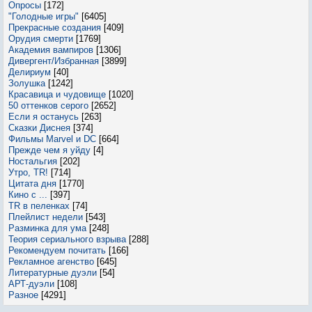
Опросы
[172]
"Голодные игры"
[6405]
Прекрасные создания
[409]
Орудия смерти
[1769]
Академия вампиров
[1306]
Дивергент/Избранная
[3899]
Делириум
[40]
Золушка
[1242]
Красавица и чудовище
[1020]
50 оттенков серого
[2652]
Если я останусь
[263]
Сказки Диснея
[374]
Фильмы Marvel и DC
[664]
Прежде чем я уйду
[4]
Ностальгия
[202]
Утро, TR!
[714]
Цитата дня
[1770]
Кино с ...
[397]
TR в пеленках
[74]
Плейлист недели
[543]
Разминка для ума
[248]
Теория сериального взрыва
[288]
Рекомендуем почитать
[166]
Рекламное агенство
[645]
Литературные дуэли
[54]
АРТ-дуэли
[108]
Разное
[4291]