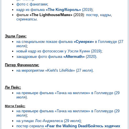
фото с фанатами
;
кадр из фильма
«The King/Король»
(2019)
;
фильм
«The Lighthouse/Маяк»
(2019):
постер
,
кадры
,
скринкапсы
.
Эшли Грин:
на специальном показе фильма
«Сумерки»
в Голливуде (27
июля)
;
новый кадр из фотосессии у Уэсли Куинн (2019)
;
закадровые фото фильма
«Aftermath»
(2020)
.
Питер Фачинелли:
на мероприятии «Kiehl's LifeRide» (27 июля)
.
Ли Пейс:
на премьере фильма «Тачка на миллион» в Голливуде (29
июля)
.
Мэгги Грейс:
на премьере фильма «Тачка на миллион» в Голливуде (29
июля)
;
на улицах Лос-Анджелеса (29 июля)
;
постер сериала
«Fear the Walking Dead/Бойтесь ходячих