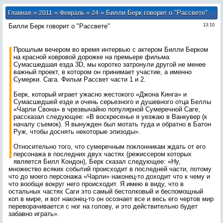
»
»
»
» Билли Берк говорит о "Рассвете"
Главная
2011
Февраль
24
Билли Берк говорит о "Рассвете"
13:10
Прошлым вечером во время интервью с актером Билли Берком
на красной ковровой дорожке на премьере фильма
Сумасшедшая езда 3D, мы коротко затронули другой не менее
важный проект, в котором он принимает участие, а именно
Сумерки. Сага. Фильм Рассвет части 1 и 2.
Берк, который играет ужасно жестокого «Джона Кинга» и
Сумасшедшей езде и очень серьезного и душевного отца Беллы
«Чарли Свона» в чрезвычайно популярной Сумеречной Саге,
рассказал следующее: «В воскресенье я уезжаю в Ванкувер (к
началу съемок). Я вынужден был мотать туда и обратно в Батон
Руж, чтобы доснять некоторые эпизоды».
Относительно того, что сумеречным поклонникам ждать от его
персонажа в последних двух частях (режиссером которых
является Билл Кондон), Берк сказал следующее: «Ну,
множество всяких событий происходит в последней части, потому
что до моего персонажа «Чарли» наконец-то доходит что к чему и
что вообще вокруг него происходит. Я имею в виду, что в
остальных частях Саги это самый бестолковый и беспомощный
коп в мире, и вот наконец-то он осознает все и весь его чертов мир
переворачивается с ног на голову, и это действительно будет
забавно играть».