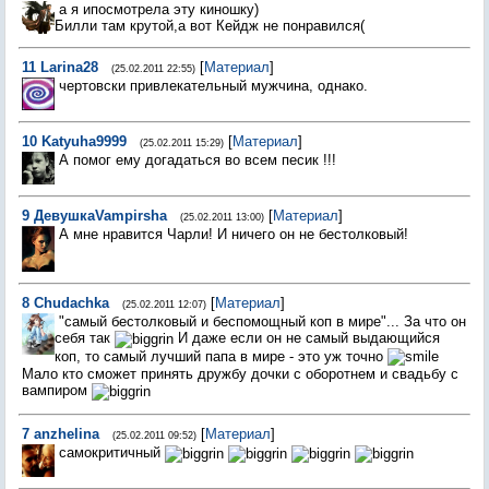
а я ипосмотрела эту киношку)
Билли там крутой,а вот Кейдж не понравился(
11
Larina28
[
Материал
]
(25.02.2011 22:55)
чертовски привлекательный мужчина, однако.
10
Katyuha9999
[
Материал
]
(25.02.2011 15:29)
А помог ему догадаться во всем песик !!!
9
ДевушкаVampirsha
[
Материал
]
(25.02.2011 13:00)
А мне нравится Чарли! И ничего он не бестолковый!
8
Chudachka
[
Материал
]
(25.02.2011 12:07)
"самый бестолковый и беспомощный коп в мире"... За что он
себя так
И даже если он не самый выдающийся
коп, то самый лучший папа в мире - это уж точно
Мало кто сможет принять дружбу дочки с оборотнем и свадьбу с
вампиром
7
anzhelina
[
Материал
]
(25.02.2011 09:52)
самокритичный