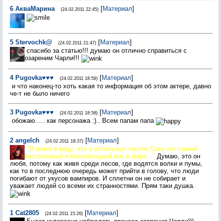
6
АкваМарина
[
Материал
]
(24.02.2011 22:45)
5
Stervochk@
[
Материал
]
(24.02.2011 21:47)
спасибо за статью!!! думаю он отлично справиться с
озареним Чарли!!!
4
Pugovka♥♥♥
[
Материал
]
(24.02.2011 18:59)
и что наконец-то хоть какая то информация об этом актере, давно
че-т не было ничего
3
Pugovka♥♥♥
[
Материал
]
(24.02.2011 18:58)
обожаю..... как персонажа :).. Всем папам папа
2
angelch
[
Материал
]
(24.02.2011 18:37)
"Я имею в виду, что в остальных частях Саги это самый
бестолковый и беспомощный коп в мире..."
Думаю, это он
любя, потому как живя среди лесов, где водятся волки и пумы,
как то в последнюю очередь может прийти в голову, что люди
погибают от укусов вампиров. И сплетни он не собирает и
уважает людей со всеми их странностями. Прям таки душка.
1
Cat2805
[
Материал
]
(24.02.2011 15:26)