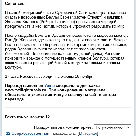
Синопсис:
В самой ожидаемой части Сумеречной Саги такое долгожданное
счастье новобрачных Беллы Свон (Кристен Стюарт) и вампира
Эдварда Каллена (Роберт Паттинсон) прерывается чередой
предательств и несчастий, которые угрожают разрушить их мир.
После свадьбы Белла и Эдвард отправляются в медовой месяц в
Рио Де Жанейро, где наконец-то отдаются своей страсти. Вскоре
Белла понимает, что беременна, и во время смертельно опасных
родов Эдвард наконец-то исполняет ее желание стать
бессмертной. Но появление на свет чудесной дочки, Ренесми,
приводит к вражде с могущественным кланом Волтури, которая
заканчивается решающей битвой между Калленами и кланом
Волтури.
1 часть Рассвета выходит на экраны 18 ноября.
Перевод выполнен
Veine
специально для сайта
www.twilightrussia.ru. При копировании материала
обязательно укажите активную ссылку на сайт и автора
перевода.
Всего комментариев
:
12
Порядок вывода комментариев:
12
Сверхестественная
[
Материал
]
(26.02.2011 23:21)