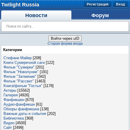
Twilight Russia
Регистрация
Вход
Новости
Форум
Войти через uID
Старая форма входа
Категории
Стефани Майер
[208]
Книги Сумеречной саги
[122]
Фильм "Сумерки"
[201]
Фильм "Новолуние"
[191]
Фильм "Затмение"
[342]
Фильм "Рассвет"
[1463]
Книга/фильм "Гостья"
[1178]
Актеры
[15562]
Галерея
[4926]
Фанфикшен
[670]
Аудио-фанфикшн
[61]
Обзоры фанфикшна
[138]
Важные даты и события
[202]
Библиотека
[369]
Видео
[4500]
Сайт
[2499]