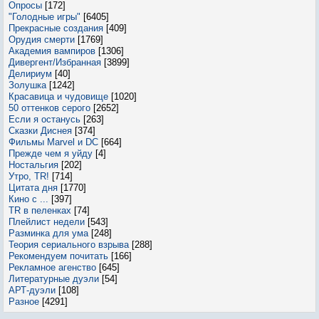
Опросы
[172]
"Голодные игры"
[6405]
Прекрасные создания
[409]
Орудия смерти
[1769]
Академия вампиров
[1306]
Дивергент/Избранная
[3899]
Делириум
[40]
Золушка
[1242]
Красавица и чудовище
[1020]
50 оттенков серого
[2652]
Если я останусь
[263]
Сказки Диснея
[374]
Фильмы Marvel и DC
[664]
Прежде чем я уйду
[4]
Ностальгия
[202]
Утро, TR!
[714]
Цитата дня
[1770]
Кино с ...
[397]
TR в пеленках
[74]
Плейлист недели
[543]
Разминка для ума
[248]
Теория сериального взрыва
[288]
Рекомендуем почитать
[166]
Рекламное агенство
[645]
Литературные дуэли
[54]
АРТ-дуэли
[108]
Разное
[4291]