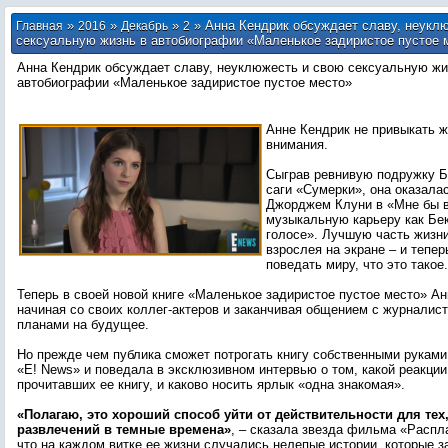
»
»
»
» Анна Кендрик обсуждает славу, неукл
Главная
2016
Декабрь
2
сексуальную жизнь в автобиографии «Маленькое задиристое пустое 
Анна Кендрик обсуждает славу, неуклюжесть и свою сексуальную жи
автобиографии «Маленькое задиристое пустое место»
Анне Кендрик не привыкать ж
внимания.
Сыграв ревнивую подружку Б
саги «Сумерки», она оказала
Джорджем Клуни в «Мне бы в
музыкальную карьеру как Бе
голосе». Лучшую часть жизни
взрослея на экране – и тепер
поведать миру, что это такое.
Теперь в своей новой книге «Маленькое задиристое пустое место» Ан
начиная со своих коллег-актеров и заканчивая общением с журналис
планами на будущее.
Но прежде чем публика сможет потрогать книгу собственными руками
«E! News» и поведала в эксклюзивном интервью о том, какой реакции
прочитавших ее книгу, и каково носить ярлык «одна знакомая».
«Полагаю, это хороший способ уйти от действительности для тех,
развлечений в темные времена»
, – сказала звезда фильма «Распла
что на каждом витке ее жизни случались нелепые истории, которые з