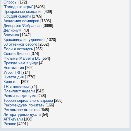
Опросы
[172]
"Голодные игры"
[6405]
Прекрасные создания
[409]
Орудия смерти
[1769]
Академия вампиров
[1306]
Дивергент/Избранная
[3899]
Делириум
[40]
Золушка
[1242]
Красавица и чудовище
[1020]
50 оттенков серого
[2652]
Если я останусь
[263]
Сказки Диснея
[374]
Фильмы Marvel и DC
[664]
Прежде чем я уйду
[4]
Ностальгия
[202]
Утро, TR!
[714]
Цитата дня
[1770]
Кино с ...
[397]
TR в пеленках
[74]
Плейлист недели
[543]
Разминка для ума
[248]
Теория сериального взрыва
[288]
Рекомендуем почитать
[166]
Рекламное агенство
[645]
Литературные дуэли
[54]
АРТ-дуэли
[108]
Разное
[4291]