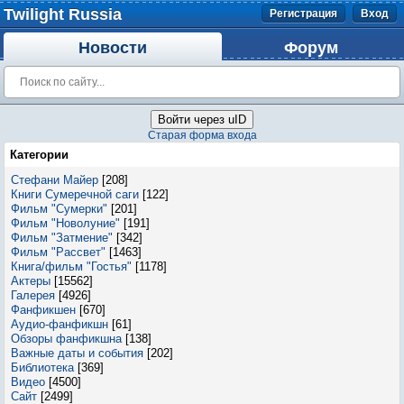
Twilight Russia
Регистрация
Вход
Новости
Форум
Войти через uID
Старая форма входа
Категории
Стефани Майер
[208]
Книги Сумеречной саги
[122]
Фильм "Сумерки"
[201]
Фильм "Новолуние"
[191]
Фильм "Затмение"
[342]
Фильм "Рассвет"
[1463]
Книга/фильм "Гостья"
[1178]
Актеры
[15562]
Галерея
[4926]
Фанфикшен
[670]
Аудио-фанфикшн
[61]
Обзоры фанфикшна
[138]
Важные даты и события
[202]
Библиотека
[369]
Видео
[4500]
Сайт
[2499]