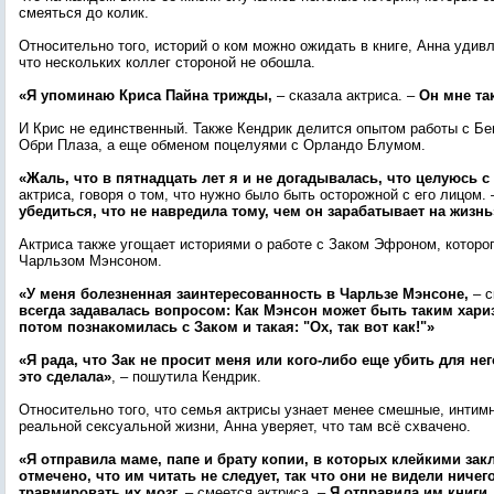
смеяться до колик.
Относительно того, историй о ком можно ожидать в книге, Анна удив
что нескольких коллег стороной не обошла.
«Я упоминаю Криса Пайна трижды,
– сказала актриса. –
Он мне та
И Крис не единственный. Также Кендрик делится опытом работы с 
Обри Плаза, а еще обменом поцелуями с Орландо Блумом.
«Жаль, что в пятнадцать лет я и не догадывалась, что целуюсь с
актриса, говоря о том, что нужно было быть осторожной с его лицом.
убедиться, что не навредила тому, чем он зарабатывает на жизнь
Актриса также угощает историями о работе с Заком Эфроном, которог
Чарльзом Мэнсоном.
«У меня болезненная заинтересованность в Чарльзе Мэнсоне,
– с
всегда задавалась вопросом: Как Мэнсон может быть таким хар
потом познакомилась с Заком и такая: "Ох, так вот как!"»
«Я рада, что Зак не просит меня или кого-либо еще убить для нег
это сделала»
, – пошутила Кендрик.
Относительно того, что семья актрисы узнает менее смешные, интим
реальной сексуальной жизни, Анна уверяет, что там всё схвачено.
«Я отправила маме, папе и брату копии, в которых клейкими за
отмечено, что им читать не следует, так что они не видели ничег
травмировать их мозг,
– смеется актриса. –
Я отправила им книги,