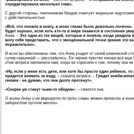
отредактировала несколько глав».
С другой стороны, поклонникам Кендик советует морально подготови
с действительностью.
«Всё, что попало в книгу, в моих глазах было довольно логично.
будет хорошо, если хоть кто-то в мире окажется в состоянии увид
Анна. –
Это одна из тех вещей, которые я поняла, когда увидела в
могу себе представить, что с эмоциональной точки зрения это к
поразительно».
И если вы обеспокоены тем, что Анна уходит от своей комической ст
супер-серьезной — расслабьтесь. Ее черное чувство юмора всё еще 
этом актриса напомнила нам, когда ее спросили о том, почему она не
«Ну, если у меня есть дети, или хотя бы просто один ребенок, т
придется воевать за воду,
– сказала актриса. –
Грядет зомби-апок
генами - не думаю, что они долго протянут».
«Скорее уж станут чьим-то обедом»
, – смеется она.
О жизни Анны и ее маршруте по пути славы можно прочесть в книг
задиристое пустое место».