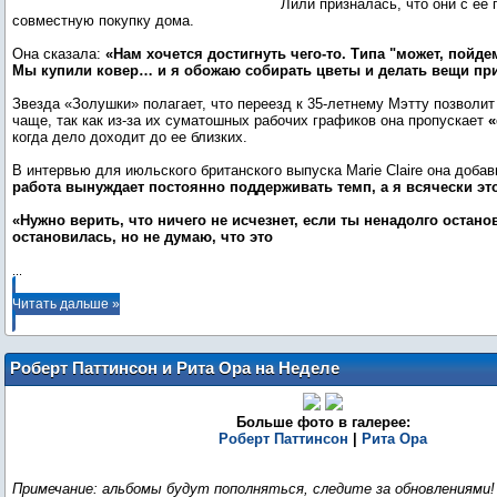
Лили призналась, что они с ее
совместную покупку дома.
Она сказала:
«Нам хочется достигнуть чего-то. Типа "может, пойд
Мы купили ковер… и я обожаю собирать цветы и делать вещи пр
Звезда «Золушки» полагает, что переезд к 35-летнему Мэтту позволит
чаще, так как из-за их суматошных рабочих графиков она пропускает
«
когда дело доходит до ее близких.
В интервью для июльского британского выпуска Marie Claire она доба
работа вынуждает постоянно поддерживать темп, а я всячески эт
«Нужно верить, что ничего не исчезнет, если ты ненадолго остано
остановилась, но не думаю, что это
...
Читать дальше »
Роберт Паттинсон и Рита Ора на Неделе
мужской моды в Париже (23.06)
Больше фото в галерее:
Роберт Паттинсон
|
Рита Ора
Примечание: альбомы будут пополняться, следите за обновлениями!