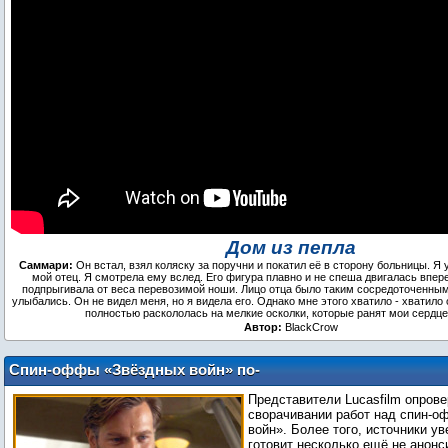
Дом из пепла
Саммари:
Он встал, взял коляску за поручни и покатил её в сторону больницы. Я у
мой отец. Я смотрела ему вслед. Его фигура плавно и не спеша двигалась впере
подпрыгивала от веса перевозимой ноши. Лицо отца было таким сосредоточенным
улыбались. Он не видел меня, но я видела его. Однако мне этого хватило - хватило 
полностью раскололась на мелкие осколки, которые ранят мои сердц
Автор:
BlackCrow
Спин-оффы «Звёздных войн» по-
прежнему находятся в разработке
Представители Lucasfilm опров
сворачивании работ над спин-
войн». Более того, источники ув
готовит несколько ещё не анон