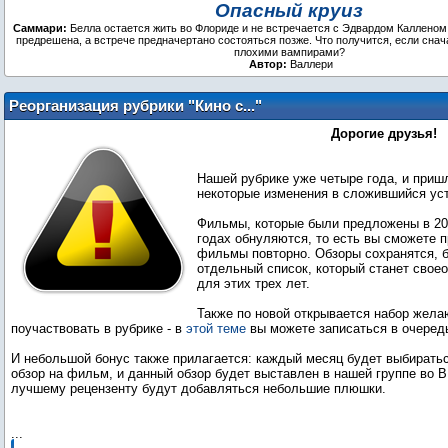
Опасный круиз
Саммари:
Белла остается жить во Флориде и не встречается с Эдвардом Калленом 
предрешена, а встрече предначертано состояться позже. Что получится, если снач
плохими вампирами?
Автор:
Валлери
Реорганизация рубрики "Кино с..."
Дорогие друзья!
Нашей рубрике уже четыре года, и приш
некоторые изменения в сложившийся ус
Фильмы, которые были предложены в 201
годах обнуляются, то есть вы сможете 
фильмы повторно. Обзоры сохранятся, 
отдельный список, который станет свое
для этих трех лет.
Также по новой открывается набор жел
поучаствовать в рубрике - в
этой теме
вы можете записаться в очеред
И небольшой бонус также прилагается: каждый месяц будет выбирать
обзор на фильм, и данный обзор будет выставлен в нашей группе во В
лучшему рецензенту будут добавляться небольшие плюшки.
...