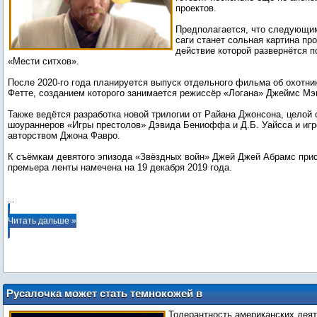
проектов.
Предполагается, что следующи
саги станет сольная картина пр
действие которой развернётся п
«Мести ситхов».
После 2020-го года планируется выпуск отдельного фильма об охотни
Фетте, созданием которого занимается режиссёр «Логана» Джеймс М
Также ведётся разработка новой трилогии от Райана Джонсона, целой
шоураннеров «Игры престолов» Дэвида Бениоффа и Д.Б. Уайсса и игр
авторством Джона Фавро.
К съёмкам девятого эпизода «Звёздных войн» Джей Джей Абрамс прис
премьера ленты намечена на 19 декабря 2019 года.
...
Читать дальше »
Русалочка может стать темнокожей в
новом фильме-ремейке Disney
Толерантность американских деят