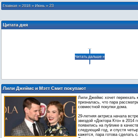
»
»
»
23
Главная
2018
Июнь
Цитата дня
...
Читать дальше »
Лили Джеймс и Мэтт Смит покупают
дом вместе?
Лили Джеймс хочет переехать к
призналась, что пара рассматр
совместной покупки дома.
29-летняя актриса начала встр
звездой «Доктора Кто» в 2014 г
появились на публике в качест
следующий год, и спустя четыр
кажется, пара готова сделать 