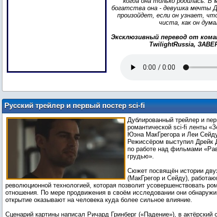
когда она только родилась. В 
богатства она - девушка мечты 
произойдет, если он узнает, что
чиста, как он дума
Эксклюзивный перевод от кома
TwilightRussia, ЗАВ
Русский трейлер и первый постер sci-fi
драмы «Зои» с МакГрегором и Сейду
Дублированный трейлер и пер
романтической sci-fi ленты «
Юэна МакГрегора и Леи Сейду 
Режиссёром выступил Дрейк 
по работе над фильмами «Ра
грудью».
Сюжет посвящён истории дву
(МакГрегор и Сейду), работа
революционной технологией, которая позволит усовершенствовать ро
отношения. По мере продвижения в своём исследовании они обнаружи
открытие оказывают на человека куда более сильное влияние.
Сценарий картины написал Ричард Гринберг («Падение»), в актёрский 