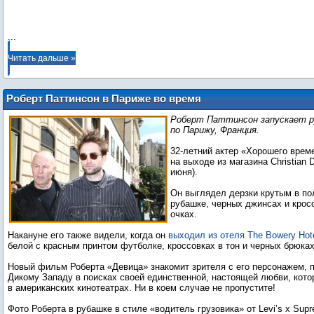
...
Читать дальше »
Роберт Паттинсон в Париже во время
старта показа «Девицы» в кинотеатрах
Роберт Паттинсон запускает ру
по Парижу, Франция.
32-летний актер «Хорошего врем
на выходе из магазина Christian D
июня).
Он выглядел дерзки крутым в по
рубашке, черных джинсах и крос
очках.
Накануне его также видели, когда он
выходил из отеля The Bowery Hot
белой с красным принтом футболке, кроссовках в тон и черных брюках 
Новый фильм Роберта «Девица» знакомит зрителя с его персонажем,
Дикому Западу в поисках своей единственной, настоящей любви, кото
в американских кинотеатрах. Ни в коем случае не пропустите!
Фото Роберта в рубашке в стиле «водитель грузовика» от Levi’s x Sup