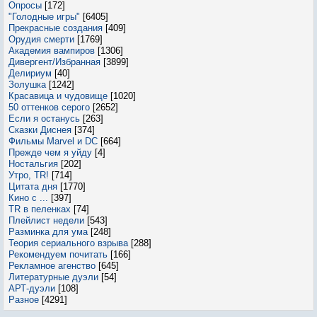
Опросы
[172]
"Голодные игры"
[6405]
Прекрасные создания
[409]
Орудия смерти
[1769]
Академия вампиров
[1306]
Дивергент/Избранная
[3899]
Делириум
[40]
Золушка
[1242]
Красавица и чудовище
[1020]
50 оттенков серого
[2652]
Если я останусь
[263]
Сказки Диснея
[374]
Фильмы Marvel и DC
[664]
Прежде чем я уйду
[4]
Ностальгия
[202]
Утро, TR!
[714]
Цитата дня
[1770]
Кино с ...
[397]
TR в пеленках
[74]
Плейлист недели
[543]
Разминка для ума
[248]
Теория сериального взрыва
[288]
Рекомендуем почитать
[166]
Рекламное агенство
[645]
Литературные дуэли
[54]
АРТ-дуэли
[108]
Разное
[4291]