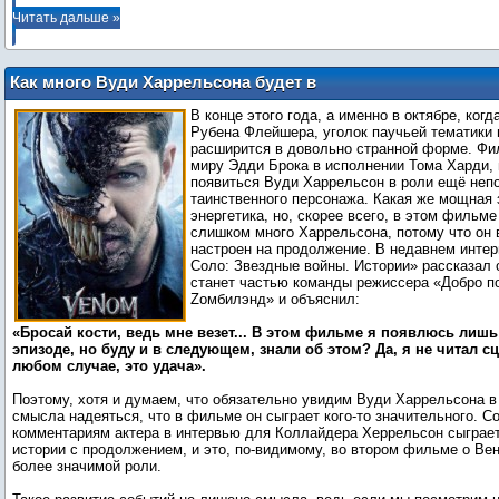
Читать дальше »
Как много Вуди Харрельсона будет в
«Веноме»
В конце этого года, а именно в октябре, ког
Рубена Флейшера, уголок паучьей тематики 
расширится в довольно странной форме. Фи
миру Эдди Брока в исполнении Тома Харди,
появиться Вуди Харрельсон в роли ещё неп
таинственного персонажа. Какая же мощная 
энергетика, но, скорее всего, в этом фильме
слишком много Харрельсона, потому что он 
настроен на продолжение. В недавнем интер
Соло: Звездные войны. Истории» рассказал о
станет частью команды режиссера «Добро п
Zомбилэнд» и объяснил:
«Бросай кости, ведь мне везет... В этом фильме я появлюсь лиш
эпизоде, но буду и в следующем, знали об этом? Да, я не читал сц
любом случае, это удача».
Поэтому, хотя и думаем, что обязательно увидим Вуди Харрельсона в
смысла надеяться, что в фильме он сыграет кого-то значительного. С
комментариям актера в интервью для Коллайдера Херрельсон сыграе
истории с продолжением, и это, по-видимому, во втором фильме о Ве
более значимой роли.