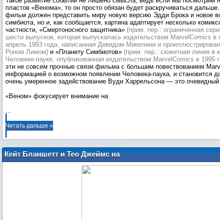
Такое развитие событий не лишено смысла, ведь если мы посмотрим 
пластов «Венома», то он просто обязан будет раскручиваться дальше.
фильм должен представить миру новую версию Эдди Брока и новое 
симбиота, но и, как сообщается, картина адаптирует несколько комикс
частности, «Смертоносного защитника»
(прим. пер.: ограниченная сер
шести выпусков, которая выпускалась издательством MarvelComics в 
апрель 1993 года, написанная Девидом Микелини и проиллюстрирован
Роном Лимом)
и «Планету Симбиотов»
(прим. пер.: сюжетная линия в 
Человеке-пауке, опубликованная издательством MarvelComics в 1995 г
эти не совсем прочные связи фильма с большим повествованием Marv
информацией о возможном появлении Человека-паука, и становится до
очень умеренное задействование Вуди Харрельсона — это очевидный
...
Читать дальше »
Кейт Бланшетт и Тео Джеймс на
мероприятии в честь Всемирного дня
беженцев в Лондоне (20 июня)