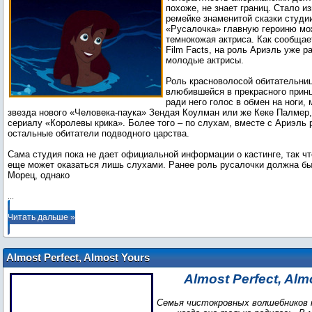
похоже, не знает границ. Стало из
ремейке знаменитой сказки студи
«Русалочка» главную героиню мо
темнокожая актриса. Как сообщае
Film Facts, на роль Ариэль уже 
молодые актрисы.
Роль красноволосой обитательни
влюбившейся в прекрасного прин
ради него голос в обмен на ноги,
звезда нового «Человека-паука» Зендая Коулман или же Кеке Палмер,
сериалу «Королевы крика». Более того – по слухам, вместе с Ариэль 
остальные обитатели подводного царства.
Сама студия пока не дает официальной информации о кастинге, так что
еще может оказаться лишь слухами. Ранее роль русалочки должна бы
Морец, однако
...
Читать дальше »
Almost Perfect, Almost Yours
Almost Perfect, Alm
Семья чистокровных волшебников 