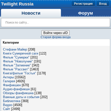
Twilight Russia
Регистрация
Вход
Новости
Форум
Войти через uID
Старая форма входа
Категории
Стефани Майер
[208]
Книги Сумеречной саги
[122]
Фильм "Сумерки"
[201]
Фильм "Новолуние"
[191]
Фильм "Затмение"
[342]
Фильм "Рассвет"
[1463]
Книга/фильм "Гостья"
[1178]
Актеры
[15562]
Галерея
[4926]
Фанфикшен
[670]
Аудио-фанфикшн
[61]
Обзоры фанфикшна
[138]
Важные даты и события
[202]
Библиотека
[369]
Видео
[4500]
Сайт
[2499]