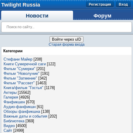
Twilight Russia
Регистрация
Вход
Новости
Форум
Войти через uID
Старая форма входа
Категории
Стефани Майер
[208]
Книги Сумеречной саги
[122]
Фильм "Сумерки"
[201]
Фильм "Новолуние"
[191]
Фильм "Затмение"
[342]
Фильм "Рассвет"
[1463]
Книга/фильм "Гостья"
[1178]
Актеры
[15562]
Галерея
[4926]
Фанфикшен
[670]
Аудио-фанфикшн
[61]
Обзоры фанфикшна
[138]
Важные даты и события
[202]
Библиотека
[369]
Видео
[4500]
Сайт
[2499]