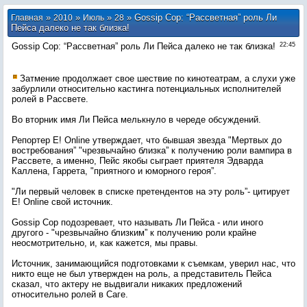
»
»
»
» Gossip Cop: “Рассветная” роль Ли
Главная
2010
Июль
28
Пейса далеко не так близка!
Gossip Cop: “Рассветная” роль Ли Пейса далеко не так близка!
22:45
Затмение продолжает свое шествие по кинотеатрам, а слухи уже
забурлили относительно кастинга потенциальных исполнителей
ролей в Рассвете.
Во вторник имя Ли Пейса мелькнуло в череде обсуждений.
Репортер E! Online утверждает, что бывшая звезда "Мертвых до
востребования” "чрезвычайно близка” к получению роли вампира в
Рассвете, а именно, Пейс якобы сыграет приятеля Эдварда
Каллена, Гаррета, "приятного и юморного героя”.
"Ли первый человек в списке претендентов на эту роль”- цитирует
E! Online свой источник.
Gossip Cop подозревает, что называть Ли Пейса - или иного
другого - "чрезвычайно близким” к получению роли крайне
неосмотрительно, и, как кажется, мы правы.
Источник, занимающийся подготовками к съемкам, уверил нас, что
никто еще не был утвержден на роль, а представитель Пейса
сказал, что актеру не выдвигали никаких предложений
относительно ролей в Саге.