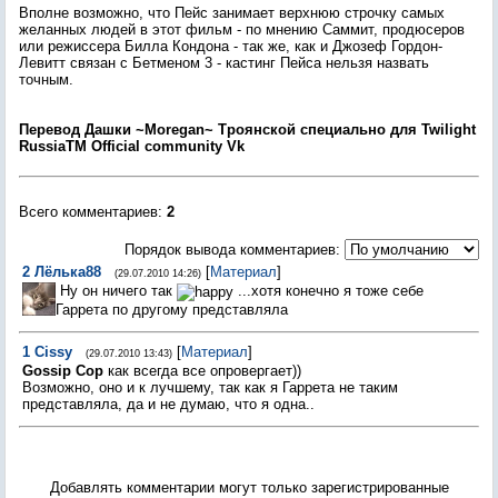
Вполне возможно, что Пейс занимает верхнюю строчку самых
желанных людей в этот фильм - по мнению Саммит, продюсеров
или режиссера Билла Кондона - так же, как и Джозеф Гордон-
Левитт связан с Бетменом 3 - кастинг Пейса нельзя назвать
точным.
Перевод Дашки ~Moregan~ Троянской специально для Twilight
RussiaTM Оfficial community Vk
Всего комментариев
:
2
Порядок вывода комментариев:
2
Лёлька88
[
Материал
]
(29.07.2010 14:26)
Ну он ничего так
...хотя конечно я тоже себе
Гаррета по другому представляла
1
Cissy
[
Материал
]
(29.07.2010 13:43)
Gossip Cop
как всегда все опровергает))
Возможно, оно и к лучшему, так как я Гаррета не таким
представляла, да и не думаю, что я одна..
Добавлять комментарии могут только зарегистрированные