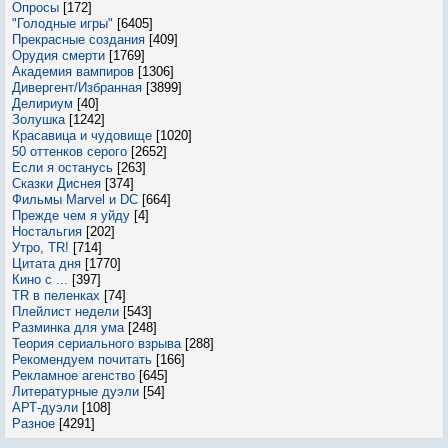
Опросы
[172]
"Голодные игры"
[6405]
Прекрасные создания
[409]
Орудия смерти
[1769]
Академия вампиров
[1306]
Дивергент/Избранная
[3899]
Делириум
[40]
Золушка
[1242]
Красавица и чудовище
[1020]
50 оттенков серого
[2652]
Если я останусь
[263]
Сказки Диснея
[374]
Фильмы Marvel и DC
[664]
Прежде чем я уйду
[4]
Ностальгия
[202]
Утро, TR!
[714]
Цитата дня
[1770]
Кино с ...
[397]
TR в пеленках
[74]
Плейлист недели
[543]
Разминка для ума
[248]
Теория сериального взрыва
[288]
Рекомендуем почитать
[166]
Рекламное агенство
[645]
Литературные дуэли
[54]
АРТ-дуэли
[108]
Разное
[4291]