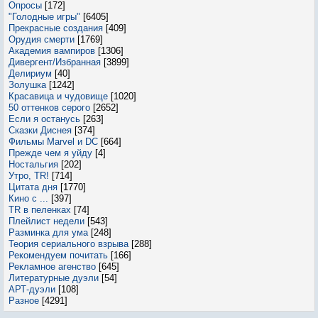
Опросы
[172]
"Голодные игры"
[6405]
Прекрасные создания
[409]
Орудия смерти
[1769]
Академия вампиров
[1306]
Дивергент/Избранная
[3899]
Делириум
[40]
Золушка
[1242]
Красавица и чудовище
[1020]
50 оттенков серого
[2652]
Если я останусь
[263]
Сказки Диснея
[374]
Фильмы Marvel и DC
[664]
Прежде чем я уйду
[4]
Ностальгия
[202]
Утро, TR!
[714]
Цитата дня
[1770]
Кино с ...
[397]
TR в пеленках
[74]
Плейлист недели
[543]
Разминка для ума
[248]
Теория сериального взрыва
[288]
Рекомендуем почитать
[166]
Рекламное агенство
[645]
Литературные дуэли
[54]
АРТ-дуэли
[108]
Разное
[4291]