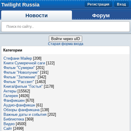
Twilight Russia
Регистрация
Вход
Новости
Форум
Войти через uID
Старая форма входа
Категории
Стефани Майер
[208]
Книги Сумеречной саги
[122]
Фильм "Сумерки"
[201]
Фильм "Новолуние"
[191]
Фильм "Затмение"
[342]
Фильм "Рассвет"
[1463]
Книга/фильм "Гостья"
[1178]
Актеры
[15562]
Галерея
[4926]
Фанфикшен
[670]
Аудио-фанфикшн
[61]
Обзоры фанфикшна
[138]
Важные даты и события
[202]
Библиотека
[369]
Видео
[4500]
Сайт
[2499]