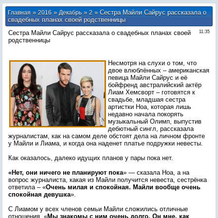
»
»
»
» Сестра Майли Сайрус рассказала о
Главная
2016
Декабрь
2
свадебных планах своей родственницы
Сестра Майли Сайрус рассказала о свадебных планах своей
11:35
родственницы
Несмотря на слухи о том, что
двое влюблённых – американская
певица Майли Сайрус и её
бойфренд австралийский актёр
Лиам Хемсворт – готовятся к
свадьбе, младшая сестра
артистки Ноа, которая лишь
недавно начала покорять
музыкальный Олимп, выпустив
дебютный сингл, рассказала
журналистам, как на самом деле обстоят дела на личном фронте
у Майли и Лиама, и когда она наденет платье подружки невесты.
Как оказалось, далеко идущих планов у пары пока нет.
«Нет, они ничего не планируют пока
» — сказала Ноа, а на
вопрос журналиста, какая из Майли получится невеста, сестрёнка
ответила – «
Очень милая и спокойная. Майли вообще очень
спокойная девушка
».
С Лиамом у всех членов семьи Майли сложились отличные
отношения. «
Мы знакомы с ним очень долго. Он мне, как