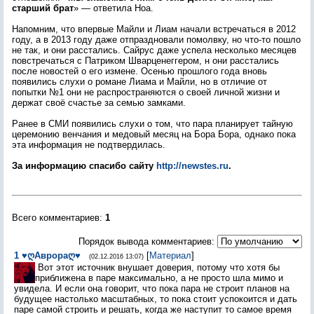
старший брат
» — ответила Ноа.
Напомним, что впервые Майли и Лиам начали встречаться в 2012
году, а в 2013 году даже отпраздновали помолвку, но что-то пошло
не так, и они расстались. Сайрус даже успела несколько месяцев
повстречаться с Патриком Шварценеггером, н они расстались
после новостей о его измене. Осенью прошлого года вновь
появились слухи о романе Лиама
и Майли, но в отличие от
попытки №1 они не распространяются о своей личной жизни и
держат своё счастье за семью замками.
Ранее в СМИ появились слухи о том, что пара планирует тайную
церемонию венчания и медовый месяц на Бора Бора, однако пока
эта информация не подтвердилась.
За информацию спасибо сайту
http://newstes.ru
.
Всего комментариев
:
1
Порядок вывода комментариев:
1
♥ღАврораღ♥
[
Материал
]
(02.12.2016 13:07)
Вот этот источник внушает доверия, потому что хотя бы
приближена в паре максимально, а не просто шла мимо и
увидела. И если она говорит, что пока пара не строит планов на
будущее настолько масштабных, то пока стоит успокоится и дать
паре самой строить и решать, когда же наступит то самое время