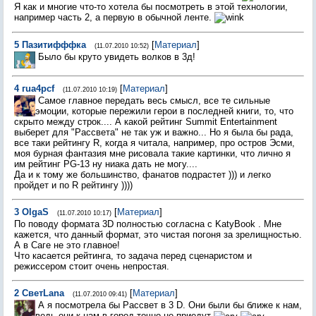
Я как и многие что-то хотела бы посмотреть в этой технологии,
например часть 2, а первую в обычной ленте.
5
Пазитифффка
[
Материал
]
(11.07.2010 10:52)
Было бы круто увидеть волков в 3д!
4
гua4pcf
[
Материал
]
(11.07.2010 10:19)
Самое главное передать весь смысл, все те сильные
эмоции, которые пережили герои в последней книги, то, что
скрыто между строк.... А какой рейтинг Summit Entertainment
выберет для "Рассвета" не так уж и важно... Но я была бы рада,
все таки рейтингу R, когда я читала, например, про остров Эсми,
моя бурная фантазия мне рисовала такие картинки, что лично я
им рейтинг PG-13 ну ниака дать не могу....
Да и к тому же большинство, фанатов подрастет ))) и легко
пройдет и по R рейтингу ))))
3
OlgaS
[
Материал
]
(11.07.2010 10:17)
По поводу формата 3D полностью согласна с KatyBook . Мне
кажется, что данный формат, это чистая погоня за зрелищностью.
А в Саге не это главное!
Что касается рейтинга, то задача перед сценаристом и
режиссером стоит очень непростая.
2
СветLana
[
Материал
]
(11.07.2010 09:41)
А я посмотрела бы Рассвет в 3 D. Они были бы ближе к нам,
ведь они к нам в город точно не приедут