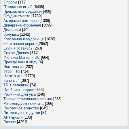
Опросы
[172]
"Голодные игры"
[6405]
Прекрасные создания
[409]
Орудия смерти
[1769]
Академия вампиров
[1306]
Дивергент/Избранная
[3899]
Делириум
[40]
Золушка
[1242]
Красавица и чудовище
[1020]
50 оттенков серого
[2652]
Если я останусь
[263]
Сказки Диснея
[374]
Фильмы Marvel и DC
[664]
Прежде чем я уйду
[4]
Ностальгия
[202]
Утро, TR!
[714]
Цитата дня
[1770]
Кино с ...
[397]
TR в пеленках
[74]
Плейлист недели
[543]
Разминка для ума
[248]
Теория сериального взрыва
[288]
Рекомендуем почитать
[166]
Рекламное агенство
[645]
Литературные дуэли
[54]
АРТ-дуэли
[108]
Разное
[4291]