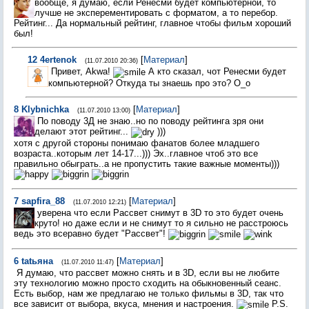
вообще, я думаю, если Ренесми будет компьютерной, то
лучше не эксперементировать с форматом, а то перебор.
Рейтинг... Да нормальный рейтинг, главное чтобы фильм хороший
был!
12
4ertenok
[
Материал
]
(11.07.2010 20:36)
Привет, Akwa!
А кто сказал, чот Ренесми будет
компьютерной? Откуда ты знаешь про это? О_о
8
Klybnichka
[
Материал
]
(11.07.2010 13:00)
По поводу 3Д не знаю..но по поводу рейтинга зря они
делают этот рейтинг...
)))
хотя с другой стороны понимаю фанатов более младшего
возраста..которым лет 14-17...))) Эх..главное чтоб это все
правильно обыграть..а не пропустить такие важные моменты)))
7
sapfira_88
[
Материал
]
(11.07.2010 12:21)
уверена что если Рассвет снимут в 3D то это будет очень
круто! но даже если и не снимут то я сильно не расстроюсь
ведь это всеравно будет "Рассвет"!
6
tatьяна
[
Материал
]
(11.07.2010 11:47)
Я думаю, что рассвет можно снять и в 3D, если вы не любите
эту технологию можно просто сходить на обыкновенный сеанс.
Есть выбор, нам же предлагаю не только фильмы в 3D, так что
все зависит от выбора, вкуса, мнения и настроения.
Р.S.