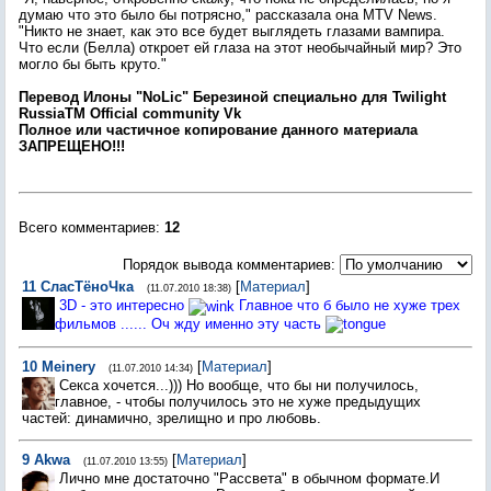
думаю что это было бы потрясно," рассказала она MTV News.
"Никто не знает, как это все будет выглядеть глазами вампира.
Что если (Белла) откроет ей глаза на этот необычайный мир? Это
могло бы быть круто."
Перевод Илоны "NoLic" Березиной специально для Twilight
RussiaTM Оfficial community Vk
Пoлнoe или чacтичнoe кoпиpoвaниe дaннoгo мaтepиaлa
ЗАПРЕЩЕНО!!!
Всего комментариев
:
12
Порядок вывода комментариев:
11
СласТёноЧка
[
Материал
]
(11.07.2010 18:38)
3D - это интересно
Главное что б было не хуже трех
фильмов ...... Оч жду именно эту часть
10
Meinery
[
Материал
]
(11.07.2010 14:34)
Секса хочется...))) Но вообще, что бы ни получилось,
главное, - чтобы получилось это не хуже предыдущих
частей: динамично, зрелищно и про любовь.
9
Akwa
[
Материал
]
(11.07.2010 13:55)
Лично мне достаточно "Рассвета" в обычном формате.И