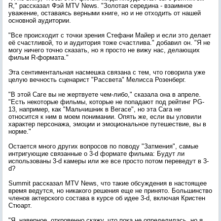
R," рассказал Фэй MTV News. "Золотая середина - взаимное
уважение, оставаясь верными книге, но и не отходить от нашей
основной аудитории.
"Все происходит с точки зрения Стефани Майер и если это делает
её счастливой, то и аудитория тоже счастлива." добавил он. "Я не
могу ничего точно сказать, но я просто не вижу нас, делающих
фильм R-формата."
Эта сентиментальная насмешка связана с тем, что говорила уже
целую вечность сценарист "Рассвета" Мелисса Розенберг.
"В этой Саге вы не жертвуете чем-либо," сказала она в апреле.
"Есть некоторые фильмы, которые не попадают под рейтинг PG-
13, например, как "Мальчишник в Вегасе", но эта Сага не
относится к ним в моем понимании. Опять же, если вы уловили
характер персонажа, эмоции и эмоциональное путешествие, вы в
норме."
Остается много других вопросов по поводу "Затмения", самые
интригующие связанные о 3-d формате фильма: Будут ли
использованы 3-d камеры или же все просто потом переведут в 3-
d?
Summit рассказал MTV News, что такие обсуждения в настоящее
время ведутся, но никакого решения еще не принято. Большинство
членов актерского состава в курсе об идее 3-d, включая Кристен
Стюарт.
"Я, наверное, откровенно скажу, что пока не определилась, но я