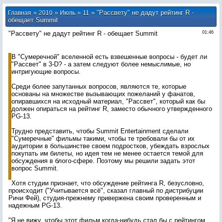
»
»
»
» "Рассвету" не дадут рейтинг R -
Главная
2010
Июль
11
обещает Summit
"Рассвету" не дадут рейтинг R - обещает Summit
01:46
В "Сумеречной" вселенной есть взвешенные вопросы - будет ли
"Рассвет" в 3-D? - а затем следуют более немыслимые, но
интригующие вопросы.
Среди более запутанных вопросов, являются те, которые
основаны на множестве вызывающих пожеланий у фанатов,
опиравшихся на исходный материал, "Рассвет", который как бы
должен опираться на рейтинг R, заместо обычного утвержденного
PG-13.
Трудно представить, чтобы Summit Entertainment сделали
"Сумеречные" фильмы такими, чтобы те требовали бы от их
аудитории в большинстве своем подростков, убеждать взрослых
покупать им билеты, но идея тем не менее остается темой для
обсуждения в блого-сфере. Поэтому мы решили задать этот
вопрос Summit.
Хотя студии признает, что обсуждение рейтинга R, безусловно,
происходит ("Учитывается всё", сказал главный по дистрибуции
Ричи Фей), студия-прежнему привержена своим проверенным и
надежным PG-13.
"Я не вижу, чтобы этот фильм когда-нибудь стал бы с рейтингом