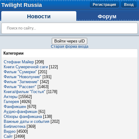
Twilight Russia
Регистрация
Вход
Новости
Форум
Войти через uID
Старая форма входа
Категории
Стефани Майер
[208]
Книги Сумеречной саги
[122]
Фильм "Сумерки"
[201]
Фильм "Новолуние"
[191]
Фильм "Затмение"
[342]
Фильм "Рассвет"
[1463]
Книга/фильм "Гостья"
[1178]
Актеры
[15562]
Галерея
[4926]
Фанфикшен
[670]
Аудио-фанфикшн
[61]
Обзоры фанфикшна
[138]
Важные даты и события
[202]
Библиотека
[369]
Видео
[4500]
Сайт
[2499]