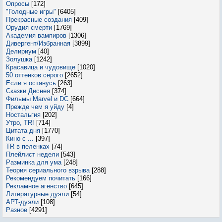
Опросы
[172]
"Голодные игры"
[6405]
Прекрасные создания
[409]
Орудия смерти
[1769]
Академия вампиров
[1306]
Дивергент/Избранная
[3899]
Делириум
[40]
Золушка
[1242]
Красавица и чудовище
[1020]
50 оттенков серого
[2652]
Если я останусь
[263]
Сказки Диснея
[374]
Фильмы Marvel и DC
[664]
Прежде чем я уйду
[4]
Ностальгия
[202]
Утро, TR!
[714]
Цитата дня
[1770]
Кино с ...
[397]
TR в пеленках
[74]
Плейлист недели
[543]
Разминка для ума
[248]
Теория сериального взрыва
[288]
Рекомендуем почитать
[166]
Рекламное агенство
[645]
Литературные дуэли
[54]
АРТ-дуэли
[108]
Разное
[4291]