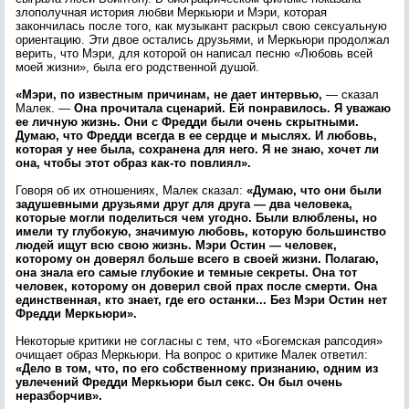
злополучная история любви Меркьюри и Мэри, которая
закончилась после того, как музыкант раскрыл свою сексуальную
ориентацию. Эти двое остались друзьями, и Меркьюри продолжал
верить, что Мэри, для которой он написал песню «Любовь всей
моей жизни», была его родственной душой.
«Мэри, по известным причинам, не дает интервью,
— сказал
Малек. —
Она прочитала сценарий. Ей понравилось. Я уважаю
ее личную жизнь. Они с Фредди были очень скрытными.
Думаю, что Фредди всегда в ее сердце и мыслях. И любовь,
которая у нее была, сохранена для него. Я не знаю, хочет ли
она, чтобы этот образ как-то повлиял».
Говоря об их отношениях, Малек сказал:
«Думаю, что они были
задушевными друзьями друг для друга — два человека,
которые могли поделиться чем угодно. Были влюблены, но
имели ту глубокую, значимую любовь, которую большинство
людей ищут всю свою жизнь. Мэри Остин — человек,
которому он доверял больше всего в своей жизни. Полагаю,
она знала его самые глубокие и темные секреты. Она тот
человек, которому он доверил свой прах после смерти. Она
единственная, кто знает, где его останки... Без Мэри Остин нет
Фредди Меркьюри».
Некоторые критики не согласны с тем, что «Богемская рапсодия»
очищает образ Меркьюри. На вопрос о критике Малек ответил:
«Дело в том, что, по его собственному признанию, одним из
увлечений Фредди Меркьюри был секс. Он был очень
неразборчив».