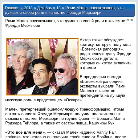
»
»
»
» Рами Малек рассказывает, что
Главная
2018
Декабрь
13
думает о своей роли в качестве Фредди Меркьюри
Рами Малек рассказывает, что думает о своей роли в качестве
09:26
Фредди Меркьюри
Актер также обсуждает
критику, которую получила
«Богемская рапсодия»,
родственную душу Фредди
Меркьюри и детали,
которые он хотел включить
в фильм.
В преддверии выхода
«Богемской рапсодии»,
эксперты выбрали Рами
Малека в качестве
претендента на лучшую
мужскую роль в предстоящем «Оскаре».
Малек, претерпевший ошеломляющую трансформацию, чтобы
сыграть солиста Фредди Меркьюри, получил положительные
отзывы от коллег Меркьюри по группе Queen — Брайана Мэя и
Роджера Тейлора, а также от сестры певца, Кашмиры Кук.
«Это все для меня»
, — сказал Малек изданию Vanity Fair,
добавив, что недавно он получил сообщение от Брайана, после