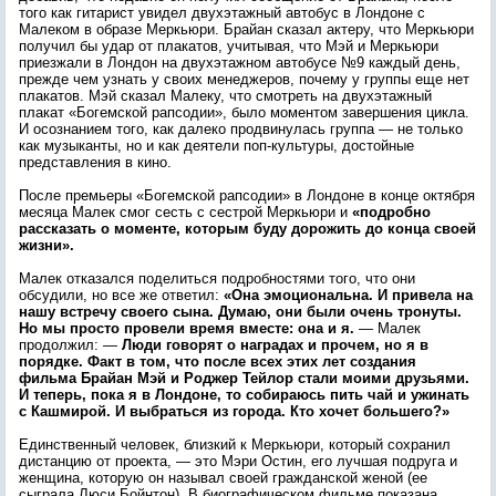
того как гитарист увидел двухэтажный автобус в Лондоне с
Малеком в образе Меркьюри. Брайан сказал актеру, что Меркьюри
получил бы удар от плакатов, учитывая, что Мэй и Меркьюри
приезжали в Лондон на двухэтажном автобусе №9 каждый день,
прежде чем узнать у своих менеджеров, почему у группы еще нет
плакатов. Мэй сказал Малеку, что смотреть на двухэтажный
плакат «Богемской рапсодии», было моментом завершения цикла.
И осознанием того, как далеко продвинулась группа — не только
как музыканты, но и как деятели поп-культуры, достойные
представления в кино.
После премьеры «Богемской рапсодии» в Лондоне в конце октября
месяца Малек смог сесть с сестрой Меркьюри и
«подробно
рассказать о моменте, которым буду дорожить до конца своей
жизни».
Малек отказался поделиться подробностями того, что они
обсудили, но все же ответил:
«Она эмоциональна. И привела на
нашу встречу своего сына. Думаю, они были очень тронуты.
Но мы просто провели время вместе: она и я.
— Малек
продолжил: —
Люди говорят о наградах и прочем, но я в
порядке. Факт в том, что после всех этих лет создания
фильма Брайан Мэй и Роджер Тейлор стали моими друзьями.
И теперь, пока я в Лондоне, то собираюсь пить чай и ужинать
с Кашмирой. И выбраться из города. Кто хочет большего?»
Единственный человек, близкий к Меркьюри, который сохранил
дистанцию от проекта, — это Мэри Остин, его лучшая подруга и
женщина, которую он называл своей гражданской женой (ее
сыграла Люси Бойнтон). В биографическом фильме показана