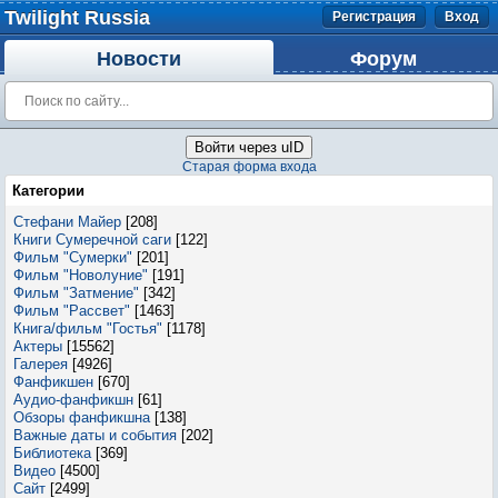
Twilight Russia
Регистрация
Вход
Новости
Форум
Войти через uID
Старая форма входа
Категории
Стефани Майер
[208]
Книги Сумеречной саги
[122]
Фильм "Сумерки"
[201]
Фильм "Новолуние"
[191]
Фильм "Затмение"
[342]
Фильм "Рассвет"
[1463]
Книга/фильм "Гостья"
[1178]
Актеры
[15562]
Галерея
[4926]
Фанфикшен
[670]
Аудио-фанфикшн
[61]
Обзоры фанфикшна
[138]
Важные даты и события
[202]
Библиотека
[369]
Видео
[4500]
Сайт
[2499]