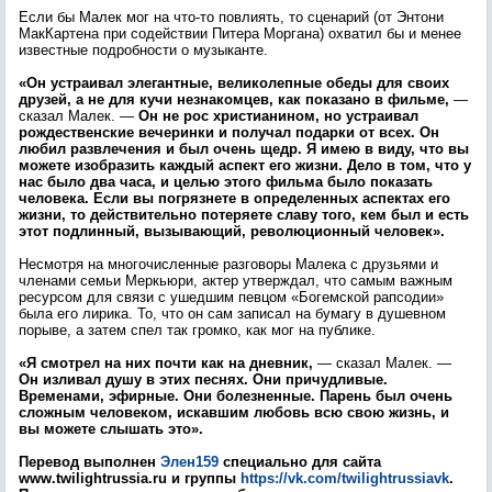
Если бы Малек мог на что-то повлиять, то сценарий (от Энтони
МакКартена при содействии Питера Моргана) охватил бы и менее
известные подробности о музыканте.
«Он устраивал элегантные, великолепные обеды для своих
друзей, а не для кучи незнакомцев, как показано в фильме,
—
сказал Малек. —
Он не рос христианином, но устраивал
рождественские вечеринки и получал подарки от всех. Он
любил развлечения и был очень щедр. Я имею в виду, что вы
можете изобразить каждый аспект его жизни. Дело в том, что у
нас было два часа, и целью этого фильма было показать
человека. Если вы погрязнете в определенных аспектах его
жизни, то действительно потеряете славу того, кем был и есть
этот подлинный, вызывающий, революционный человек».
Несмотря на многочисленные разговоры Малека с друзьями и
членами семьи Меркьюри, актер утверждал, что самым важным
ресурсом для связи с ушедшим певцом «Богемской рапсодии»
была его лирика. То, что он сам записал на бумагу в душевном
порыве, а затем спел так громко, как мог на публике.
«Я смотрел на них почти как на дневник,
— сказал Малек. —
Он изливал душу в этих песнях. Они причудливые.
Временами, эфирные. Они болезненные. Парень был очень
сложным человеком, искавшим любовь всю свою жизнь, и
вы можете слышать это».
Перевод выполнен
Элен159
специально для сайта
www.twilightrussia.ru и группы
https://vk.com/twilightrussiavk
.