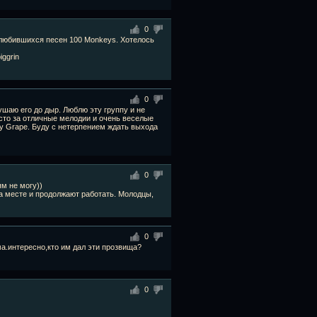
0
полюбившихся песен 100 Monkeys. Хотелось
0
ушаю его до дыр. Люблю эту группу и не
осто за отличные мелодии и очень веселые
у Grape. Буду с нетерпением ждать выхода
0
ям не могу))
 на месте и продолжают работать. Молодцы,
0
ма.интересно,кто им дал эти прозвища?
0