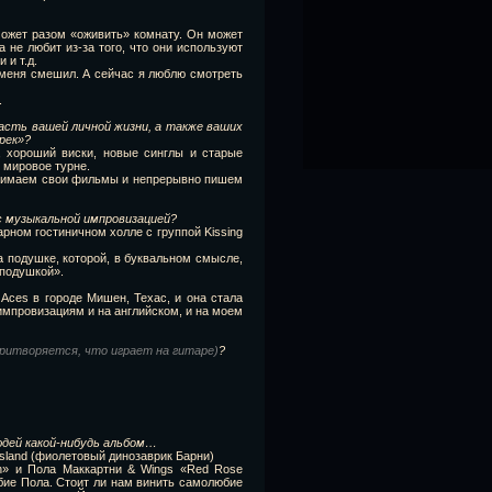
ожет разом «оживить» комнату. Он может
 не любит из-за того, что они используют
 и т.д.
а меня смешил. А сейчас я люблю смотреть
.
асть вашей личной жизни, а также ваших
рек»?
, хороший виски, новые синглы и старые
 мировое турне.
нимаем свои фильмы и непрерывно пишем
с музыкальной импровизацией?
арном гостиничном холле с группой Kissing
а подушке, которой, в буквальном смысле,
 подушкой».
Aces в городе Мишен, Техас, и она стала
импровизациям и на английском, и на моем
 притворяется, что играет на гитаре)
?
юдей какой-нибудь альбом…
n Island (фиолетовый динозаврик Барни)
h» и Пола Маккартни & Wings «Red Rose
бие Пола. Стоит ли нам винить самолюбие