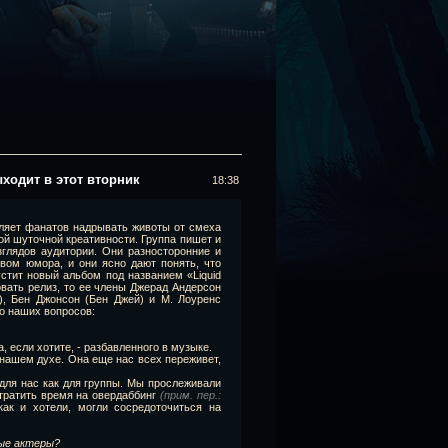
ыходит в этот вторник
18:38
вляет фанатов надрывать животы от смеха
й шуточной креативности. Группа пишет и
глядов аудитории. Они разносторонние и
вом юмора, и они ясно дают понять, что
стит новый альбом под названием «Liquid
новать релиз, то ее члены Джерад Андерсон
), Бен Джонсон (Бен Джей) и М. Лоуренс
ко наших вопросов:
 если хотите, - разбавленного в музыке.
нашем духе. Она еще нас всех переживет,
 для нас как для группы. Мы прослеживали
 тратить время на овердаббинг
(прим. пер.:
как и хотели, могли сосредоточиться на
ые актеры?