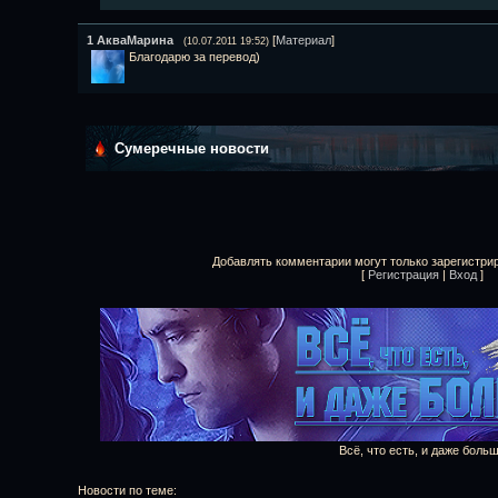
1
АкваМарина
[
Материал
]
(10.07.2011 19:52)
Благодарю за перевод)
Сумеречные новости
Добавлять комментарии могут только зарегистри
[
Регистрация
|
Вход
]
Всё, что есть, и даже боль
Новости по теме: