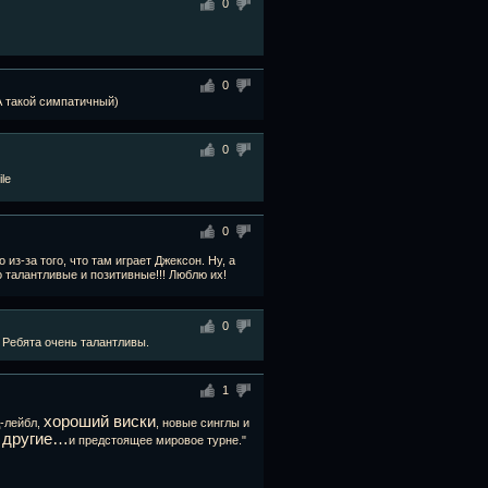
0
0
 А такой симпатичный)
0
0
из-за того, что там играет Джексон. Ну, а
 талантливые и позитивные!!! Люблю их!
0
 Ребята очень талантливы.
1
хороший виски
д-лейбл,
, новые синглы и
т другие…
и предстоящее мировое турне."