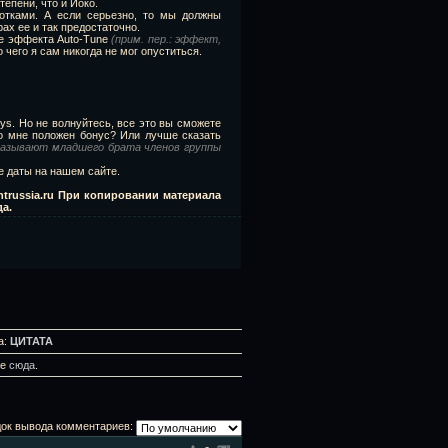
тепени, что и Йоко.
ками. А если серьезно, то мы должны
ах ее и так предостаточно.
ие эффекта Auto-Tune
(прим. пер.: эффект,
до чего я сам никогда не мог опуститься.
ys. Но не волнуйтесь, все это вы сможете
что мне положен бонус? Или лучше сказать
 называют младшего брата членов группы
е даты на нашем сайте.
htrussia.ru При копировании материала
да.
а:
ЦИТАТА
те
сюда
.
ок вывода комментариев: