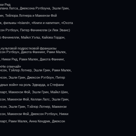
кки Рид
ллана Латса, Джексона Рэтбоуна, Эшли Грин,
ин, Тейлора Лотнера и Маккензи Фой
, фильмы «Island», «Книги и напитки», «Охота
сон Рэтбоун, Питер Фачинелли (и Люк Эванс)
р Фачинелли, Майкл Уэлш, Кайова Гордон,
зд культовой подростковой франшизы
сон Рэтбоун, Дакота Фаннинг, Рами Малек,
 Никки Рид, Рами Малек, Дакота Фаннинг,
 «Не отвечай»
нсон, Тэйлор Лотнер, Эшли Грин, Рами Малек,
нсон, Эшли Грин, Джексон Рэтбоун, Питер
здных войн» на роль Эдварда, а Стефани
юарт, Маккензи Фой, Эшли Грин, Майкл Шин,
сон, Маккензи Фой, Келлан Латс, Эшли Грин,
нсон, Эшли Грин, Тэйлор Лотнер, Маккензи
сон, Маккензи Фой, Джексон Рэтбоун, Никки
юарт, Рами Малек, Анна Кендрик, Джексон