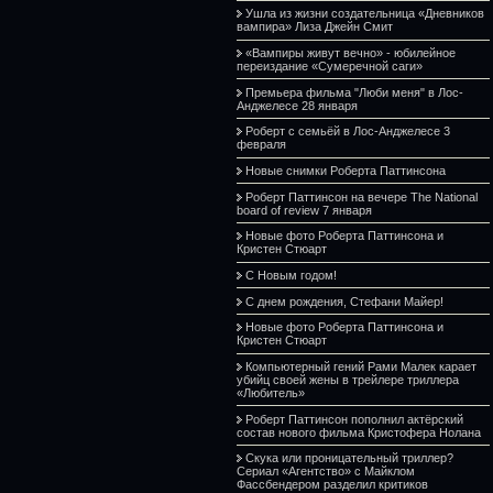
Ушла из жизни создательница «Дневников
вампира» Лиза Джейн Смит
«Вампиры живут вечно» - юбилейное
переиздание «Сумеречной саги»
Премьера фильма "Люби меня" в Лос-
Анджелесе 28 января
Роберт с семьёй в Лос-Анджелесе 3
февраля
Новые снимки Роберта Паттинсона
Роберт Паттинсон на вечере The National
board of review 7 января
Новые фото Роберта Паттинсона и
Кристен Стюарт
С Новым годом!
С днем рождения, Стефани Майер!
Новые фото Роберта Паттинсона и
Кристен Стюарт
Компьютерный гений Рами Малек карает
убийц своей жены в трейлере триллера
«Любитель»
Роберт Паттинсон пополнил актёрский
состав нового фильма Кристофера Нолана
Скука или проницательный триллер?
Сериал «Агентство» с Майклом
Фассбендером разделил критиков