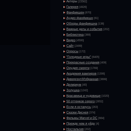
Актеры
[15562]
Галерея
[4926]
Фанфикшен
[670]
Аудио-фанфикшн
[61]
Обзоры фанфикшна
[138]
Важные даты и события
[202]
Библиотека
[369]
Видео
[4500]
Сайт
[2499]
Опросы
[172]
"Голодные игры"
[6405]
Прекрасные создания
[409]
Орудия смерти
[1769]
Академия вампиров
[1306]
Дивергент/Избранная
[3899]
Делириум
[40]
Золушка
[1242]
Красавица и чудовище
[1020]
50 оттенков серого
[2652]
Если я останусь
[263]
Сказки Диснея
[374]
Фильмы Marvel и DC
[664]
Прежде чем я уйду
[4]
Ностальгия
[202]