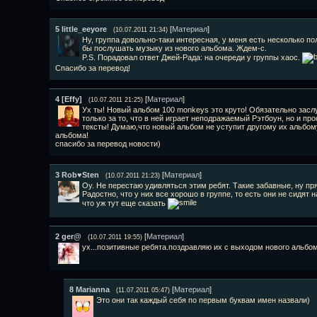
5
little_eeyore
[
Материал
]
(10.07.2011 21:34)
Ну, группа довольно-таки интересная, у меня есть несколько 
бы послушать музыку из нового альбома. Ждем-с.
P.S. Порадовал ответ Джей-Рада: на очереди у группы хаос.
Спасибо за перевод!
4
[Effy]
[
Материал
]
(10.07.2011 21:25)
Ух ты! Новый альбом 100 monkeys это круто! Обязательно засл
только за то, что в ней играет неподражаемый Рэтбоун, но и пр
тексты! Думаю,что новый альбом не уступит другому их альбом
альбома!
спасибо за перевод новости)
3
Rob♥Sten
[
Материал
]
(10.07.2011 21:23)
Оу. Не перестаю удивляться этим ребят. Такие забавные, ну пр
Радостно, что у них все хорошо в группе, то есть они не сидят
что уж тут еще сказать
2
ger@
[
Материал
]
(10.07.2011 19:55)
ух...позитивные ребята.поздравляю их с выходом нового альбо
8
Marianna
[
Материал
]
(11.07.2011 05:47)
Это они так каждый себя по первым буквам имен назвали)