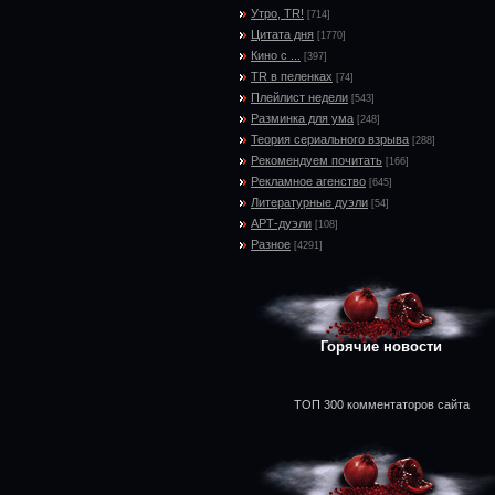
Утро, TR!
[714]
Цитата дня
[1770]
Кино с ...
[397]
TR в пеленках
[74]
Плейлист недели
[543]
Разминка для ума
[248]
Теория сериального взрыва
[288]
Рекомендуем почитать
[166]
Рекламное агенство
[645]
Литературные дуэли
[54]
АРТ-дуэли
[108]
Разное
[4291]
Горячие новости
ТОП 300 комментаторов сайта