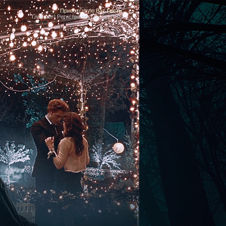
Приветствую Вас
Гость
Главная
|
Регистрация
|
Вход
|
RSS