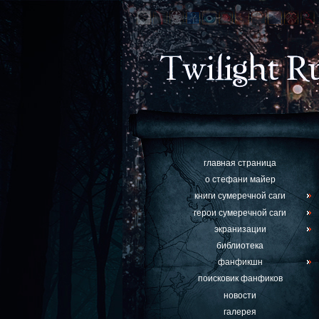
главная страница
о стефани майер
книги сумеречной саги
герои сумеречной саги
экранизации
библиотека
фанфикшн
поисковик фанфиков
новости
галерея