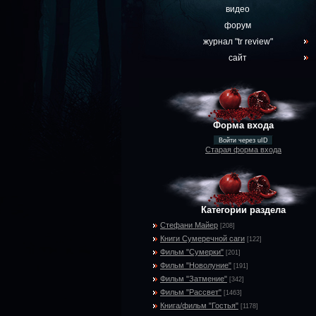
видео
форум
журнал "tr review"
сайт
Форма входа
Войти через uID
Старая форма входа
Категории раздела
Стефани Майер
[208]
Книги Сумеречной саги
[122]
Фильм "Сумерки"
[201]
Фильм "Новолуние"
[191]
Фильм "Затмение"
[342]
Фильм "Рассвет"
[1463]
Книга/фильм "Гостья"
[1178]