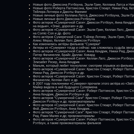
Новые фото Джексона Рэтбоуна, Эшли Грин, Келлана Латса и Ни
Новые фото Роберта Паттинсона, Кристен Стюарт, Никки Рид, Ке
Тейлора Лотнера и Дакоты Фаннинг
Новые личные фото Келлана Латса, Джексона Рэтбоуна, Эшли Гр
Новые личные фото Джексона Рэтбоуна
Фото актеров «Сумеречной Саги»: Джексон Рэтбоун, Анна Кендрик
на ведьм», «Элис, дорогая» и др.
Фото актеров «Сумеречной Саги»: Эшли Грин, Келлан Латс, Джек
на Comic-Con и др. фото
Фото актёров Сумеречной Саги: Тэйлор Лотнер, Эшли Грин, Пите
Алекс Мераз, Келлан Латс Джексон Рэтбоун
Как изменились актёры фильмов “Сумерки”
Актеры из «Сумерек» тогда и сейчас: как сложилась судьба зве
Фото актеров «Сумеречной Саги»: Анна Кендрик, Никки Рид, Джек
Питер Фачинелли, Брайс Даллас Ховард
Фото актеров «Сумеречной Саги»: Келлан Латс, Джексон Рэтбоун,
Элизабет Ризер, Анна Кендрик
Маньяк, который любит технологии: смотрим отрывок из фильма
Фото актеров «Сумеречной Саги»: Кристен Стюарт, Роберт Патти
Никки Рид, Джексон Рэтбоун и др.
Фото актеров «Сумеречной Саги»: Кристен Стюарт, Роберт Патти
Фачинелли, Келлан Латс и др.
В 2007 году поклонники «Сумерек» прочили этого актёра из «Звё
Майер видела в ней будущего Супермена
Фото актеров «Сумеречной Саги»: Роберт Паттинсон, Кристен Ст
Анна Кендрик, Джексон Рэтбоун и др.
Фото актеров "Сумеречной Саги": Кристен Стюарт, Роберт Паттин
Джексон Рэтбоун и др; промоматериалы
Фото актеров «Сумеречной Саги»: Кристен Стюарт, Роберт Патти
Фой, Джексон Рэтбоун, Анна Кендрик...
Фото актеров "Сумеречной Саги": Кристен Стюарт, Роберт Паттин
Рид, Рами Малек и др; промоматериалы
Фото актеров «Сумеречной Саги»: Роберт Паттинсон, Кристен Ст
Рэтбоун, а также промоматериалы фильмов