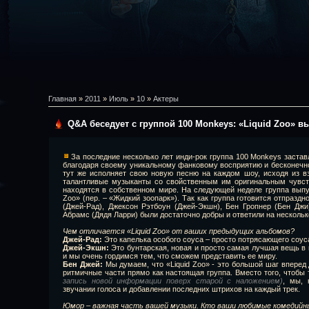
Главная
»
2011
»
Июль
»
10
»
Актеры
Q&A беседует с группой 100 Monkeys: «Liquid Zoo» в
За последние несколько лет инди-рок группа 100 Monkeys заста
благодаря своему уникальному фанковому восприятию и бесконечно
тут же исполняет свою новую песню на каждом шоу, исходя из вз
талантливые музыканты со свойственным им оригинальным чувст
находятся в собственном мире. На следующей неделе группа выпу
Zoo» (пер. – «Жидкий зоопарк»). Так как группа готовится отпразд
(Джей-Рад), Джексон Рэтбоун (Джей-Экшн), Бен Гропнер (Бен Джи
Абрамс (Дядя Ларри) были достаточно добры и ответили на несколь
Чем отличается «Liquid Zoo» от ваших предыдущих альбомов?
Джей-Рад:
Это капелька особого соуса – просто потрясающего соуса,
Джей-Экшн:
Это бунтарская, новая и просто самая лучшая вещь в 
и мы очень гордимся тем, что сможем представить ее миру.
Бен Джей:
Мы думаем, что «Liquid Zoo» - это большой шаг вперед
ритмичные части прямо как настоящая группа. Вместо того, чтобы
запись новой информации поверх старой с наложением)
, мы, 
звучании голоса и добавлении последних штрихов на каждый трек.
Юмор – важная часть вашей музыки. Кто ваши любимые комедийн