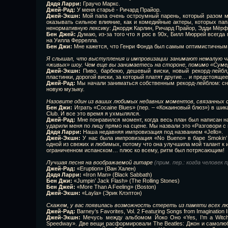
Дядя Ларри:
Граучо Маркс.
Джей-Рад:
У меня старьё - Ричард Прайор.
Джей-Экшн:
Мой папа очень остроумный парень, который разом м
оказывать сильное влияние, как и комедийные актеры, которых папа
ненормативную лексику: Джордж Карлин, Ричард Прайор, Эдди Мёрфи
Бен Джей:
Думаю, из-за того что я рос в 90х, Билл Мюррей всегд
на Уилла Феррелла.
Бен Джи:
Мне кажется, что Генри Фонда был самым оптимистичным
Я слышал, что выступления и импровизации занимают немалую ч
«живых» шоу. Чем еще вы занимаетесь на стороне, помимо «Суме
Джей-Экшн:
Пиво, барбекю, дешевый виски, новый рекорд-лейбл
пластинки, дорогой виски, за который платят другие… и предстоящее
Джей-Рад:
Мы начали заниматься собственным рекорд-лейблом: с
новую музыку.
Назовите один из ваших любимых недавних моментов, связанных 
Бен Джи:
Играть «Cocaine Blues» (пер. – «Кокаиновый блюз») в шик
Club. И все это время я ухмылялся.
Джей-Рад:
Мне понравился момент, когда весь план был написан н
ударили меня по лицу прямо на сцене. Мы назвали это «Разговори с
Дядя Ларри:
Наша недавняя импровизация под названием «Jello».
Джей-Экшн:
У нас была импровизация «No Bueno» в баре Smokin’ 
одной из свежих и любимых, потому что она улучшила мой талант к 
ограниченном испанском… плюс ко всему, ритм был потрясающим!
Лучшая песня на воображаемой гитаре
(прим. пер.: когда человек
Джей-Рад:
«Eruption» (Ван Хален)
Дядя Ларри:
«Iron Man» (Black Sabbath)
Бен Джи:
«Jumpin’ Jack Flash» (The Rolling Stones)
Бен Джей:
«More Than A Feeling» (Boston)
Джей-Экшн:
«Layla» (Эрик Клэптон)
Скажем, у вас появилась возможность стереть из памяти всех л
Джей-Рад:
Barney’s Favorites, Vol. 2 Featuring Songs from Imaginatio
Джей-Экшн:
Мечусь между альбомом Йоко Оно «Yes, I’m a Witc
Speedway». Две вещи расформировали The Beatles: Джон и самолю