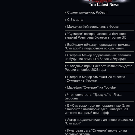
Top Latest News
С днем рождения, Роберт!
С 8 марта!
Маккензи Фой вернулась в Форкс
"Сумерки" возвращаются на большие
экраны! Розыгрыш билетов в группе ВК
Выбираем обложку переиздания романа
"Сумерки" в подарочном оформлении
Стефани Майер подразнила нас планами
на будущие романы о Белле и Эдварде
"Голодные игры: Рассвет жатвы" выйдет в
России в ноябре 2026 года
Стефани Майер отмечает 20-тилетие
«Сумерек» в Форксе!
Марафон "Сумерек" на Youtube
Что посмотреть: "Дракула" от Люка
Бессона
В «Сумерках» зря не показали, как Элис
становится вампиром: здесь интересная
история на целый спин-офф
Актер предложил идею для нового фильма
"Сумерки"
Культовая сага "Сумерки" вернется на
большие экраны