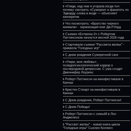
«Гляди, над чем я угорала когда-то»:
почему смотреть «Сумерки» и фанатеть по
Эдварду снова в моде — объясняет
кинокритик
Что посмотреть: «Братство черного
кинжала» - экранизация книг Дж.Р.Уорд
Съемки «Бэтмена-2» с Робертом
Паттинсоном начнутся весной 2026 года
Стартовали съемки "Рассвета жатвы" -
приквела "Голодных игр"
С днем рождения Сумеречной саги
«Умри, моя любовь»:
псевдопсихологический хоррор о
послеродовой депрессии. С ума сходит
Дженнифер Лоуренс
Роберт Паттинсон на кинофестивале в
Каннах
Кристен Стюарт на кинофестивале в
Каннах
С Днем рождения, Роберт Паттинсон!
С Днем Победы!
Роберт Паттинсон с семьёй в Лос-
Анджелесе
"Рассвет жатвы" - новая книга цикла
"Голодные игры" Сьюзен Коллинз