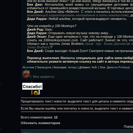
или во всем виноват Йоко? Так или иначе, Wings виноваты в той же с
Бен Джи:
Фотоальбом моей мамы со смущающими детскими фот
избавиться от приевшейся рождественской музыки. В торговых центр
Бен Джей:
Альбом Шер «Believe». С этого и началось использован
позволяющий корректировать непопадание в ноты вокалистом)
, 
Дядя Ларри:
Любой альбом, который пропагандирует ненависть.
Что на очереди у 100 Monkeys?
Джей-Рад:
Хаос.
Дядя Ларри:
Открывать новую музыку новому миру…
Джей-Экшн:
Еще одно интервью о том, что на очереди у 100 Monke
узнать на
100monkeysmusic.com
. Сайт работает! Значит ли это, 
«бонас» как у группы Jonas Brothers
(прим. пер.: Бонас Джонасом
Jonas Brothers)
?
Бен Джей:
Скоро выходит «Liquid Zoo»! Смотрите новые гастрольны
Перевод выполнен
Marianna
специально для сайта www.twilig
обязательно укажите активную ссылку на сайт и автора перево
Источник
|
Переводчик
|
Категория
:
Актеры
|
Добавил
:
Кейт
|
Теги
:
Джексон Рэтбоун
|
Мне нравится
5
Процитировать текст новости: выделите текст для цитаты и нажмите сюд
Если Вы нашли ошибку или опечатку в новости, выделите текст и нажми
Всего комментариев
:
12
Обновить комментарии
Поряд