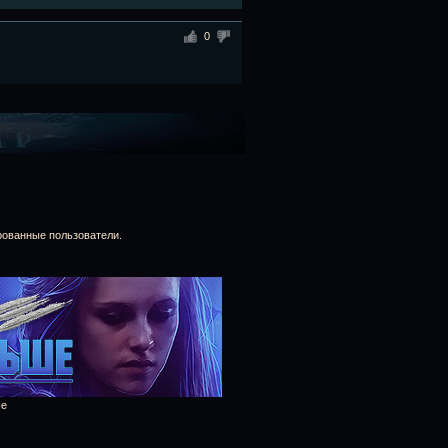
0
рованные пользователи.
ше