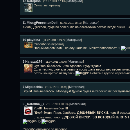
12
Katepina
[
Материал
]
(12.07.2011 17:13)
Сенкс за перевод!
11
MissஐForgottenDoll
[
Материал
]
(11.07.2011 18:17)
Хихик) Джексон, судя по описанию на алкаголика похож: везде виски...
10
playbina
[
Материал
]
(11.07.2011 17:47)
Спасибо за перевод!
Новый альбом?!Хм...не слушала их...может попробовать?
9
Наташа174
[
Материал
]
(11.07.2011 17:09)
Оу! Новый альбом! Это здорово! Буду ждать!
Если честно, сначала решила послушать несколько песен только 
потом конкретно втянулась
Ребята в группе нереально
7
Migelochka
[
Материал
]
(11.07.2011 00:38)
Вау-ч! Новый альбом! Молодцы! Думаю будет интересно их послушать!
6
_Katerina_()
[
Материал
]
(11.07.2011 00:03)
Ура!!! Новый альбом!!!!
дешевый виски
"Джей-Экшн: Пиво, барбекю,
, новый рекор
дорогой виски, за который платя
старые пластинки,
:D
Спасибо огромное за перевод