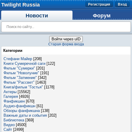
Twilight Russia
Регистрация
Вход
Новости
Форум
Войти через uID
Старая форма входа
Категории
Стефани Майер
[208]
Книги Сумеречной саги
[122]
Фильм "Сумерки"
[201]
Фильм "Новолуние"
[191]
Фильм "Затмение"
[342]
Фильм "Рассвет"
[1463]
Книга/фильм "Гостья"
[1178]
Актеры
[15562]
Галерея
[4926]
Фанфикшен
[670]
Аудио-фанфикшн
[61]
Обзоры фанфикшна
[138]
Важные даты и события
[202]
Библиотека
[369]
Видео
[4500]
Сайт
[2499]