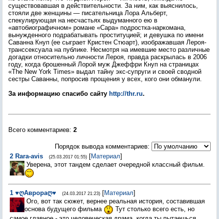
существовавшая в действительности. За ним, как выяснилось,
стояли две женщины — писательница Лора Альберт,
спекулирующая на несчастьях
выдуманного ею в
«автобиографичном» романе «Сара» подростка-наркомана,
вынужденного подрабатывать проституцией; и девушка по имени
Саванна Кнуп (ее сыграет Кристен Стюарт), изображавшая Лероя-
транссексуала на публике. Несмотря на имевшие место различные
догадки относительно личности Лероя, правда раскрылась в 2006
году, когда брошенный Лорой муж Джеффри Кнуп на страницах
«The New York Times» выдал тайну экс-супруги и своей сводной
сестры Саванны, попросив прощения у всех, кого они обманули.
За информацию спасибо сайту
http://thr.ru
.
Всего комментариев
:
2
Порядок вывода комментариев:
2
Rara-avis
[
Материал
]
(25.03.2017 01:55)
Уверена, этот тандем сделает очередной классный фильм.
1
♥ღАврораღ♥
[
Материал
]
(24.03.2017 21:23)
Ого, вот так сюжет, вернее реальная история, составившая
основа будущего фильма
Тут столько всего есть, но
самое главное - это человеческая драма, когда ты пытаешься