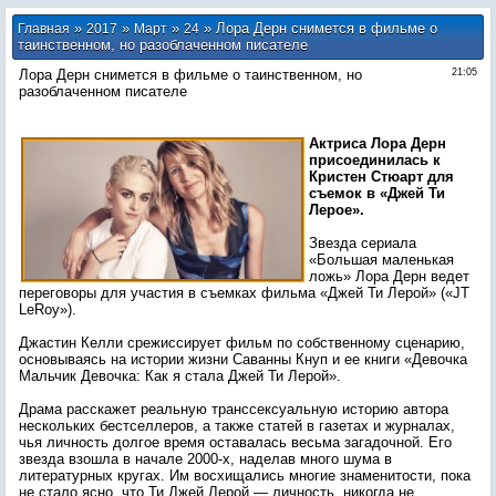
»
»
»
» Лора Дерн снимется в фильме о
Главная
2017
Март
24
таинственном, но разоблаченном писателе
Лора Дерн снимется в фильме о таинственном, но
21:05
разоблаченном писателе
Актриса Лора Дерн
присоединилась к
Кристен Стюарт для
съемок в «Джей Ти
Лерое».
Звезда сериала
«Большая маленькая
ложь» Лора Дерн ведет
переговоры для участия в съемках фильма «Джей Ти Лерой» («JT
LeRoy»).
Джастин Келли срежиссирует фильм по собственному сценарию,
основываясь на истории жизни Саванны Кнуп и ее книги «Девочка
Мальчик Девочка: Как я стала Джей Ти Лерой».
Драма расскажет реальную транссексуальную историю автора
нескольких бестселлеров, а также статей в газетах и журналах,
чья личность долгое время оставалась весьма загадочной. Его
звезда взошла в начале 2000-х, наделав много шума в
литературных кругах. Им восхищались многие знаменитости, пока
не стало ясно, что Ти Джей Лерой — личность, никогда не