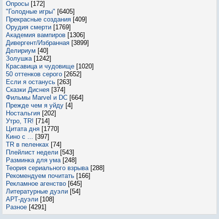
Опросы
[172]
"Голодные игры"
[6405]
Прекрасные создания
[409]
Орудия смерти
[1769]
Академия вампиров
[1306]
Дивергент/Избранная
[3899]
Делириум
[40]
Золушка
[1242]
Красавица и чудовище
[1020]
50 оттенков серого
[2652]
Если я останусь
[263]
Сказки Диснея
[374]
Фильмы Marvel и DC
[664]
Прежде чем я уйду
[4]
Ностальгия
[202]
Утро, TR!
[714]
Цитата дня
[1770]
Кино с ...
[397]
TR в пеленках
[74]
Плейлист недели
[543]
Разминка для ума
[248]
Теория сериального взрыва
[288]
Рекомендуем почитать
[166]
Рекламное агенство
[645]
Литературные дуэли
[54]
АРТ-дуэли
[108]
Разное
[4291]