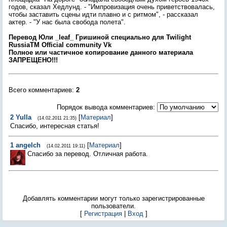
годов, сказал Хедлунд. - "Импровизация очень приветствовалась,
чтобы заставить сцены идти плавно и с ритмом", - рассказал
актер. - "У нас была свобода полета".
Перевод Юли _leaf_ Гришиной специально для Twilight
RussiaTM Оfficial community Vk
Пoлнoe или чacтичнoe кoпиpoвaниe дaннoгo мaтepиaлa
ЗАПРЕЩЕНО!!!
Всего комментариев
:
2
Порядок вывода комментариев:
2
Yulla
[
Материал
]
(14.02.2011 21:35)
Спасибо, интересная статья!
1
angelch
[
Материал
]
(14.02.2011 19:11)
Спасибо за перевод. Отличная работа.
Добавлять комментарии могут только зарегистрированные
пользователи.
[
Регистрация
|
Вход
]