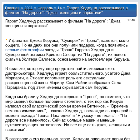
»
»
»
» Гаррет Хедлунд рассказывает о
Главная
2011
Февраль
14
фильме "На дороге": "Джаз, женщины и наркотики"
Гаррет Хедлунд рассказывает о фильме "На дороге": "Джаз,
17:49
женщины и наркотики"
У фанатов Джека Керуака, "Сумерек" и "Трона", кажется, мало
общего. Но на днях все они получили подарок, когда появились
первые фотографии
звезды "Трона" Гаррета Хедлунда и
Сумеречной актрисы Кристен Стюарт из "На дороге", их нового
фильма Уолтера Саллеса, основанного на бестселлере Керуака.
В фильме, которому еще предстоит найти американского
дистрибьютора, Хедлунд играет обольстительного, усатого Дина
Мориарти, а Стюарт исполняет роль его сексуально
раскрепощенной жены Мэрилу. Сэм Райли изображает Сэла
Пэрадайза, под этим именем скрывается сам Керуак.
Когда мы брали у Хедлунда интервью о "Троне", он отметил, что
мир сменил больше половины столетия, с тех пор как Керуак
написал свой классический роман времен Битников. - "Времена
немного изменились", - сказал Хедлунд, наслаждаясь карьерой в
момент выхода "Трона: Наследие" и "Я ухожу - не плачь". - "На
дороге все изменилось. Сейчас больше машин и меньше
путешествующих автостопом. Но все еще есть джаз, женщины и
наркотики".
В разговоре о его реальном герое, Хелдунд описывает парня без