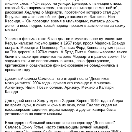
лишних слов. - "Он вырос на улицах Денвера, с пьяницей отцом,
который был парикмахером, которого он никогда не мог найти", -
рассказал Хедлунд о Мориарти, прототипом которого стал друг
Керуака, одна из важнейших фигур поколения битников, Нил
Кэссиди. - "Он проводил время в бильярдных, пытаясь добыть
денег, а весь подростковый период прошел в заключении за кражу
машин".
У самого фильма тоже было долгое и мучительное путешествие.
Керуак написал письмо давно в 1957 году, прося Марлона Брандо
сыграть Мориарти. Продюсер Фрэнсис Форд Коппола купил права
на "На дороге" в 1970-х годах. А Брэд Питт и Колин Фаррелл также
были в списке претендентов на роль Мориарти в разное время. Но
задумка так и не воплотилась в жизнь, пока французское,
британское и бразильское финансирование не объединились в
прошлом году.
Дорожный фильм Саллеса - его второй после "Дневников
мотоциклиста" 2004 года - привел его команде в Монреаль,
Аргентину, Чили, Новый орлеан, Аризону, Мехико и Калгари,
Канада.
Для одной сцены Хедлунд вел Хадсон Хорнет 1949 года в Андах
во время бури, в очках и крича из окна, пока Саллес сидел на
пассажирском сидении, держа камеру, а другая камера была
установлена на капоте машины.
Благодаря небольшой команде и кинооператору "Дневников"
Саллеса Эрику Готье, часто снимающим ручной камерой,
площадка "На дороге" обладала свободным духом героев 1940х