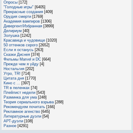
Опросы
[172]
"Голодные игры"
[6405]
Прекрасные создания
[409]
Орудия смерти
[1769]
Академия вампиров
[1306]
Дивергент/Избранная
[3899]
Делириум
[40]
Золушка
[1242]
Красавица и чудовище
[1020]
50 оттенков серого
[2652]
Если я останусь
[263]
Сказки Диснея
[374]
Фильмы Marvel и DC
[664]
Прежде чем я уйду
[4]
Ностальгия
[202]
Утро, TR!
[714]
Цитата дня
[1770]
Кино с ...
[397]
TR в пеленках
[74]
Плейлист недели
[543]
Разминка для ума
[248]
Теория сериального взрыва
[288]
Рекомендуем почитать
[166]
Рекламное агенство
[645]
Литературные дуэли
[54]
АРТ-дуэли
[108]
Разное
[4291]