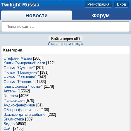
Twilight Russia
Регистрация
Вход
Новости
Форум
Войти через uID
Старая форма входа
Категории
Стефани Майер
[208]
Книги Сумеречной саги
[122]
Фильм "Сумерки"
[201]
Фильм "Новолуние"
[191]
Фильм "Затмение"
[342]
Фильм "Рассвет"
[1463]
Книга/фильм "Гостья"
[1178]
Актеры
[15562]
Галерея
[4926]
Фанфикшен
[670]
Аудио-фанфикшн
[61]
Обзоры фанфикшна
[138]
Важные даты и события
[202]
Библиотека
[369]
Видео
[4500]
Сайт
[2499]