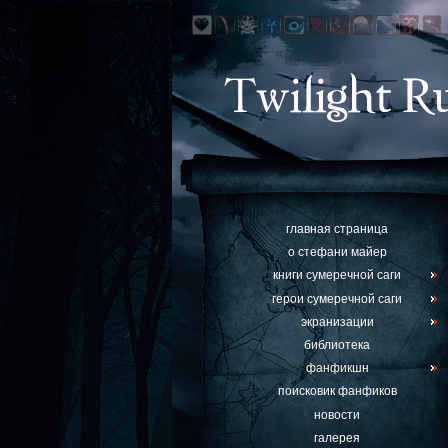
главная страница
о стефани майер
книги сумеречной саги
герои сумеречной саги
экранизации
библиотека
фанфикшн
поисковик фанфиков
новости
галерея