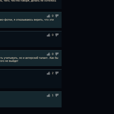
, чего, честно говоря, делать не хотелось
0
мо-фотки, я отказываюсь верить, что эти
0
0
ь учитывать, но и актерский талант...Как бы
того не выйдет
2
1