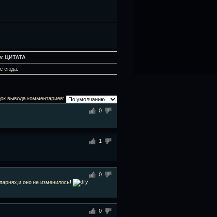
а:
ЦИТАТА
те
сюда
.
ок вывода комментариев:
0
1
0
ъ парнях,и оно не изменилось!
0