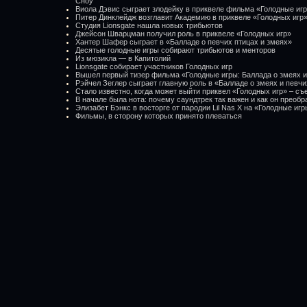
Сноу
Виола Дэвис сыграет злодейку в приквеле фильма «Голодные иг
Питер Динклейдж возглавит Академию в приквеле «Голодных игр
Студия Lionsgate нашла новых трибьютов
Джейсон Шварцман получил роль в приквеле «Голодных игр»
Хантер Шафер сыграет в «Балладе о певчих птицах и змеях»
Десятые голодные игры собирают трибьютов и менторов
Из мюзикла — в Капитолий
Lionsgate собирает участников Голодных игр
Вышел первый тизер фильма «Голодные игры: Баллада о змеях и
Рэйчел Зеглер сыграет главную роль в «Балладе о змеях и певчи
Стало известно, когда может выйти приквел «Голодных игр» – съ
В начале была нота: почему саундтрек так важен и как он преоб
Элизабет Бэнкс в восторге от пародии Lil Nas X на «Голодные иг
Фильмы, в сторону которых принято плеваться