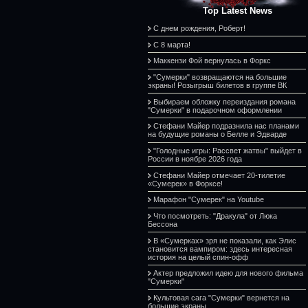
Top Latest News
С днем рождения, Роберт!
С 8 марта!
Маккензи Фой вернулась в Форкс
"Сумерки" возвращаются на большие
экраны! Розыгрыш билетов в группе ВК
Выбираем обложку переиздания романа
"Сумерки" в подарочном оформлении
Стефани Майер подразнила нас планами
на будущие романы о Белле и Эдварде
"Голодные игры: Рассвет жатвы" выйдет в
России в ноябре 2026 года
Стефани Майер отмечает 20-тилетие
«Сумерек» в Форксе!
Марафон "Сумерек" на Youtube
Что посмотреть: "Дракула" от Люка
Бессона
В «Сумерках» зря не показали, как Элис
становится вампиром: здесь интересная
история на целый спин-офф
Актер предложил идею для нового фильма
"Сумерки"
Культовая сага "Сумерки" вернется на
большие экраны