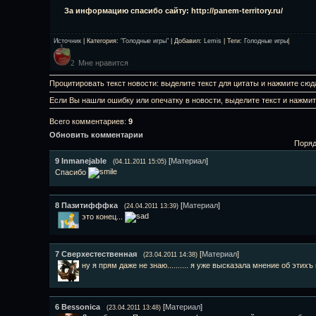
За информацию спасибо сайту: http://panem-territory.ru/
Источник
|
Категория
:
"Голодные игры"
|
Добавил
:
Lemis
|
Теги
:
Голодные игры
|
Мне нравится
2
Процитировать текст новости: выделите текст для цитаты и нажмите сюд
Если Вы нашли ошибку или опечатку в новости, выделите текст и нажми
Всего комментариев
:
9
Обновить комментарии
Поряд
9
Inmanejable
[
Материал
]
(04.11.2011 15:05)
Спасибо
8
Пазитифффка
[
Материал
]
(24.04.2011 13:39)
это конец...
7
Сверхестественная
[
Материал
]
(23.04.2011 14:38)
ну я прям даже не знаю.......... я уже высказала мнение об этих
6
Bessonica
[
Материал
]
(23.04.2011 13:48)