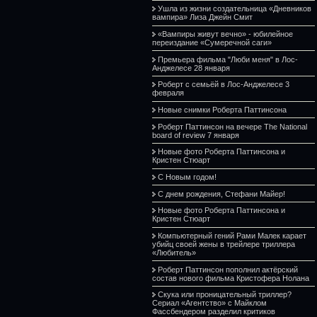
Ушла из жизни создательница «Дневников
вампира» Лиза Джейн Смит
«Вампиры живут вечно» - юбилейное
переиздание «Сумеречной саги»
Премьера фильма "Люби меня" в Лос-
Анджелесе 28 января
Роберт с семьёй в Лос-Анджелесе 3
февраля
Новые снимки Роберта Паттинсона
Роберт Паттинсон на вечере The National
board of review 7 января
Новые фото Роберта Паттинсона и
Кристен Стюарт
С Новым годом!
С днем рождения, Стефани Майер!
Новые фото Роберта Паттинсона и
Кристен Стюарт
Компьютерный гений Рами Малек карает
убийц своей жены в трейлере триллера
«Любитель»
Роберт Паттинсон пополнил актёрский
состав нового фильма Кристофера Нолана
Скука или проницательный триллер?
Сериал «Агентство» с Майклом
Фассбендером разделил критиков