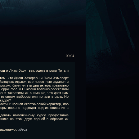
00:04
ош и Лиам будут выглядеть в роли Пита и
 том, что Джош Хачерсон и Лиам Хэмсворт
Голодных играх», все новостные издания и
росом, были ли эти два актера правильно
Герри Росс, и Сьюзанн Коллинз рассказали
парня захватили их внимание, что дает нам
что своим выбором они попали в цель. Но
 кадре?
астинг носили скептический характер, ибо
теры внешне подходят под их описания в
довать намеченному курсу, предоставив
жника на этих двух парней в образах их
разрешении
здесь