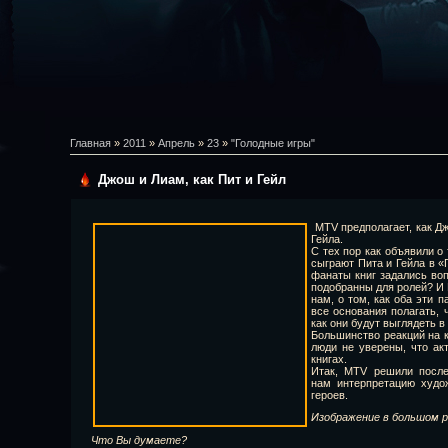
Главная
»
2011
»
Апрель
»
23
»
"Голодные игры"
Джош и Лиам, как Пит и Гейл
МТV предполагает, как Дж
Гейла.
С тех пор как объявили о
сыграют Пита и Гейла в «
фанаты книг задались воп
подобранны для ролей? И 
нам, о том, как оба эти 
все основания полагать, 
как они будут выглядеть в
Большинство реакций на к
люди не уверены, что ак
книгах.
Итак, МТV решили после
нам интерпретацию худо
героев.
Изображение в большом 
Что Вы думаете?