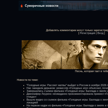
Сумеречные новости
Добавлять комментарии могут только зарегистри
[
Регистрация
|
Вход
]
Песнь, которая тает в теб
Новости по теме:
"Голодные игры: Рассвет жатвы" выйдет в России в ноябре 2026 
Нас закидали дерьмом: режиссёр «Голодных игр» объяснил, поче
Завершились съемки фильма «Голодные игры: Баллада о змеях 
Дженнифер Лоуренс неожиданно прокомментировала приквел «Го
птицах»
Вышло видео со съемок фильма «Голодные игры: Баллада о змея
локацией
На первом кадре из фильма «Голодные игры: Баллада о змеях и 