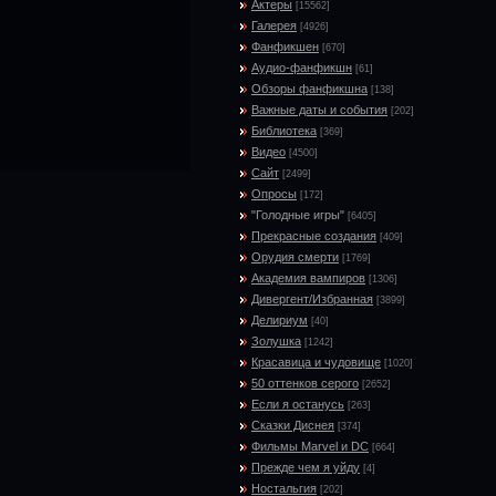
Актеры
[15562]
Галерея
[4926]
Фанфикшен
[670]
Аудио-фанфикшн
[61]
Обзоры фанфикшна
[138]
Важные даты и события
[202]
Библиотека
[369]
Видео
[4500]
Сайт
[2499]
Опросы
[172]
"Голодные игры"
[6405]
Прекрасные создания
[409]
Орудия смерти
[1769]
Академия вампиров
[1306]
Дивергент/Избранная
[3899]
Делириум
[40]
Золушка
[1242]
Красавица и чудовище
[1020]
50 оттенков серого
[2652]
Если я останусь
[263]
Сказки Диснея
[374]
Фильмы Marvel и DC
[664]
Прежде чем я уйду
[4]
Ностальгия
[202]