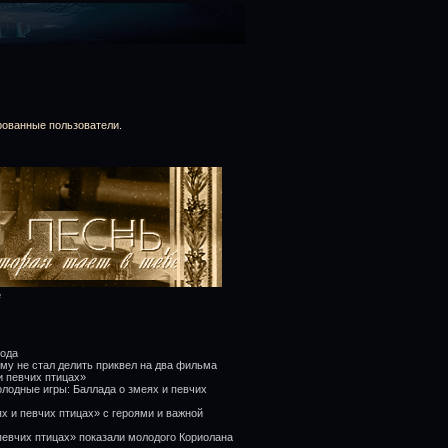
рованные пользователи.
е
года
му не стал делить приквел на два фильма
и певчих птицах»
лодные игры: Баллада о змеях и певчих
х и певчих птицах» с героями и важной
певчих птицах» показали молодого Кориолана