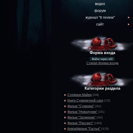
видео
форум
журнал "tr review"
сайт
Форма входа
Войти через uID
Старая форма входа
Категории раздела
Стефани Майер
[208]
Книги Сумеречной саги
[122]
Фильм "Сумерки"
[201]
Фильм "Новолуние"
[191]
Фильм "Затмение"
[342]
Фильм "Рассвет"
[1463]
Книга/фильм "Гостья"
[1178]