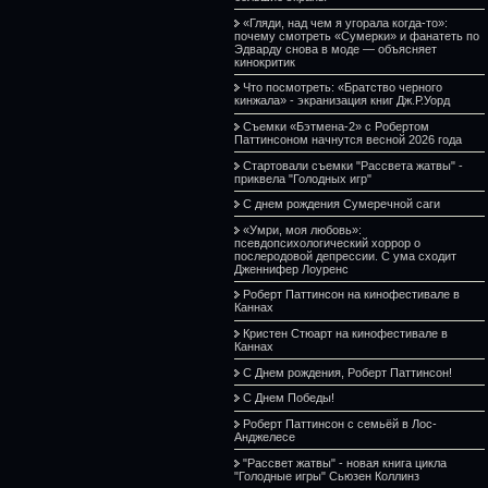
«Гляди, над чем я угорала когда-то»:
почему смотреть «Сумерки» и фанатеть по
Эдварду снова в моде — объясняет
кинокритик
Что посмотреть: «Братство черного
кинжала» - экранизация книг Дж.Р.Уорд
Съемки «Бэтмена-2» с Робертом
Паттинсоном начнутся весной 2026 года
Стартовали съемки "Рассвета жатвы" -
приквела "Голодных игр"
С днем рождения Сумеречной саги
«Умри, моя любовь»:
псевдопсихологический хоррор о
послеродовой депрессии. С ума сходит
Дженнифер Лоуренс
Роберт Паттинсон на кинофестивале в
Каннах
Кристен Стюарт на кинофестивале в
Каннах
С Днем рождения, Роберт Паттинсон!
С Днем Победы!
Роберт Паттинсон с семьёй в Лос-
Анджелесе
"Рассвет жатвы" - новая книга цикла
"Голодные игры" Сьюзен Коллинз