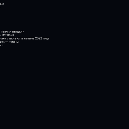
ры»
»
 певчих птицах»
х птицах»
емки стартуют в начале 2022 года
ражает фильм
ры»