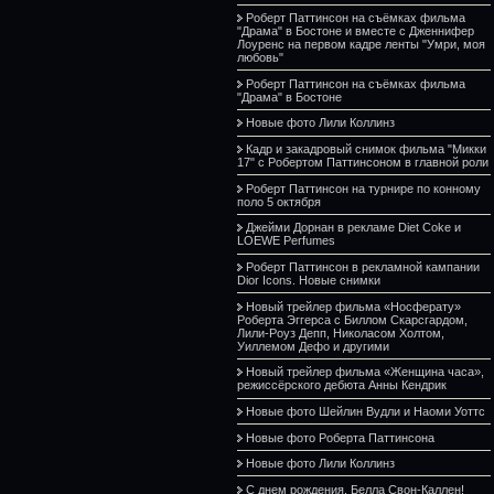
Роберт Паттинсон на съёмках фильма
"Драма" в Бостоне и вместе с Дженнифер
Лоуренс на первом кадре ленты "Умри, моя
любовь"
Роберт Паттинсон на съёмках фильма
"Драма" в Бостоне
Новые фото Лили Коллинз
Кадр и закадровый снимок фильма "Микки
17" с Робертом Паттинсоном в главной роли
Роберт Паттинсон на турнире по конному
поло 5 октября
Джейми Дорнан в рекламе Diet Coke и
LOEWE Perfumes
Роберт Паттинсон в рекламной кампании
Dior Icons. Новые снимки
Новый трейлер фильма «Носферату»
Роберта Эггерса с Биллом Скарсгардом,
Лили-Роуз Депп, Николасом Холтом,
Уиллемом Дефо и другими
Новый трейлер фильма «Женщина часа»,
режиссёрского дебюта Анны Кендрик
Новые фото Шейлин Вудли и Наоми Уоттс
Новые фото Роберта Паттинсона
Новые фото Лили Коллинз
С днем рождения, Белла Свон-Каллен!