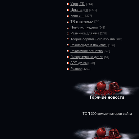
Утро, TR!
[714]
Цитата дня
[1770]
Кино с ...
[397]
TR в пеленках
[74]
Плейлист недели
[543]
Разминка для ума
[248]
Теория сериального взрыва
[288]
Рекомендуем почитать
[166]
Рекламное агенство
[645]
Литературные дуэли
[54]
АРТ-дуэли
[108]
Разное
[4291]
Горячие новости
ТОП 300 комментаторов сайта