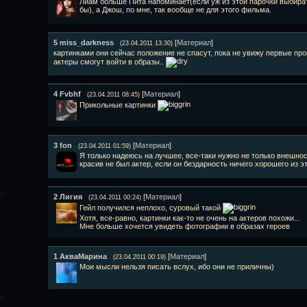
Лиам больше Пита напоминает(если уж из этой парочки выбирать
бы), а Джош, по мне, так вообще не для этого фильма.
5
miss_darkness
[
Материал
]
(23.04.2011 13:30)
картинками они сейчас положение не спасут, пока не увижу первые про
актеры смогут войти в образы..
4
Fvbhf
[
Материал
]
(23.04.2011 08:45)
Прикольные картинки
3
fon
[
Материал
]
(23.04.2011 01:59)
Я только надеюсь на лучшее, все-таки нужно не только внешност
красив не был актер, если он бездарность ничего хорошего из э
2
Лигия
[
Материал
]
(23.04.2011 00:24)
Гейл получился неплохо, суровый такой
Хотя, все-равно, картинки как-то не очень на актеров похожи...
Мне больше хочется увидеть фотографии в образах героев
1
АкваМарина
[
Материал
]
(23.04.2011 00:19)
Мои мысли нельзя писать вслух, ибо они не приличны)