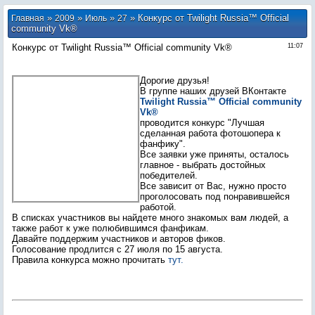
»
»
»
» Конкурс от Twilight Russia™ Оfficial
Главная
2009
Июль
27
community Vk®
Конкурс от Twilight Russia™ Оfficial community Vk®
11:07
Дорогие друзья!
В группе наших друзей ВКонтакте
Twilight Russia™ Оfficial community
Vk®
проводится конкурс "Лучшая
сделанная работа фотошопера к
фанфику".
Все заявки уже приняты, осталось
главное - выбрать достойных
победителей.
Все зависит от Вас, нужно просто
проголосовать под понравившейся
работой.
В списках участников вы найдете много знакомых вам людей, а
также работ к уже полюбившимся фанфикам.
Давайте поддержим участников и авторов фиков.
Голосование продлится с 27 июля по 15 августа.
Правила конкурса можно прочитать
тут.