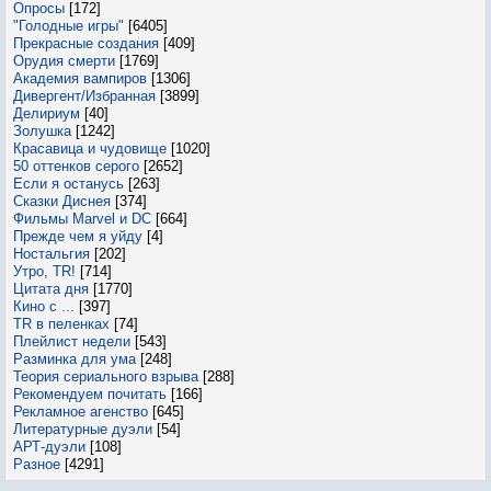
Опросы
[172]
"Голодные игры"
[6405]
Прекрасные создания
[409]
Орудия смерти
[1769]
Академия вампиров
[1306]
Дивергент/Избранная
[3899]
Делириум
[40]
Золушка
[1242]
Красавица и чудовище
[1020]
50 оттенков серого
[2652]
Если я останусь
[263]
Сказки Диснея
[374]
Фильмы Marvel и DC
[664]
Прежде чем я уйду
[4]
Ностальгия
[202]
Утро, TR!
[714]
Цитата дня
[1770]
Кино с ...
[397]
TR в пеленках
[74]
Плейлист недели
[543]
Разминка для ума
[248]
Теория сериального взрыва
[288]
Рекомендуем почитать
[166]
Рекламное агенство
[645]
Литературные дуэли
[54]
АРТ-дуэли
[108]
Разное
[4291]