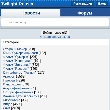
Twilight Russia
Регистрация
Вход
Новости
Форум
Войти через uID
Старая форма входа
Категории
Стефани Майер
[208]
Книги Сумеречной саги
[122]
Фильм "Сумерки"
[201]
Фильм "Новолуние"
[191]
Фильм "Затмение"
[342]
Фильм "Рассвет"
[1463]
Книга/фильм "Гостья"
[1178]
Актеры
[15562]
Галерея
[4926]
Фанфикшен
[670]
Аудио-фанфикшн
[61]
Обзоры фанфикшна
[138]
Важные даты и события
[202]
Библиотека
[369]
Видео
[4500]
Сайт
[2499]