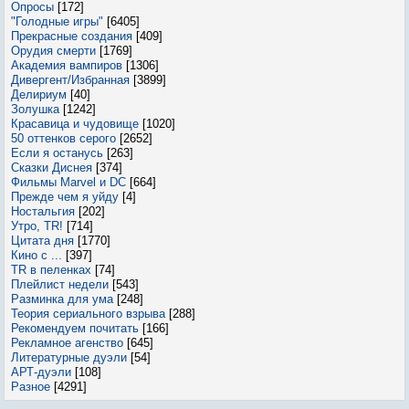
Опросы
[172]
"Голодные игры"
[6405]
Прекрасные создания
[409]
Орудия смерти
[1769]
Академия вампиров
[1306]
Дивергент/Избранная
[3899]
Делириум
[40]
Золушка
[1242]
Красавица и чудовище
[1020]
50 оттенков серого
[2652]
Если я останусь
[263]
Сказки Диснея
[374]
Фильмы Marvel и DC
[664]
Прежде чем я уйду
[4]
Ностальгия
[202]
Утро, TR!
[714]
Цитата дня
[1770]
Кино с ...
[397]
TR в пеленках
[74]
Плейлист недели
[543]
Разминка для ума
[248]
Теория сериального взрыва
[288]
Рекомендуем почитать
[166]
Рекламное агенство
[645]
Литературные дуэли
[54]
АРТ-дуэли
[108]
Разное
[4291]