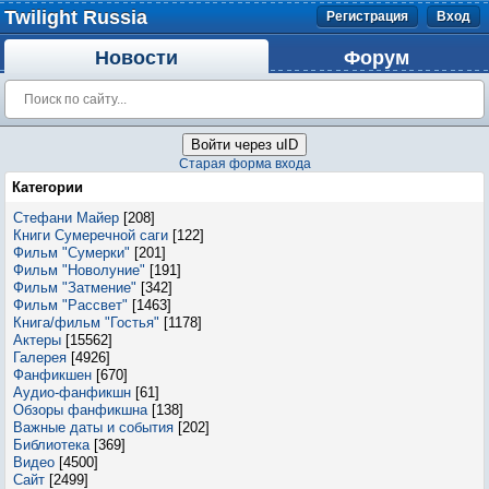
Twilight Russia
Регистрация
Вход
Новости
Форум
Войти через uID
Старая форма входа
Категории
Стефани Майер
[208]
Книги Сумеречной саги
[122]
Фильм "Сумерки"
[201]
Фильм "Новолуние"
[191]
Фильм "Затмение"
[342]
Фильм "Рассвет"
[1463]
Книга/фильм "Гостья"
[1178]
Актеры
[15562]
Галерея
[4926]
Фанфикшен
[670]
Аудио-фанфикшн
[61]
Обзоры фанфикшна
[138]
Важные даты и события
[202]
Библиотека
[369]
Видео
[4500]
Сайт
[2499]