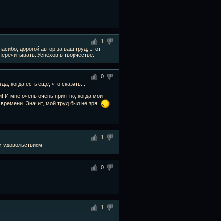
1
пасибо, дорогой автор за ваш труд, этот
еречитывать. Успехов в творчестве.
0
а, когда есть еще, что сказать...
и! И мне очень-очень приятно, когда мои
времени. Значит, мой труд был не зря.
1
м удовольствием.
0
1