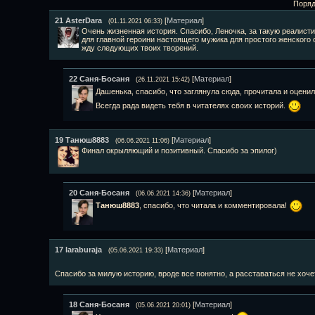
Поряд
21
AsterDara
[
Материал
]
(01.11.2021 06:33)
Очень жизненная история. Спасибо, Леночка, за такую реалисти
для главной героини настоящего мужика для простого женского 
жду следующих твоих творений.
22
Саня-Босаня
[
Материал
]
(26.11.2021 15:42)
Дашенька, спасибо, что заглянула сюда, прочитала и оцени
Всегда рада видеть тебя в читателях своих историй.
19
Танюш8883
[
Материал
]
(06.06.2021 11:06)
Финал окрыляющий и позитивный. Спасибо за эпилог)
20
Саня-Босаня
[
Материал
]
(06.06.2021 14:36)
Танюш8883
, спасибо, что читала и комментировала!
17
laraburaja
[
Материал
]
(05.06.2021 19:33)
Спасибо за милую историю, вроде все понятно, а расставаться не хоче
18
Саня-Босаня
[
Материал
]
(05.06.2021 20:01)