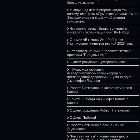
большие экраны
«Гляди, над чем я угорала когда-то»:
почему смотреть «Сумерки» и фанатеть по
Эдварду снова в моде — объясняет
кинокритик
Что посмотреть: «Братство черного
кинжала» - экранизация книг Дж.Р.Уорд
Съемки «Бэтмена-2» с Робертом
Паттинсоном начнутся весной 2026 года
Стартовали съемки "Рассвета жатвы" -
приквела "Голодных игр"
С днем рождения Сумеречной саги
«Умри, моя любовь»:
псевдопсихологический хоррор о
послеродовой депрессии. С ума сходит
Дженнифер Лоуренс
Роберт Паттинсон на кинофестивале в
Каннах
Кристен Стюарт на кинофестивале в
Каннах
С Днем рождения, Роберт Паттинсон!
С Днем Победы!
Роберт Паттинсон с семьёй в Лос-
Анджелесе
"Рассвет жатвы" - новая книга цикла
"Голодные игры" Сьюзен Коллинз