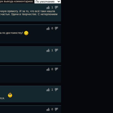
ок вывода комментариев:
1
чную прямоту. И за то, что всё таки нашла
счастья. Удачи в творчестве. С нетерпением
0
ла по достоинству!
1
0
1
тся.
0