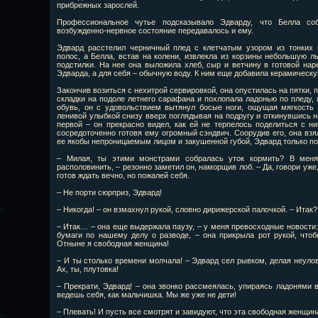
прибрежных зарослей.
Профессиональное чутье подсказывало Эдварду, что Белла со
возбужденно-нервное состояние передавалось и ему.
Эдвард расстелил черничный плед с клетчатым узором из тонких 
полос, а Белла, встав на колени, извлекла из корзины небольшую л
подстилки. На нее она выложила хлеб, сыр и ветчину в готовой нар
Эдварда, а для себя – обычную воду. К ним еще добавила керамическу
Закончив возиться с нехитрой сервировкой, она опустилась на пятки,
складки на подоле летнего сарафана и похлопала ладонью по пледу,
обувь, он с удовольствием вытянул босые ноги, ощущая мягкость
ленивой улыбкой снизу вверх поглядывая на подругу и откинувшись на
первой – он прекрасно видел, как ей не терпелось поделиться с н
сосредоточенно готовя ему огромный сэндвич. Соорудив его, она взя
ее якобы непроницаемым лицом и закушенной губой, Эдвард только по
– Милая, ты этими монстрами собралась уток кормить? В меня 
располовинить, – резонно заметил он, наморщив лоб. – Да, говори уже,
готов ждать вечно, но пожалей себя.
– Не порти сюрприз, Эдвард!
– Никогда! – он взмахнул рукой, словно дирижерской палочкой. – Итак?.
– Итак… – она еще выдержала паузу, – у меня превосходные новости
бумаги по нашему делу о разводе, – она прикрыла рот рукой, чтоб
Отныне я свободная женщина!
– И ты столько времени молчала! – Эдвард сел рывком, делая неуло
Ах, ты, плутовка!
– Прекрати, Эдвард! – она звонко рассмеялась, упираясь ладонями в
ведешь себя, как мальчишка. Мы же уже не дети!
– Плевать! И пусть все смотрят и завидуют, что эта свободная женщин