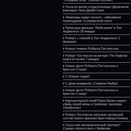
Ушла из жизни создательница «Дневников
вампира» Лиза Джейн Смит
«Вампиры живут вечно» - юбилейное
переиздание «Сумеречной саги»
Премьера фильма "Люби меня" в Лос-
Анджелесе 28 января
Роберт с семьёй в Лос-Анджелесе 3
февраля
Новые снимки Роберта Паттинсона
Роберт Паттинсон на вечере The National
board of review 7 января
Новые фото Роберта Паттинсона и
Кристен Стюарт
С Новым годом!
С днем рождения, Стефани Майер!
Новые фото Роберта Паттинсона и
Кристен Стюарт
Компьютерный гений Рами Малек карает
убийц своей жены в трейлере триллера
«Любитель»
Роберт Паттинсон пополнил актёрский
состав нового фильма Кристофера Нолана
Скука или проницательный триллер?
Сериал «Агентство» с Майклом