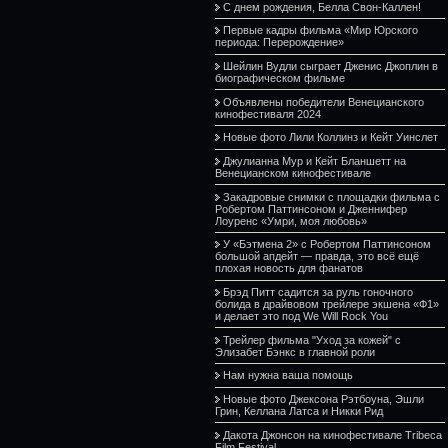
С днем рождения, Белла Свон-Каллен!
Первые кадры фильма «Мир Юрского
периода: Перерождение»
Шейлин Вудли сыграет Дженис Джоплин в
биографическом фильме
Объявлены победители Венецианского
кинофестиваля 2024
Новые фото Лили Коллинз и Кейт Уинслет
Джулианна Мур и Кейт Бланшетт на
Венецианском кинофестивале
Закадровые снимки с площадки фильма с
Робертом Паттинсоном и Дженнифер
Лоуренс «Умри, моя любовь»
У «Бэтмена 2» с Робертом Паттинсоном
большой апдейт — правда, это всё ещё
плохая новость для фанатов
Брэд Питт садится за руль гоночного
болида в драйвовом трейлере экшена «Ф1»
и делает это под We Will Rock You
Трейлер фильма "Уход за кожей" с
Элизабет Бэнкс в главной роли
Нам нужна ваша помощь
Новые фото Джексона Рэтбоуна, Эшли
Грин, Келлана Латса и Никки Рид
Дакота Джонсон на кинофестивале Tribeca
Film Festival