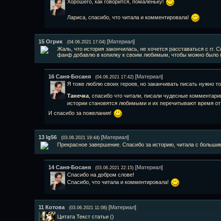
Хорошего, как говорится, помаленьку!
Лариса, спасибо, что читала и комментировала!
15
Огрик
[
Материал
]
(04.06.2021 17:04)
Жаль, что история закончилась, не хочется расставаться с гг. С
фанф добавлю в копилку к своим любимым, чтобы можно было п
16
Саня-Босаня
[
Материал
]
(04.06.2021 17:42)
Я тоже люблю своих героев, но заканчивать писать нужно тогд
Танечка
, спасибо что читали, писали чудесные комментари
истории становятся любимыми и их перечитывают время от 
И спасибо за пожелания!
13
Ig56
[
Материал
]
(03.06.2021 19:44)
Прекрасное завершение. Спасибо за историю, читала с больши
14
Саня-Босаня
[
Материал
]
(03.06.2021 22:15)
Спасибо на добром слове!
Спасибо, что читала и комментировала!
11
Котова
[
Материал
]
(03.06.2021 11:08)
Цитата
Текст статьи
(
)