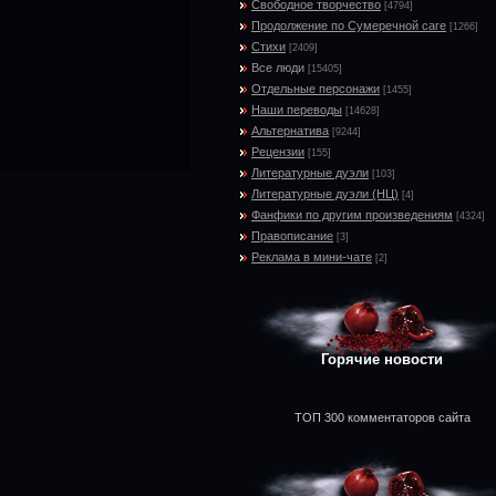
Свободное творчество
[4794]
Продолжение по Сумеречной саге
[1266]
Стихи
[2409]
Все люди
[15405]
Отдельные персонажи
[1455]
Наши переводы
[14628]
Альтернатива
[9244]
Рецензии
[155]
Литературные дуэли
[103]
Литературные дуэли (НЦ)
[4]
Фанфики по другим произведениям
[4324]
Правописание
[3]
Реклама в мини-чате
[2]
Горячие новости
ТОП 300 комментаторов сайта