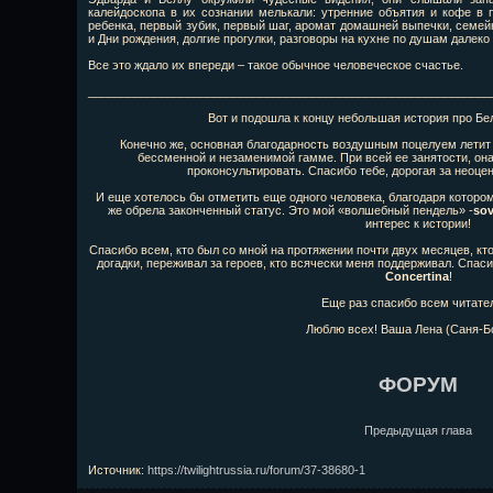
калейдоскопа в их сознании мелькали: утренние объятия и кофе в п
ребенка, первый зубик, первый шаг, аромат домашней выпечки, семей
и Дни рождения, долгие прогулки, разговоры на кухне по душам далек
Все это ждало их впереди – такое обычное человеческое счастье.
_____________________________________________________________
Вот и подошла к концу небольшая история про Бе
Конечно же, основная благодарность воздушным поцелуем летит
бессменной и незаменимой гамме. При всей ее занятости, она
проконсультировать. Спасибо тебе, дорогая за неоц
И еще хотелось бы отметить еще одного человека, благодаря котором
же обрела законченный статус. Это мой «волшебный пендель» -
sov
интерес к истории!
Спасибо всем, кто был со мной на протяжении почти двух месяцев, кт
догадки, переживал за героев, кто всячески меня поддерживал. Спа
Concertina
!
Еще раз спасибо всем читате
Люблю всех! Ваша Лена (Саня-Б
ФОРУМ
Предыдущая глава
Источник
:
https://twilightrussia.ru/forum/37-38680-1