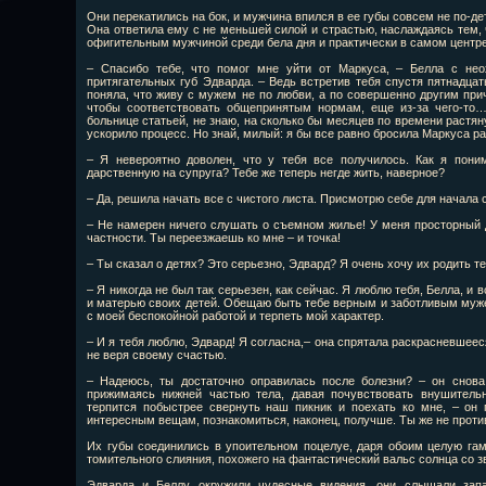
Они перекатились на бок, и мужчина впился в ее губы совсем не по-детс
Она ответила ему с не меньшей силой и страстью, наслаждаясь тем, 
офигительным мужчиной среди бела дня и практически в самом центре
– Спасибо тебе, что помог мне уйти от Маркуса, – Белла с неох
притягательных губ Эдварда. – Ведь встретив тебя спустя пятнадцат
поняла, что живу с мужем не по любви, а по совершенно другим причи
чтобы соответствовать общепринятым нормам, еще из-за чего-то…
больнице статьей, не знаю, на сколько бы месяцев по времени растя
ускорило процесс. Но знай, милый: я бы все равно бросила Маркуса ра
– Я невероятно доволен, что у тебя все получилось. Как я пони
дарственную на супруга? Тебе же теперь негде жить, наверное?
– Да, решила начать все с чистого листа. Присмотрю себе для начала
– Не намерен ничего слушать о съемном жилье! У меня просторный 
частности. Ты переезжаешь ко мне – и точка!
– Ты сказал о детях? Это серьезно, Эдвард? Я очень хочу их родить те
– Я никогда не был так серьезен, как сейчас. Я люблю тебя, Белла, и
и матерью своих детей. Обещаю быть тебе верным и заботливым муже
с моей беспокойной работой и терпеть мой характер.
– И я тебя люблю, Эдвард! Я согласна,– она спрятала раскрасневшееся
не веря своему счастью.
– Надеюсь, ты достаточно оправилась после болезни? – он снова
прижимаясь нижней частью тела, давая почувствовать внушитель
терпится побыстрее свернуть наш пикник и поехать ко мне, – он 
интересным вещам, познакомиться, наконец, получше. Ты же не проти
Их губы соединились в упоительном поцелуе, даря обоим целую гам
томительного слияния, похожего на фантастический вальс солнца со
Эдварда и Беллу окружили чудесные видения, они слышали зап