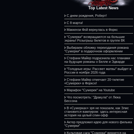
Top Latest News
С днем рождения, Роберт!
С 8 марта!
Маккензи Фой вернулась в Форкс
"Сумерки" возвращаются на большие
экраны! Розыгрыш билетов в группе ВК
Выбираем обложку переиздания романа
"Сумерки" в подарочном оформлении
Стефани Майер подразнила нас планами
на будущие романы о Белле и Эдварде
"Голодные игры: Рассвет жатвы" выйдет в
России в ноябре 2026 года
Стефани Майер отмечает 20-тилетие
«Сумерек» в Форксе!
Марафон "Сумерек" на Youtube
Что посмотреть: "Дракула" от Люка
Бессона
В «Сумерках» зря не показали, как Элис
становится вампиром: здесь интересная
история на целый спин-офф
Актер предложил идею для нового фильма
"Сумерки"
Культовая сага "Сумерки" вернется на