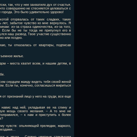
ки, так, что у нее захватило дух от счастья.
что совершенно не стесняется целоваться с
 города. Это было удивительно здорово!
отой оторвалась от таких сладких, таких
ь лет, забытое чувство ко мне вернулось. Я
нам: из-за страха одиночества, из-за того,
 Если бы не ты тогда не припугнул его в
нулся наш развод. Твое участие существенно
но или поздно.
маю, ты отказалась от квартиры, подписав
 съемное жилье.
дом – места хватит всем, и нашим детям, в
бе.
 всем сердцем жажду видеть тебя своей женой
м. Если ты, конечно, согласишься мириться
 от признаний лицо у него на груди, все еще
 навис над ней, укладывая ее на спину и
ную мощь своего желания. – А то мне не
поправился, – к нам и приступить к более
в?
му чувств: опьяняющей прелюдии, жаркого,
 звездами…
ахи и звуки… Словно цветные стеклышки