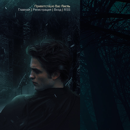
Приветствую Вас
Гость
Главная
|
Регистрация
|
Вход
|
RSS