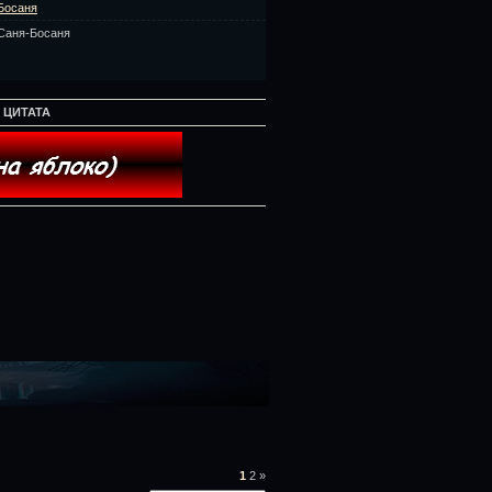
Босаня
Саня-Босаня
:
ЦИТАТА
1
2
»