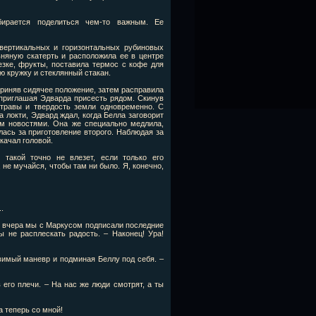
бирается поделиться чем-то важным. Ее
вертикальных и горизонтальных рубиновых
ьняную скатерть и расположила ее в центре
езке, фрукты, поставила термос с кофе для
ю кружку и стеклянный стакан.
 приняв сидячее положение, затем расправила
 приглашая Эдварда присесть рядом. Скинув
 травы и твердость земли одновременно. С
 локти, Эдвард ждал, когда Белла заговорит
им новостями. Она же специально медлила,
лась за приготовление второго. Наблюдая за
качал головой.
такой точно не влезет, если только его
 не мучайся, чтобы там ни было. Я, конечно,
.
: вчера мы с Маркусом подписали последние
ы не расплескать радость. – Наконец! Ура!
вимый маневр и подминая Беллу под себя. –
 его плечи. – На нас же люди смотрят, а ты
а теперь со мной!