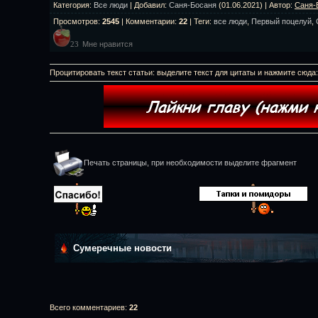
Категория
:
Все люди
|
Добавил
:
Саня-Босаня
(01.06.2021) |
Автор
:
Саня-
Просмотров
:
2545
|
Комментарии
:
22
|
Теги
:
все люди
,
Первый поцелуй
,
Мне нравится
23
Процитировать текст статьи: выделите текст для цитаты и нажмите сюда
Печать страницы, при необходимости выделите фрагмент
Сумеречные новости
Всего комментариев
:
22