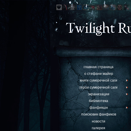
главная страница
о стефани майер
книги сумеречной саги
герои сумеречной саги
экранизации
библиотека
фанфикшн
поисковик фанфиков
новости
галерея