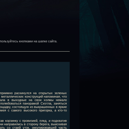
пользуйтесь кнопками на шапке сайта.
еприимно раскинулся на открытых зеленых
 металлических конструкций напоминая, что
лекала в выходные на свои холмы немало
полюбоваться панорамой Сиэтла, заняться
лощадку, состоящую из выкрашенных в яркие
мея с самого высокого пригорка, а кто-то
в корзинку с провизией, плед, и подхватив
ни направились в сторону берега, выискивая
ать со стаей уток, оккупировавшей часть