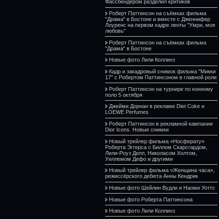
Фассбендером разделил критиков
Роберт Паттинсон на съёмках фильма
"Драма" в Бостоне и вместе с Дженнифер
Лоуренс на первом кадре ленты "Умри, моя
любовь"
Роберт Паттинсон на съёмках фильма
"Драма" в Бостоне
Новые фото Лили Коллинз
Кадр и закадровый снимок фильма "Микки
17" с Робертом Паттинсоном в главной роли
Роберт Паттинсон на турнире по конному
поло 5 октября
Джейми Дорнан в рекламе Diet Coke и
LOEWE Perfumes
Роберт Паттинсон в рекламной кампании
Dior Icons. Новые снимки
Новый трейлер фильма «Носферату»
Роберта Эггерса с Биллом Скарсгардом,
Лили-Роуз Депп, Николасом Холтом,
Уиллемом Дефо и другими
Новый трейлер фильма «Женщина часа»,
режиссёрского дебюта Анны Кендрик
Новые фото Шейлин Вудли и Наоми Уоттс
Новые фото Роберта Паттинсона
Новые фото Лили Коллинз