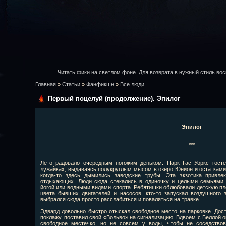
Читать фики на светлом фоне. Для возврата в нужный стиль вос
Главная
»
Статьи
»
Фанфикшн
»
Все люди
Первый поцелуй (продолжение). Эпилог
Эпилог
***
Лето радовало очередным погожим деньком. Парк Гас Уоркс гост
лужайках, выдаваясь полукруглым мысом в озеро Юнион и остатками
когда-то здесь дымились заводские трубы. Эта экзотика прив
отдыхающих. Люди сюда стекались в одиночку и целыми семьями 
йогой или водными видами спорта. Ребятишки облюбовали детскую п
цвета бывших двигателей и насосов, кто-то запускал воздушного з
выбрался сюда просто расслабиться и поваляться на травке.
Эдвард довольно быстро отыскал свободное место на парковке. Доста
поклажу, поставил свой «Вольво» на сигнализацию. Вдвоем с Беллой о
свободное местечко, но не совсем у воды, чтобы не соседствов