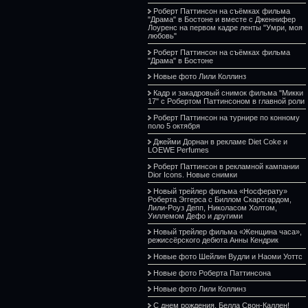
Роберт Паттинсон на съёмках фильма
"Драма" в Бостоне и вместе с Дженнифер
Лоуренс на первом кадре ленты "Умри, моя
любовь"
Роберт Паттинсон на съёмках фильма
"Драма" в Бостоне
Новые фото Лили Коллинз
Кадр и закадровый снимок фильма "Микки
17" с Робертом Паттинсоном в главной роли
Роберт Паттинсон на турнире по конному
поло 5 октября
Джейми Дорнан в рекламе Diet Coke и
LOEWE Perfumes
Роберт Паттинсон в рекламной кампании
Dior Icons. Новые снимки
Новый трейлер фильма «Носферату»
Роберта Эггерса с Биллом Скарсгардом,
Лили-Роуз Депп, Николасом Холтом,
Уиллемом Дефо и другими
Новый трейлер фильма «Женщина часа»,
режиссёрского дебюта Анны Кендрик
Новые фото Шейлин Вудли и Наоми Уоттс
Новые фото Роберта Паттинсона
Новые фото Лили Коллинз
С днем рождения, Белла Свон-Каллен!