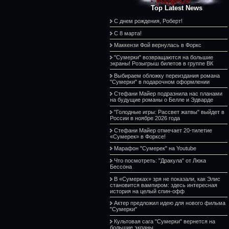
Top Latest News
С днем рождения, Роберт!
С 8 марта!
Маккензи Фой вернулась в Форкс
"Сумерки" возвращаются на большие
экраны! Розыгрыш билетов в группе ВК
Выбираем обложку переиздания романа
"Сумерки" в подарочном оформлении
Стефани Майер подразнила нас планами
на будущие романы о Белле и Эдварде
"Голодные игры: Рассвет жатвы" выйдет в
России в ноябре 2026 года
Стефани Майер отмечает 20-тилетие
«Сумерек» в Форксе!
Марафон "Сумерек" на Youtube
Что посмотреть: "Дракула" от Люка
Бессона
В «Сумерках» зря не показали, как Элис
становится вампиром: здесь интересная
история на целый спин-офф
Актер предложил идею для нового фильма
"Сумерки"
Культовая сага "Сумерки" вернется на
большие экраны