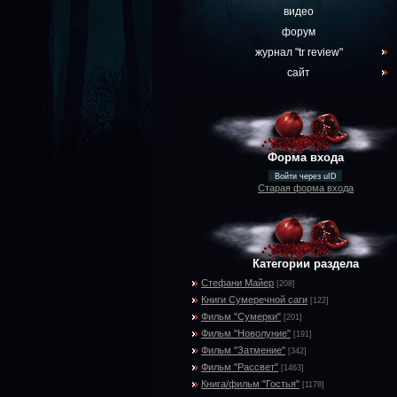
видео
форум
журнал "tr review"
сайт
Форма входа
Войти через uID
Старая форма входа
Категории раздела
Стефани Майер
[208]
Книги Сумеречной саги
[122]
Фильм "Сумерки"
[201]
Фильм "Новолуние"
[191]
Фильм "Затмение"
[342]
Фильм "Рассвет"
[1463]
Книга/фильм "Гостья"
[1178]