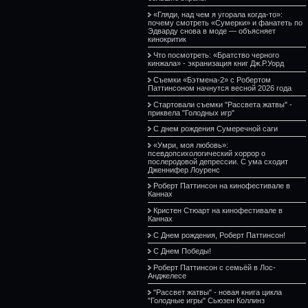
«Гляди, над чем я угорала когда-то»:
почему смотреть «Сумерки» и фанатеть по
Эдварду снова в моде — объясняет
кинокритик
Что посмотреть: «Братство черного
кинжала» - экранизация книг Дж.Р.Уорд
Съемки «Бэтмена-2» с Робертом
Паттинсоном начнутся весной 2026 года
Стартовали съемки "Рассвета жатвы" -
приквела "Голодных игр"
С днем рождения Сумеречной саги
«Умри, моя любовь»:
псевдопсихологический хоррор о
послеродовой депрессии. С ума сходит
Дженнифер Лоуренс
Роберт Паттинсон на кинофестивале в
Каннах
Кристен Стюарт на кинофестивале в
Каннах
С Днем рождения, Роберт Паттинсон!
С Днем Победы!
Роберт Паттинсон с семьёй в Лос-
Анджелесе
"Рассвет жатвы" - новая книга цикла
"Голодные игры" Сьюзен Коллинз