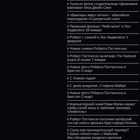
Ушла из жизни создательница «Дневников
вампира» Лиза Джейн Смит
«Вампиры живут вечно» - юбилейное
переиздание «Сумеречной саги»
Премьера фильма "Люби меня" в Лос-
Анджелесе 28 января
Роберт с семьёй в Лос-Анджелесе 3
февраля
Новые снимки Роберта Паттинсона
Роберт Паттинсон на вечере The National
board of review 7 января
Новые фото Роберта Паттинсона и
Кристен Стюарт
С Новым годом!
С днем рождения, Стефани Майер!
Новые фото Роберта Паттинсона и
Кристен Стюарт
Компьютерный гений Рами Малек карает
убийц своей жены в трейлере триллера
«Любитель»
Роберт Паттинсон пополнил актёрский
состав нового фильма Кристофера Нолана
Скука или проницательный триллер?
Сериал «Агентство» с Майклом
Фассбендером разделил критиков