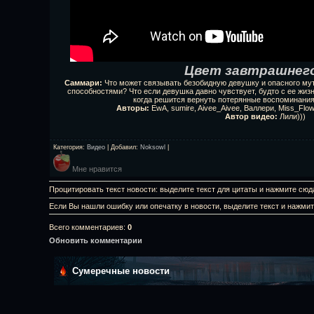
Цвет завтрашнего
Саммари:
Что может связывать безобидную девушку и опасного му
способностями? Что если девушка давно чувствует, будто с ее жизнь
когда решится вернуть потерянные воспоминани
Авторы:
EwA, sumire, Aivee_Aivee, Валлери, Miss_Flower
Автор видео:
Лили)))
Категория
:
Видео
|
Добавил
:
Noksowl
|
Мне нравится
Процитировать текст новости: выделите текст для цитаты и нажмите сюд
Если Вы нашли ошибку или опечатку в новости, выделите текст и нажми
Всего комментариев
:
0
Обновить комментарии
Сумеречные новости