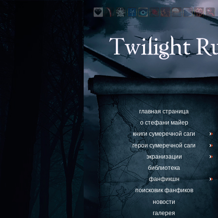
главная страница
о стефани майер
книги сумеречной саги
герои сумеречной саги
экранизации
библиотека
фанфикшн
поисковик фанфиков
новости
галерея