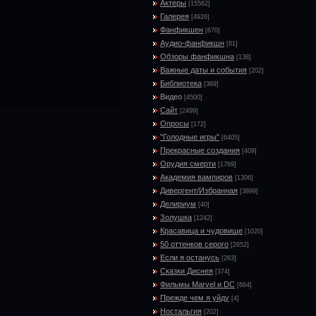
Актеры
[15562]
Галерея
[4926]
Фанфикшен
[670]
Аудио-фанфикшн
[61]
Обзоры фанфикшна
[138]
Важные даты и события
[202]
Библиотека
[369]
Видео
[4500]
Сайт
[2499]
Опросы
[172]
"Голодные игры"
[6405]
Прекрасные создания
[409]
Орудия смерти
[1769]
Академия вампиров
[1306]
Дивергент/Избранная
[3899]
Делириум
[40]
Золушка
[1242]
Красавица и чудовище
[1020]
50 оттенков серого
[2652]
Если я останусь
[263]
Сказки Диснея
[374]
Фильмы Marvel и DC
[664]
Прежде чем я уйду
[4]
Ностальгия
[202]