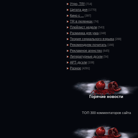
Утро, TR!
[714]
Цитата дня
[1770]
Кино с ...
[397]
TR в пеленках
[74]
Плейлист недели
[543]
Разминка для ума
[248]
Теория сериального взрыва
[288]
Рекомендуем почитать
[166]
Рекламное агенство
[645]
Литературные дуэли
[54]
АРТ-дуэли
[108]
Разное
[4291]
Горячие новости
ТОП 300 комментаторов сайта