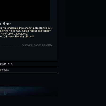
 дня
танта, обладающего сверхъестественными
ю что-то не так? Какие тайны она узнает,
я? (История завершена)
, (=Lovely_Blond=), Silmarill
заказать видео-рекламу
а:
ЦИТАТА
те
сюда
.