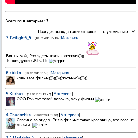
Всего комментариев
:
7
Порядок вывода комментариев:
7
Twilight5_5
[
Материал
]
(18.02.2011 15:40)
Бог ты мой, Роб здесь такой красавчик))))
Телеведущие ЖЕСТЬ
6
zirkka
[
Материал
]
(18.02.2011 13:57)
хочу этот фильм)))))))))))жутьько))))))))
5
Kurbus
[
Материал
]
(18.02.2011 13:27)
ООО Роб тут такой лапочка, хочу фильм
4
Chudachka
[
Материал
]
(18.02.2011 11:00)
Спасибо за видео. Риз в фильме такая красавица, что глаз не
отвести.