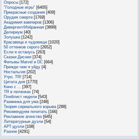
Опросы
[172]
"Голодные игры"
[6405]
Прекрасные создания
[409]
Орудия смерти
[1769]
Академия вампиров
[1306]
Дивергент/Избранная
[3899]
Делириум
[40]
Золушка
[1242]
Красавица и чудовище
[1020]
50 оттенков серого
[2652]
Если я останусь
[263]
Сказки Диснея
[374]
Фильмы Marvel и DC
[664]
Прежде чем я уйду
[4]
Ностальгия
[202]
Утро, TR!
[714]
Цитата дня
[1770]
Кино с ...
[397]
TR в пеленках
[74]
Плейлист недели
[543]
Разминка для ума
[248]
Теория сериального взрыва
[288]
Рекомендуем почитать
[166]
Рекламное агенство
[645]
Литературные дуэли
[54]
АРТ-дуэли
[108]
Разное
[4291]