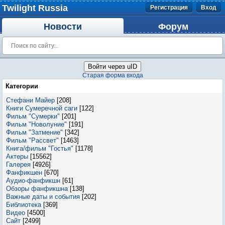
Twilight Russia
Регистрация
Вход
Новости
Форум
Войти через uID
Старая форма входа
Категории
Стефани Майер
[208]
Книги Сумеречной саги
[122]
Фильм "Сумерки"
[201]
Фильм "Новолуние"
[191]
Фильм "Затмение"
[342]
Фильм "Рассвет"
[1463]
Книга/фильм "Гостья"
[1178]
Актеры
[15562]
Галерея
[4926]
Фанфикшен
[670]
Аудио-фанфикшн
[61]
Обзоры фанфикшна
[138]
Важные даты и события
[202]
Библиотека
[369]
Видео
[4500]
Сайт
[2499]