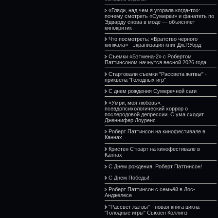
«Гляди, над чем я угорала когда-то»:
почему смотреть «Сумерки» и фанатеть по
Эдварду снова в моде — объясняет
кинокритик
Что посмотреть: «Братство черного
кинжала» - экранизация книг Дж.Р.Уорд
Съемки «Бэтмена-2» с Робертом
Паттинсоном начнутся весной 2026 года
Стартовали съемки "Рассвета жатвы" -
приквела "Голодных игр"
С днем рождения Сумеречной саги
«Умри, моя любовь»:
псевдопсихологический хоррор о
послеродовой депрессии. С ума сходит
Дженнифер Лоуренс
Роберт Паттинсон на кинофестивале в
Каннах
Кристен Стюарт на кинофестивале в
Каннах
С Днем рождения, Роберт Паттинсон!
С Днем Победы!
Роберт Паттинсон с семьёй в Лос-
Анджелесе
"Рассвет жатвы" - новая книга цикла
"Голодные игры" Сьюзен Коллинз