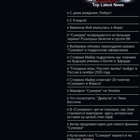
Top Latest News
С днем рождения, Роберт!
С 8 марта!
Маккензи Фой вернулась в Форкс
"Сумерки" возвращаются на большие
экраны! Розыгрыш билетов в группе ВК
Выбираем обложку переиздания романа
"Сумерки" в подарочном оформлении
Стефани Майер подразнила нас планами
на будущие романы о Белле и Эдварде
"Голодные игры: Рассвет жатвы" выйдет в
России в ноябре 2026 года
Стефани Майер отмечает 20-тилетие
«Сумерек» в Форксе!
Марафон "Сумерек" на Youtube
Что посмотреть: "Дракула" от Люка
Бессона
В «Сумерках» зря не показали, как Элис
становится вампиром: здесь интересная
история на целый спин-офф
Актер предложил идею для нового фильма
"Сумерки"
Культовая сага "Сумерки" вернется на
большие экраны