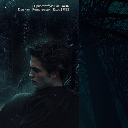
Приветствую Вас
Гость
Главная
|
Регистрация
|
Вход
|
RSS