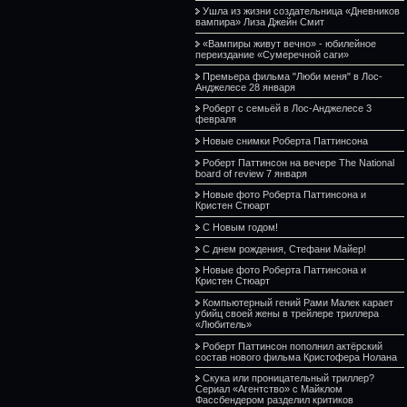
Ушла из жизни создательница «Дневников
вампира» Лиза Джейн Смит
«Вампиры живут вечно» - юбилейное
переиздание «Сумеречной саги»
Премьера фильма "Люби меня" в Лос-
Анджелесе 28 января
Роберт с семьёй в Лос-Анджелесе 3
февраля
Новые снимки Роберта Паттинсона
Роберт Паттинсон на вечере The National
board of review 7 января
Новые фото Роберта Паттинсона и
Кристен Стюарт
С Новым годом!
С днем рождения, Стефани Майер!
Новые фото Роберта Паттинсона и
Кристен Стюарт
Компьютерный гений Рами Малек карает
убийц своей жены в трейлере триллера
«Любитель»
Роберт Паттинсон пополнил актёрский
состав нового фильма Кристофера Нолана
Скука или проницательный триллер?
Сериал «Агентство» с Майклом
Фассбендером разделил критиков