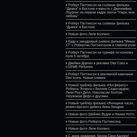
Роберт Паттинсон на съёмках фильма
"Драма" в Бостоне и вместе с Дженнифер
Лоуренс на первом кадре ленты "Умри, моя
любовь"
Роберт Паттинсон на съёмках фильма
"Драма" в Бостоне
Новые фото Лили Коллинз
Кадр и закадровый снимок фильма "Микки
17" с Робертом Паттинсоном в главной роли
Роберт Паттинсон на турнире по конному
поло 5 октября
Джейми Дорнан в рекламе Diet Coke и
LOEWE Perfumes
Роберт Паттинсон в рекламной кампании
Dior Icons. Новые снимки
Новый трейлер фильма «Носферату»
Роберта Эггерса с Биллом Скарсгардом,
Лили-Роуз Депп, Николасом Холтом,
Уиллемом Дефо и другими
Новый трейлер фильма «Женщина часа»,
режиссёрского дебюта Анны Кендрик
Новые фото Шейлин Вудли и Наоми Уоттс
Новые фото Роберта Паттинсона
Новые фото Лили Коллинз
С днем рождения, Белла Свон-Каллен!