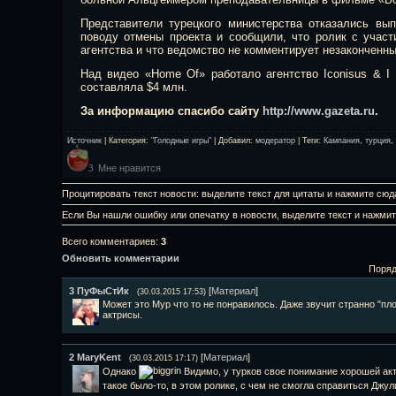
Представители турецкого министерства отказались вы
поводу отмены проекта и сообщили, что ролик с учас
агентства и что ведомство не комментирует незаконченны
Над видео «Home Of» работало агентство Iconisus & I
составляла $4 млн.
За информацию спасибо сайту
http://www.gazeta.ru
.
Источник
|
Категория
:
"Голодные игры"
|
Добавил
:
модератор
|
Теги
:
Кампания
,
турция
,
Мне нравится
3
Процитировать текст новости: выделите текст для цитаты и нажмите сюд
Если Вы нашли ошибку или опечатку в новости, выделите текст и нажми
Всего комментариев
:
3
Обновить комментарии
Поряд
3
ПуФыСтИк
[
Материал
]
(30.03.2015 17:53)
Может это Мур что то не понравилось. Даже звучит странно "пл
актрисы.
2
MaryKent
[
Материал
]
(30.03.2015 17:17)
Однако
Видимо, у турков свое понимание хорошей акт
такое было-то, в этом ролике, с чем не смогла справиться Дж