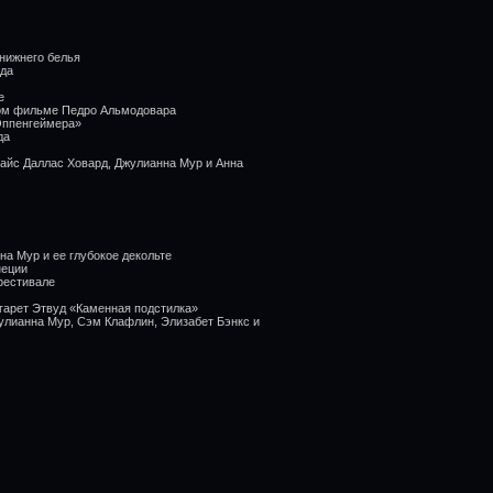
нижнего белья
нда
е
ном фильме Педро Альмодовара
Оппенгеймера»
да
райс Даллас Ховард, Джулианна Мур и Анна
а Мур и ее глубокое декольте
неции
фестивале
гарет Этвуд «Каменная подстилка»
улианна Мур, Сэм Клафлин, Элизабет Бэнкс и