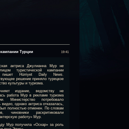
 кампании Турции
19:41
дская актриса Джулианна Мур не
лицом туристической кампании
 пишет Hürriyet Daily News.
твующее решение приняло турецкое
тво культуры и туризма.
чняет издание, ведомству не
ась работа Мур в рекламе туризма
и. Министерство потребовало
 видео, однако актриса отказалась,
 был полностью отменен. По словам
ков, чиновники раскритиковали
актерскую работу» Мур.
оду Мур получила «Оскар» за роль
се еще Элис».