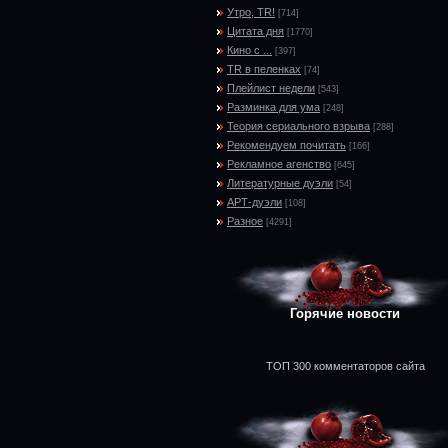
Утро, TR!
[714]
Цитата дня
[1770]
Кино с ...
[397]
TR в пеленках
[74]
Плейлист недели
[543]
Разминка для ума
[248]
Теория сериального взрыва
[288]
Рекомендуем почитать
[166]
Рекламное агенство
[645]
Литературные дуэли
[54]
АРТ-дуэли
[108]
Разное
[4291]
Горячие новости
ТОП 300 комментаторов сайта