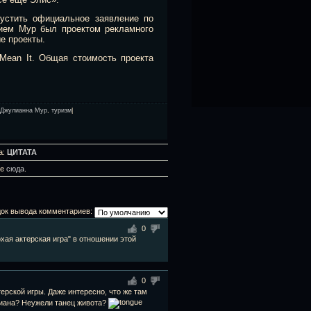
пустить официальное заявление по
тием Мур был проектом рекламного
е проекты.
 Mean It. Общая стоимость проекта
Джулианна Мур
,
туризм
|
а:
ЦИТАТА
те
сюда
.
ок вывода комментариев:
0
охая актерская игра" в отношении этой
0
ерской игры. Даже интересно, что же там
улиана? Неужели танец живота?