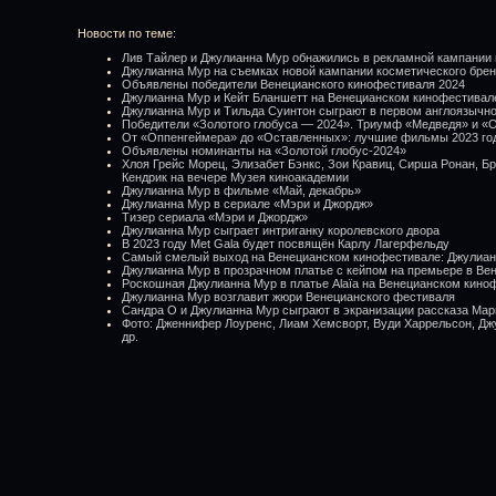
Новости по теме:
Лив Тайлер и Джулианна Мур обнажились в рекламной кампании 
Джулианна Мур на съемках новой кампании косметического бре
Объявлены победители Венецианского кинофестиваля 2024
Джулианна Мур и Кейт Бланшетт на Венецианском кинофестивал
Джулианна Мур и Тильда Суинтон сыграют в первом англоязыч
Победители «Золотого глобуса — 2024». Триумф «Медведя» и «
От «Оппенгеймера» до «Оставленных»: лучшие фильмы 2023 го
Объявлены номинанты на «Золотой глобус-2024»
Хлоя Грейс Морец, Элизабет Бэнкс, Зои Кравиц, Сирша Ронан, Б
Кендрик на вечере Музея киноакадемии
Джулианна Мур в фильме «Май, декабрь»
Джулианна Мур в сериале «Мэри и Джордж»
Тизер сериала «Мэри и Джордж»
Джулианна Мур сыграет интриганку королевского двора
В 2023 году Met Gala будет посвящён Карлу Лагерфельду
Самый смелый выход на Венецианском кинофестивале: Джулианн
Джулианна Мур в прозрачном платье с кейпом на премьере в Ве
Роскошная Джулианна Мур в платье Alaïa на Венецианском кино
Джулианна Мур возглавит жюри Венецианского фестиваля
Сандра О и Джулианна Мур сыграют в экранизации рассказа Мар
Фото: Дженнифер Лоуренс, Лиам Хемсворт, Вуди Харрельсон, Дж
др.