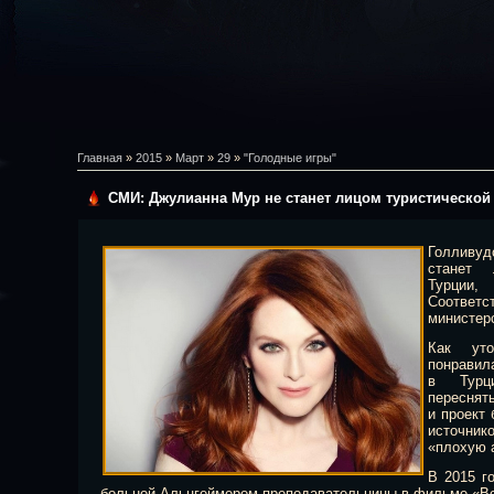
Главная
»
2015
»
Март
»
29
»
"Голодные игры"
СМИ: Джулианна Мур не станет лицом туристической
Голливу
станет 
Турции,
Соответс
министерс
Как уто
понравил
в Турци
переснять
и проект
источни
«плохую 
В 2015 г
больной Альцгеймером преподавательницы в фильме «В