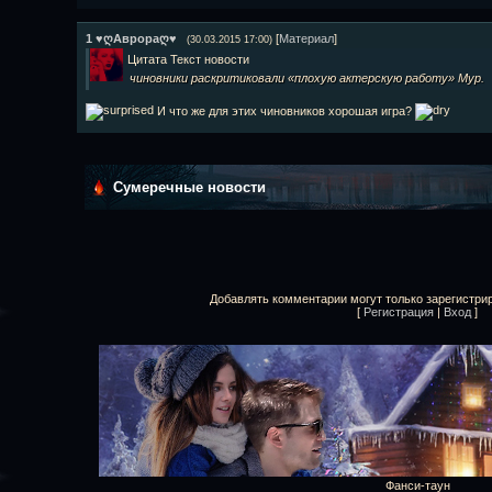
1
♥ღАврораღ♥
[
Материал
]
(30.03.2015 17:00)
Цитата
Текст новости
чиновники раскритиковали «плохую актерскую работу» Мур.
И что же для этих чиновников хорошая игра?
Сумеречные новости
Добавлять комментарии могут только зарегистри
[
Регистрация
|
Вход
]
Фанси-таун