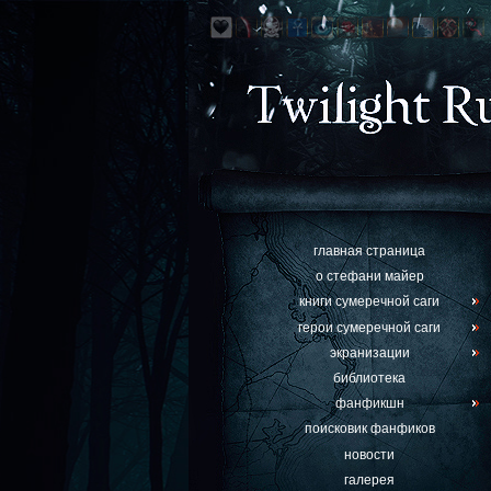
главная страница
о стефани майер
книги сумеречной саги
герои сумеречной саги
экранизации
библиотека
фанфикшн
поисковик фанфиков
новости
галерея