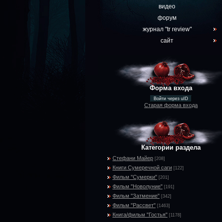
видео
форум
журнал "tr review"
сайт
Форма входа
Войти через uID
Старая форма входа
Категории раздела
Стефани Майер
[208]
Книги Сумеречной саги
[122]
Фильм "Сумерки"
[201]
Фильм "Новолуние"
[191]
Фильм "Затмение"
[342]
Фильм "Рассвет"
[1463]
Книга/фильм "Гостья"
[1178]