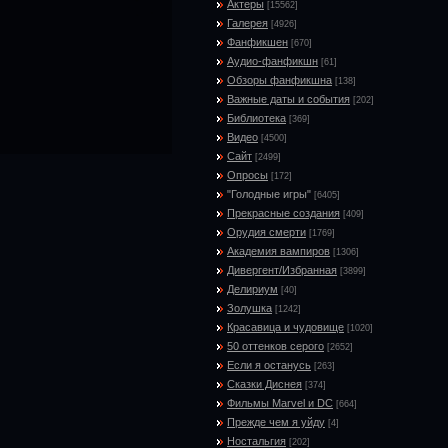
Актеры
[15562]
Галерея
[4926]
Фанфикшен
[670]
Аудио-фанфикшн
[61]
Обзоры фанфикшна
[138]
Важные даты и события
[202]
Библиотека
[369]
Видео
[4500]
Сайт
[2499]
Опросы
[172]
"Голодные игры"
[6405]
Прекрасные создания
[409]
Орудия смерти
[1769]
Академия вампиров
[1306]
Дивергент/Избранная
[3899]
Делириум
[40]
Золушка
[1242]
Красавица и чудовище
[1020]
50 оттенков серого
[2652]
Если я останусь
[263]
Сказки Диснея
[374]
Фильмы Marvel и DC
[664]
Прежде чем я уйду
[4]
Ностальгия
[202]