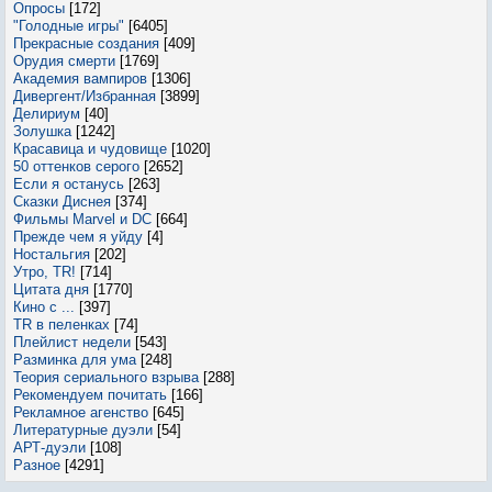
Опросы
[172]
"Голодные игры"
[6405]
Прекрасные создания
[409]
Орудия смерти
[1769]
Академия вампиров
[1306]
Дивергент/Избранная
[3899]
Делириум
[40]
Золушка
[1242]
Красавица и чудовище
[1020]
50 оттенков серого
[2652]
Если я останусь
[263]
Сказки Диснея
[374]
Фильмы Marvel и DC
[664]
Прежде чем я уйду
[4]
Ностальгия
[202]
Утро, TR!
[714]
Цитата дня
[1770]
Кино с ...
[397]
TR в пеленках
[74]
Плейлист недели
[543]
Разминка для ума
[248]
Теория сериального взрыва
[288]
Рекомендуем почитать
[166]
Рекламное агенство
[645]
Литературные дуэли
[54]
АРТ-дуэли
[108]
Разное
[4291]