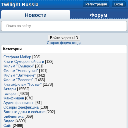
Twilight Russia
Регистрация
Вход
Новости
Форум
Войти через uID
Старая форма входа
Категории
Стефани Майер
[208]
Книги Сумеречной саги
[122]
Фильм "Сумерки"
[201]
Фильм "Новолуние"
[191]
Фильм "Затмение"
[342]
Фильм "Рассвет"
[1463]
Книга/фильм "Гостья"
[1178]
Актеры
[15562]
Галерея
[4926]
Фанфикшен
[670]
Аудио-фанфикшн
[61]
Обзоры фанфикшна
[138]
Важные даты и события
[202]
Библиотека
[369]
Видео
[4500]
Сайт
[2499]