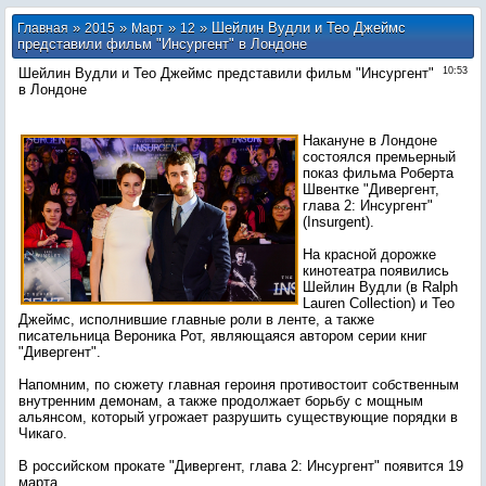
»
»
»
» Шейлин Вудли и Тео Джеймс
Главная
2015
Март
12
представили фильм "Инсургент" в Лондоне
Шейлин Вудли и Тео Джеймс представили фильм "Инсургент"
10:53
в Лондоне
Накануне в Лондоне
состоялся премьерный
показ фильма Роберта
Швентке "Дивергент,
глава 2: Инсургент"
(Insurgent).
На красной дорожке
кинотеатра появились
Шейлин Вудли (в Ralph
Lauren Collection) и Тео
Джеймс, исполнившие главные роли в ленте, а также
писательница Вероника Рот, являющаяся автором серии книг
"Дивергент".
Напомним, по сюжету главная героиня противостоит собственным
внутренним демонам, а также продолжает борьбу с мощным
альянсом, который угрожает разрушить существующие порядки в
Чикаго.
В российском прокате "Дивергент, глава 2: Инсургент" появится 19
марта.