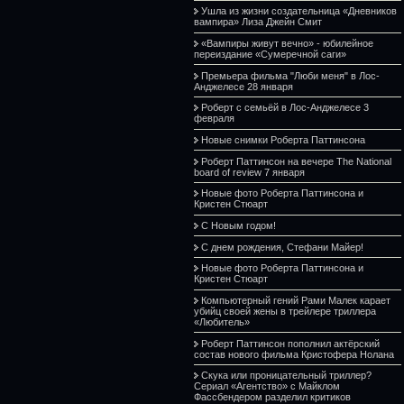
Ушла из жизни создательница «Дневников
вампира» Лиза Джейн Смит
«Вампиры живут вечно» - юбилейное
переиздание «Сумеречной саги»
Премьера фильма "Люби меня" в Лос-
Анджелесе 28 января
Роберт с семьёй в Лос-Анджелесе 3
февраля
Новые снимки Роберта Паттинсона
Роберт Паттинсон на вечере The National
board of review 7 января
Новые фото Роберта Паттинсона и
Кристен Стюарт
С Новым годом!
С днем рождения, Стефани Майер!
Новые фото Роберта Паттинсона и
Кристен Стюарт
Компьютерный гений Рами Малек карает
убийц своей жены в трейлере триллера
«Любитель»
Роберт Паттинсон пополнил актёрский
состав нового фильма Кристофера Нолана
Скука или проницательный триллер?
Сериал «Агентство» с Майклом
Фассбендером разделил критиков