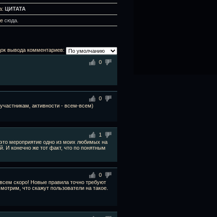
а:
ЦИТАТА
те
сюда
.
ок вывода комментариев:
0
0
участникам, активности - всем-всем)
1
 это мероприятие одно из моих любимых на
. И конечно же тот факт, что по понятным
0
всем скоро! Новые правила точно требуют
мотрим, что скажут пользователи на такое.