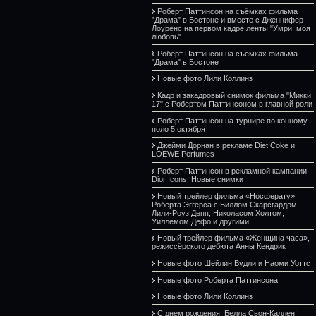
Роберт Паттинсон на съёмках фильма
"Драма" в Бостоне и вместе с Дженнифер
Лоуренс на первом кадре ленты "Умри, моя
любовь"
Роберт Паттинсон на съёмках фильма
"Драма" в Бостоне
Новые фото Лили Коллинз
Кадр и закадровый снимок фильма "Микки
17" с Робертом Паттинсоном в главной роли
Роберт Паттинсон на турнире по конному
поло 5 октября
Джейми Дорнан в рекламе Diet Coke и
LOEWE Perfumes
Роберт Паттинсон в рекламной кампании
Dior Icons. Новые снимки
Новый трейлер фильма «Носферату»
Роберта Эггерса с Биллом Скарсгардом,
Лили-Роуз Депп, Николасом Холтом,
Уиллемом Дефо и другими
Новый трейлер фильма «Женщина часа»,
режиссёрского дебюта Анны Кендрик
Новые фото Шейлин Вудли и Наоми Уоттс
Новые фото Роберта Паттинсона
Новые фото Лили Коллинз
С днем рождения, Белла Свон-Каллен!