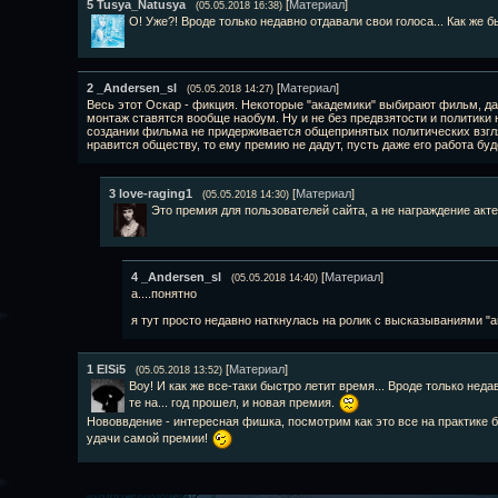
5
Tusya_Natusya
[
Материал
]
(05.05.2018 16:38)
О! Уже?! Вроде только недавно отдавали свои голоса... Как же 
2
_Andersen_sl
[
Материал
]
(05.05.2018 14:27)
Весь этот Оскар - фикция. Некоторые "академики" выбирают фильм, даж
монтаж ставятся вообще наобум. Ну и не без предвзятости и политики н
создании фильма не придерживается общепринятых политических взгляд
нравится обществу, то ему премию не дадут, пусть даже его работа бу
3
love-raging1
[
Материал
]
(05.05.2018 14:30)
Это премия для пользователей сайта, а не награждение ак
4
_Andersen_sl
[
Материал
]
(05.05.2018 14:40)
а....понятно
я тут просто недавно наткнулась на ролик с высказываниями "а
1
ElSi5
[
Материал
]
(05.05.2018 13:52)
Воу! И как же все-таки быстро летит время... Вроде только неда
те на... год прошел, и новая премия.
Нововвдение - интересная фишка, посмотрим как это все на практике б
удачи самой премии!