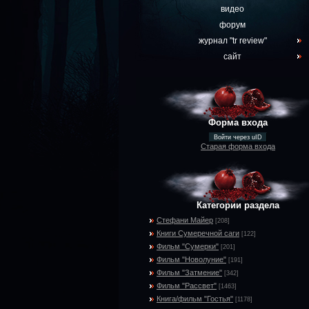
видео
форум
журнал "tr review"
сайт
Форма входа
Войти через uID
Старая форма входа
Категории раздела
Стефани Майер
[208]
Книги Сумеречной саги
[122]
Фильм "Сумерки"
[201]
Фильм "Новолуние"
[191]
Фильм "Затмение"
[342]
Фильм "Рассвет"
[1463]
Книга/фильм "Гостья"
[1178]