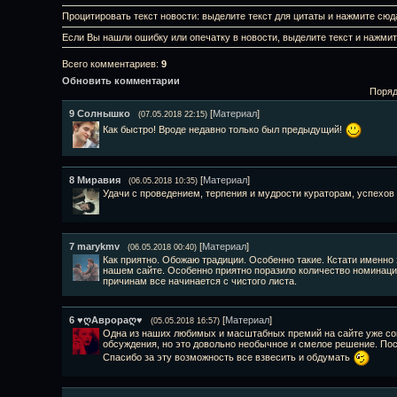
Процитировать текст новости: выделите текст для цитаты и нажмите сюд
Если Вы нашли ошибку или опечатку в новости, выделите текст и нажми
Всего комментариев
:
9
Обновить комментарии
Поряд
9
Солнышко
[
Материал
]
(07.05.2018 22:15)
Как быстро! Вроде недавно только был предыдущий!
8
Миравия
[
Материал
]
(06.05.2018 10:35)
Удачи с проведением, терпения и мудрости кураторам, успехов 
7
marykmv
[
Материал
]
(06.05.2018 00:40)
Как приятно. Обожаю традиции. Особенно такие. Кстати именно
нашем сайте. Особенно приятно поразило количество номинаций
причинам все начинается с чистого листа.
6
♥ღАврораღ♥
[
Материал
]
(05.05.2018 16:57)
Одна из наших любимых и масштабных премий на сайте уже со
обсуждения, но это довольно необычное и смелое решение. Пос
Спасибо за эту возможность все взвесить и обдумать