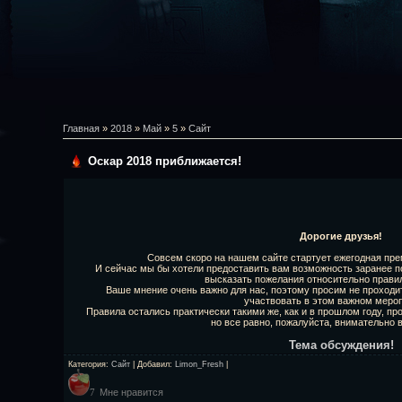
Главная
»
2018
»
Май
»
5
»
Сайт
Оскар 2018 приближается!
Дорогие друзья!
Совсем скоро на нашем сайте стартует ежегодная пр
И сейчас мы бы хотели предоставить вам возможность заранее 
высказать пожелания относительно правил
Ваше мнение очень важно для нас, поэтому просим не проход
участвовать в этом важном меро
Правила остались практически такими же, как и в прошлом году, п
но все равно, пожалуйста, внимательно 
Тема обсуждения!
Категория
:
Сайт
|
Добавил
:
Limon_Fresh
|
Мне нравится
7