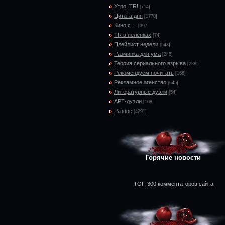
Утро, TR!
[714]
Цитата дня
[1770]
Кино с ...
[397]
TR в пеленках
[74]
Плейлист недели
[543]
Разминка для ума
[248]
Теория сериального взрыва
[288]
Рекомендуем почитать
[166]
Рекламное агенство
[645]
Литературные дуэли
[54]
АРТ-дуэли
[108]
Разное
[4291]
Горячие новости
ТОП 300 комментаторов сайта