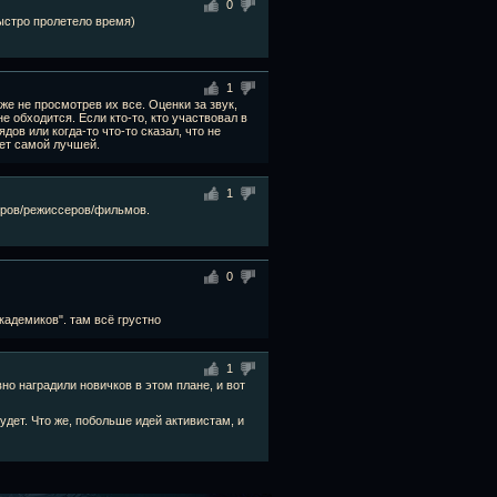
0
быстро пролетело время)
1
е не просмотрев их все. Оценки за звук,
е обходится. Если кто-то, кто участвовал в
ов или когда-то что-то сказал, что не
дет самой лучшей.
1
теров/режиссеров/фильмов.
0
кадемиков". там всё грустно
1
вно наградили новичков в этом плане, и вот
удет. Что же, побольше идей активистам, и