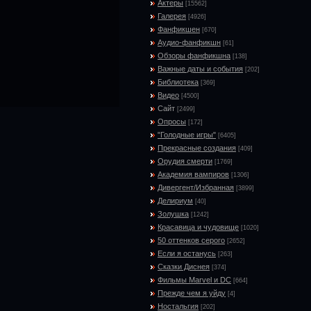
Актеры
[15562]
Галерея
[4926]
Фанфикшен
[670]
Аудио-фанфикшн
[61]
Обзоры фанфикшна
[138]
Важные даты и события
[202]
Библиотека
[369]
Видео
[4500]
Сайт
[2499]
Опросы
[172]
"Голодные игры"
[6405]
Прекрасные создания
[409]
Орудия смерти
[1769]
Академия вампиров
[1306]
Дивергент/Избранная
[3899]
Делириум
[40]
Золушка
[1242]
Красавица и чудовище
[1020]
50 оттенков серого
[2652]
Если я останусь
[263]
Сказки Диснея
[374]
Фильмы Marvel и DC
[664]
Прежде чем я уйду
[4]
Ностальгия
[202]