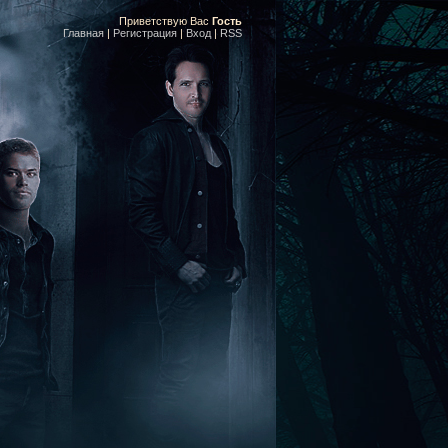
Приветствую Вас
Гость
Главная
|
Регистрация
|
Вход
|
RSS