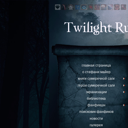
главная страница
о стефани майер
книги сумеречной саги
герои сумеречной саги
экранизации
библиотека
фанфикшн
поисковик фанфиков
новости
галерея