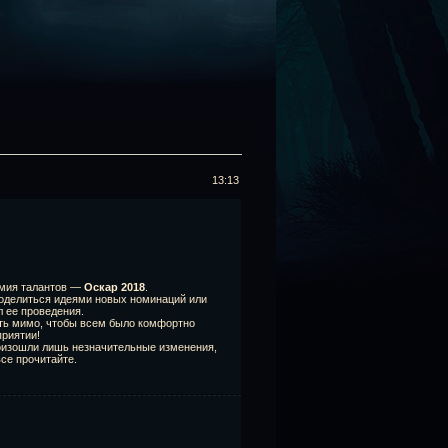
13:13
емия талантов —
Оскар 2018
.
поделиться идеями новых номинаций или
 ее проведения.
ить мимо, чтобы всем было комфортно
приятии!
роизошли лишь незначительные изменения,
все прочитайте.