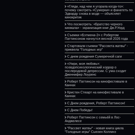
«Гляди, над чем я угорала когда-то»:
почему смотреть «Сумерки» и фанатеть по
Эдварду снова в моде — объясняет
кинокритик
Что посмотреть: «Братство черного
кинжала» - экранизация книг Дж.Р.Уорд
Съемки «Бэтмена-2» с Робертом
Паттинсоном начнутся весной 2026 года
Стартовали съемки "Рассвета жатвы" -
приквела "Голодных игр"
С днем рождения Сумеречной саги
«Умри, моя любовь»:
псевдопсихологический хоррор о
послеродовой депрессии. С ума сходит
Дженнифер Лоуренс
Роберт Паттинсон на кинофестивале в
Каннах
Кристен Стюарт на кинофестивале в
Каннах
С Днем рождения, Роберт Паттинсон!
С Днем Победы!
Роберт Паттинсон с семьёй в Лос-
Анджелесе
"Рассвет жатвы" - новая книга цикла
"Голодные игры" Сьюзен Коллинз