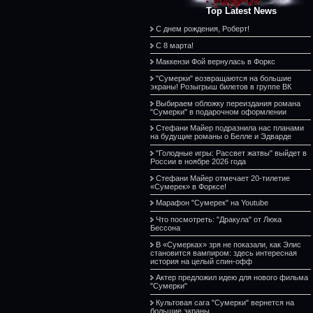
Top Latest News
С днем рождения, Роберт!
С 8 марта!
Маккензи Фой вернулась в Форкс
"Сумерки" возвращаются на большие
экраны! Розыгрыш билетов в группе ВК
Выбираем обложку переиздания романа
"Сумерки" в подарочном оформлении
Стефани Майер подразнила нас планами
на будущие романы о Белле и Эдварде
"Голодные игры: Рассвет жатвы" выйдет в
России в ноябре 2026 года
Стефани Майер отмечает 20-тилетие
«Сумерек» в Форксе!
Марафон "Сумерек" на Youtube
Что посмотреть: "Дракула" от Люка
Бессона
В «Сумерках» зря не показали, как Элис
становится вампиром: здесь интересная
история на целый спин-офф
Актер предложил идею для нового фильма
"Сумерки"
Культовая сага "Сумерки" вернется на
большие экраны