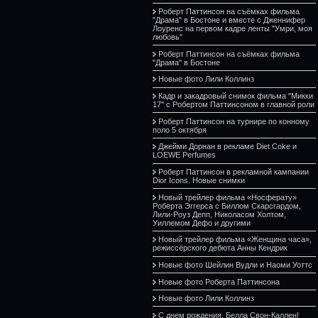
Роберт Паттинсон на съёмках фильма
"Драма" в Бостоне и вместе с Дженнифер
Лоуренс на первом кадре ленты "Умри, моя
любовь"
Роберт Паттинсон на съёмках фильма
"Драма" в Бостоне
Новые фото Лили Коллинз
Кадр и закадровый снимок фильма "Микки
17" с Робертом Паттинсоном в главной роли
Роберт Паттинсон на турнире по конному
поло 5 октября
Джейми Дорнан в рекламе Diet Coke и
LOEWE Perfumes
Роберт Паттинсон в рекламной кампании
Dior Icons. Новые снимки
Новый трейлер фильма «Носферату»
Роберта Эггерса с Биллом Скарсгардом,
Лили-Роуз Депп, Николасом Холтом,
Уиллемом Дефо и другими
Новый трейлер фильма «Женщина часа»,
режиссёрского дебюта Анны Кендрик
Новые фото Шейлин Вудли и Наоми Уоттс
Новые фото Роберта Паттинсона
Новые фото Лили Коллинз
С днем рождения, Белла Свон-Каллен!