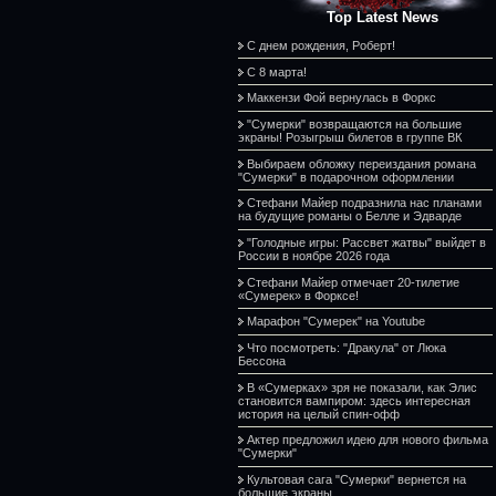
Top Latest News
С днем рождения, Роберт!
С 8 марта!
Маккензи Фой вернулась в Форкс
"Сумерки" возвращаются на большие
экраны! Розыгрыш билетов в группе ВК
Выбираем обложку переиздания романа
"Сумерки" в подарочном оформлении
Стефани Майер подразнила нас планами
на будущие романы о Белле и Эдварде
"Голодные игры: Рассвет жатвы" выйдет в
России в ноябре 2026 года
Стефани Майер отмечает 20-тилетие
«Сумерек» в Форксе!
Марафон "Сумерек" на Youtube
Что посмотреть: "Дракула" от Люка
Бессона
В «Сумерках» зря не показали, как Элис
становится вампиром: здесь интересная
история на целый спин-офф
Актер предложил идею для нового фильма
"Сумерки"
Культовая сага "Сумерки" вернется на
большие экраны