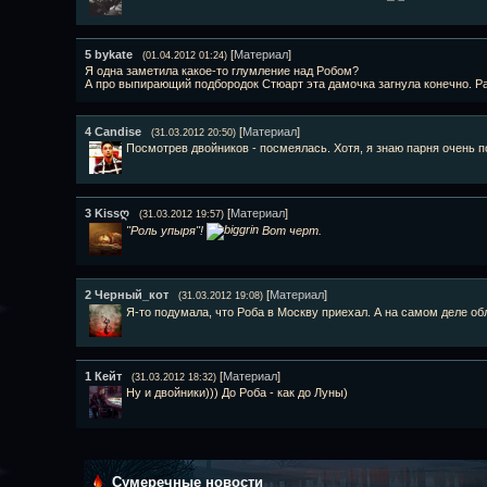
5
bykate
[
Материал
]
(01.04.2012 01:24)
Я одна заметила какое-то глумление над Робом?
А про выпирающий подбородок Стюарт эта дамочка загнула конечно. Ра
4
Candise
[
Материал
]
(31.03.2012 20:50)
Посмотрев двойников - посмеялась. Хотя, я знаю парня очень п
3
Kissღ
[
Материал
]
(31.03.2012 19:57)
"Роль упыря"!
Вот черт.
2
Черный_кот
[
Материал
]
(31.03.2012 19:08)
Я-то подумала, что Роба в Москву приехал. А на самом деле об
1
Кейт
[
Материал
]
(31.03.2012 18:32)
Ну и двойники))) До Роба - как до Луны)
Сумеречные новости