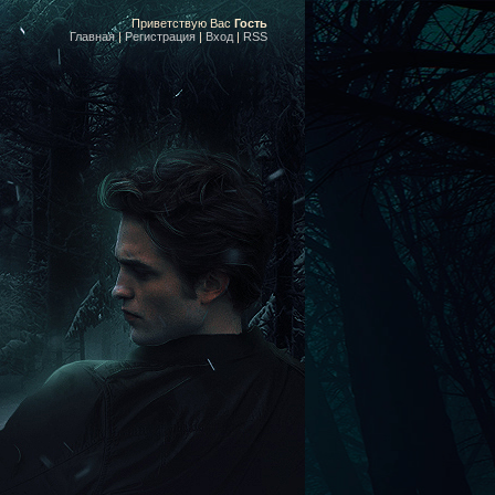
Приветствую Вас
Гость
Главная
|
Регистрация
|
Вход
|
RSS