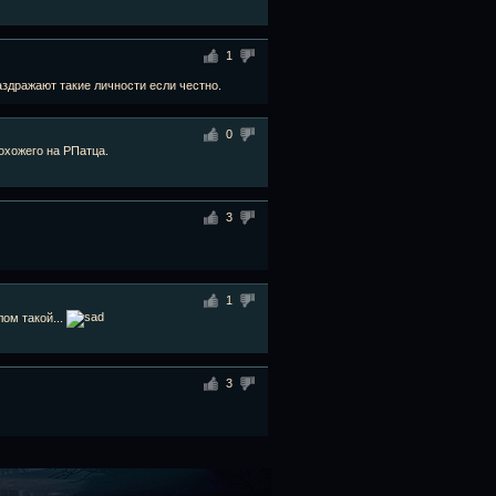
1
здражают такие личности если честно.
0
охожего на РПатца.
3
1
лом такой...
3