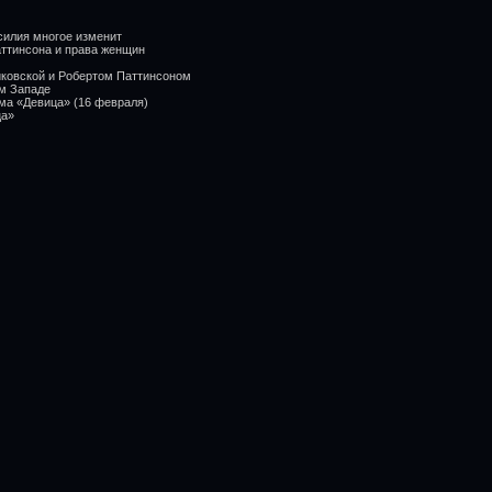
асилия многое изменит
аттинсона и права женщин
иковской и Робертом Паттинсоном
ом Западе
ма «Девица» (16 февраля)
ца»