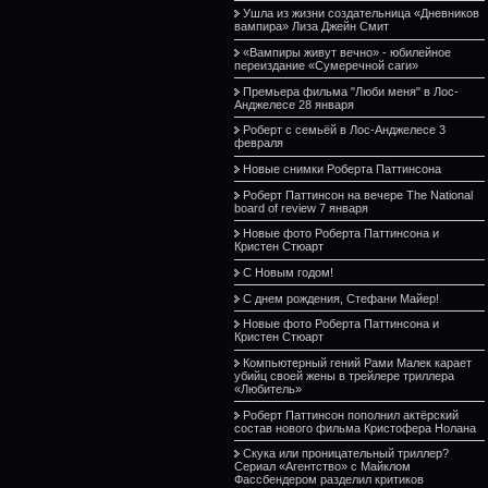
Ушла из жизни создательница «Дневников
вампира» Лиза Джейн Смит
«Вампиры живут вечно» - юбилейное
переиздание «Сумеречной саги»
Премьера фильма "Люби меня" в Лос-
Анджелесе 28 января
Роберт с семьёй в Лос-Анджелесе 3
февраля
Новые снимки Роберта Паттинсона
Роберт Паттинсон на вечере The National
board of review 7 января
Новые фото Роберта Паттинсона и
Кристен Стюарт
С Новым годом!
С днем рождения, Стефани Майер!
Новые фото Роберта Паттинсона и
Кристен Стюарт
Компьютерный гений Рами Малек карает
убийц своей жены в трейлере триллера
«Любитель»
Роберт Паттинсон пополнил актёрский
состав нового фильма Кристофера Нолана
Скука или проницательный триллер?
Сериал «Агентство» с Майклом
Фассбендером разделил критиков