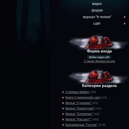
видео
форум
журнал "tr review"
сайт
Форма входа
Войти через uID
Старая форма входа
Категории раздела
Стефани Майер
[208]
Книги Сумеречной саги
[122]
Фильм "Сумерки"
[201]
Фильм "Новолуние"
[191]
Фильм "Затмение"
[342]
Фильм "Рассвет"
[1463]
Книга/фильм "Гостья"
[1178]