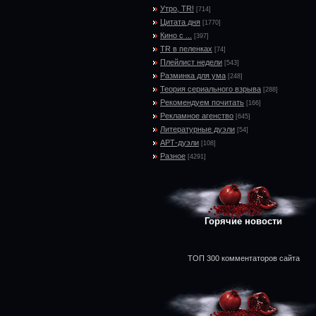
Утро, TR!
[714]
Цитата дня
[1770]
Кино с ...
[397]
TR в пеленках
[74]
Плейлист недели
[543]
Разминка для ума
[248]
Теория сериального взрыва
[288]
Рекомендуем почитать
[166]
Рекламное агенство
[645]
Литературные дуэли
[54]
АРТ-дуэли
[108]
Разное
[4291]
Горячие новости
ТОП 300 комментаторов сайта