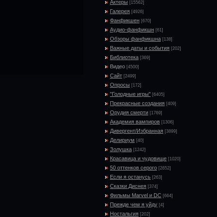
Актеры
[15562]
Галерея
[4926]
Фанфикшен
[670]
Аудио-фанфикшн
[61]
Обзоры фанфикшна
[138]
Важные даты и события
[202]
Библиотека
[369]
Видео
[4500]
Сайт
[2499]
Опросы
[172]
"Голодные игры"
[6405]
Прекрасные создания
[409]
Орудия смерти
[1769]
Академия вампиров
[1306]
Дивергент/Избранная
[3899]
Делириум
[40]
Золушка
[1242]
Красавица и чудовище
[1020]
50 оттенков серого
[2652]
Если я останусь
[263]
Сказки Диснея
[374]
Фильмы Marvel и DC
[664]
Прежде чем я уйду
[4]
Ностальгия
[202]