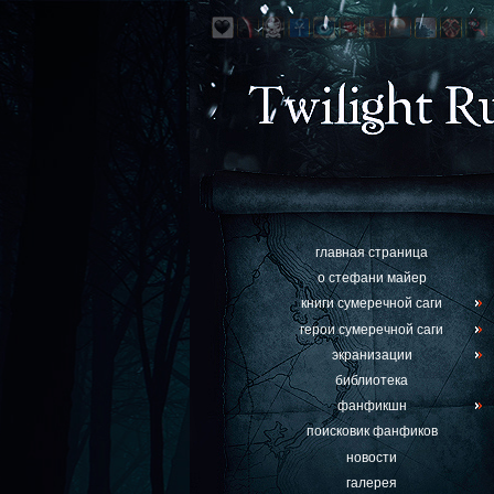
главная страница
о стефани майер
книги сумеречной саги
герои сумеречной саги
экранизации
библиотека
фанфикшн
поисковик фанфиков
новости
галерея