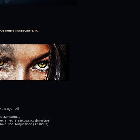
рованные пользователи.
ей к лучшей
удо-женщины»
ях в честь выхода их фильмов
а» в Лос-Анджелесе (13 июня)