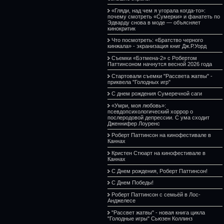
«Гляди, над чем я угорала когда-то»:
почему смотреть «Сумерки» и фанатеть по
Эдварду снова в моде — объясняет
кинокритик
Что посмотреть: «Братство черного
кинжала» - экранизация книг Дж.Р.Уорд
Съемки «Бэтмена-2» с Робертом
Паттинсоном начнутся весной 2026 года
Стартовали съемки "Рассвета жатвы" -
приквела "Голодных игр"
С днем рождения Сумеречной саги
«Умри, моя любовь»:
псевдопсихологический хоррор о
послеродовой депрессии. С ума сходит
Дженнифер Лоуренс
Роберт Паттинсон на кинофестивале в
Каннах
Кристен Стюарт на кинофестивале в
Каннах
С Днем рождения, Роберт Паттинсон!
С Днем Победы!
Роберт Паттинсон с семьёй в Лос-
Анджелесе
"Рассвет жатвы" - новая книга цикла
"Голодные игры" Сьюзен Коллинз