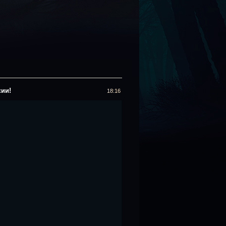
сии!
18:16