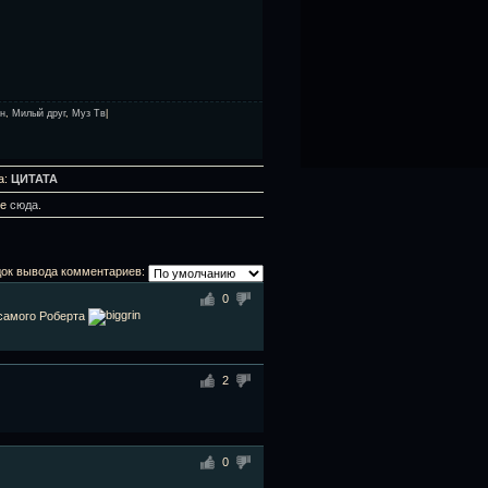
он
,
Милый друг
,
Муз Тв
|
а:
ЦИТАТА
те
сюда
.
ок вывода комментариев:
0
 самого Роберта
2
0