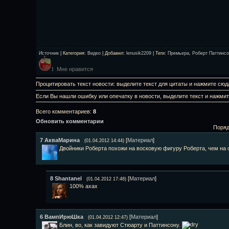
Источник
|
Категория
:
Видео
|
Добавил
:
lenusik2209
|
Теги
:
Премьера
,
Роберт Паттинс
Мне нравится
1
Процитировать текст новости: выделите текст для цитаты и нажмите сюд
Если Вы нашли ошибку или опечатку в новости, выделите текст и нажми
Всего комментариев
:
8
Обновить комментарии
Поряд
7
АкваМарина
[
Материал
]
(01.04.2012 14:44)
Двойники Роберта похожи на восковую фигуру Роберта, чем на
8
Shantanel
[
Материал
]
(01.04.2012 17:48)
100% ахах
6
ВампИpюШка
[
Материал
]
(01.04.2012 12:47)
Блин, во, как завидуют Стюарту и Паттинсону.