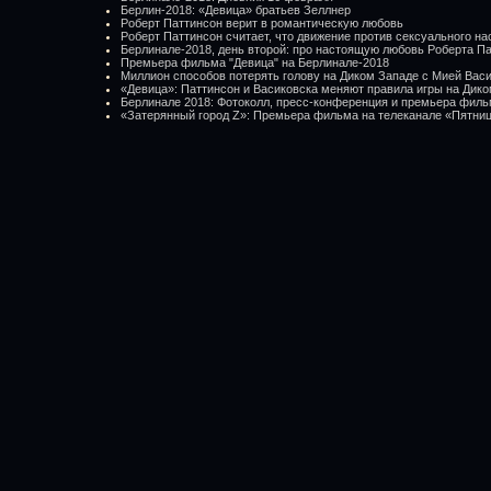
Берлин-2018: «Девица» братьев Зеллнер
Роберт Паттинсон верит в романтическую любовь
Роберт Паттинсон считает, что движение против сексуального н
Берлинале-2018, день второй: про настоящую любовь Роберта П
Премьера фильма "Девица" на Берлинале-2018
Миллион способов потерять голову на Диком Западе с Мией Вас
«Девица»: Паттинсон и Васиковска меняют правила игры на Дик
Берлинале 2018: Фотоколл, пресс-конференция и премьера филь
«Затерянный город Z»: Премьера фильма на телеканале «Пятни