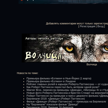
Добавлять комментарии могут только зарегистри
[
Регистрация
|
Вход
]
Волчица
Новости по теме:
Премьера фильма «Бэтмен» в Нью-Йорке (1 марта)
Премьера фильма «Бэтмен» в Лондоне
Рейтинг главных ролей в карьере Роберта Паттинсона — от худш
Как Роберт Паттинсон перестал быть актёром одной роли?
Warner Bros. перенесла премьеры «Довода», «Матрицы 4» и «Ч
Новые фото Роберта Паттинсона и Кристен Стюарт на мероприти
Роберт Паттинсон на премьере и пресс-джанкете фильма «Девиц
Берлинале-2018: «Девица» (Роберт Паттинсон)
Фильм «Девица» (Роберт Паттинсон) — премьера на Берлинале
На "Берлинале" показали фильм "Девица"
Берлинале-2018: Дневник 16 февраля