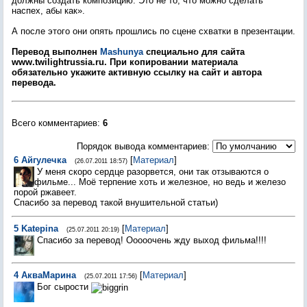
должны создать композицию. Это не то, что можно сделать
наспех, абы как».
А после этого они опять прошлись по сцене схватки в презентации.
Перевод выполнен
Mashunya
специально для сайта
www.twilightrussia.ru. При копировании материала
обязательно укажите активную ссылку на сайт и автора
перевода.
Всего комментариев
:
6
Порядок вывода комментариев:
6
Айгулечка
[
Материал
]
(26.07.2011 18:57)
У меня скоро сердце разорвется, они так отзываются о
фильме... Моё терпение хоть и железное, но ведь и железо
порой ржавеет.
Спасибо за перевод такой внушительной статьи)
5
Katepina
[
Материал
]
(25.07.2011 20:19)
Спасибо за перевод! Ооооочень жду выход фильма!!!!
4
АкваМарина
[
Материал
]
(25.07.2011 17:56)
Бог сырости