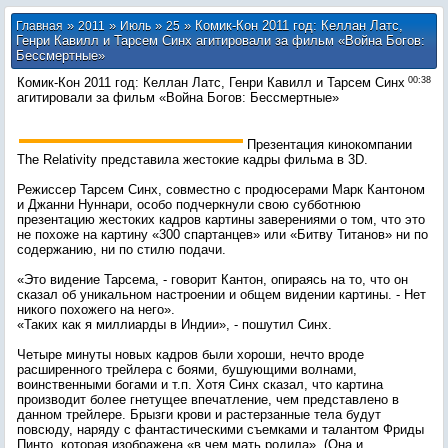
»
»
»
» Комик-Кон 2011 год: Келлан Латс,
Главная
2011
Июль
25
Генри Кавилл и Тарсем Синх агитировали за фильм «Война Богов:
Бессмертные»
Комик-Кон 2011 год: Келлан Латс, Генри Кавилл и Тарсем Синх
00:38
агитировали за фильм «Война Богов: Бессмертные»
Презентация кинокомпании
The Relativity представила жестокие кадры фильма в 3D.
Режиссер Тарсем Синх, совместно с продюсерами Марк Кантоном
и Джанни Нуннари, особо подчеркнули свою субботнюю
презентацию жестоких кадров картины заверениями о том, что это
не похоже на картину «300 спартанцев» или «Битву Титанов» ни по
содержанию, ни по стилю подачи.
«Это видение Тарсема, - говорит Кантон, опираясь на то, что он
сказал об уникальном настроении и общем видении картины. - Нет
никого похожего на него».
«Таких как я миллиарды в Индии», - пошутил Синх.
Четыре минуты новых кадров были хороши, нечто вроде
расширенного трейлера с боями, бушующими волнами,
воинственными богами и т.п. Хотя Синх сказал, что картина
производит более гнетущее впечатление, чем представлено в
данном трейлере. Брызги крови и растерзанные тела будут
повсюду, наряду с фантастическими съемками и талантом Фриды
Пинто, которая изображена «в чем мать родила». (Она и