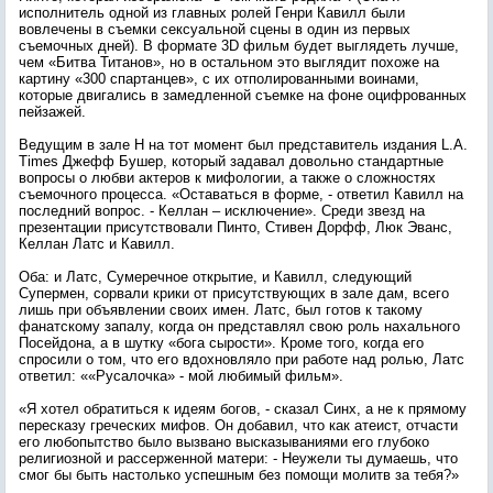
исполнитель одной из главных ролей Генри Кавилл были
вовлечены в съемки сексуальной сцены в один из первых
съемочных дней). В формате 3D фильм будет выглядеть лучше,
чем «Битва Титанов», но в остальном это выглядит похоже на
картину «300 спартанцев», с их отполированными воинами,
которые двигались в замедленной съемке на фоне оцифрованных
пейзажей.
Ведущим в зале Н на тот момент был представитель издания L.A.
Times Джефф Бушер, который задавал довольно стандартные
вопросы о любви актеров к мифологии, а также о сложностях
съемочного процесса. «Оставаться в форме, - ответил Кавилл на
последний вопрос. - Келлан – исключение». Среди звезд на
презентации присутствовали Пинто, Стивен Дорфф, Люк Эванс,
Келлан Латс и Кавилл.
Оба: и Латс, Сумеречное открытие, и Кавилл, следующий
Супермен, сорвали крики от присутствующих в зале дам, всего
лишь при объявлении своих имен. Латс, был готов к такому
фанатскому запалу, когда он представлял свою роль нахального
Посейдона, а в шутку «бога сырости». Кроме того, когда его
спросили о том, что его вдохновляло при работе над ролью, Латс
ответил: ««Русалочка» - мой любимый фильм».
«Я хотел обратиться к идеям богов, - сказал Синх, а не к прямому
пересказу греческих мифов. Он добавил, что как атеист, отчасти
его любопытство было вызвано высказываниями его глубоко
религиозной и рассерженной матери: - Неужели ты думаешь, что
смог бы быть настолько успешным без помощи молитв за тебя?»