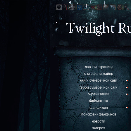
главная страница
о стефани майер
книги сумеречной саги
герои сумеречной саги
экранизации
библиотека
фанфикшн
поисковик фанфиков
новости
галерея