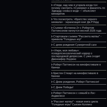
«Гляди, над чем я угорала когда-то»:
почему смотреть «Сумерки» и фанатеть по
Эдварду снова в моде — объясняет
кинокритик
Что посмотреть: «Братство черного
кинжала» - экранизация книг Дж.Р.Уорд
Съемки «Бэтмена-2» с Робертом
Паттинсоном начнутся весной 2026 года
Стартовали съемки "Рассвета жатвы" -
приквела "Голодных игр"
С днем рождения Сумеречной саги
«Умри, моя любовь»:
псевдопсихологический хоррор о
послеродовой депрессии. С ума сходит
Дженнифер Лоуренс
Роберт Паттинсон на кинофестивале в
Каннах
Кристен Стюарт на кинофестивале в
Каннах
С Днем рождения, Роберт Паттинсон!
С Днем Победы!
Роберт Паттинсон с семьёй в Лос-
Анджелесе
"Рассвет жатвы" - новая книга цикла
"Голодные игры" Сьюзен Коллинз