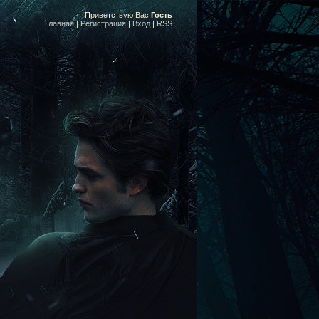
Приветствую Вас
Гость
Главная
|
Регистрация
|
Вход
|
RSS