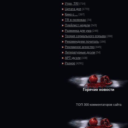
Утро, TR!
[714]
Цитата дня
[1770]
Кино с ...
[397]
TR в пеленках
[74]
Плейлист недели
[543]
Разминка для ума
[248]
Теория сериального взрыва
[288]
Рекомендуем почитать
[166]
Рекламное агенство
[645]
Литературные дуэли
[54]
АРТ-дуэли
[108]
Разное
[4291]
Горячие новости
ТОП 300 комментаторов сайта