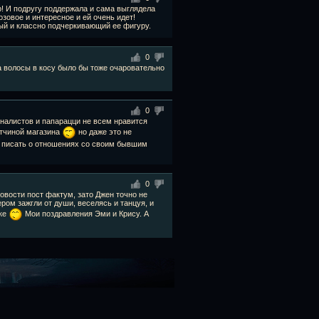
! И подругу поддержала и сама выглядела
зовое и интересное и ей очень идет!
ый и классно подчеркивающий ее фигуру.
0
 волосы в косу было бы тоже очаровательно
0
налистов и папарацци не всем нравится
етчиной магазина
но даже это не
т писать о отношениях со своим бывшим
0
новости пост фактум, зато Джен точно не
ром зажгли от души, веселясь и танцуя, и
вке
Мои поздравления Эми и Крису. А