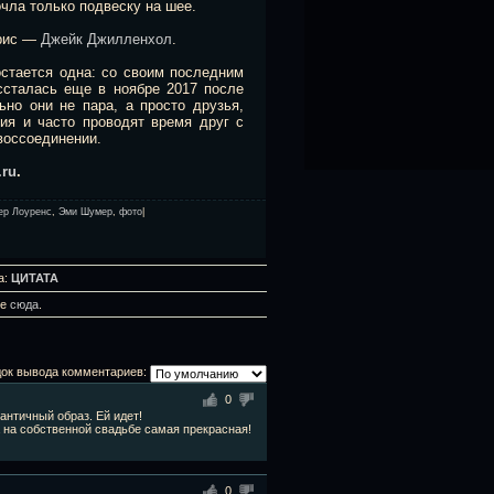
чла только подвеску на шее.
трис —
Джейк Джилленхол
.
остается одна: со своим последним
сталась еще в ноябре 2017 после
ьно они не пара, а просто друзья,
ия и часто проводят время друг с
 воссоединении.
.ru
.
ер Лоуренс
,
Эми Шумер
,
фото
|
а:
ЦИТАТА
те
сюда
.
ок вывода комментариев:
0
нтичный образ. Ей идет!
 на собственной свадьбе самая прекрасная!
0