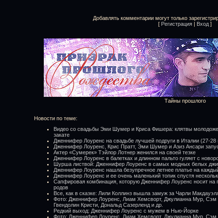
Добавлять комментарии могут только зарегистри
[
Регистрация
|
Вход
]
Тайны прошлого
Новости по теме:
Видео со свадьбы Эми Шумер и Криса Фишера: клятвы молодоже
закате
Дженнифер Лоуренс на свадьбе лучшей подруги в Италии (27-28
Дженнифер Лоуренс, Крис Пратт, Эми Шумер и Азиз Ансари зап
Актер «Сумерек» Тэйлор Лотнер женился на своей тезке
Дженнифер Лоуренс в балетках и длинном пальто гуляет с нов
Шурша листвой: Дженнифер Лоуренс в самых модных белых джи
Дженнифер Лоуренс нашла безупречное летнее платье на каждый
Дженнифер Лоуренс и ее очень маленький топик спустя несколь
Сапфировая комбинация, которую Дженнифер Лоуренс носит на г
родов
Все, как в сказке: Лили Коллинз вышла замуж за Чарли Макдауэл
Фото: Дженнифер Лоуренс, Лиам Хемсворт, Джулианна Мур, Сэм 
Гвендолин Кристи, Дональд Сазерленд и др.
Редкий выход: Дженнифер Лоуренс с мужем в Нью-Йорке
Фото: Дженнифер Лоуренс, Лиам Хемсворт, Джулианна Мур, Сэм 