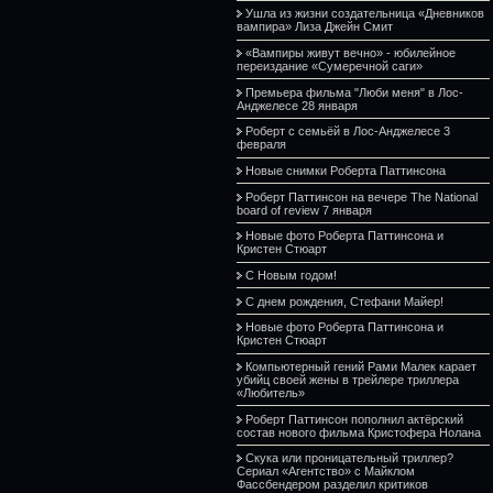
Ушла из жизни создательница «Дневников
вампира» Лиза Джейн Смит
«Вампиры живут вечно» - юбилейное
переиздание «Сумеречной саги»
Премьера фильма "Люби меня" в Лос-
Анджелесе 28 января
Роберт с семьёй в Лос-Анджелесе 3
февраля
Новые снимки Роберта Паттинсона
Роберт Паттинсон на вечере The National
board of review 7 января
Новые фото Роберта Паттинсона и
Кристен Стюарт
С Новым годом!
С днем рождения, Стефани Майер!
Новые фото Роберта Паттинсона и
Кристен Стюарт
Компьютерный гений Рами Малек карает
убийц своей жены в трейлере триллера
«Любитель»
Роберт Паттинсон пополнил актёрский
состав нового фильма Кристофера Нолана
Скука или проницательный триллер?
Сериал «Агентство» с Майклом
Фассбендером разделил критиков