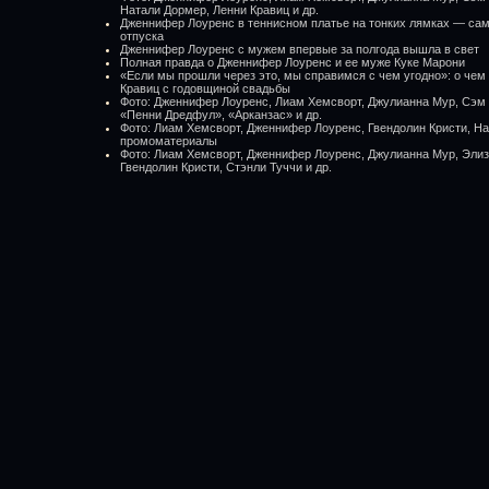
Натали Дормер, Ленни Кравиц и др.
Дженнифер Лоуренс в теннисном платье на тонких лямках — сам
отпуска
Дженнифер Лоуренс с мужем впервые за полгода вышла в свет
Полная правда о Дженнифер Лоуренс и ее муже Куке Марони
«Если мы прошли через это, мы справимся с чем угодно»: о чем
Кравиц с годовщиной свадьбы
Фото: Дженнифер Лоуренс, Лиам Хемсворт, Джулианна Мур, Сэм 
«Пенни Дредфул», «Арканзас» и др.
Фото: Лиам Хемсворт, Дженнифер Лоуренс, Гвендолин Кристи, На
промоматериалы
Фото: Лиам Хемсворт, Дженнифер Лоуренс, Джулианна Мур, Элиз
Гвендолин Кристи, Стэнли Туччи и др.