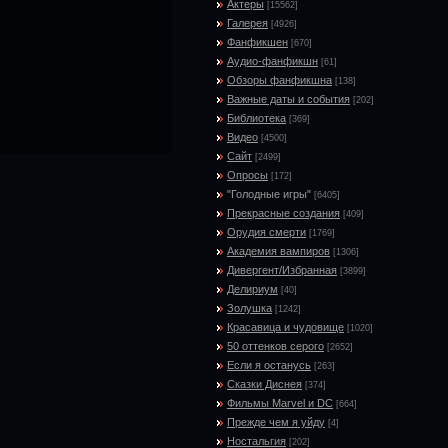
Актеры
[15562]
Галерея
[4926]
Фанфикшен
[670]
Аудио-фанфикшн
[61]
Обзоры фанфикшна
[138]
Важные даты и события
[202]
Библиотека
[369]
Видео
[4500]
Сайт
[2499]
Опросы
[172]
"Голодные игры"
[6405]
Прекрасные создания
[409]
Орудия смерти
[1769]
Академия вампиров
[1306]
Дивергент/Избранная
[3899]
Делириум
[40]
Золушка
[1242]
Красавица и чудовище
[1020]
50 оттенков серого
[2652]
Если я останусь
[263]
Сказки Диснея
[374]
Фильмы Marvel и DC
[664]
Прежде чем я уйду
[4]
Ностальгия
[202]