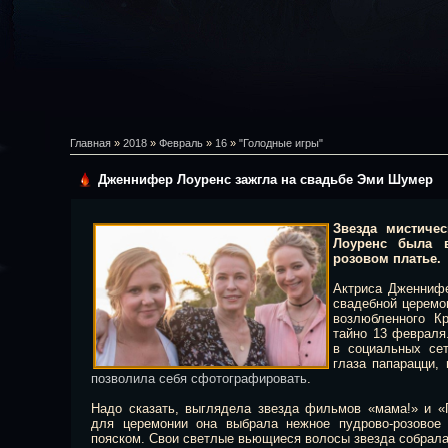
Главная
»
2018
»
Февраль
»
16
»
"Голодные игры"
Дженнифер Лоуренс зажгла на свадьбе Эми Шумер
Звезда мистиче
Лоуренс была в
розовом платье.
Актриса Дженнифе
свадебной церемо
возлюбленного К
тайно 13 февраля.
в социальных сет
глаза папарацци,
позволила себя сфотографировать
.
Надо сказать, выглядела звезда фильмов «мама!» и «
для церемонии она выбрала нежное пудрово-розовое
пояском. Свои светлые вьющиеся волосы звезда собрала 