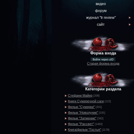
видео
форум
журнал "tr review"
сайт
Форма входа
Войти через uID
Старая форма входа
Категории раздела
Стефани Майер
[208]
Книги Сумеречной саги
[122]
Фильм "Сумерки"
[201]
Фильм "Новолуние"
[191]
Фильм "Затмение"
[342]
Фильм "Рассвет"
[1463]
Книга/фильм "Гостья"
[1178]