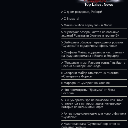
Top Latest News
С днем рождения, Роберт!
С 8 марта!
Маккензи Фой вернулась в Форкс
"Сумерки" возвращаются на большие
экраны! Розыгрыш билетов в группе ВК
Выбираем обложку переиздания романа
"Сумерки" в подарочном оформлении
Стефани Майер подразнила нас планами
на будущие романы о Белле и Эдварде
"Голодные игры: Рассвет жатвы" выйдет в
России в ноябре 2026 года
Стефани Майер отмечает 20-тилетие
«Сумерек» в Форксе!
Марафон "Сумерек" на Youtube
Что посмотреть: "Дракула" от Люка
Бессона
В «Сумерках» зря не показали, как Элис
становится вампиром: здесь интересная
история на целый спин-офф
Актер предложил идею для нового фильма
"Сумерки"
Культовая сага "Сумерки" вернется на
большие экраны