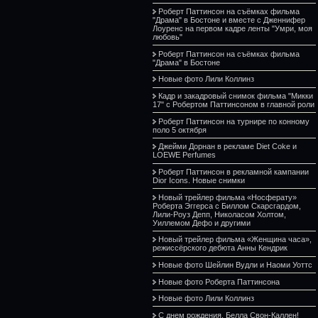
Роберт Паттинсон на съёмках фильма
"Драма" в Бостоне и вместе с Дженнифер
Лоуренс на первом кадре ленты "Умри, моя
любовь"
Роберт Паттинсон на съёмках фильма
"Драма" в Бостоне
Новые фото Лили Коллинз
Кадр и закадровый снимок фильма "Микки
17" с Робертом Паттинсоном в главной роли
Роберт Паттинсон на турнире по конному
поло 5 октября
Джейми Дорнан в рекламе Diet Coke и
LOEWE Perfumes
Роберт Паттинсон в рекламной кампании
Dior Icons. Новые снимки
Новый трейлер фильма «Носферату»
Роберта Эггерса с Биллом Скарсгардом,
Лили-Роуз Депп, Николасом Холтом,
Уиллемом Дефо и другими
Новый трейлер фильма «Женщина часа»,
режиссёрского дебюта Анны Кендрик
Новые фото Шейлин Вудли и Наоми Уоттс
Новые фото Роберта Паттинсона
Новые фото Лили Коллинз
С днем рождения, Белла Свон-Каллен!