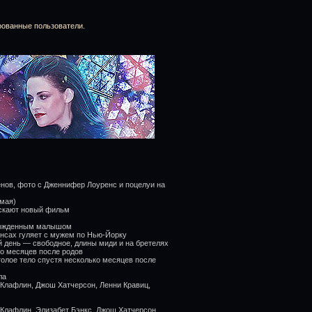
рованные пользователи.
нов, фото с Дженнифер Лоуренс и поцелуи на
 мая)
ускают новый фильм
орожденным малышом
нсах гуляет с мужем по Нью-Йорку
 день — свободное, длины миди и на бретелях
ко месяцев после родов
олое тело спустя несколько месяцев после
ла
Клафлин, Джош Хатчерсон, Ленни Кравиц,
Клафлин, Элизабет Бэнкс, Джош Хатчерсон,