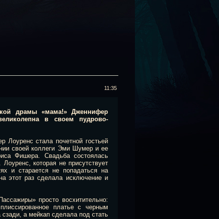
11:35
ской драмы «мама!» Дженнифер
еликолепна в своем пудрово-
р Лоуренс стала почетной гостьей
нии своей коллеги Эми Шумер и ее
риса Фишера. Свадьба состоялась
 Лоуренс, которая не присутствует
ях и старается не попадаться на
 на этот раз сделала исключение и
Пассажиры» просто восхитительно:
 плиссированное платье с черным
сзади, а мейкап сделала под стать