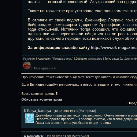
платью — нежный и невесомый. Из украшений она предпо
Также на торжестве присутствовал еще один коллега ак
В отличие от своей подруги, Дженнифер Лоуренс пока 
бойфрендом, режиссером Дарреном Аронофски, она рас
года отношений. Источник тогда сообщил, что официал
однако они «не переставали общаться после расставан
другом», из-за чего периодически возникают слухи об их
За информацию спасибо сайту
http://www.ok-magazine
Источник
|
Категория
:
"Голодные игры"
|
Добавил
:
модератор
|
Теги
:
свадьба
,
Дженниф
Мне нравится
3
Процитировать текст новости: выделите текст для цитаты и нажмите сюд
Если Вы нашли ошибку или опечатку в новости, выделите текст и нажми
Всего комментариев
:
5
Обновить комментарии
Поряд
5
Tusya_Natusya
[
Материал
]
(18.02.2018 19:47)
Дженифер и правда выглядит великолепно. Очень нежный и рома
Невеста просто прелесть. Я вообще считаю, что любая девушка
Глаза так и светятся, а улыбка не сходит с лица.
4
Алиса8740
[
Материал
]
(18.02.2018 19:08)