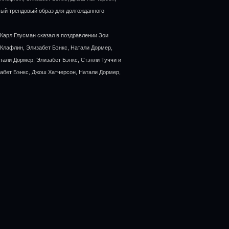
ый трендовый образ для долгожданного
 Карл Глусман сказал в поздравлении Зои
Клафлин, Элизабет Бэнкс, Натали Дормер,
тали Дормер, Элизабет Бэнкс, Стэнли Туччи и
абет Бэнкс, Джош Хатчерсон, Натали Дормер,