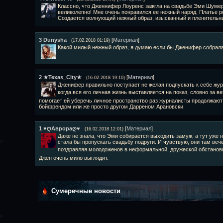
Классно, что Дженнифер Лоуренс зажгла на свадьбе Эми Шумер
великолепно! Мне очень понравился ее нежный наряд. Платье ро
Создается волнующий нежный образ, изысканный и пленительн
3
Dunysha
[
Материал
]
(17.02.2018 01:19)
Какой милый нежный образ, я думаю если бы Дженифер собрала
2
★Texas_City★
[
Материал
]
(16.02.2018 19:10)
Дженифер правильно поступает не желая подпускать к себе жур
когда вся его личная жизнь выставляется на показ, словно за в
помогает ей уберечь личное пространство раз журналисты продолжаю
бойфрендом или же просто другом Дарреном Арановски.
1
♥ღАврораღ♥
[
Материал
]
(16.02.2018 12:01)
Даже не знала, что Эми собирается выходить замуж, а тут уже 
стала бы пропускать свадьбу подруги. И чувствую, они там вече
поздравляя молодоженов в неформальной, дружеской обстано
Джен очень мило выглядит.
Сумеречные новости