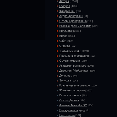
Актеры
[15562]
Галерея
[4926]
Фанфикшен
[670]
Аудио-фанфикшн
[61]
Обзоры фанфикшна
[138]
Важные даты и события
[202]
Библиотека
[369]
Видео
[4500]
Сайт
[2499]
Опросы
[172]
"Голодные игры"
[6405]
Прекрасные создания
[409]
Орудия смерти
[1769]
Академия вампиров
[1306]
Дивергент/Избранная
[3899]
Делириум
[40]
Золушка
[1242]
Красавица и чудовище
[1020]
50 оттенков серого
[2652]
Если я останусь
[263]
Сказки Диснея
[374]
Фильмы Marvel и DC
[664]
Прежде чем я уйду
[4]
Ностальгия
[202]