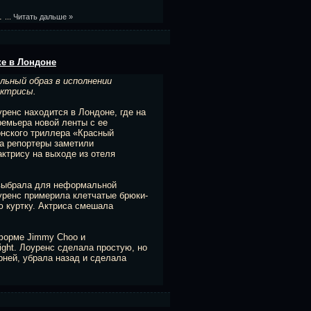
и.
...
Читать дальше »
ке в Лондоне
льный образ в исполнении
актрисы.
енс находится в Лондоне, где на
емьера новой ленты с ее
онского триллера «Красный
а репортеры заметили
ктрису на выходе из отеля
выбрала для неформальной
оуренс примерила клетчатые брюки-
ую куртку. Актриса смешала
форме Jimmy Choo и
ight. Лоуренс сделала простую, но
рней, убрала назад и сделала