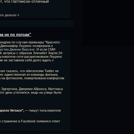
т, что Паттинсон отличный
ать дальше »
а не по погоде"
Лондоне по случаю премьеры "Красного
) Дженнифер Лоуренс позировала
в
орства Джанни Версаче
. И если СМИ
k актрисы с образом Элизабет Херли 24-
льзователи сети раскритиковали Лоуренс
же не заставила себя долго ждать с
ит сказать, что обитателям Twitter не
енс единственная из команды фильма,
а на фотоколле, пожертвовала комфортом
а Эдгертона, Джереми Айронса, Маттиаса
от день утеплился, ведь на улице было
рила Versace",
— пишут пользователи
е страничке в Facebook появился ответ