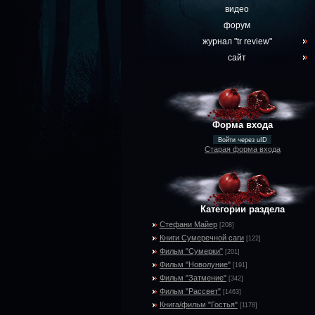
видео
форум
журнал "tr review"
сайт
Форма входа
Войти через uID
Старая форма входа
Категории раздела
Стефани Майер
[208]
Книги Сумеречной саги
[122]
Фильм "Сумерки"
[201]
Фильм "Новолуние"
[191]
Фильм "Затмение"
[342]
Фильм "Рассвет"
[1463]
Книга/фильм "Гостья"
[1178]