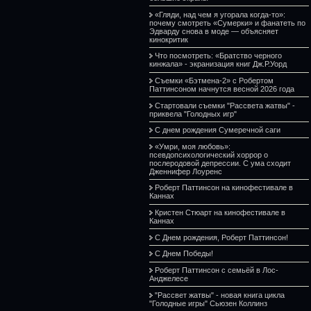
«Гляди, над чем я угорала когда-то»:
почему смотреть «Сумерки» и фанатеть по
Эдварду снова в моде — объясняет
кинокритик
Что посмотреть: «Братство черного
кинжала» - экранизация книг Дж.Р.Уорд
Съемки «Бэтмена-2» с Робертом
Паттинсоном начнутся весной 2026 года
Стартовали съемки "Рассвета жатвы" -
приквела "Голодных игр"
С днем рождения Сумеречной саги
«Умри, моя любовь»:
псевдопсихологический хоррор о
послеродовой депрессии. С ума сходит
Дженнифер Лоуренс
Роберт Паттинсон на кинофестивале в
Каннах
Кристен Стюарт на кинофестивале в
Каннах
С Днем рождения, Роберт Паттинсон!
С Днем Победы!
Роберт Паттинсон с семьёй в Лос-
Анджелесе
"Рассвет жатвы" - новая книга цикла
"Голодные игры" Сьюзен Коллинз