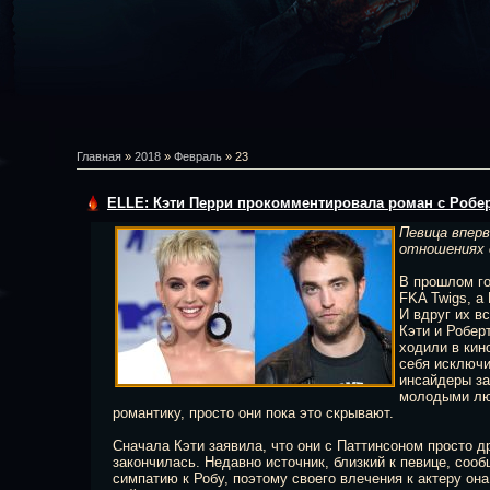
Главная
»
2018
»
Февраль
»
23
ELLE: Кэти Перри прокомментировала роман с Робе
Певица вперв
отношениях 
В прошлом го
FKA Twigs, а
И вдруг их в
Кэти и Робер
ходили в кин
себя исключи
инсайдеры за
молодыми люд
романтику, просто они пока это скрывают.
Сначала Кэти заявила, что они с Паттинсоном просто др
закончилась. Недавно источник, близкий к певице, соо
симпатию к Робу, поэтому своего влечения к актеру она 