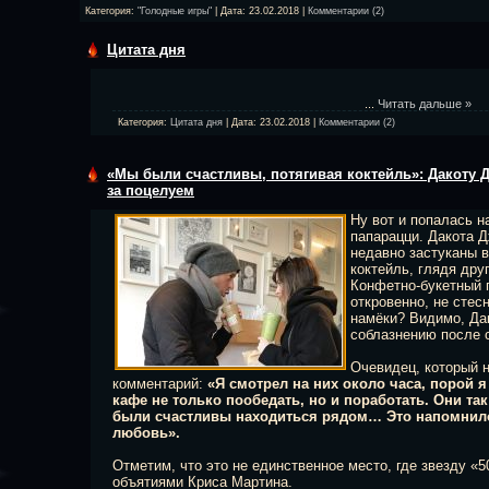
Категория:
"Голодные игры"
| Дата:
23.02.2018
|
Комментарии (2)
Цитата дня
...
Читать дальше »
Категория:
Цитата дня
| Дата:
23.02.2018
|
Комментарии (2)
«Мы были счастливы, потягивая коктейль»: Дакоту 
за поцелуем
Ну вот и попалась н
папарацци. Дакота 
недавно застуканы в
коктейль, глядя друг
Конфетно-букетный 
откровенно, не стесн
намёки? Видимо, Да
соблазнению после 
Очевидец, который 
комментарий:
«Я смотрел на них около часа, порой 
кафе не только пообедать, но и поработать. Они та
были счастливы находиться рядом… Это напомнил
любовь».
Отметим, что это не единственное место, где звезду «5
объятиями Криса Мартина.