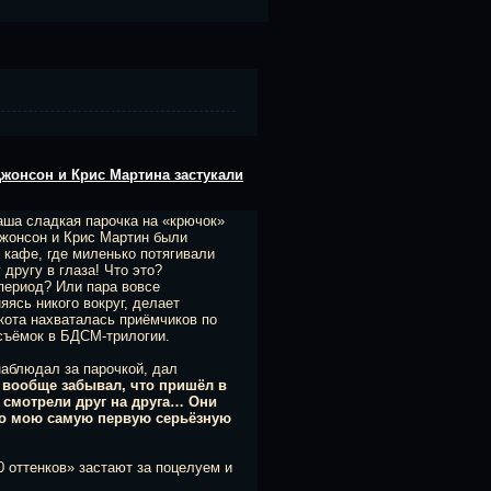
Джонсон и Крис Мартина застукали
аша сладкая парочка на «крючок»
Джонсон и Крис Мартин были
 кафе, где миленько потягивали
 другу в глаза! Что это?
период? Или пара вовсе
яясь никого вокруг, делает
кота нахваталась приёмчиков по
съёмок в БДСМ-трилогии.
наблюдал за парочкой, дал
я вообще забывал, что пришёл в
к смотрели друг на друга… Они
о мою самую первую серьёзную
0 оттенков» застают за поцелуем и