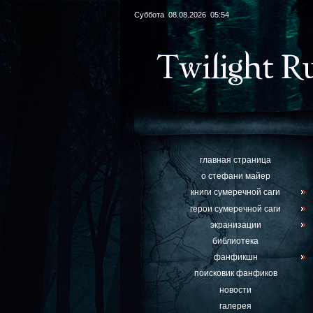
Суббота 08.08.2026 05:54
главная страница
о стефани майер
книги сумеречной саги
герои сумеречной саги
экранизации
библиотека
фанфикшн
поисковик фанфиков
новости
галерея