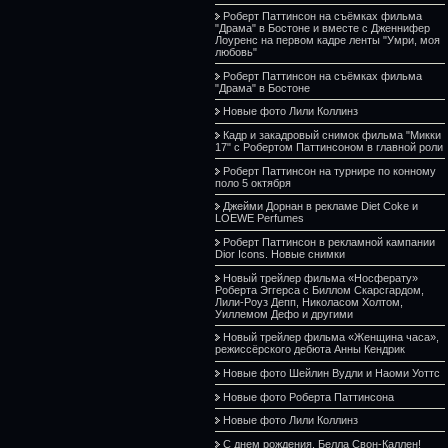
Роберт Паттинсон на съёмках фильма
"Драма" в Бостоне и вместе с Дженнифер
Лоуренс на первом кадре ленты "Умри, моя
любовь"
Роберт Паттинсон на съёмках фильма
"Драма" в Бостоне
Новые фото Лили Коллинз
Кадр и закадровый снимок фильма "Микки
17" с Робертом Паттинсоном в главной роли
Роберт Паттинсон на турнире по конному
поло 5 октября
Джейми Дорнан в рекламе Diet Coke и
LOEWE Perfumes
Роберт Паттинсон в рекламной кампании
Dior Icons. Новые снимки
Новый трейлер фильма «Носферату»
Роберта Эггерса с Биллом Скарсгардом,
Лили-Роуз Депп, Николасом Холтом,
Уиллемом Дефо и другими
Новый трейлер фильма «Женщина часа»,
режиссёрского дебюта Анны Кендрик
Новые фото Шейлин Вудли и Наоми Уоттс
Новые фото Роберта Паттинсона
Новые фото Лили Коллинз
С днем рождения, Белла Свон-Каллен!