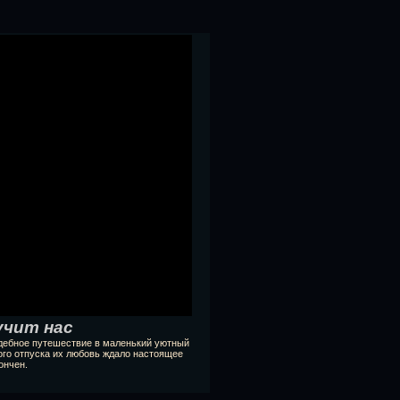
учит нас
дебное путешествие в маленький уютный
ого отпуска их любовь ждало настоящее
ончен.