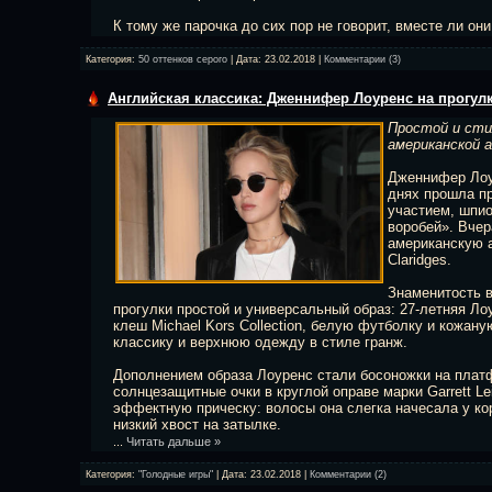
К тому же парочка до сих пор не говорит, вместе ли он
Категория:
50 оттенков серого
| Дата:
23.02.2018
|
Комментарии (3)
Английская классика: Дженнифер Лоуренс на прогул
Простой и сти
американской 
Дженнифер Лоур
днях прошла пр
участием, шпи
воробей». Вчер
американскую а
Claridges.
Знаменитость 
прогулки простой и универсальный образ: 27-летняя Л
клеш Michael Kors Collection, белую футболку и кожан
классику и верхнюю одежду в стиле гранж.
Дополнением образа Лоуренс стали босоножки на плат
солнцезащитные очки в круглой оправе марки Garrett Le
эффектную прическу: волосы она слегка начесала у ко
низкий хвост на затылке.
...
Читать дальше »
Категория:
"Голодные игры"
| Дата:
23.02.2018
|
Комментарии (2)