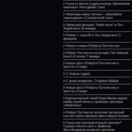
Ушла из жизни создательница «Дневников
вампира» Лиза Джейн Смит
«Вампиры живут вечно» - юбилейное
переиздание «Сумеречной саги»
Премьера фильма "Люби меня" в Лос-
Анджелесе 28 января
Роберт с семьёй в Лос-Анджелесе 3
февраля
Новые снимки Роберта Паттинсона
Роберт Паттинсон на вечере The National
board of review 7 января
Новые фото Роберта Паттинсона и
Кристен Стюарт
С Новым годом!
С днем рождения, Стефани Майер!
Новые фото Роберта Паттинсона и
Кристен Стюарт
Компьютерный гений Рами Малек карает
убийц своей жены в трейлере триллера
«Любитель»
Роберт Паттинсон пополнил актёрский
состав нового фильма Кристофера Нолана
Скука или проницательный триллер?
Сериал «Агентство» с Майклом
Фассбендером разделил критиков