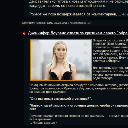
действительно готова к новым отношениям и не отрицае
кандидат на роль ее нового возлюбленного.
Роберт же пока воздерживается от комментариев,
...
Чит
Категория:
Актеры
| Дата:
23.02.2018
|
Комментарии (14)
Дженнифер Лоуренс ответила критикам своего "образ
Вчера на фотоколле в 
воробья" (Red Sparrow
элегантном платье авт
поспешили сравнить loo
летней давности, то по
за выбор наряда. Джен 
ответом хейтерам.
Для полноты картины сто
понравилось, что Лоур
которая присутствовал
ради гламура.
На одном из снимков актриса позирует в компании актеров Джоэл
Шонартса и режиссера Френсиса Лоуренса, каждый из которых в эт
не больше трех градусов.
"Она выглядит замерзшей и уставшей".
"Наверняка ей заплатили огромные деньги, чтобы она пропиа
сети.
Лоуренс реакция интернет-юзеров не понравилась — сегодня на е
всем критикам.
...
Читать дальше »