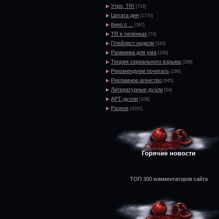
Утро, TR!
[714]
Цитата дня
[1770]
Кино с ...
[397]
TR в пеленках
[74]
Плейлист недели
[543]
Разминка для ума
[248]
Теория сериального взрыва
[288]
Рекомендуем почитать
[166]
Рекламное агенство
[645]
Литературные дуэли
[54]
АРТ-дуэли
[108]
Разное
[4291]
Горячие новости
ТОП 300 комментаторов сайта