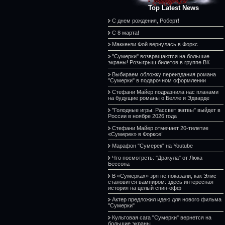
Top Latest News
С днем рождения, Роберт!
С 8 марта!
Маккензи Фой вернулась в Форкс
"Сумерки" возвращаются на большие
экраны! Розыгрыш билетов в группе ВК
Выбираем обложку переиздания романа
"Сумерки" в подарочном оформлении
Стефани Майер подразнила нас планами
на будущие романы о Белле и Эдварде
"Голодные игры: Рассвет жатвы" выйдет в
России в ноябре 2026 года
Стефани Майер отмечает 20-тилетие
«Сумерек» в Форксе!
Марафон "Сумерек" на Youtube
Что посмотреть: "Дракула" от Люка
Бессона
В «Сумерках» зря не показали, как Элис
становится вампиром: здесь интересная
история на целый спин-офф
Актер предложил идею для нового фильма
"Сумерки"
Культовая сага "Сумерки" вернется на
большие экраны