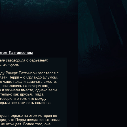
ртом Паттинсоном
ые заговорила о серьезных
с актером.
ду Роберт Паттинсон расстался с
 Кэти Перри – с Орландо Блумом.
се чаще начали замечать вместе:
т появлялись на вечеринках,
о и ужинали вместе, однако вели
тельно как друзья. Тогда
говорили о том, что между
ьми все-таки есть намек на
узья, однако на этом история не
бщил, что Перри всегда испытывала
не отрицает. Более того, она