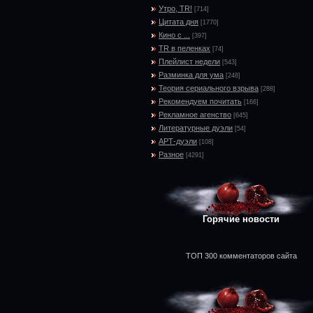
Утро, TR!
[714]
Цитата дня
[1770]
Кино с ...
[397]
TR в пеленках
[74]
Плейлист недели
[543]
Разминка для ума
[248]
Теория сериального взрыва
[288]
Рекомендуем почитать
[166]
Рекламное агенство
[645]
Литературные дуэли
[54]
АРТ-дуэли
[108]
Разное
[4291]
Горячие новости
ТОП 300 комментаторов сайта