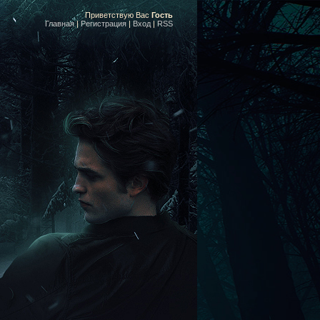
Приветствую Вас
Гость
Главная
|
Регистрация
|
Вход
|
RSS