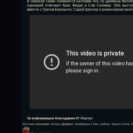
В сериале также снимаются Беллами Янг, Лу Даймонд Филлип
сценарий отвечают Крис Федак и Сэм Склавер. Оба выст
вместе с Грегом Берланти, Сарой Шехтер и режиссёром пило
За информацию благодарим
КГ-Портал
Источник
|
Категория
:
Актеры
|
Добавил
:
АкваМарина
|
Теги
:
трейлер
,
Мартин Уитли
,
P