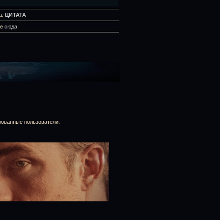
а:
ЦИТАТА
те
сюда
.
рованные пользователи.