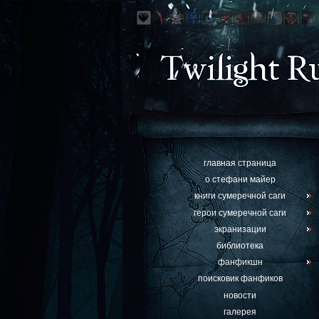
главная страница
о стефани майер
книги сумеречной саги
герои сумеречной саги
экранизации
библиотека
фанфикшн
поисковик фанфиков
новости
галерея