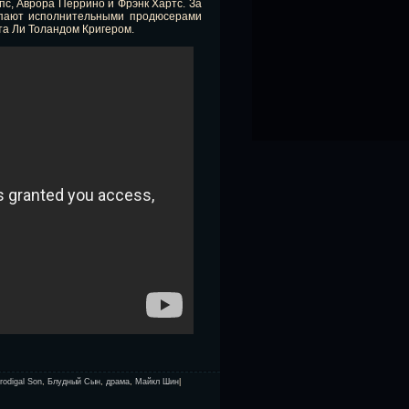
с, Аврора Перрино и Фрэнк Хартс. За
упают исполнительными продюсерами
та Ли Толандом Кригером.
rodigal Son
,
Блудный Сын
,
драма
,
Майкл Шин
|