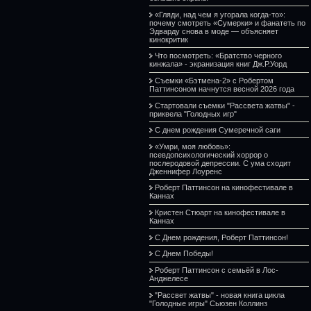
«Гляди, над чем я угорала когда-то»:
почему смотреть «Сумерки» и фанатеть по
Эдварду снова в моде — объясняет
кинокритик
Что посмотреть: «Братство черного
кинжала» - экранизация книг Дж.Р.Уорд
Съемки «Бэтмена-2» с Робертом
Паттинсоном начнутся весной 2026 года
Стартовали съемки "Рассвета жатвы" -
приквела "Голодных игр"
С днем рождения Сумеречной саги
«Умри, моя любовь»:
псевдопсихологический хоррор о
послеродовой депрессии. С ума сходит
Дженнифер Лоуренс
Роберт Паттинсон на кинофестивале в
Каннах
Кристен Стюарт на кинофестивале в
Каннах
С Днем рождения, Роберт Паттинсон!
С Днем Победы!
Роберт Паттинсон с семьёй в Лос-
Анджелесе
"Рассвет жатвы" - новая книга цикла
"Голодные игры" Сьюзен Коллинз