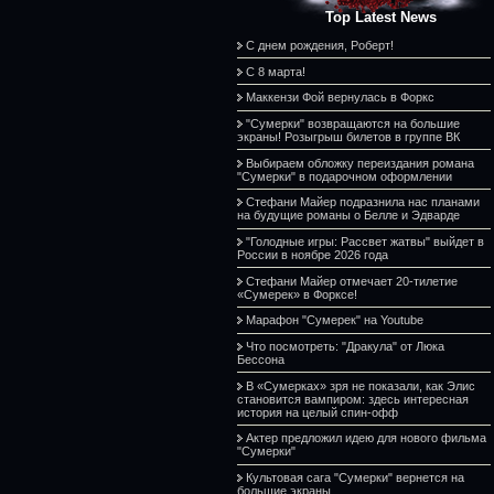
Top Latest News
С днем рождения, Роберт!
С 8 марта!
Маккензи Фой вернулась в Форкс
"Сумерки" возвращаются на большие
экраны! Розыгрыш билетов в группе ВК
Выбираем обложку переиздания романа
"Сумерки" в подарочном оформлении
Стефани Майер подразнила нас планами
на будущие романы о Белле и Эдварде
"Голодные игры: Рассвет жатвы" выйдет в
России в ноябре 2026 года
Стефани Майер отмечает 20-тилетие
«Сумерек» в Форксе!
Марафон "Сумерек" на Youtube
Что посмотреть: "Дракула" от Люка
Бессона
В «Сумерках» зря не показали, как Элис
становится вампиром: здесь интересная
история на целый спин-офф
Актер предложил идею для нового фильма
"Сумерки"
Культовая сага "Сумерки" вернется на
большие экраны