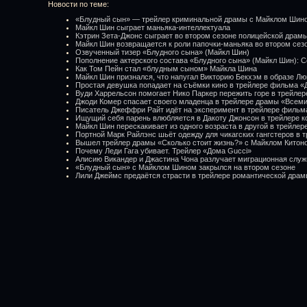
Новости по теме:
«Блудный сын» — трейлер криминальной драмы с Майклом Шин
Майкл Шин сыграет маньяка-интеллектуала
Кэтрин Зета-Джонс сыграет во втором сезоне полицейской драм
Майкл Шин возвращается к роли папочки-маньяка во втором сез
Озвученный тизер «Блудного сына» (Майкл Шин)
Пополнение актерского состава «Блудного сына» (Майкл Шин): 
Как Том Пейн стал «блудным сыном» Майкла Шина
Майкл Шин признался, что напугал Викторию Бекхэм в образе Лю
Простая девушка попадает на съёмки кино в трейлере фильма «
Вуди Харрельсон помогает Нико Паркер пережить горе в трейле
Джоди Комер спасает своего младенца в трейлере драмы «Всем
Писатель Джеффри Райт идёт на эксперимент в трейлере фильм
Ищущий себя парень влюбляется в Дакоту Джонсон в трейлере к
Майкл Шин перескакивает из одного возраста в другой в трейле
Портной Марк Райлэнс шьёт одежду для чикагских гангстеров в т
Вышел трейлер драмы «Сколько стоит жизнь?» с Майклом Китон
Почему Леди Гага убивает. Трейлер «Дома Gucci»
Алисию Викандер и Джастина Чона разлучает миграционная служ
«Блудный сын» с Майклом Шином закрылся на втором сезоне
Лили Джеймс предаётся страсти в трейлере романтической драм