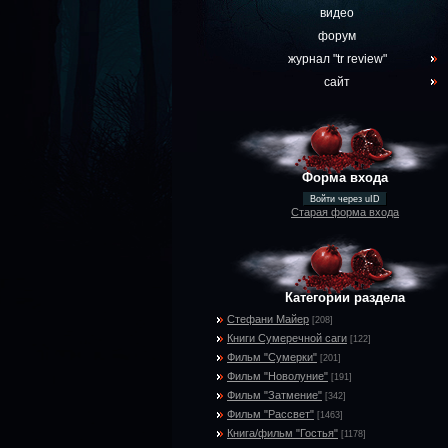
видео
форум
журнал "tr review"
сайт
Форма входа
Войти через uID
Старая форма входа
Категории раздела
Стефани Майер
[208]
Книги Сумеречной саги
[122]
Фильм "Сумерки"
[201]
Фильм "Новолуние"
[191]
Фильм "Затмение"
[342]
Фильм "Рассвет"
[1463]
Книга/фильм "Гостья"
[1178]