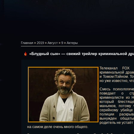
Главная
»
2019
»
Август
»
9
»
Актеры
«Блудный сын» — свежий трейлер криминальной д
Телеканал FOX 
криминальной дра
и Томом Пэйном. То
но уже известно, чт
Смесь психологич
поведает о стр
криминалисте из Н
который блестящ
маньяков, потому
серийному убийце
полиции раскры
вынужден общать
родитель не устаёт
на самом деле очень много общего.