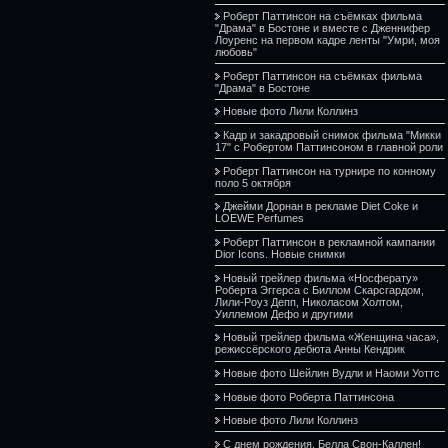
Роберт Паттинсон на съёмках фильма
"Драма" в Бостоне и вместе с Дженнифер
Лоуренс на первом кадре ленты "Умри, моя
любовь"
Роберт Паттинсон на съёмках фильма
"Драма" в Бостоне
Новые фото Лили Коллинз
Кадр и закадровый снимок фильма "Микки
17" с Робертом Паттинсоном в главной роли
Роберт Паттинсон на турнире по конному
поло 5 октября
Джейми Дорнан в рекламе Diet Coke и
LOEWE Perfumes
Роберт Паттинсон в рекламной кампании
Dior Icons. Новые снимки
Новый трейлер фильма «Носферату»
Роберта Эггерса с Биллом Скарсгардом,
Лили-Роуз Депп, Николасом Холтом,
Уиллемом Дефо и другими
Новый трейлер фильма «Женщина часа»,
режиссёрского дебюта Анны Кендрик
Новые фото Шейлин Вудли и Наоми Уоттс
Новые фото Роберта Паттинсона
Новые фото Лили Коллинз
С днем рождения, Белла Свон-Каллен!