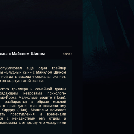
рамы с Майклом Шином
09:00
опубликовал ещё один трейлер
мы «Блудный сын» с
Майклом Шином
чной даты выхода у сериала пока нет,
о он стартует этой осенью.
еского триллера и семейной драмы
адающем неврозами психологе-
ью-Йорка Малкольме Брайте (Пэйн),
е разбирается в образе мыслей
 что приходится сыном знаменитому
 Хирургу (Шин). Малкольм помогает
вать преступления и временами
ся с ненавистным ему отцом, а
 напоминать отпрыску, что между ними