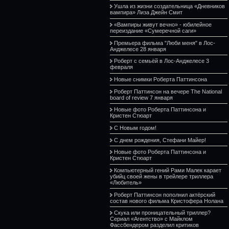
Ушла из жизни создательница «Дневников
вампира» Лиза Джейн Смит
«Вампиры живут вечно» - юбилейное
переиздание «Сумеречной саги»
Премьера фильма "Люби меня" в Лос-
Анджелесе 28 января
Роберт с семьёй в Лос-Анджелесе 3
февраля
Новые снимки Роберта Паттинсона
Роберт Паттинсон на вечере The National
board of review 7 января
Новые фото Роберта Паттинсона и
Кристен Стюарт
С Новым годом!
С днем рождения, Стефани Майер!
Новые фото Роберта Паттинсона и
Кристен Стюарт
Компьютерный гений Рами Малек карает
убийц своей жены в трейлере триллера
«Любитель»
Роберт Паттинсон пополнил актёрский
состав нового фильма Кристофера Нолана
Скука или проницательный триллер?
Сериал «Агентство» с Майклом
Фассбендером разделил критиков