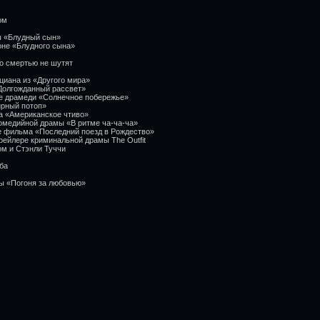
ом
ы «Блудный сын»
оне «Блудного сына»
Со смертью не шутят
циана из «Другого мира»
Долгожданный рассвет»
ре драмеди «Солнечное побережье»
ирный потоп»
а «Американское чтиво»
омедийной драмы «В ритме ча-ча-ча»
ре фильма «Последний поезд в Рождество»
рейлере криминальной драмы The Outfit
ом и Стэнли Туччи
ба
ы «Погоня за любовью»