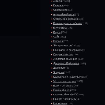
Актеры
[15562]
Галерея
[4926]
Фанфикшен
[670]
Аудио-фанфикшн
[61]
Обзоры фанфикшна
[138]
Важные даты и события
[202]
Библиотека
[369]
Видео
[4500]
Сайт
[2499]
Опросы
[172]
"Голодные игры"
[6405]
Прекрасные создания
[409]
Орудия смерти
[1769]
Академия вампиров
[1306]
Дивергент/Избранная
[3899]
Делириум
[40]
Золушка
[1242]
Красавица и чудовище
[1020]
50 оттенков серого
[2652]
Если я останусь
[263]
Сказки Диснея
[374]
Фильмы Marvel и DC
[664]
Прежде чем я уйду
[4]
Ностальгия
[202]