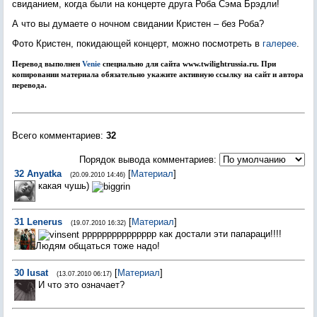
свиданием, когда были на концерте друга Роба Сэма Брэдли!
А что вы думаете о ночном свидании Кристен – без Роба?
Фото Кристен, покидающей концерт, можно посмотреть в
галерее
.
Перевод выполнен
Venie
специально для сайта www.twilightrussia.ru. При
копировании материала обязательно укажите активную ссылку на сайт и автора
перевода.
Всего комментариев
:
32
Порядок вывода комментариев:
32
Anyatka
[
Материал
]
(20.09.2010 14:46)
какая чушь)
31
Lenerus
[
Материал
]
(19.07.2010 16:32)
ррррррррррррррр как достали эти папараци!!!!
Людям общаться тоже надо!
30
Iusat
[
Материал
]
(13.07.2010 06:17)
И что это означает?