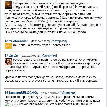
Папарация...Они гоняются в погоне за синсацыей и
придумывают всякий бред (порой грязный) И им наплевать
на чувства тех людей которые утром заходят а интернет или
открывают газету, а там на тебя столько грязи вылили или
приписали очередной роман, измену. ( Как к примеру, что ты умер
вчера , как это было с Робом) Это вообще страшно.
А потом слухи... а потом родителей успокаивай. А если сердце не
выдержит у матери в очередной раз прочесть такое...
Я бы себе ни за какие деньги такой жизни бы не хотела.
18
^CoKa-Cola^
[
Материал
]
(12.07.2010 00:55)
Да, Крис на фотках такая...замученная..
17
Ди-Ди
[
Материал
]
(12.07.2010 00:52)
теперь еще станут равнять ее со всякими алкоголичками-
гулящими типа лохан и хилтон !! типо вот пьяная скромница
стюарт отдыхает с друзьями своего бойфренда !!!! противно !!
порвать юы их...
крис она из тех молодых девушек звезд, которые даже в силу
возраста столь юного остаются благоразумными !! так держать !!
16
NastenaBELOCHKA
[
Материал
]
(12.07.2010 00:42)
Похоже теперь Крис будут приписывать романчики со всеми с
кем она рядом находится...прям как Робу(ну вот чем они не пара
) такое впечатление, что у неё могут быть либо не