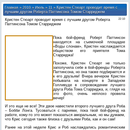
»
»
»
» Кристен Стюарт проводит время с
Главная
2010
Июль
11
лучшим другом Роберта Паттинсона Томом Старриджем
Кристен Стюарт проводит время с лучшим другом Роберта
22:10
Паттинсона Томом Старриджем
Пока бой-френд Роберт Паттинсон
находится на съемочной площадке
«Воды слонам», Кристен наслаждается
обществом его приятеля Тома
Старриджа!
Похоже, Кристен Стюарт не только
заполучила себе в бой-френды Роберта
Паттинсона, но она также подбирается и
к его друзьям! Вчера вечером Кристен
побывала на концерте в Западном
Голливуде в сопровождении лучшего
друга Роба Тома Старриджа, и, глядя на
это фото, очень неплохо провела
вечер!
И это еще не все! Эти двое навестили второго лучшего друга Роба
– Бобби Лонга. Тусоваться с парнями, пока твой бой-френд на
работе, кому-то это может показаться аморальным, но мы думаем,
что Крис сегодня также близка с друзьями Роба, как и он сам!
Ранее на этой неделе Крис и Роб наслаждались романтическим