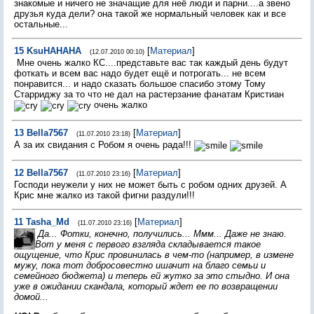
знакомые и ничего не значащие для неё люди и парни....а звено
друзья куда дели? она такой же нормальный человек как и все
остальные...
15
KsuHAHAHA
[
Материал
]
(12.07.2010 00:10)
Мне очень жалко КС....представьте вас так каждый день будут
фоткать и всем вас надо будет ещё и потрогать... не всем
понравится... и надо сказать большое спасибо этому Тому
Старриджу за то что не дал на растерзание фанатам Кристиан
очень жалко
13
Bella7567
[
Материал
]
(11.07.2010 23:18)
А за их свидания с Робом я очень рада!!!
12
Bella7567
[
Материал
]
(11.07.2010 23:16)
Господи неужели у них не может быть с робом одних друзей. А
Крис мне жалко из такой фигни раздули!!!
11
Tasha_Md
[
Материал
]
(11.07.2010 23:16)
Да... Фотки, конечно, получились... Ммм... Даже не знаю.
Вот у меня с первого взгляда складывается такое
ощущение, что Крис провинилась в чем-то (например, в измене
мужу, пока тот добросовестно ишачит на благо семьи и
семейного бюджета) и теперь ей жутко за это стыдно. И она
уже в ожидании скандала, который ждет ее по возвращении
домой...