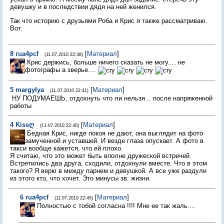
девушку и в последствии дядя на ней женился.
Так что историю с друзьями Роба и Крис я также рассматриваю.
Вот.
8
гua4pcf
[
Материал
]
(11.07.2010 22:48)
Крис держись, больше ничего сказать не могу.... не
фотографы а зверье....
5
margylya
[
Материал
]
(11.07.2010 22:41)
НУ ПОДУМАЕШЬ, отдохнуть что ли нельзя .. после напряженной
работы
4
Kissღ
[
Материал
]
(11.07.2010 22:40)
Бедная Крис, нигде покоя не дают, она выглядит на фото
замученной и уставшей. И везде глаза опускает. А фото в
такси вообще кажется, что ей плохо.
Я считаю, что это может быть вполне дружеской встречей.
Встретились два друга, сходили, отдохнули вместе. Что в этом
такого? Я верю в между парнем и девушкой. А все уже раздули
из этого кто, что хочет. Это минусы зв. жизни.
6
гua4pcf
[
Материал
]
(11.07.2010 22:45)
Полностью с тобой согласна !!!! Мне ее так жаль....