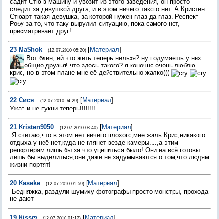
садит Стю в машину и увозит из этого заведения, он просто
следит за девушкой друга, и в этом ничего такого нет. А Кристен
Стюарт такая девушка, за которой нужен глаз да глаз. Респект
Робу за то, что таку вырулил ситуацию, пока самого нет,
присматривает друг!
23
Ma$hok
[
Материал
]
(12.07.2010 05:20)
Вот блин, ей что жить теперь нельзя? ну подумаешь у них
общие друзья! что здесь такого? я конечно очень люблю
крис, но в этом плане мне её действительно жалко(((
22
Сися
[
Материал
]
(12.07.2010 04:29)
Ужас и не пукни теперь!!!!!!!!
21
Kristen9050
[
Материал
]
(12.07.2010 03:40)
Я считаю,что в этом нет ничего плохого,мне жаль Крис,никакого
отдыха у неё нет,куда не глянет везде камеры....,а этим
репортёрам лишь бы за что уцепиться было! Они на всё готовы
лишь бы выделиться,они даже не задумываются о том,что людям
жизни портят!
20
Kaseke
[
Материал
]
(12.07.2010 01:59)
Бедняжка, раздули шумиху фотографы просто монстры, прохода
не дают
19
Kissღ
[
Материал
]
(12.07.2010 01:12)