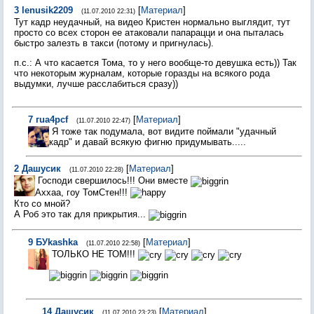
3
lenusik2209
[
Материал
]
(11.07.2010 22:31)
Тут кадр неудачный, на видео Кристен нормально выглядит, тут
просто со всех сторон ее атаковали папарацци и она пыталась
быстро залезть в такси (потому и пригнулась).
п.с.: А что касается Тома, то у него вообще-то девушка есть)) Так
что некоторым журналам, которые горазды на всякого рода
выдумки, лучше расслабиться сразу))
7
гua4pcf
[
Материал
]
(11.07.2010 22:47)
Я тоже так подумала, вот видите поймали "удачный
кадр" и давай всякую фигню придумывать.....
2
Дашусик
[
Материал
]
(11.07.2010 22:28)
Господи свершилось!!! Они вместе
Аххаа, гоу ТомСтен!!!
Кто со мной?
А Роб это так для прикрытия...
9
БУkashka
[
Материал
]
(11.07.2010 22:58)
ТОЛЬКО НЕ ТОМ!!!
14
Дашусик
[
Материал
]
(11.07.2010 23:23)