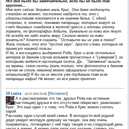
НО! Все было бы замечательно, если бы не было так
грустно...
Мне вот сейчас безумно жаль Крис. Она даже отдохнуть
спокойно не может, постоянно найдутся те, кто с
удовольствием покопается в ее нижнем белье. С одной
стороны, я, конечно, понимаю папарицци, которые живут за
счет дешевых скандалов в желтой прессе и готовы глотку
порвать, но фотографии добыть. Буквально из кожи вон лезут.
Но всегда же надо знать меру. Сколько можно за ними
гоняться? Хочется сказать: "Оставьте вы их уже в покое!".
Жаль только, что это "пустой звук", просто слова, которые не
принесут никакой пользы.
И да, я восхищаюсь выдержкой Роба, Крис и всех остальных
актеров (в данном случае возьмем причастных к "сумеркам"), за
которыми ведется настоящая охота. Да... "Затмение" вышло
на экраны, сезон охоты (жаль только, что фотоохота в данном
случае не столь невинна) можно официально считать
открытым))) Я бы на их месте уже поубивала там всех
папарацци нафиг! Не много, но все равно приятно
10
Lwiza
[
Материал
]
(11.07.2010 23:00)
А я рассматриваю это так: друзья Роба как истинные
(настоящие) друзья в его отсутствие оберегают, развлекают
Крис. Это еще один + к тому, что Роба и Крис можно считать
парой.
Расскажу один случай моей семьи. В молодости мой родной
дядя увидел молодую девушку на танцах, она ему очень
понравилась, потанцевал с ней пару танцев и на следующий день
уехал в армию. А моему папе дядя дал задание: стеречь эту