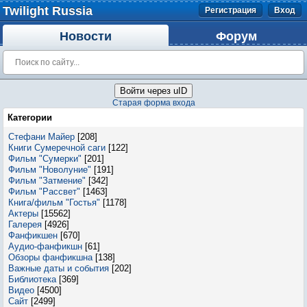
Twilight Russia
Регистрация
Вход
Новости
Форум
Войти через uID
Старая форма входа
Категории
Стефани Майер
[208]
Книги Сумеречной саги
[122]
Фильм "Сумерки"
[201]
Фильм "Новолуние"
[191]
Фильм "Затмение"
[342]
Фильм "Рассвет"
[1463]
Книга/фильм "Гостья"
[1178]
Актеры
[15562]
Галерея
[4926]
Фанфикшен
[670]
Аудио-фанфикшн
[61]
Обзоры фанфикшна
[138]
Важные даты и события
[202]
Библиотека
[369]
Видео
[4500]
Сайт
[2499]