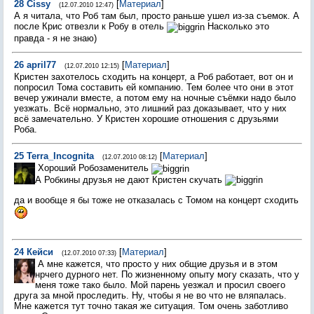
28
Cissy
[
Материал
]
(12.07.2010 12:47)
А я читала, что Роб там был, просто раньше ушел из-за съемок. А
после Крис отвезли к Робу в отель
Насколько это
правда - я не знаю)
26
april77
[
Материал
]
(12.07.2010 12:15)
Кристен захотелось сходить на концерт, а Роб работает, вот он и
попросил Тома составить ей компанию. Тем более что они в этот
вечер ужинали вместе, а потом ему на ночные съёмки надо было
уезжать. Всё нормально, это лишний раз доказывает, что у них
всё замечательно. У Кристен хорошие отношения с друзьями
Роба.
25
Terra_Incognita
[
Материал
]
(12.07.2010 08:12)
Хороший Робозаменитель
А Робкины друзья не дают Кристен скучать
да и вообще я бы тоже не отказалась с Томом на концерт сходить
24
Кейси
[
Материал
]
(12.07.2010 07:33)
А мне кажется, что просто у них общие друзья и в этом
нрчего дурного нет. По жизненному опыту могу сказать, что у
меня тоже тако было. Мой парень уезжал и просил своего
друга за мной проследить. Ну, чтобы я не во что не вляпалась.
Мне кажется тут точно такая же ситуация. Том очень заботливо