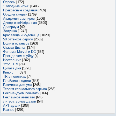
Опросы
[172]
"Голодные игры"
[6405]
Прекрасные создания
[409]
Орудия смерти
[1769]
Академия вампиров
[1306]
Дивергент/Избранная
[3899]
Делириум
[40]
Золушка
[1242]
Красавица и чудовище
[1020]
50 оттенков серого
[2652]
Если я останусь
[263]
Сказки Диснея
[374]
Фильмы Marvel и DC
[664]
Прежде чем я уйду
[4]
Ностальгия
[202]
Утро, TR!
[714]
Цитата дня
[1770]
Кино с ...
[397]
TR в пеленках
[74]
Плейлист недели
[543]
Разминка для ума
[248]
Теория сериального взрыва
[288]
Рекомендуем почитать
[166]
Рекламное агенство
[645]
Литературные дуэли
[54]
АРТ-дуэли
[108]
Разное
[4291]