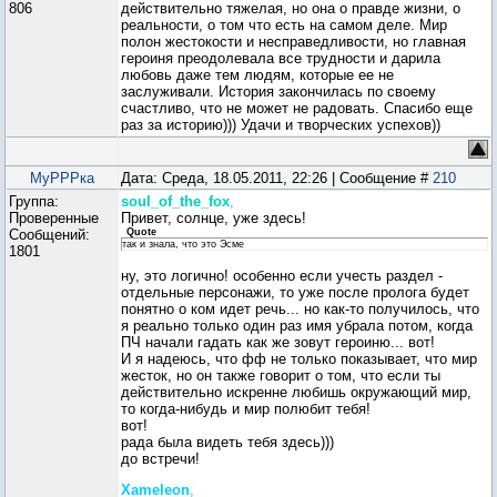
806
действительно тяжелая, но она о правде жизни, о
реальности, о том что есть на самом деле. Мир
полон жестокости и несправедливости, но главная
героиня преодолевала все трудности и дарила
любовь даже тем людям, которые ее не
заслуживали. История закончилась по своему
счастливо, что не может не радовать. Спасибо еще
раз за историю))) Удачи и творческих успехов))
МуРРРка
Дата: Среда, 18.05.2011, 22:26 | Сообщение #
210
Группа:
soul_of_the_fox
,
Проверенные
Привет, солнце, уже здесь!
Сообщений:
Quote
так и знала, что это Эсме
1801
ну, это логично! особенно если учесть раздел -
отдельные персонажи, то уже после пролога будет
понятно о ком идет речь... но как-то получилось, что
я реально только один раз имя убрала потом, когда
ПЧ начали гадать как же зовут героиню... вот!
И я надеюсь, что фф не только показывает, что мир
жесток, но он также говорит о том, что если ты
действительно искренне любишь окружающий мир,
то когда-нибудь и мир полюбит тебя!
вот!
рада была видеть тебя здесь)))
до встречи!
Xameleon
,