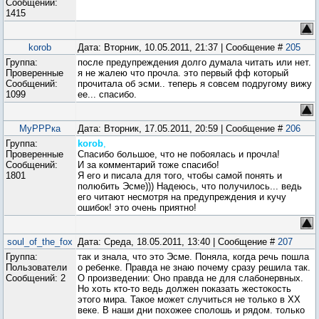
Сообщений:
1415
korob
Дата: Вторник, 10.05.2011, 21:37 | Сообщение #
205
Группа:
после предупреждения долго думала читать или нет.
Проверенные
я не жалею что прочла. это первый фф который
Сообщений:
прочитала об эсми.. теперь я совсем подругому вижу
1099
ее... спасибо.
МуРРРка
Дата: Вторник, 17.05.2011, 20:59 | Сообщение #
206
Группа:
korob
,
Проверенные
Cпасибо большое, что не побоялась и прочла!
Сообщений:
И за комментарий тоже спасибо!
1801
Я его и писала для того, чтобы самой понять и
полюбить Эсме))) Надеюсь, что получилось... ведь
его читают несмотря на предупреждения и кучу
ошибок! это очень приятно!
soul_of_the_fox
Дата: Среда, 18.05.2011, 13:40 | Сообщение #
207
Группа:
так и знала, что это Эсме. Поняла, когда речь пошла
Пользователи
о ребенке. Правда не знаю почему сразу решила так.
Сообщений:
2
О произведении: Оно правда не для слабонервных.
Но хоть кто-то ведь должен показать жестокость
этого мира. Такое может случиться не только в ХХ
веке. В наши дни похожее сполошь и рядом. только