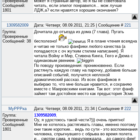
Проверенные
может я странный автор, но я бы не советовала
Сообщений:
читать, если эпилог понравился... мож лучше
1801
ЛДЖ,а? если нравятся хорошие окончания?
1309582009
Дата: Четверг, 08.09.2011, 21:25 | Сообщение #
221
Группа:
Дочитала до отъезда из дома (7 глава). Пугать
Проверенные
Сообщений:
38
бесполезно!
Я в плане чтения всеядна
и читаю не только фанфики любого качества (а
попадаются с оч жутким стилем написания). Я
читала Войну и Мир, Стивена Кинга, Гюго и Дюма с
одинаковым рвением.
По поводу произведения: проникновенно. Если
растянуть каждую главу на парочку, добавив больше
описаний событий, получится неплохой
драматический рассказ. Из всех фанфиков я
выбираю то, что мне больше нравится, и сохраняю
вместе с Маеровскими книгами. Так вот: этот фанф
займет там достойное место как предыстория Эсме.
МуРРРка
Дата: Четверг, 08.09.2011, 21:34 | Сообщение #
222
Группа:
1309582009
,
Проверенные
Оу, я удостоюсь такой чести?))) очень приятно!
Сообщений:
Мне не хотелось растягивать главы, именно поэтому
1801
они такие короткие... ведь по сути - это воспоминания
человека, спрыгнувшего с обрыва во время полета.
и... смотри сама, я предупреждала... до самого фее!