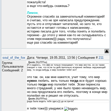
пожалуйста!
а еще что-нибудь скажешь?
Лимон
,
Огромное спасибо за замечательный комментарий!
я считаю, что не зря написала предупреждение.
пусть это и отпугивает читателей, но зато те, кто
остаются и читают готовы к написанному...
историю писала для того, чтобы понять и полюбить
героиню - до этого у меня как-то не складывалось с
этим персонажем))) рада, что получилось!
еще раз спасибо за комментарий!
soul_of_the_fox
Дата: Четверг, 19.05.2011, 13:56 | Сообщение #
211
Группа:
Quote
(
МуРРРка
)
И я надеюсь, что фф не только показывает, что мир жесток, но он также
Пользователи
говорит о том, что если ты действительно искренне любишь окружающий
Сообщений:
2
мир, то когда-нибудь и мир полюбит тебя! вот!
это так. он, как мне кажется, учит тому, что мир
нужно
любить. веть только
тогда
все будет хорошо.
только
тогда
мир полюбит тебя. Эсми перенсла
много страданий, у нее было право ненавидеть мир,
но она продолжала его любить. поэтому в конце мир
полюбил ее и решил не отпускать.
Quote
(
МуРРРка
)
рада была видеть тебя здесь))) до встречи!
я тебя тоже))) увидимся