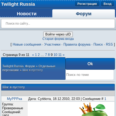
Twilight Russia
Регистрация
Вход
Новости
Форум
Войти через uID
Старая форма входа
[
Новые сообщения
·
Участники
·
Правила форума
·
Поиск
·
RSS
]
Страница
9
из
11
«
1
2
…
7
8
9
10
11
»
»
Twilight Russia. Форум
Отдельные
»
персонажи
Шаг в пустоту
Шаг в пустоту
МуРРРка
Дата: Суббота, 18.12.2010, 22:03 | Сообщение #
1
Группа:
Проверенные
Сообщений:
1801