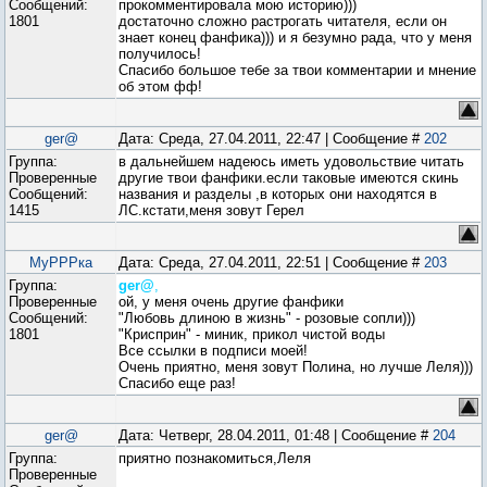
Сообщений:
прокомментировала мою историю)))
1801
достаточно сложно растрогать читателя, если он
знает конец фанфика))) и я безумно рада, что у меня
получилось!
Спасибо большое тебе за твои комментарии и мнение
об этом фф!
ger@
Дата: Среда, 27.04.2011, 22:47 | Сообщение #
202
Группа:
в дальнейшем надеюсь иметь удовольствие читать
Проверенные
другие твои фанфики.если таковые имеются скинь
Сообщений:
названия и разделы ,в которых они находятся в
1415
ЛС.кстати,меня зовут Герел
МуРРРка
Дата: Среда, 27.04.2011, 22:51 | Сообщение #
203
Группа:
ger@
,
Проверенные
ой, у меня очень другие фанфики
Сообщений:
"Любовь длиною в жизнь" - розовые сопли)))
1801
"Крисприн" - миник, прикол чистой воды
Все ссылки в подписи моей!
Очень приятно, меня зовут Полина, но лучше Леля)))
Спасибо еще раз!
ger@
Дата: Четверг, 28.04.2011, 01:48 | Сообщение #
204
Группа:
приятно познакомиться,Леля
Проверенные