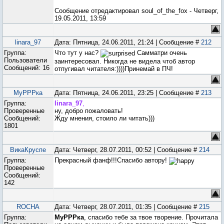
Сообщение отредактировал
soul_of_the_fox
-
Четверг,
19.05.2011, 13:59
linara_97
Дата: Пятница, 24.06.2011, 21:24 | Сообщение #
212
Группа:
Что тут у нас?
Самматри очень
Пользователи
заинтересовал. Никогда не видела чтоб автор
Сообщений:
16
отпугивал читателя:))))Принемай в ПЧ!
МуРРРка
Дата: Пятница, 24.06.2011, 23:25 | Сообщение #
213
Группа:
linara_97
,
Проверенные
ну, добро пожаловать!
Сообщений:
Жду мнения, стоило ли читать)))
1801
ВикаКруспе
Дата: Четверг, 28.07.2011, 00:52 | Сообщение #
214
Группа:
Прекрасный фанф!!!Спасибо автору!
Проверенные
Сообщений:
142
ROCHA
Дата: Четверг, 28.07.2011, 01:35 | Сообщение #
215
Группа:
МуРРРка
, спасибо тебе за твое творение. Прочитала