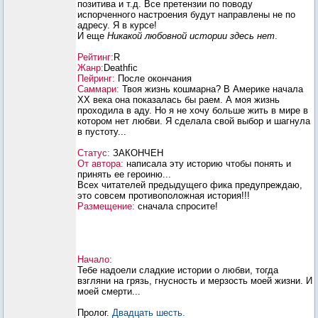
позитива и т.д. Все претензии по поводу
испорченного настроения будут направлены не по
адресу. Я в курсе!
И еще
Никакой любовной истории здесь нет
.
Рейтинг:
R
Жанр:
Deathfic
Пейринг:
После окончания
Саммари:
Твоя жизнь кошмарна? В Америке начала
ХХ века она показалась бы раем. А моя жизнь
проходила в аду. Но я не хочу больше жить в мире в
котором нет любви. Я сделала свой выбор и шагнула
в пустоту...
Статус:
ЗАКОНЧЕН
От автора:
написала эту историю чтобы понять и
принять ее героиню...
Всех читателей предыдущего фика предупреждаю,
это совсем противоположная история!!!
Размещение:
сначала спросите!
Начало:
Тебе надоели сладкие истории о любви, тогда
взгляни на грязь, гнусность и мерзость моей жизни. И
моей смерти...
Пролог.
Двадцать шесть.