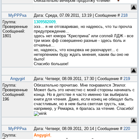
Обязательно вечером продолжу чтение!
МуРРРка
Дата: Среда, 07.09.2011, 13:19 | Сообщение #
218
Группа:
1309582009
,
Проверенные
эээ... я не отговариваю, но надеюсь, что ты прочла
Сообщений:
предупреждение...
1801
здесь нет юмора "Крисприна" или соплей ЛДЖ - все
три моих фф совершенно разные - здесь боль и
отчаянье...
но, надеюсь, что концовка не разочарует... с
нетерпением буду ждать мнения, каким бы оно не
было!
Спасибо большое!
Angygirl
Дата: Четверг, 08.09.2011, 17:30 | Сообщение #
219
Группа:
Обязательно прочитаю. Мне понравился Эпилог.
Проверенные
Может быть это нечестно с моей стороны начинать с
Сообщений:
конца. Но в детстве я часто именно так выбирала
196
книги для чтения. Даже, если конец не обещал быть
счастливым, но в нем была светлая грусть, как,
например, у Ремарка, я бралась за чтение. Спасибо!
МуРРРка
Дата: Четверг, 08.09.2011, 20:14 | Сообщение #
220
Группа:
Angygirl
,