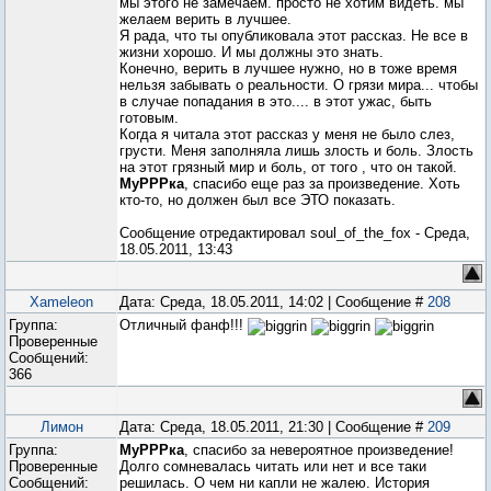
мы этого не замечаем. просто не хотим видеть. мы
желаем верить в лучшее.
Я рада, что ты опубликовала этот рассказ. Не все в
жизни хорошо. И мы должны это знать.
Конечно, верить в лучшее нужно, но в тоже время
нельзя забывать о реальности. О грязи мира... чтобы
в случае попадания в это.... в этот ужас, быть
готовым.
Когда я читала этот рассказ у меня не было слез,
грусти. Меня заполняла лишь злость и боль. Злость
на этот грязный мир и боль, от того , что он такой.
МуРРРка
, спасибо еще раз за произведение. Хоть
кто-то, но должен был все ЭТО показать.
Сообщение отредактировал
soul_of_the_fox
-
Среда,
18.05.2011, 13:43
Xameleon
Дата: Среда, 18.05.2011, 14:02 | Сообщение #
208
Группа:
Отличный фанф!!!
Проверенные
Сообщений:
366
Лимон
Дата: Среда, 18.05.2011, 21:30 | Сообщение #
209
Группа:
МуРРРка
, спасибо за невероятное произведение!
Проверенные
Долго сомневалась читать или нет и все таки
Сообщений:
решилась. О чем ни капли не жалею. История