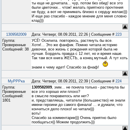
ты еще не дочитала... чур, потом без обид! все это
были цветочки... чтож! желать приятного прочтения
не буду, а вот не принимать близко к сердцу желаю)))
И еще раз спасибо - каждое мнение для меня словно
клад)))
1309582009
Дата: Четверг, 08.09.2011, 22:26 | Сообщение #
223
Группа:
УСЁ! Осилила. повторюсь, растянуть бы все.
Проверенные
Хотя!... Это же фанфик. Помню читала историю
Сообщений:
38
девочки, все жизнь с рождения которой была не
лучше. Бордель правда с 12 лет, но и время наше.
Так там вся книга ЖЕСТЬ, а конец мутный. А тут хоть
знаем к чему идет! Спасибо за фнаф!
МуРРРка
Дата: Четверг, 08.09.2011, 22:39 | Сообщение #
224
Группа:
1309582009
, эмм... не поняла только - растянула бы
Проверенные
все это хорошо или плохо?
Сообщений:
в смысле понравилось или нет?
1801
и, представляешь, читатели (большинство) не знали
имени героини до самого финала! ... и думали, что
кончиться дело плохо! но читали)))
воть!
Спасибо за комментарии))) Очень приятно было
пообщаться)) Можем продолжить)))