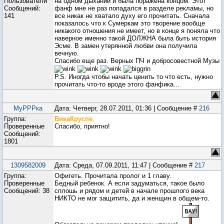
Пользователи
на одном дыхании и была поражена концом. Этот
Сообщений:
фанф мне не раз попадался в разделе рекламы, но
141
все никак не хватало духу его прочитать. Сначала
показалось что к Сумеркам это творение вообще
никакого отношения не имеет, но в конце я поняла что
наверное именно такой ДОЛЖНА была быть история
Эсме. В замен утерянной любви она получила
вечную.
Спасибо еще раз. Верных ПЧ и добросовестной Музы
P.S. Иногда чтобы начать ценить то что есть, нужно
прочитать что-то вроде этого фанфика...
МуРРРка
Дата: Четверг, 28.07.2011, 01:36 | Сообщение #
216
Группа:
ВикаКруспе
,
Проверенные
Спасибо, приятно!
Сообщений:
1801
1309582009
Дата: Среда, 07.09.2011, 11:47 | Сообщение #
217
Группа:
Офигеть. Прочитала пролог и 1 главу.
Проверенные
Бедный ребенок. А если задуматься, такое было
Сообщений:
38
сплошь и рядом и детей в начале прошлого века
НИКТО не мог защитить, да и женщин в общем-то.