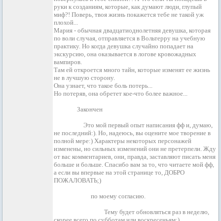
руки к созданиям, которые, как думают люди, глупый
миф?! Поверь, твоя жизнь покажется тебе не такой уж
плохой...
Мария - обычная двадцатиоднолетняя девушка, которая
по воли случая, отправляется в Вольтерру на учебную
практику. Но когда девушка случайно попадает на
экскурсию, она оказывается в логове кровожадных
вампиров.
Там ей откроется много тайн, которые изменят ее жизнь
не в лучшую сторону.
Она узнает, что такое боль потерь...
Но потеряв, она обретет кое-что более важное...
Статус:
Закончен
От автора:
Это мой первый опыт написания фф и, думаю,
не последний:). Но, надеюсь, вы оцените мое творение в
полной мере:) Характеры некоторых персонажей
изменены, но сильных изменений они не претерпели. Жду
от вас комментариев, они, правда, заставляют писать меня
больше и больше. Спасибо вам за то, что читаете мой фф,
а если вы впервые на этой странице то, ДОБРО
ПОЖАЛОВАТЬ;)
Размещение:
по моему согласию.
Предупреждение:
Тему будет обновляться раз в неделю,
скорее всего по субботам или воскресеньям:)