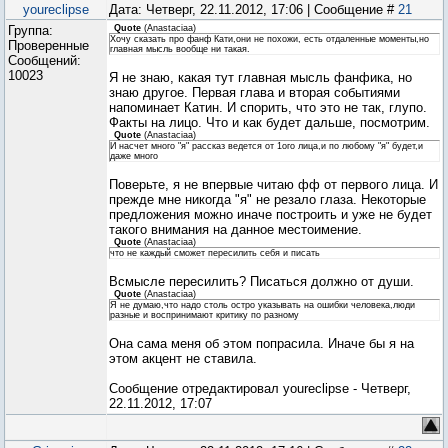
youreclipse
Дата: Четверг, 22.11.2012, 17:06 | Сообщение #
21
Группа:
Quote
(
Anastaciaa
)
Хочу сказать про фанф Кати,они не похожи, есть отдаленные моменты,но
Проверенные
главная мысль вообще ни такая.
Сообщений:
10023
Я не знаю, какая тут главная мысль фанфика, но
знаю другое. Первая глава и вторая событиями
напоминает Катин. И спорить, что это не так, глупо.
Факты на лицо. Что и как будет дальше, посмотрим.
Quote
(
Anastaciaa
)
И насчет много "я" рассказ ведется от 1ого лица,и по любому "я" будет,и
даже много
Поверьте, я не впервые читаю фф от первого лица. И
прежде мне никогда "я" не резало глаза. Некоторые
предложения можно иначе построить и уже не будет
такого внимания на данное местоимение.
Quote
(
Anastaciaa
)
что не каждый сможет пересилить себя и писать
Всмысле пересилить? Писаться должно от души.
Quote
(
Anastaciaa
)
Я не думаю,что надо столь остро указывать на ошибки человека,люди
разные и воспринимают критику по разному
Она сама меня об этом попрасила. Иначе бы я на
этом акцент не ставила.
Сообщение отредактировал
youreclipse
-
Четверг,
22.11.2012, 17:07