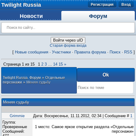
Twilight Russia
Регистрация
Вход
Новости
Форум
Войти через uID
Старая форма входа
[
Новые сообщения
·
Участники
·
Правила форума
·
Поиск
·
RSS
]
Страница
1
из
15
1
2
3
…
14
15
»
»
Twilight Russia. Форум
Отдельные
»
персонажи
Меняя судьбу
Меняя судьбу
Grimmie
Дата: Воскресенье, 11.11.2012, 02:34 | Сообщение #
1
Группа:
Проверенные
1 место: Самое яркое открытие раздела «Отдельные
Сообщений:
персонажи»
477