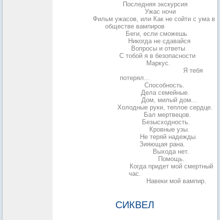
Глава третья.
Последняя экскурсия
Глава четвертая.
Ужас ночи
Глава пятая.
Фильм ужасов, или Как не сойти с ума в
обществе вампиров
Глава шестая.
Беги, если сможешь
Глава седьмая.
Никогда не сдавайся
Глава восьмая.
Вопросы и ответы
Глава девятая.
С тобой я в безопасности
Глава десятая.
Маркус.
Глава одиннадцатая. Бонусная глава.
Я тебя
потерял...
Глава двенадцатая.
Способность.
Глава тринадцатая.
Дела семейные.
Глава четырнадцатая.
Дом, милый дом...
Глава пятнадцатая.
Холодные руки, теплое сердце.
Глава шестнадцатая.
Бал мертвецов.
Глава семнадцатая.
Безысходность.
Глава восемнадцатая.
Кровные узы.
Глава девятнадцатая.
Не теряй надежды.
Глава двадцатая.
Зияющая рана.
Глава двадцать первая.
Выхода нет.
Глава двадцать вторая.
Помощь.
Глава двадцать третья.
Когда придет мой смертный
час.
Глава двадцать четвертая.
Навеки мой вампир.
Эпилог.
СИКВЕЛ