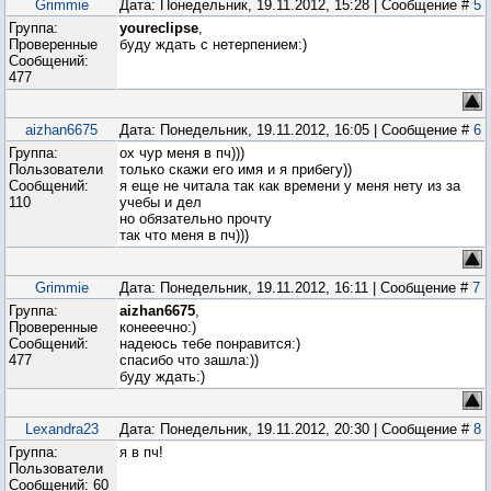
Grimmie
Дата: Понедельник, 19.11.2012, 15:28 | Сообщение #
5
Группа:
youreclipse
,
Проверенные
буду ждать с нетерпением:)
Сообщений:
477
aizhan6675
Дата: Понедельник, 19.11.2012, 16:05 | Сообщение #
6
Группа:
ох чур меня в пч)))
Пользователи
только скажи его имя и я прибегу))
Сообщений:
я еще не читала так как времени у меня нету из за
110
учебы и дел
но обязательно прочту
так что меня в пч)))
Grimmie
Дата: Понедельник, 19.11.2012, 16:11 | Сообщение #
7
Группа:
aizhan6675
,
Проверенные
конееечно:)
Сообщений:
надеюсь тебе понравится:)
477
спасибо что зашла:))
буду ждать:)
Lexandra23
Дата: Понедельник, 19.11.2012, 20:30 | Сообщение #
8
Группа:
я в пч!
Пользователи
Сообщений:
60