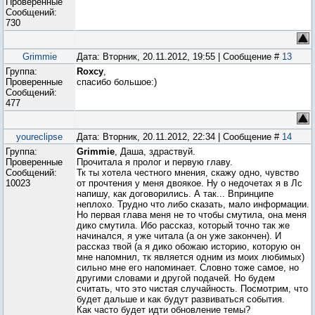
Проверенные
Сообщений:
730
Grimmie
Дата: Вторник, 20.11.2012, 19:55 | Сообщение #
13
Группа:
Roxcy
,
Проверенные
спасибо большое:)
Сообщений:
477
youreclipse
Дата: Вторник, 20.11.2012, 22:34 | Сообщение #
14
Группа:
Grimmie
, Даша, здраствуй.
Проверенные
Прочитала я пролог и первую главу.
Сообщений:
Тк ты хотела честного мнения, скажу одно, чувство
10023
от прочтения у меня двоякое. Ну о недочетах я в Лс
напишу, как договорились. А так... Впринципе
неплохо. Трудно что либо сказать, мало информации.
Но первая глава меня не то чтобы смутила, она меня
дико смутила. Ибо рассказ, который точно так же
начинался, я уже читала (а он уже закончен). И
рассказ твой (а я дико обожаю историю, которую он
мне напомнил, тк является одним из моих любимых)
сильно мне его напоминает. Словно тоже самое, но
другими словами и другой подачей. Но будем
считать, что это чистая случайность. Посмотрим, что
будет дальше и как будут развиваться события.
Как часто будет идти обновление темы?