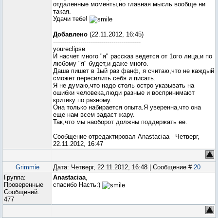
отдаленные моменты,но главная мысль вообще ни
такая.
Удачи тебе!
Добавлено
(22.11.2012, 16:45)
---------------------------------------------
youreclipse
И насчет много "я" рассказ ведется от 1ого лица,и по
любому "я" будет,и даже много.
Даша пишет в 1ый раз фанф, я считаю,что не каждый
сможет пересилить себя и писать.
Я не думаю,что надо столь остро указывать на
ошибки человека,люди разные и воспринимают
критику по разному.
Она только набирается опыта.Я уверенна,что она
еще нам всем задаст жару.
Так,что мы наоборот должны поддержать ее.
Сообщение отредактировал
Anastaciaa
-
Четверг,
22.11.2012, 16:47
Grimmie
Дата: Четверг, 22.11.2012, 16:48 | Сообщение #
20
Группа:
Anastaciaa
,
Проверенные
спасибо Насть:)
Сообщений:
477