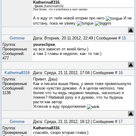
Katherina8316
,
Quote
(
Katherina8316
)
Тем более, что я влюблена в него заново
А я жду от тебя новой итории про него
И не
отстану, пока не увижу
Grimmie
Дата: Вторник, 20.11.2012, 22:49 | Сообщение #
15
Группа:
youreclipse
,
Проверенные
ну все зависит от моей беты:)
Сообщений:
а там 2 главы в неделю, как- то так:)
477
Katherina8316
Дата: Среда, 21.11.2012, 17:04 | Сообщение #
16
Группа:
Привет, Даш)
Проверенные
Как и писала выше Нина, у меня тоже промелькнуло
Сообщений:
легкое чувство дежавю. А в целом неплохо, тем
1138
более что ты ведь недавно пишешь, насколько я
помню? Набивай руку и я думаю, что ты будешь
расти как автор.
Успехов и жду продолжения
Grimmie
Дата: Среда, 21.11.2012, 19:12 | Сообщение #
17
Группа:
Katherina8316
,
Проверенные
спасибо, скоро вторая глава:)