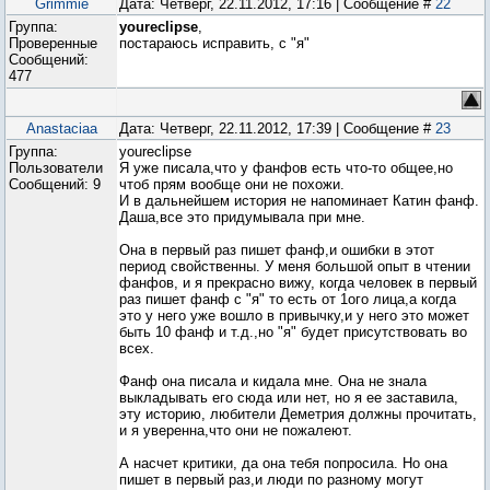
Grimmie
Дата: Четверг, 22.11.2012, 17:16 | Сообщение #
22
Группа:
youreclipse
,
Проверенные
постараюсь исправить, с "я"
Сообщений:
477
Anastaciaa
Дата: Четверг, 22.11.2012, 17:39 | Сообщение #
23
Группа:
youreclipse
Пользователи
Я уже писала,что у фанфов есть что-то общее,но
Сообщений:
9
чтоб прям вообще они не похожи.
И в дальнейшем история не напоминает Катин фанф.
Даша,все это придумывала при мне.
Она в первый раз пишет фанф,и ошибки в этот
период свойственны. У меня большой опыт в чтении
фанфов, и я прекрасно вижу, когда человек в первый
раз пишет фанф с "я" то есть от 1ого лица,а когда
это у него уже вошло в привычку,и у него это может
быть 10 фанф и т.д.,но "я" будет присутствовать во
всех.
Фанф она писала и кидала мне. Она не знала
выкладывать его сюда или нет, но я ее заставила,
эту историю, любители Деметрия должны прочитать,
и я уверенна,что они не пожалеют.
А насчет критики, да она тебя попросила. Но она
пишет в первый раз,и люди по разному могут