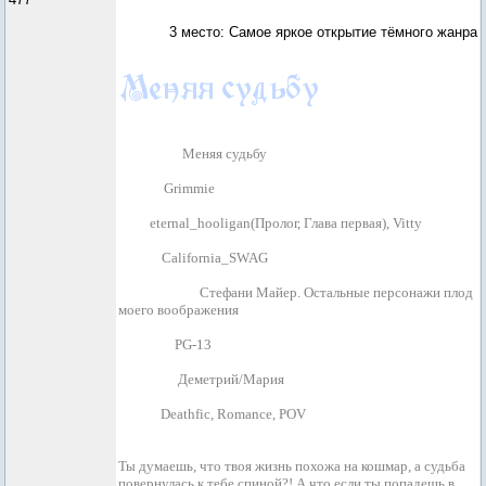
3 место: Самое яркое открытие тёмного жанра
Название:
Меняя судьбу
Автор:
Grimmie
Бета:
eternal_hooligan(Пролог, Глава первая), Vitty
Гамма:
California_SWAG
Дисклеймер:
Стефани Майер. Остальные персонажи плод
моего воображения
Рейтинг:
PG-13
Пейринг:
Деметрий/Мария
Жанр:
Deathfic, Romance, POV
Саммари:
Ты думаешь, что твоя жизнь похожа на кошмар, а судьба
повернулась к тебе спиной?! А что если ты попадешь в