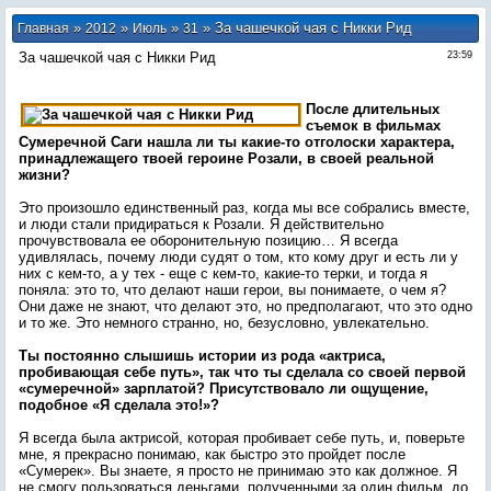
»
»
»
» За чашечкой чая с Никки Рид
Главная
2012
Июль
31
За чашечкой чая с Никки Рид
23:59
После длительных
съемок в фильмах
Сумеречной Саги нашла ли ты какие-то отголоски характера,
принадлежащего твоей героине Розали, в своей реальной
жизни?
Это произошло единственный раз, когда мы все собрались вместе,
и люди стали придираться к Розали. Я действительно
прочувствовала ее оборонительную позицию… Я всегда
удивлялась, почему люди судят о том, кто кому друг и есть ли у
них с кем-то, а у тех - еще с кем-то, какие-то терки, и тогда я
поняла: это то, что делают наши герои, вы понимаете, о чем я?
Они даже не знают, что делают это, но предполагают, что это одно
и то же. Это немного странно, но, безусловно, увлекательно.
Ты постоянно слышишь истории из рода «актриса,
пробивающая себе путь», так что ты сделала со своей первой
«сумеречной» зарплатой? Присутствовало ли ощущение,
подобное «Я сделала это!»?
Я всегда была актрисой, которая пробивает себе путь, и, поверьте
мне, я прекрасно понимаю, как быстро это пройдет после
«Сумерек». Вы знаете, я просто не принимаю это как должное. Я
не смогу пользоваться деньгами, полученными за один фильм, до