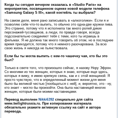
Когда ты сегодня вечером оказалась в «Studio Paris» на
мероприятии, посвященном оценке новой модели телефона
«Samsung Galaxy S III
»
, какой коктейль ты выбрала?
На самом деле, меня рано записывать в «алкоголики». Если я и
позволяю себе что-то выпить, то обычно это одна-две кружки пива.
Это странно, потому что я исполнила так много ролей диких
персонажей-тусовщиков, а люди, по правде говоря, всегда
подсознательно соединяют тебя с теми, кого ты играешь в
фильмах. Я не должна так много говорить об этом, но в последнее
время приходится, потому что я немного разочарована. За всю
свою жизнь я никогда не пьянствовала.
Если бы ты могла выпить с кем-то чашечку чая, кто бы это
был?
Только в свете того, что произошло сейчас, я назову Нору Эфрон.
Со многими из тех женщин, которых я знаю, которые еще здесь,
которых я вижу, я имею крепкую связь, как и с этой женщиной. Я
просто чувствую, что в определенный момент жизни для меня
было бы великой честью [пообщаться с ней], и, вероятно, это - ну,
кто знает – могло бы произойти. Она была наставницей многих
женщин, которые были моими наставницами.
Перевод выполнен
Nikki6392
специально для сайта
www.twilightrussia.ru. При копировании материала
обязательно укажите активную ссылку на сайт и автора
перевода.