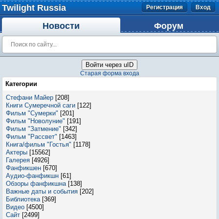
Twilight Russia
Регистрация
Вход
Новости
Форум
Войти через uID
Старая форма входа
Категории
Стефани Майер
[208]
Книги Сумеречной саги
[122]
Фильм "Сумерки"
[201]
Фильм "Новолуние"
[191]
Фильм "Затмение"
[342]
Фильм "Рассвет"
[1463]
Книга/фильм "Гостья"
[1178]
Актеры
[15562]
Галерея
[4926]
Фанфикшен
[670]
Аудио-фанфикшн
[61]
Обзоры фанфикшна
[138]
Важные даты и события
[202]
Библиотека
[369]
Видео
[4500]
Сайт
[2499]