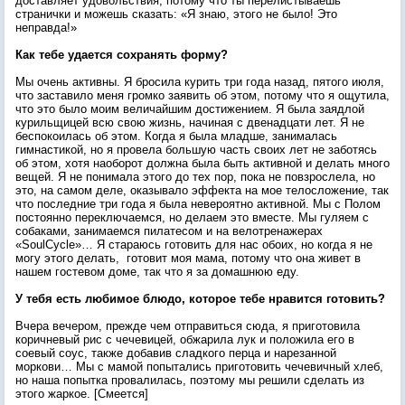
доставляет удовольствия, потому что ты перелистываешь
странички и можешь сказать: «Я знаю, этого не было! Это
неправда!»
Как тебе удается сохранять форму?
Мы очень активны. Я бросила курить три года назад, пятого июля,
что заставило меня громко заявить об этом, потому что я ощутила,
что это было моим величайшим достижением. Я была заядлой
курильщицей всю свою жизнь, начиная с двенадцати лет. Я не
беспокоилась об этом. Когда я была младше, занималась
гимнастикой, но я провела большую часть своих лет не заботясь
об этом, хотя наоборот должна была быть активной и делать много
вещей. Я не понимала этого до тех пор, пока не повзрослела, но
это, на самом деле, оказывало эффекта на мое телосложение, так
что последние три года я была невероятно активной. Мы с Полом
постоянно переключаемся, но делаем это вместе. Мы гуляем с
собаками, занимаемся пилатесом
и на велотренажерах
«SoulCycle»… Я стараюсь готовить для нас обоих, но когда я не
могу этого делать, готовит моя мама, потому что она живет в
нашем гостевом доме, так что я за домашнюю еду.
У тебя есть любимое блюдо, которое тебе нравится готовить?
Вчера вечером, прежде чем отправиться сюда, я приготовила
коричневый рис с чечевицей, обжарила лук и положила его в
соевый соус, также добавив сладкого перца и нарезанной
моркови… Мы с мамой попытались приготовить чечевичный хлеб,
но наша попытка провалилась, поэтому мы решили сделать из
этого жаркое. [Смеется]