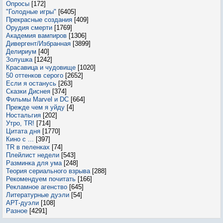
Опросы
[172]
"Голодные игры"
[6405]
Прекрасные создания
[409]
Орудия смерти
[1769]
Академия вампиров
[1306]
Дивергент/Избранная
[3899]
Делириум
[40]
Золушка
[1242]
Красавица и чудовище
[1020]
50 оттенков серого
[2652]
Если я останусь
[263]
Сказки Диснея
[374]
Фильмы Marvel и DC
[664]
Прежде чем я уйду
[4]
Ностальгия
[202]
Утро, TR!
[714]
Цитата дня
[1770]
Кино с ...
[397]
TR в пеленках
[74]
Плейлист недели
[543]
Разминка для ума
[248]
Теория сериального взрыва
[288]
Рекомендуем почитать
[166]
Рекламное агенство
[645]
Литературные дуэли
[54]
АРТ-дуэли
[108]
Разное
[4291]