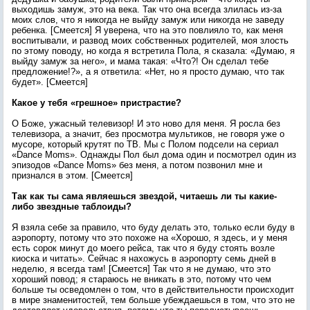
выходишь замуж, это на века. Так что она всегда злилась из-за
моих слов, что я никогда не выйду замуж или никогда не заведу
ребенка. [Смеется] Я уверена, что на это повлияло то, как меня
воспитывали, и развод моих собственных родителей, моя злость
по этому поводу, но когда я встретила Пола, я сказала: «Думаю, я
выйду замуж за него», и мама такая: «Что?! Он сделал тебе
предложение!?», а я ответила: «Нет, но я просто думаю, что так
будет». [Смеется]
Какое у тебя «грешное» пристрастие?
О Боже, ужасный телевизор! И это ново для меня. Я росла без
телевизора, а значит, без просмотра мультиков, не говоря уже о
мусоре, который крутят по ТВ. Мы с Полом подсели на сериал
«Dance Moms». Однажды Пол был дома один и посмотрел один из
эпизодов «Dance Moms» без меня, а потом позвонил мне и
признался в этом. [Смеется]
Так как ты сама являешься звездой, читаешь ли ты какие-
либо звездные таблоиды?
Я взяла себе за правило, что буду делать это, только если буду в
аэропорту, потому что это похоже на «Хорошо, я здесь, и у меня
есть сорок минут до моего рейса, так что я буду стоять возле
киоска и читать». Сейчас я нахожусь в аэропорту семь дней в
неделю, я всегда там! [Смеется] Так что я не думаю, что это
хороший повод; я стараюсь не вникать в это, потому что чем
больше ты осведомлен о том, что в действительности происходит
в мире знаменитостей, тем больше убеждаешься в том, что это не