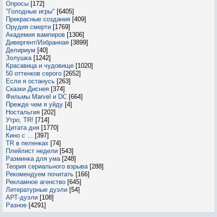
Опросы
[172]
"Голодные игры"
[6405]
Прекрасные создания
[409]
Орудия смерти
[1769]
Академия вампиров
[1306]
Дивергент/Избранная
[3899]
Делириум
[40]
Золушка
[1242]
Красавица и чудовище
[1020]
50 оттенков серого
[2652]
Если я останусь
[263]
Сказки Диснея
[374]
Фильмы Marvel и DC
[664]
Прежде чем я уйду
[4]
Ностальгия
[202]
Утро, TR!
[714]
Цитата дня
[1770]
Кино с ...
[397]
TR в пеленках
[74]
Плейлист недели
[543]
Разминка для ума
[248]
Теория сериального взрыва
[288]
Рекомендуем почитать
[166]
Рекламное агенство
[645]
Литературные дуэли
[54]
АРТ-дуэли
[108]
Разное
[4291]