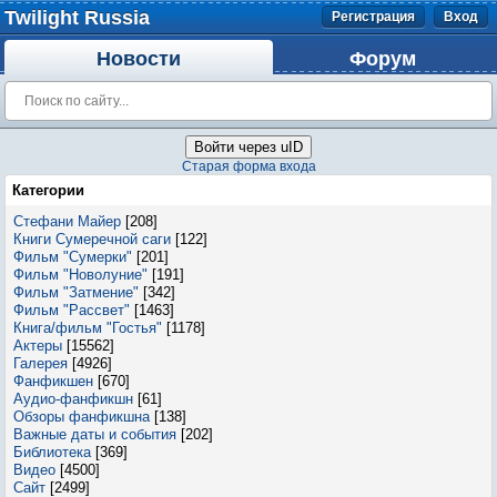
Twilight Russia
Регистрация
Вход
Новости
Форум
Войти через uID
Старая форма входа
Категории
Стефани Майер
[208]
Книги Сумеречной саги
[122]
Фильм "Сумерки"
[201]
Фильм "Новолуние"
[191]
Фильм "Затмение"
[342]
Фильм "Рассвет"
[1463]
Книга/фильм "Гостья"
[1178]
Актеры
[15562]
Галерея
[4926]
Фанфикшен
[670]
Аудио-фанфикшн
[61]
Обзоры фанфикшна
[138]
Важные даты и события
[202]
Библиотека
[369]
Видео
[4500]
Сайт
[2499]