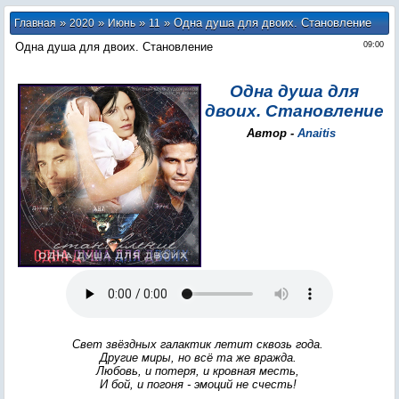
»
»
»
» Одна душа для двоих. Становление
Главная
2020
Июнь
11
Одна душа для двоих. Становление
09:00
Одна душа для
двоих. Становление
Автор -
Anaitis
Свет звёздных галактик летит сквозь года.
Другие миры, но всё та же вражда.
Любовь, и потеря, и кровная месть,
И бой, и погоня - эмоций не счесть!