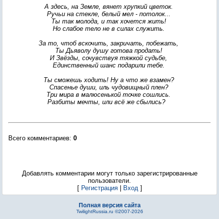
А здесь, на Земле, вянет хрупкий цветок.
Ручьи на стекле, белый мел - потолок...
Ты так молода, и так хочется жить!
Но слабое тело не в силах служить.
За то, чтоб вскочить, закричать, побежать,
Ты Дьяволу душу готова продать!
И Звёзды, сочувствуя тяжкой судьбе,
Единственный шанс подарили тебе.
Ты сможешь ходить! Ну а что же взамен?
Спасенье души, иль чудовищный плен?
Три мира в малюсенькой точке сошлись.
Разбиты мечты, или всё же сбылись?
Всего комментариев
:
0
Добавлять комментарии могут только зарегистрированные
пользователи.
[
Регистрация
|
Вход
]
Полная версия сайта
TwilightRussia.ru ©2007-2026