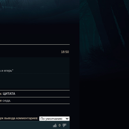
18:50
 и егерь"
а:
ЦИТАТА
те
сюда
.
ок вывода комментариев:
0