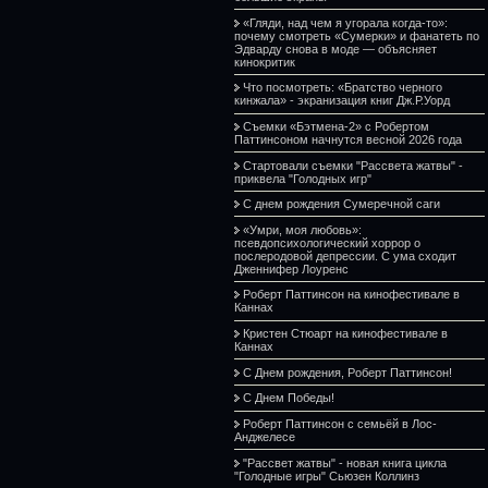
«Гляди, над чем я угорала когда-то»:
почему смотреть «Сумерки» и фанатеть по
Эдварду снова в моде — объясняет
кинокритик
Что посмотреть: «Братство черного
кинжала» - экранизация книг Дж.Р.Уорд
Съемки «Бэтмена-2» с Робертом
Паттинсоном начнутся весной 2026 года
Стартовали съемки "Рассвета жатвы" -
приквела "Голодных игр"
С днем рождения Сумеречной саги
«Умри, моя любовь»:
псевдопсихологический хоррор о
послеродовой депрессии. С ума сходит
Дженнифер Лоуренс
Роберт Паттинсон на кинофестивале в
Каннах
Кристен Стюарт на кинофестивале в
Каннах
С Днем рождения, Роберт Паттинсон!
С Днем Победы!
Роберт Паттинсон с семьёй в Лос-
Анджелесе
"Рассвет жатвы" - новая книга цикла
"Голодные игры" Сьюзен Коллинз