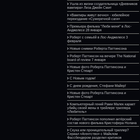
Ушла из жизни создательница «Дневников
вампира» Лиза Джейн Смит
«Вампиры живут вечно» - юбилейное
переиздание «Сумеречной саги»
Премьера фильма "Люби меня" в Лос-
Анджелесе 28 января
Роберт с семьёй в Лос-Анджелесе 3
февраля
Новые снимки Роберта Паттинсона
Роберт Паттинсон на вечере The National
board of review 7 января
Новые фото Роберта Паттинсона и
Кристен Стюарт
С Новым годом!
С днем рождения, Стефани Майер!
Новые фото Роберта Паттинсона и
Кристен Стюарт
Компьютерный гений Рами Малек карает
убийц своей жены в трейлере триллера
«Любитель»
Роберт Паттинсон пополнил актёрский
состав нового фильма Кристофера Нолана
Скука или проницательный триллер?
Сериал «Агентство» с Майклом
Фассбендером разделил критиков