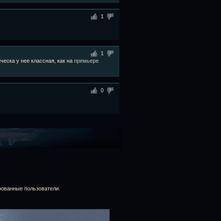
1
1
еска у нее классная, как на
премьере
0
рованные пользователи.