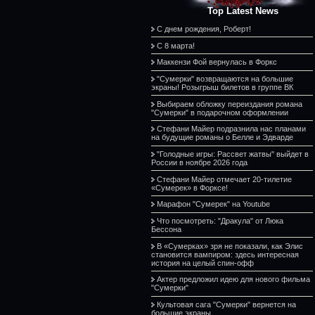
Top Latest News
С днем рождения, Роберт!
С 8 марта!
Маккензи Фой вернулась в Форкс
"Сумерки" возвращаются на большие
экраны! Розыгрыш билетов в группе ВК
Выбираем обложку переиздания романа
"Сумерки" в подарочном оформлении
Стефани Майер подразнила нас планами
на будущие романы о Белле и Эдварде
"Голодные игры: Рассвет жатвы" выйдет в
России в ноябре 2026 года
Стефани Майер отмечает 20-тилетие
«Сумерек» в Форксе!
Марафон "Сумерек" на Youtube
Что посмотреть: "Дракула" от Люка
Бессона
В «Сумерках» зря не показали, как Элис
становится вампиром: здесь интересная
история на целый спин-офф
Актер предложил идею для нового фильма
"Сумерки"
Культовая сага "Сумерки" вернется на
большие экраны