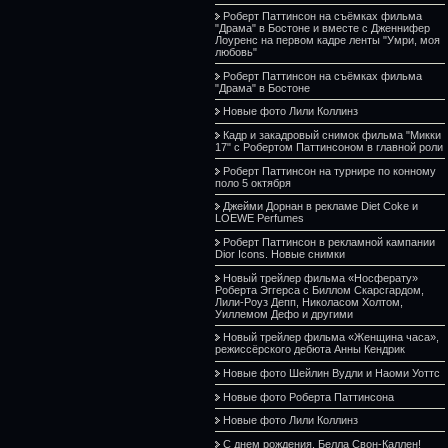
Роберт Паттинсон на съёмках фильма
"Драма" в Бостоне и вместе с Дженнифер
Лоуренс на первом кадре ленты "Умри, моя
любовь"
Роберт Паттинсон на съёмках фильма
"Драма" в Бостоне
Новые фото Лили Коллинз
Кадр и закадровый снимок фильма "Микки
17" с Робертом Паттинсоном в главной роли
Роберт Паттинсон на турнире по конному
поло 5 октября
Джейми Дорнан в рекламе Diet Coke и
LOEWE Perfumes
Роберт Паттинсон в рекламной кампании
Dior Icons. Новые снимки
Новый трейлер фильма «Носферату»
Роберта Эггерса с Биллом Скарсгардом,
Лили-Роуз Депп, Николасом Холтом,
Уиллемом Дефо и другими
Новый трейлер фильма «Женщина часа»,
режиссёрского дебюта Анны Кендрик
Новые фото Шейлин Вудли и Наоми Уоттс
Новые фото Роберта Паттинсона
Новые фото Лили Коллинз
С днем рождения, Белла Свон-Каллен!