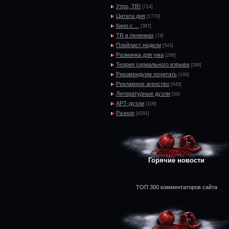
Утро, TR!
[714]
Цитата дня
[1770]
Кино с ...
[397]
TR в пеленках
[74]
Плейлист недели
[543]
Разминка для ума
[248]
Теория сериального взрыва
[288]
Рекомендуем почитать
[166]
Рекламное агенство
[645]
Литературные дуэли
[54]
АРТ-дуэли
[108]
Разное
[4291]
Горячие новости
ТОП 300 комментаторов сайта