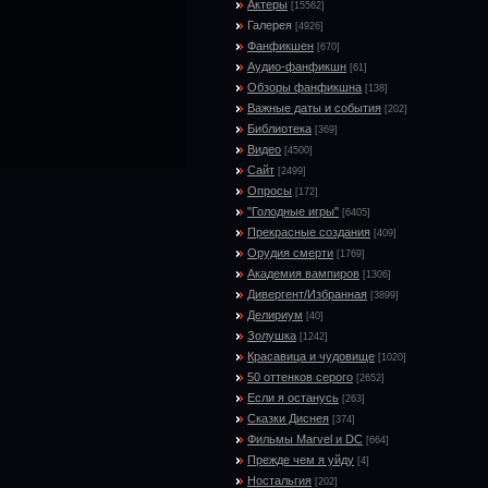
Актеры
[15562]
Галерея
[4926]
Фанфикшен
[670]
Аудио-фанфикшн
[61]
Обзоры фанфикшна
[138]
Важные даты и события
[202]
Библиотека
[369]
Видео
[4500]
Сайт
[2499]
Опросы
[172]
"Голодные игры"
[6405]
Прекрасные создания
[409]
Орудия смерти
[1769]
Академия вампиров
[1306]
Дивергент/Избранная
[3899]
Делириум
[40]
Золушка
[1242]
Красавица и чудовище
[1020]
50 оттенков серого
[2652]
Если я останусь
[263]
Сказки Диснея
[374]
Фильмы Marvel и DC
[664]
Прежде чем я уйду
[4]
Ностальгия
[202]