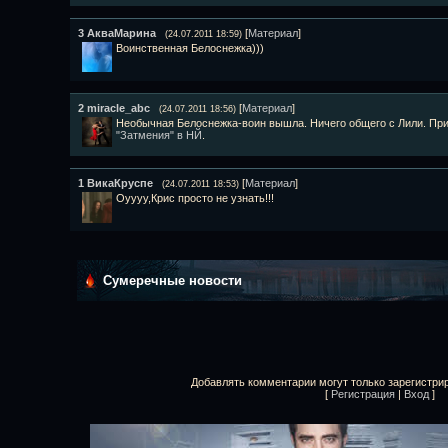
3
АкваМарина
[
Материал
]
(24.07.2011 18:59)
Воинственная Белоснежка)))
2
miracle_abc
[
Материал
]
(24.07.2011 18:56)
Необычная Белоснежка-воин вышла. Ничего общего с Лили. Прич
"Затмения" в НЙ
.
1
ВикаКруспе
[
Материал
]
(24.07.2011 18:53)
Оуууу,Крис просто не узнать!!!
Сумеречные новости
Добавлять комментарии могут только зарегистри
[
Регистрация
|
Вход
]