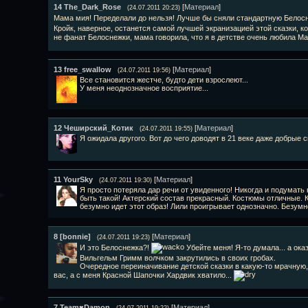
14
The_Dark_Rose
[
Материал
]
(24.07.2011 20:23)
Мама мия! Переделали до нельзя! Лучше бы сняли стандартную Белосн
Кройк, наверное, останется самой лучшей экранизацией этой сказки, ко
не фанат Белоснежки, мама говорила, что я в детстве очень любила М
13
free_swallow
[
Материал
]
(24.07.2011 19:56)
Все становится жестче, будто дети взрослеют...
У меня неоднозначное восприятие...
12
Чеширский_Котик
[
Материал
]
(24.07.2011 19:55)
Я ожидала другого. Вот до чего доводят в 21 веке даже добрые с
11
YourSky
[
Материал
]
(24.07.2011 19:30)
Я просто потеряла дар речи от увиденного! Никогда и подумать 
быть такой! Актерский состав прекрасный. Костюмы отличные. 
безумно идет этот образ! Лили проигрывает однозначно. Безум
8
[bonnie]
[
Материал
]
(24.07.2011 19:23)
И это Белоснежка?!
Убейте меня! Я-то думала... а оказы
Вильгельм Гримм волчком закрутились в своих гробах.
Очередное переиначивание детской сказки в какую-то мрачную,
вас, а с меня Красной Шапочки Хардвик хватило...
7
Team♥Damon
[
Материал
]
(24.07.2011 19:22)