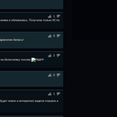
1
оснежки и обломалась. Получила только КСтю
0
 драконом билась!
2
ут на белоснежку похожа
0
1
 будет новое и интереное) видела отрывок и