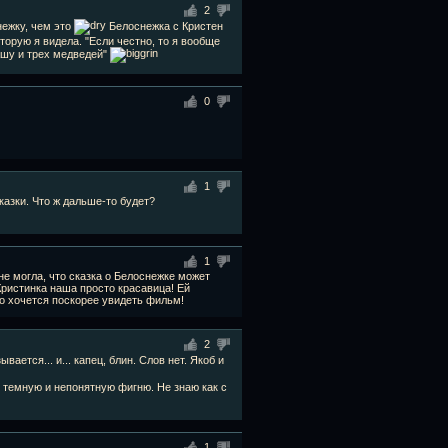
2
ежку, чем это
Белоснежка с Кристен
торую я видела. "Если честно, то я вообще
ашу и трех медведей"
0
1
казки. Что ж дальше-то будет?
1
не могла, что сказка о Белоснежке может
Кристинка наша просто красавица! Ей
но хочется поскорее увидеть фильм!
2
вается... и... капец, блин. Слов нет. Якоб и
 темную и непонятную фигню. Не знаю как с
1