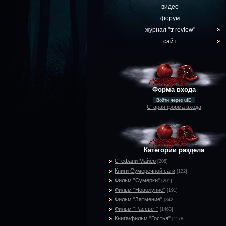
видео
форум
журнал "tr review"
сайт
Форма входа
Войти через uID
Старая форма входа
Категории раздела
Стефани Майер
[208]
Книги Сумеречной саги
[122]
Фильм "Сумерки"
[201]
Фильм "Новолуние"
[191]
Фильм "Затмение"
[342]
Фильм "Рассвет"
[1463]
Книга/фильм "Гостья"
[1178]