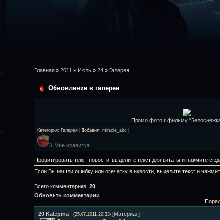
Главная
»
2011
»
Июль
»
24
»
Галерея
Обновление в галерее
Промо фото к фильму "Белоснежка
Категория
:
Галерея
|
Добавил
:
miracle_abc
|
Мне нравится
3
Процитировать текст новости: выделите текст для цитаты и нажмите сюд
Если Вы нашли ошибку или опечатку в новости, выделите текст и нажми
Всего комментариев
:
20
Обновить комментарии
Поряд
20
Katepina
[
Материал
]
(25.07.2011 20:33)