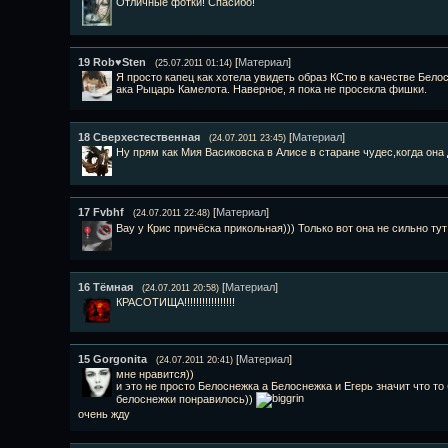
Отличные фотки! Спасибо!
19
Rob♥Sten
[
Материал
]
(25.07.2011 01:14)
Я просто капец как хотела увидеть образ КСтю в качестве Бел
ака Рыцарь Камелота. Наверное, я пока не просекла фишки.
18
Сверхестественная
[
Материал
]
(24.07.2011 23:45)
Ну прям как Мия Васиковска в Алисе в старане чудес,когда она
17
Fvbhf
[
Материал
]
(24.07.2011 22:48)
Вау у Крис причёска прикольная))) Только вот она не сильно т
16
Тёмная
[
Материал
]
(24.07.2011 20:58)
КРАСОТИЩА!!!!!!!!!!!!!!!!!
15
Gorgonita
[
Материал
]
(24.07.2011 20:41)
мне нравится))
и это не просто Белоснежка а Белоснежка и Егерь значит что то
белоснежки понравилось))
очень жду