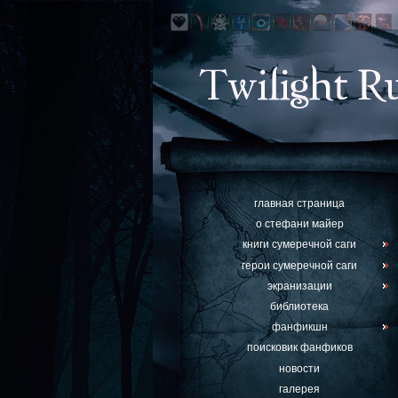
главная страница
о стефани майер
книги сумеречной саги
герои сумеречной саги
экранизации
библиотека
фанфикшн
поисковик фанфиков
новости
галерея