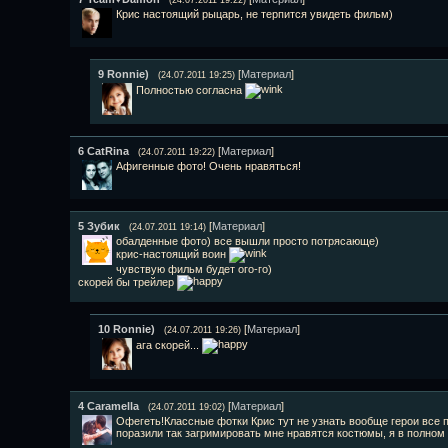
Крис настоящий рыцарь, не терпится увидеть фильм)
9
Ronnie)
[
Материал
]
(24.07.2011 19:25)
Полностью согласна
6
СatRina
[
Материал
]
(24.07.2011 19:22)
Афигенные фото! Очень нравяться!
5
Зубик
[
Материал
]
(24.07.2011 19:14)
обалденные фото) все вышли просто потрясающе)
крис-настоящий воин
чувствую фильм будет ого-го)
скорей бы трейлер
10
Ronnie)
[
Материал
]
(24.07.2011 19:26)
ага скорей...
4
Caramella
[
Материал
]
(24.07.2011 19:02)
Офегеть!Классные фотки Крис тут не узнать вообще герои все
поразили так загримировать мне нравятся костюмы, я в полном 