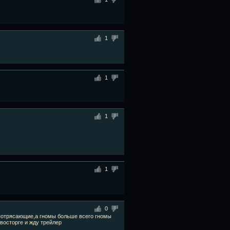
1
1
1
1
0
 потрясающие,а гномы больше всего гномы
восторге и жду трейлер