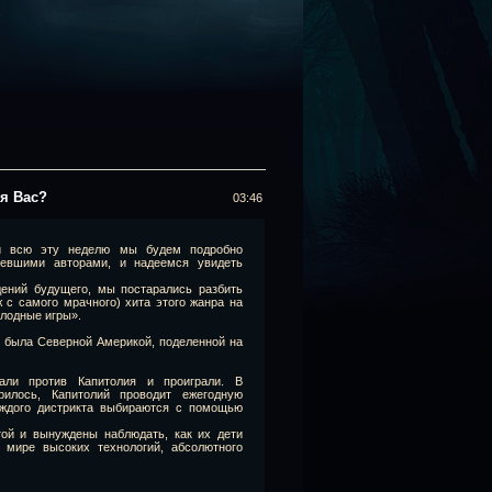
я Вас?
03:46
 и всю эту неделю мы будем подробно
мевшими авторами, и надеемся увидеть
ений будущего, мы постарались разбить
ж с самого мрачного) хита этого жанра на
олодные игры».
о была Северной Америкой, поделенной на
али против Капитолия и проиграли. В
рилось, Капитолий проводит ежегодную
аждого дистрикта выбираются с помощью
той и вынуждены наблюдать, как их дети
 мире высоких технологий, абсолютного