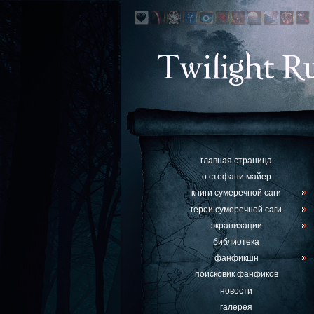
главная страница
о стефани майер
книги сумеречной саги
герои сумеречной саги
экранизации
библиотека
фанфикшн
поисковик фанфиков
новости
галерея