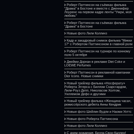
Роберт Паттинсон на съёмках фильма
"Драма" в Бостоне и вместе с Дженнифер
Лоуренс на первом кадре ленты "Умри, моя
любовь"
Роберт Паттинсон на съёмках фильма
"Драма" в Бостоне
Новые фото Лили Коллинз
Кадр и закадровый снимок фильма "Микки
17" с Робертом Паттинсоном в главной роли
Роберт Паттинсон на турнире по конному
поло 5 октября
Джейми Дорнан в рекламе Diet Coke и
LOEWE Perfumes
Роберт Паттинсон в рекламной кампании
Dior Icons. Новые снимки
Новый трейлер фильма «Носферату»
Роберта Эггерса с Биллом Скарсгардом,
Лили-Роуз Депп, Николасом Холтом,
Уиллемом Дефо и другими
Новый трейлер фильма «Женщина часа»,
режиссёрского дебюта Анны Кендрик
Новые фото Шейлин Вудли и Наоми Уоттс
Новые фото Роберта Паттинсона
Новые фото Лили Коллинз
С днем рождения, Белла Свон-Каллен!