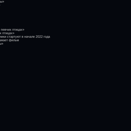
ры»
»
 певчих птицах»
х птицах»
емки стартуют в начале 2022 года
ражает фильм
ры»