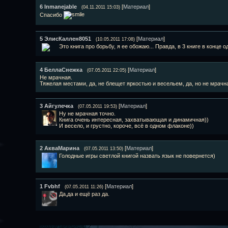
6
Inmanejable
[
Материал
]
(04.11.2011 15:03)
Спасибо
5
ЭлисКаллен8051
[
Материал
]
(10.05.2011 17:08)
Это книга про борьбу, я ее обожаю... Правда, в 3 книге в конце о
4
БеллаСнежка
[
Материал
]
(07.05.2011 22:05)
Не мрачная.
Тяжелая местами, да, не блещет яркостью и весельем, да, но не мрачн
3
Айгулечка
[
Материал
]
(07.05.2011 19:53)
Ну не мрачная точно.
Книга очень интересная, захватывающая и динамичная))
И весело, и грустно, короче, всё в одном флаконе))
2
АкваМарина
[
Материал
]
(07.05.2011 13:50)
Голодные игры светлой книгой назвать язык не повернется)
1
Fvbhf
[
Материал
]
(07.05.2011 11:26)
Да,да и ещё раз да.