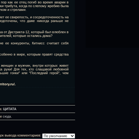
пор как ее отец погиб во время аварии в
ки-трибута, когда по слепому жребию была
уком и стрелами.
яет ее свирепость, и сосредоточенность на
едоточены, что даже никогда раньше не
ша от Дистрикта-12, который был влюблен в
зрителей, которые остались дома?
е ее конкуренты, Китнисс считает себя
собенно в мире, которым правят средства
, женщин и мужчин, внутри которых живет
жа руки! Для тех, кто слащавой любовной
ьшие гонки" или "Последний герой", чем
tory.ru/.
а:
ЦИТАТА
те
сюда
.
ок вывода комментариев: