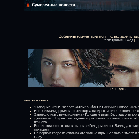
Сумеречные новости
Добавлять комментарии могут только зарегистри
[
Регистрация
|
Вход
]
Тень луны
Новости по теме:
"Голодные игры: Рассвет жатвы" выйдет в России в ноябре 2026 
Нас закидали дерьмом: режиссёр «Голодных игр» объяснил, поче
Завершились съемки фильма «Голодные игры: Баллада о змеях 
Дженнифер Лоуренс неожиданно прокомментировала приквел «Го
птицах»
Вышло видео со съемок фильма «Голодные игры: Баллада о змея
локацией
На первом кадре из фильма «Голодные игры: Баллада о змеях и 
Сноу