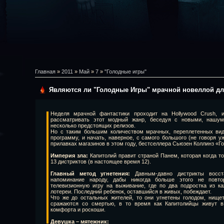
Главная
»
2011
»
Май
»
7
»
"Голодные игры"
Являются ли "Голодные Игры" мрачной новеллой дл
Неделя мрачной фантастики проходит на Hollywood Crush,
рассматривать этот модный жанр, беседуя с новыми, нашу
несколько предстоящих релизов.
Но с таким большим количеством мрачных, переплетенных вид
программу, и начать, наверное, с самого большого (не говоря у
прилавках магазинов в этом году, бестселлера Сьюзен Коллинз «Г
Империя зла:
Капитолий правит страной Панем, которая когда т
13 дистриктов (в настоящее время 12).
Главный метод угнетения:
Давным-давно дистрикты восст
напоминание народу, дабы никогда больше этого не повто
телевизионную игру на выживание, где по два подростка из к
лотереи. Последний ребенок, оставшийся в живых, побеждает.
Что же до остальных жителей, то они угнетены голодом, нище
сражаются со смертью, в то время как Капитолийцы живут в
комфорта и роскоши.
Девушка – мятежник: