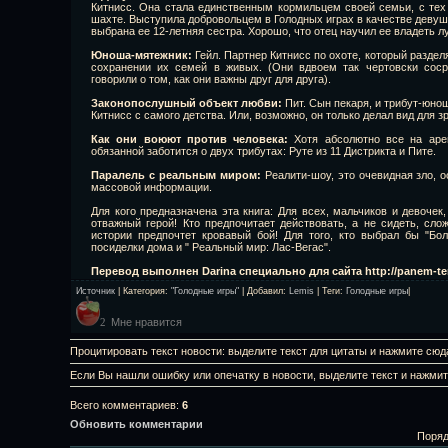
Китнисс. Она стала единственным кормильцем своей семьи, с тех 
шахте. Выступила добровольцем в Голодных играх в качестве девуш
выбрана ее 12-летняя сестра. Хорошо, что отец научил ее владеть л
Юноша-мятежник:
Гейл. Партнер Китнисс по охоте, который раздел
сохранении их семей в живых. (Они вдвоем так чертовски соср
говорили о том, как они важны друг для друга).
Законопослушный объект любви:
Пит. Сын пекаря, и трибут-юно
Китнисс с самого детства. Или, возможно, он только делал вид для 
Как они воюют против человека:
Хотя абсолютно все на арен
обязанной заботится о двух трибутах: Руте из 11 Дистрикта и Пите.
Паралель с реальным миром:
Реалити-шоу, это очевидная зло, о
массовой информации.
Для кого предназначена эта книга: Для всех, мальчиков и девочек
отважный герой! Кто предпочитает действовать, а не сидеть, сло
истории предпочтет кровавый бой! Для того, кто выбрал бы "Бол
посиделки дома и " Реальный мир: Лас-Вегас".
Перевод выполнен Darina специально для сайта http://panem-terri
Источник
|
Категория
:
"Голодные игры"
|
Добавил
:
Lemis
|
Теги
:
Голодные игры
|
Мне нравится
2
Процитировать текст новости: выделите текст для цитаты и нажмите сюд
Если Вы нашли ошибку или опечатку в новости, выделите текст и нажми
Всего комментариев
:
6
Обновить комментарии
Поряд