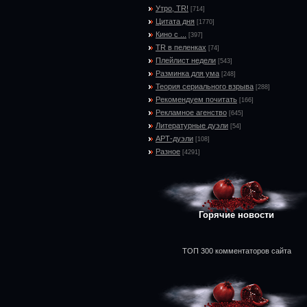
Утро, TR!
[714]
Цитата дня
[1770]
Кино с ...
[397]
TR в пеленках
[74]
Плейлист недели
[543]
Разминка для ума
[248]
Теория сериального взрыва
[288]
Рекомендуем почитать
[166]
Рекламное агенство
[645]
Литературные дуэли
[54]
АРТ-дуэли
[108]
Разное
[4291]
Горячие новости
ТОП 300 комментаторов сайта