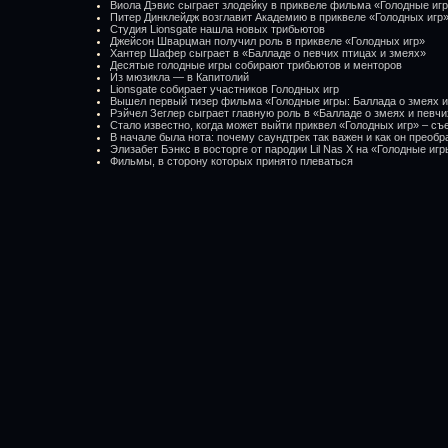
Виола Дэвис сыграет злодейку в приквеле фильма «Голодные иг
Питер Динклейдж возглавит Академию в приквеле «Голодных игр
Студия Lionsgate нашла новых трибьютов
Джейсон Шварцман получил роль в приквеле «Голодных игр»
Хантер Шафер сыграет в «Балладе о певчих птицах и змеях»
Десятые голодные игры собирают трибьютов и менторов
Из мюзикла — в Капитолий
Lionsgate собирает участников Голодных игр
Вышел первый тизер фильма «Голодные игры: Баллада о змеях и
Рэйчел Зеглер сыграет главную роль в «Балладе о змеях и певчи
Стало известно, когда может выйти приквел «Голодных игр» – съ
В начале была нота: почему саундтрек так важен и как он преоб
Элизабет Бэнкс в восторге от пародии Lil Nas X на «Голодные иг
Фильмы, в сторону которых принято плеваться