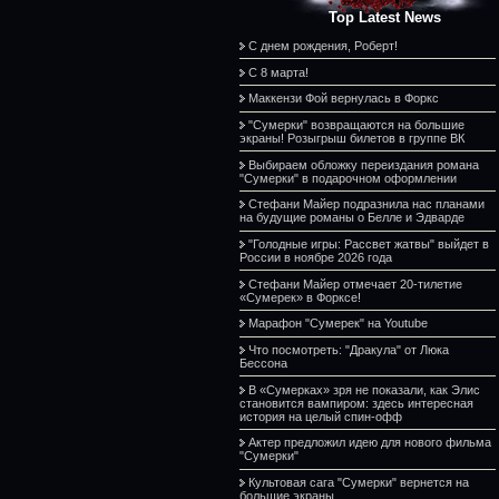
Top Latest News
С днем рождения, Роберт!
С 8 марта!
Маккензи Фой вернулась в Форкс
"Сумерки" возвращаются на большие
экраны! Розыгрыш билетов в группе ВК
Выбираем обложку переиздания романа
"Сумерки" в подарочном оформлении
Стефани Майер подразнила нас планами
на будущие романы о Белле и Эдварде
"Голодные игры: Рассвет жатвы" выйдет в
России в ноябре 2026 года
Стефани Майер отмечает 20-тилетие
«Сумерек» в Форксе!
Марафон "Сумерек" на Youtube
Что посмотреть: "Дракула" от Люка
Бессона
В «Сумерках» зря не показали, как Элис
становится вампиром: здесь интересная
история на целый спин-офф
Актер предложил идею для нового фильма
"Сумерки"
Культовая сага "Сумерки" вернется на
большие экраны