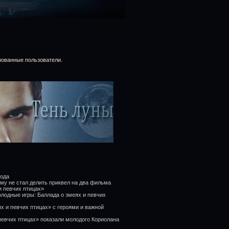
рованные пользователи.
года
му не стал делить приквел на два фильма
и певчих птицах»
лодные игры: Баллада о змеях и певчих
х и певчих птицах» с героями и важной
певчих птицах» показали молодого Кориолана