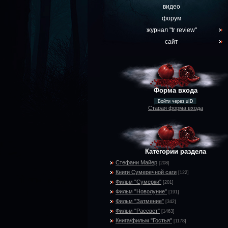
видео
форум
журнал "tr review"
сайт
Форма входа
Войти через uID
Старая форма входа
Категории раздела
Стефани Майер
[208]
Книги Сумеречной саги
[122]
Фильм "Сумерки"
[201]
Фильм "Новолуние"
[191]
Фильм "Затмение"
[342]
Фильм "Рассвет"
[1463]
Книга/фильм "Гостья"
[1178]