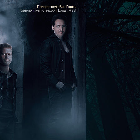
Приветствую Вас
Гость
Главная
|
Регистрация
|
Вход
|
RSS