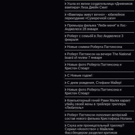
Ушла из жизни создательница «Дневников
вампира» Лиза Джейн Смит
«Вампиры живут вечно» - юбилейное
переиздание «Сумеречной саги»
Премьера фильма "Люби меня" в Лос-
Анджелесе 28 января
Роберт с семьёй в Лос-Анджелесе 3
февраля
Новые снимки Роберта Паттинсона
Роберт Паттинсон на вечере The National
board of review 7 января
Новые фото Роберта Паттинсона и
Кристен Стюарт
С Новым годом!
С днем рождения, Стефани Майер!
Новые фото Роберта Паттинсона и
Кристен Стюарт
Компьютерный гений Рами Малек карает
убийц своей жены в трейлере триллера
«Любитель»
Роберт Паттинсон пополнил актёрский
состав нового фильма Кристофера Нолана
Скука или проницательный триллер?
Сериал «Агентство» с Майклом
Фассбендером разделил критиков