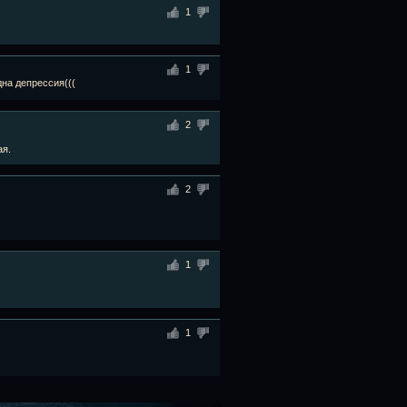
1
1
дна депрессия(((
2
ая.
2
1
1