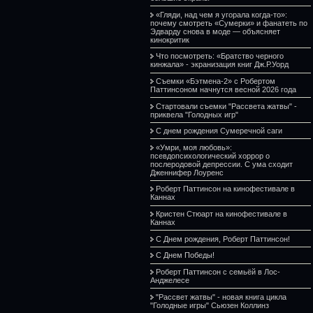
«Гляди, над чем я угорала когда-то»:
почему смотреть «Сумерки» и фанатеть по
Эдварду снова в моде — объясняет
кинокритик
Что посмотреть: «Братство черного
кинжала» - экранизация книг Дж.Р.Уорд
Съемки «Бэтмена-2» с Робертом
Паттинсоном начнутся весной 2026 года
Стартовали съемки "Рассвета жатвы" -
приквела "Голодных игр"
С днем рождения Сумеречной саги
«Умри, моя любовь»:
псевдопсихологический хоррор о
послеродовой депрессии. С ума сходит
Дженнифер Лоуренс
Роберт Паттинсон на кинофестивале в
Каннах
Кристен Стюарт на кинофестивале в
Каннах
С Днем рождения, Роберт Паттинсон!
С Днем Победы!
Роберт Паттинсон с семьёй в Лос-
Анджелесе
"Рассвет жатвы" - новая книга цикла
"Голодные игры" Сьюзен Коллинз