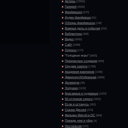
Актеры
[15562]
Галерея
[4926]
Фанфикшен
[670]
Аудио-фанфикшн
[61]
Обзоры фанфикшна
[138]
Важные даты и события
[202]
Библиотека
[369]
Видео
[4500]
Сайт
[2499]
Опросы
[172]
"Голодные игры"
[6405]
Прекрасные создания
[409]
Орудия смерти
[1769]
Академия вампиров
[1306]
Дивергент/Избранная
[3899]
Делириум
[40]
Золушка
[1242]
Красавица и чудовище
[1020]
50 оттенков серого
[2652]
Если я останусь
[263]
Сказки Диснея
[374]
Фильмы Marvel и DC
[664]
Прежде чем я уйду
[4]
Ностальгия
[202]