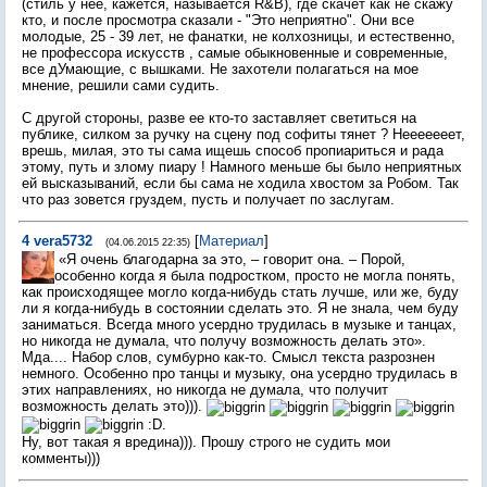
(стиль у нее, кажется, называется R&B), где скачет как не скажу
кто, и после просмотра сказали - "Это неприятно". Они все
молодые, 25 - 39 лет, не фанатки, не колхозницы, и естественно,
не профессора искусств , самые обыкновенные и современные,
все дУмающие, с вышками. Не захотели полагаться на мое
мнение, решили сами судить.
С другой стороны, разве ее кто-то заставляет светиться на
публике, силком за ручку на сцену под софиты тянет ? Нееееееет,
врешь, милая, это ты сама ищешь способ пропиариться и рада
этому, путь и злому пиару ! Намного меньше бы было неприятных
ей высказываний, если бы сама не ходила хвостом за Робом. Так
что раз зовется груздем, пусть и получает по заслугам.
4
vera5732
[
Материал
]
(04.06.2015 22:35)
«Я очень благодарна за это, – говорит она. – Порой,
особенно когда я была подростком, просто не могла понять,
как происходящее могло когда-нибудь стать лучше, или же, буду
ли я когда-нибудь в состоянии сделать это. Я не знала, чем буду
заниматься. Всегда много усердно трудилась в музыке и танцах,
но никогда не думала, что получу возможность делать это».
Мда.... Набор слов, сумбурно как-то. Смысл текста разрознен
немного. Особенно про танцы и музыку, она усердно трудилась в
этих направлениях, но никогда не думала, что получит
возможность делать это))).
:D.
Ну, вот такая я вредина))). Прошу строго не судить мои
комменты)))