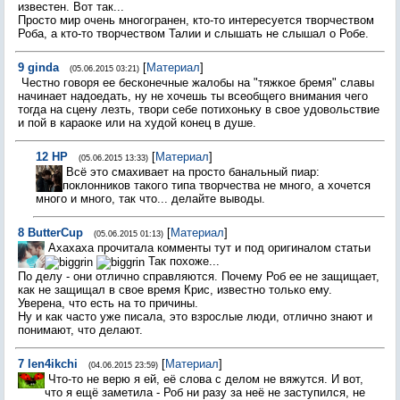
известен. Вот так...
Просто мир очень многогранен, кто-то интересуется творчеством
Роба, а кто-то творчеством Талии и слышать не слышал о Робе.
9
ginda
[
Материал
]
(05.06.2015 03:21)
Честно говоря ее бесконечные жалобы на "тяжкое бремя" славы
начинает надоедать, ну не хочешь ты всеобщего внимания чего
тогда на сцену лезть, твори себе потихоньку в свое удовольствие
и пой в караоке или на худой конец в душе.
12
НР
[
Материал
]
(05.06.2015 13:33)
Всё это смахивает на просто банальный пиар:
поклонников такого типа творчества не много, а хочется
много и много, так что... делайте выводы.
8
ButterCup
[
Материал
]
(05.06.2015 01:13)
Ахахаха прочитала комменты тут и под оригиналом статьи
Так похоже...
По делу - они отлично справляются. Почему Роб ее не защищает,
как не защищал в свое время Крис, известно только ему.
Уверена, что есть на то причины.
Ну и как часто уже писала, это взрослые люди, отлично знают и
понимают, что делают.
7
len4ikchi
[
Материал
]
(04.06.2015 23:59)
Что-то не верю я ей, её слова с делом не вяжутся. И вот,
что я ещё заметила - Роб ни разу за неё не заступился, не