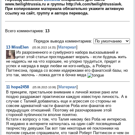
www.twilightrussia.ru и группы http://vk.com/twilightrussiavk.
При копировании материала обязательно укажите активную
ссылку на сайт, группу и автора перевода.
Всего комментариев
:
13
Порядок вывода комментариев:
13
MissElen
[
Материал
]
(05.06.2015 14:35)
Из разрозненного и сумбурного набора высказываний и
цитат этой статьи проглядывает мораль - если будешь жить
не надеясь ни на что хорошее, но упорно трудиться, придет и
успех и награда в виде любви ни кого-нибудь, а Роберта
Паттинсона, правда со всеми издержками его фанатской базы, но
это так, мелочь - ложка дегтя в бочке меда
11
hope2458
[
Материал
]
(05.06.2015 10:06)
В принципе, пристальное внимание к личной жизни рано или
поздно раздражает практически каждую известную личность. А в
случае с Талией добавилась еще и агрессия со стороны не
совсем адекватной части фанатов Роба или фанатов его
предыдущих отношений. Поэтому её разочарование этой
стороной публичности вполне понятно.
Кстати к вопросу о том, что Талия никому без Роба не интересна.
Я недавно в интернете наткнулась на один сайт посвященный
творчеству девушки.Так вот там некоторые её поклонники на
полном серьезе спрашивали, кто такой Роберт Паттинсон и чем он