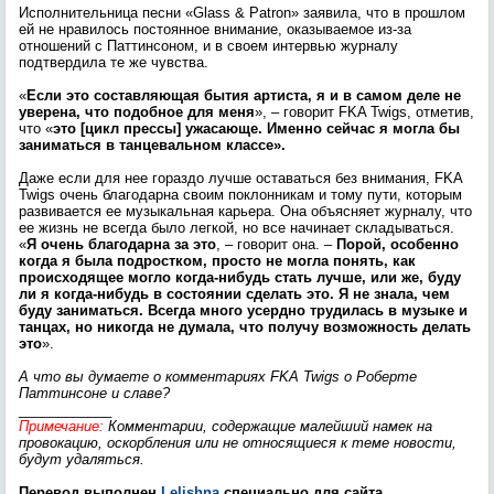
Исполнительница песни «Glass & Patron» заявила, что в прошлом
ей не нравилось постоянное внимание, оказываемое из-за
отношений с Паттинсоном, и в своем интервью журналу
подтвердила те же чувства.
«
Если это составляющая бытия артиста, я и в самом деле не
уверена, что подобное для меня
», – говорит FKA Twigs, отметив,
что «
это [цикл прессы] ужасающе. Именно сейчас я могла бы
заниматься в танцевальном классе».
Даже если для нее гораздо лучше оставаться без внимания, FKA
Twigs очень благодарна своим поклонникам и тому пути, которым
развивается ее музыкальная карьера. Она объясняет журналу, что
ее жизнь не всегда было легкой, но все начинает складываться.
«
Я очень благодарна за это
, – говорит она. –
Порой, особенно
когда я была подростком, просто не могла понять, как
происходящее могло когда-нибудь стать лучше, или же, буду
ли я когда-нибудь в состоянии сделать это. Я не знала, чем
буду заниматься. Всегда много усердно трудилась в музыке и
танцах, но никогда не думала, что получу возможность делать
это
».
А что вы думаете о комментариях FKA Twigs о Роберте
Паттинсоне и славе?
____________
Примечание:
Комментарии, содержащие малейший намек на
провокацию, оскорбления или не относящиеся к теме новости,
будут удаляться.
Перевод выполнен
Lelishna
специально для сайта