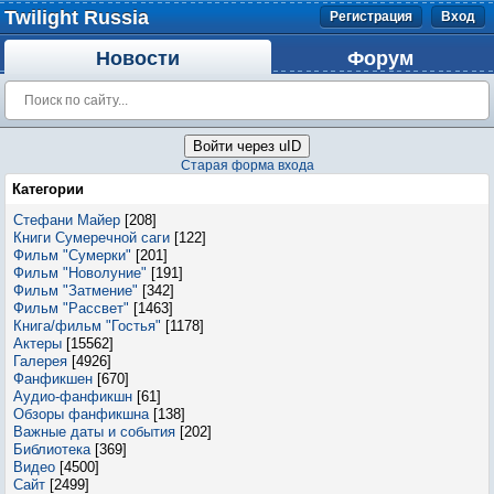
Twilight Russia
Регистрация
Вход
Новости
Форум
Войти через uID
Старая форма входа
Категории
Стефани Майер
[208]
Книги Сумеречной саги
[122]
Фильм "Сумерки"
[201]
Фильм "Новолуние"
[191]
Фильм "Затмение"
[342]
Фильм "Рассвет"
[1463]
Книга/фильм "Гостья"
[1178]
Актеры
[15562]
Галерея
[4926]
Фанфикшен
[670]
Аудио-фанфикшн
[61]
Обзоры фанфикшна
[138]
Важные даты и события
[202]
Библиотека
[369]
Видео
[4500]
Сайт
[2499]