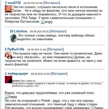
3
vera5732
[
Материал
]
(04.06.2015 22:30)
Честно сказать, слушала несколько песен в исполнении
Талии... Не в обиду ее фанатам, (это мое личное мнение) но
ее творчество мне не понравилось. И что за дурацкие кавычки в
заголовке: FKA Twigs: У меня «замечательные отношения» с
Робертом Паттинсоном.
10
Lelishna
[
Материал
]
(05.06.2015 06:25)
Это точные слова певицы, поэтому веблоид обязан
выделять их кавычками.
2
ПуФыСтИк
[
Материал
]
(04.06.2015 21:42)
Послушала пару ее песен. Они какие то космические. Даже
не могу объяснить...но мне понравилось) Думаю, ее
творчество на любителя. Может не всем нравится, но явно у нее
много фанатов)
1
♥ღАврораღ♥
[
Материал
]
(04.06.2015 20:55)
Цитата
Текст новости
сегда много усердно трудилась в музыке и танцах, но никогда не думала, что получу
возможность делать это»
Видно, что девушка трудолюбивая, это уже огромный плюс
На счет ее отношений с Робой - рада, что у них все хорошо.
замечательный отношения - это тяжелый труд с обеих сторон.
Роб молодец, что всегда поддерживает свою избранницу