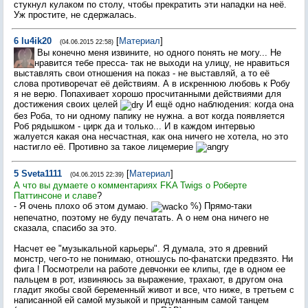
стукнул кулаком по столу, чтобы прекратить эти нападки на неё.
Уж простите, не сдержалась.
6
lu4ik20
[
Материал
]
(04.06.2015 22:58)
Вы конечно меня извините, но одного понять не могу... Не
нравится тебе пресса- так не выходи на улицу, не нравиться
выставлять свои отношения на показ - не выставляй, а то её
слова противоречат её действиям. А в искреннюю любовь к Робу
я не верю. Попахивает хорошо просчитанными действиями для
достижения своих целей
И ещё одно наблюдения: когда она
без Роба, то ни одному папику не нужна. а вот когда появляется
Роб рядышком - цирк да и только... И в каждом интервью
жалуется какая она несчастная, как она ничего не хотела, но это
настигло её. Противно за такое лицемерие
5
Sveta1111
[
Материал
]
(04.06.2015 22:39)
А что вы думаете о комментариях FKA Twigs о Роберте
Паттинсоне и славе
?
- Я очень плохо об этом думаю.
%) Прямо-таки
непечатно, поэтому не буду печатать. А о нем она ничего не
сказала, спасибо за это.
Насчет ее "музыкальной карьеры". Я думала, это я древний
монстр, чего-то не понимаю, отношусь по-фанатски предвзято. Ни
фига ! Посмотрели на работе девчонки ее клипы, где в одном ее
пальцем в рот, извиняюсь за выражение, трахают, в другом она
гладит якобы свой беременный живот и все, что ниже, в третьем с
написанной ей самой музыкой и придуманным самой танцем