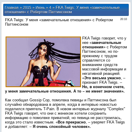
»
»
»
» FKA Twigs: У меня «замечательные
Главная
2015
Июнь
4
отношения» с Робертом Паттинсоном
FKA Twigs: У меня «замечательные отношения» с Робертом
20:10
Паттинсоном
FKA Twigs говорит, что у
нее «
замечательные
отношения
» с Робертом
Паттинсоном, но по-
прежнему с трудом
справляется со
вниманием средств
массовой информации и
негативной реакцией.
«
Это весьма ужасно
, –
признает FKA Twigs. –
Но, в конечном счете,
у меня замечательные отношения. А то – не имеет значения».
Как сообщал Gossip Cop, помолвка певицы и Паттинсона был
случайно обнародована в апреле, когда в интервью новостью
поделился приятель T-Pain. В новом интервью журналу "Complex"
FKA Twigs говорит, что они с женихом хотели сохранить
информацию о помолвке приватной, но певица не расстроилась,
когда это стало известным. «
Все прекрасно
, – уверяет FKA Twigs
и добавляет: –
Я очень спокойный человек».