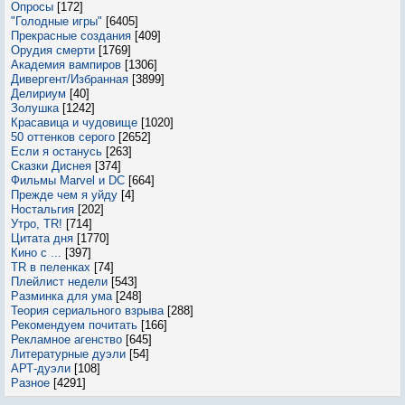
Опросы
[172]
"Голодные игры"
[6405]
Прекрасные создания
[409]
Орудия смерти
[1769]
Академия вампиров
[1306]
Дивергент/Избранная
[3899]
Делириум
[40]
Золушка
[1242]
Красавица и чудовище
[1020]
50 оттенков серого
[2652]
Если я останусь
[263]
Сказки Диснея
[374]
Фильмы Marvel и DC
[664]
Прежде чем я уйду
[4]
Ностальгия
[202]
Утро, TR!
[714]
Цитата дня
[1770]
Кино с ...
[397]
TR в пеленках
[74]
Плейлист недели
[543]
Разминка для ума
[248]
Теория сериального взрыва
[288]
Рекомендуем почитать
[166]
Рекламное агенство
[645]
Литературные дуэли
[54]
АРТ-дуэли
[108]
Разное
[4291]