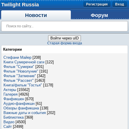
Twilight Russia
Регистрация
Вход
Новости
Форум
Войти через uID
Старая форма входа
Категории
Стефани Майер
[208]
Книги Сумеречной саги
[122]
Фильм "Сумерки"
[201]
Фильм "Новолуние"
[191]
Фильм "Затмение"
[342]
Фильм "Рассвет"
[1463]
Книга/фильм "Гостья"
[1178]
Актеры
[15562]
Галерея
[4926]
Фанфикшен
[670]
Аудио-фанфикшн
[61]
Обзоры фанфикшна
[138]
Важные даты и события
[202]
Библиотека
[369]
Видео
[4500]
Сайт
[2499]