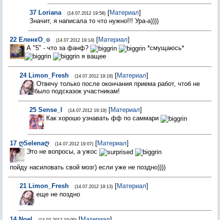
37
Loriana
[
Материал
]
(14.07.2012 19:58)
Значит, я написала то что нужно!!! Ура-а))))
22
ЕленкО_о
[
Материал
]
(14.07.2012 19:14)
А "5" - что за фанф?
*смущаюсь*
я ващее
24
Limon_Fresh
[
Материал
]
(14.07.2012 19:18)
Отвечу только после окончания приема работ, чтоб не
было подсказок участникам!
25
Sense_I
[
Материал
]
(14.07.2012 19:19)
Как хорошо узнавать фф по саммари
17
ღSelenaღ
[
Материал
]
(14.07.2012 19:07)
Это не вопросы, а ужос
пойду насиловать свой мозг) если уже не поздно))))
21
Limon_Fresh
[
Материал
]
(14.07.2012 19:13)
еще не поздно
14
Noel
[
Материал
]