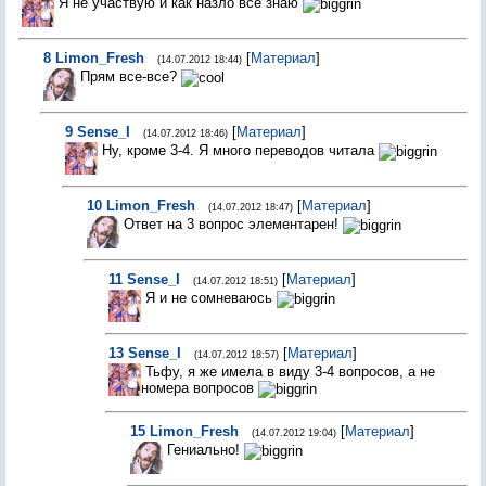
Я не участвую и как назло всё знаю
8
Limon_Fresh
[
Материал
]
(14.07.2012 18:44)
Прям все-все?
9
Sense_I
[
Материал
]
(14.07.2012 18:46)
Ну, кроме 3-4. Я много переводов читала
10
Limon_Fresh
[
Материал
]
(14.07.2012 18:47)
Ответ на 3 вопрос элементарен!
11
Sense_I
[
Материал
]
(14.07.2012 18:51)
Я и не сомневаюсь
13
Sense_I
[
Материал
]
(14.07.2012 18:57)
Тьфу, я же имела в виду 3-4 вопросов, а не
номера вопросов
15
Limon_Fresh
[
Материал
]
(14.07.2012 19:04)
Гениально!