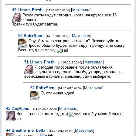
49
Limon_Fresh
[
Материал
]
(14.07.2012 20:36)
Результаты будут сегодня, когда наберутся все 15
человек.
Третий тур будет завтра.
50
Rob♥Sten
[
Материал
]
(14.07.2012 20:37)
Ооу. А можно завтра попозже, а? Пожааалуйста.
Просто обидно будет, если вдруг пройду, а не смогу.
Весь труд насмарку
51
Limon_Fresh
[
Материал
]
(14.07.2012 20:40)
Я сегодня голосование после объявления
результатов сделаю. Там будут предоставлены
возможные варианты времени, сами выберете.
52
Rob♥Sten
[
Материал
]
(14.07.2012 20:46)
О, отличная идея!
45
Из@бель
[
Материал
]
(14.07.2012 20:25)
Все... теперь только ждать)
ногтей у меня больше
нет...
44
Breathe_me_Bella
[
Материал
]
(14.07.2012 20:24)
отправила...