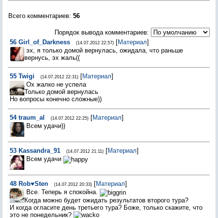
Всего комментариев
:
56
Порядок вывода комментариев:
56
Girl_of_Darkness
[
Материал
]
(14.07.2012 22:57)
эх, я только домой вернулась, ожидала, что раньше
вернусь, эх жаль((
55
Twigi
[
Материал
]
(14.07.2012 22:31)
Ох жалко не успела
Только домой вернулась
Но вопросы конечно сложные))
54
traum_al
[
Материал
]
(14.07.2012 22:25)
Всем удачи))
53
Kassandra_91
[
Материал
]
(14.07.2012 21:11)
Всем удачи
48
Rob♥Sten
[
Материал
]
(14.07.2012 20:33)
Все. Теперь я спокойна.
Когда можно будет ожидать результатов второго тура?
И когда огласите день третьего тура? Боже, только скажите, что
это не понедельник?