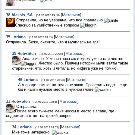
38
Aleksis_SA
[
Материал
]
(14.07.2012 19:58)
Отправила, но не уверенна, что все правильно
Спасибо за убийственные вопросы
35
Loriana
[
Материал
]
(14.07.2012 19:55)
Отправила. Боже, скажите, что я мучилась не зря!
39
Rob♥Sten
[
Материал
]
(14.07.2012 20:02)
Аналогично. У меня глаза аж в кучку уже,е сли честно
Жестко было. Причем истории были взяты такие
старенькие, что, хоть и читала, но нифига уже не помню.
46
Loriana
[
Материал
]
(14.07.2012 20:26)
А я вроде помню, но точно не знаю. Проверить надо... еще
бы и найти нужное место в нужной главе
33
Rob♥Sten
[
Материал
]
(14.07.2012 19:53)
Отправила.
После всего тыкнете меня носом в место в главе, где
содержится ответ на третий вопрос.
34
Loriana
[
Материал
]
(14.07.2012 19:55)
Мне тоже интересно.