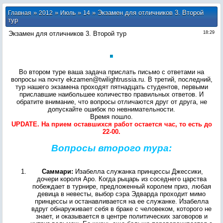
»
»
»
» Экзамен для отличников 3. Второй
Главная
2012
Июль
14
тур
Экзамен для отличников 3. Второй тур
18:29
Во втором туре ваша задача прислать письмо с ответами на
вопросы на почту ekzamen@twilightrussia.ru. В третий, последний,
тур нашего экзамена проходят пятнадцать студентов, первыми
приславшие наибольшее количество правильных ответов. И
обратите внимание, что вопросы отличаются друг от друга, не
допускайте ошибок по невнимательности.
Время пошло.
UPDATE. На прием оставшихся работ остается час, то есть до
22-00.
Вопросы второго тура:
Саммари:
Изабелла служанка принцессы Джессики,
дочери короля Аро. Когда рыцарь из соседнего царства
побеждает в турнире, предложенный королем приз, любая
девица в невесты, выбор сэра Эдварда проходит мимо
принцессы и останавливается на ее служанке. Изабелла
вдруг обнаруживает себя в браке с человеком, которого не
знает, и оказывается в центре политических заговоров и