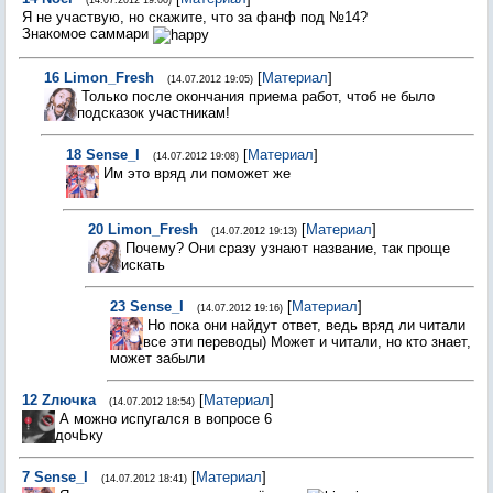
(14.07.2012 19:00)
Я не участвую, но скажите, что за фанф под №14?
Знакомое саммари
16
Limon_Fresh
[
Материал
]
(14.07.2012 19:05)
Только после окончания приема работ, чтоб не было
подсказок участникам!
18
Sense_I
[
Материал
]
(14.07.2012 19:08)
Им это вряд ли поможет же
20
Limon_Fresh
[
Материал
]
(14.07.2012 19:13)
Почему? Они сразу узнают название, так проще
искать
23
Sense_I
[
Материал
]
(14.07.2012 19:16)
Но пока они найдут ответ, ведь вряд ли читали
все эти переводы) Может и читали, но кто знает,
может забыли
12
Zлючка
[
Материал
]
(14.07.2012 18:54)
А можно испугался в вопросе 6
дочЬку
7
Sense_I
[
Материал
]
(14.07.2012 18:41)