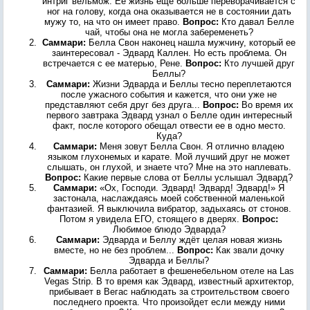
интриг вельмож. Ее жизнь еще больше переворачивается с
ног на голову, когда она оказывается не в состоянии дать
мужу то, на что он имеет право.
Вопрос:
Кто давал Белле
чай, чтобы она не могла забеременеть?
Саммари:
Белла Свон наконец нашла мужчину, который ее
заинтересовал - Эдвард Каллен. Но есть проблема. Он
встречается с ее матерью, Рене.
Вопрос:
Кто лучшей друг
Беллы?
Саммари:
Жизни Эдварда и Беллы тесно переплетаются
после ужасного события и кажется, что они уже не
представляют себя друг без друга...
Вопрос:
Во время их
первого завтрака Эдвард узнал о Белле один интересный
факт, после которого обещал отвести ее в одно место.
Куда?
Саммари:
Меня зовут Белла Свон. Я отлично владею
языком глухонемых и карате. Мой лучший друг не может
слышать, он глухой, и знаете что? Мне на это наплевать.
Вопрос:
Какие первые слова от Беллы услышал Эдвард?
Саммари:
«Ох, Господи. Эдвард! Эдвард! Эдвард!» Я
застонала, наслаждаясь моей собственной маленькой
фантазией. Я выключила вибратор, задыхаясь от стонов.
Потом я увидела ЕГО, стоящего в дверях.
Вопрос:
Любимое блюдо Эдварда?
Саммари:
Эдварда и Беллу ждёт целая новая жизнь
вместе, но не без проблем...
Вопрос:
Как звали дочку
Эдварда и Беллы?
Саммари:
Белла работает в фешенебельном отеле на Las
Vegas Strip. В то время как Эдвард, известный архитектор,
прибывает в Вегас наблюдать за строительством своего
последнего проекта. Что произойдет если между ними