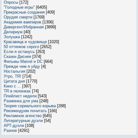
Опросы
[172]
"Голодные игры"
[6405]
Прекрасные создания
[409]
Орудия смерти
[1769]
Академия вампиров
[1306]
Дивергент/Избранная
[3899]
Делириум
[40]
Золушка
[1242]
Красавица и чудовище
[1020]
50 оттенков серого
[2652]
Если я останусь
[263]
Сказки Диснея
[374]
Фильмы Marvel и DC
[664]
Прежде чем я уйду
[4]
Ностальгия
[202]
Утро, TR!
[714]
Цитата дня
[1770]
Кино с ...
[397]
TR в пеленках
[74]
Плейлист недели
[543]
Разминка для ума
[248]
Теория сериального взрыва
[288]
Рекомендуем почитать
[166]
Рекламное агенство
[645]
Литературные дуэли
[54]
АРТ-дуэли
[108]
Разное
[4291]