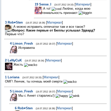
19
Sense_I
[
Материал
]
(14.07.2012 19:10)
А то!
Люблю, когда мою
гениальность признают
3
Rob♥Sten
[
Материал
]
(14.07.2012 18:36)
А можно исправить оппечатки там и все такое?
Вопрос: Какие первые от Беллы услышал Эдвард?
Первые что?
4
Limon_Fresh
[
Материал
]
(14.07.2012 18:37)
Исправила
2
LeNyCuK
[
Материал
]
(14.07.2012 18:34)
Жесть
1
Loriana
[
Материал
]
(14.07.2012 18:33)
ОМГ! Ленчик, ты хочешь моей смерти
5
Limon_Fresh
[
Материал
]
(14.07.2012 18:37)
Мы с Аннет старались!)
6
Rob♥Sten
[
Материал
]
(14.07.2012 18:38)