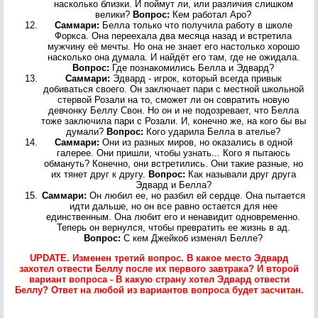
насколько близки. И поймут ли, или различия слишком
велики?
Вопрос:
Кем работал Аро?
Саммари:
Белла только что получила работу в школе
Форкса. Она переехала два месяца назад и встретила
мужчину её мечты. Но она не знает его настолько хорошо
насколько она думала. И найдёт его там, где не ожидала.
Вопрос:
Где познакомились Белла и Эдвард?
Саммари:
Эдвард - игрок, который всегда привык
добиваться своего. Он заключает пари с местной школьной
стервой Розали на то, сможет ли он совратить новую
девчонку Беллу Свон. Но он и не подозревает, что Белла
тоже заключила пари с Розали. И, конечно же, на кого бы вы
думали?
Вопрос:
Кого ударила Белла в ателье?
Саммари:
Они из разных миров, но оказались в одной
галерее. Они пришли, чтобы узнать... Кого я пытаюсь
обмануть? Конечно, они встретились. Они такие разные, но
их тянет друг к другу.
Вопрос:
Как называли друг друга
Эдвард и Белла?
Саммари:
Он любил ее, но разбил ей сердце. Она пытается
идти дальше, но он все равно остается для нее
единственным. Она любит его и ненавидит одновременно.
Теперь он вернулся, чтобы превратить ее жизнь в ад.
Вопрос:
С кем Джейкоб изменял Белле?
UPDATE. Изменен третий вопрос. В какое место Эдвард
захотел отвести Беллу после их первого завтрака? И второй
вариант вопроса - В какую страну хотел Эдвард отвести
Беллу? Ответ на любой из вариантов вопроса будет засчитан.