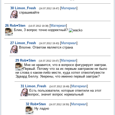
30
Limon_Fresh
[
Материал
]
(14.07.2012 19:47)
спрашивайте
26
Rob♥Sten
[
Материал
]
(14.07.2012 19:38)
Блин, 3 вопрос точно корректный?
27
Limon_Fresh
[
Материал
]
(14.07.2012 19:43)
Вполне. Ответом является страна
29
Rob♥Sten
[
Материал
]
(14.07.2012 19:47)
Мне не нравится, что в вопросе фигурирует завтрак.
Первый. Потому что за их первым завтраком не было
ни слова о каком-либо месте, куда хотел отвезти/увести
Эдвард Беллу. Уверены, что именно первый завтрак?
31
Limon_Fresh
[
Материал
]
(14.07.2012 19:49)
Есть пользователи, которые ответили на этот
вопрос, значит вопрос нормальный
32
Rob♥Sten
[
Материал
]
(14.07.2012 19:50)
Ну ладно