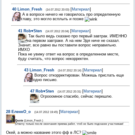
40
Limon_Fresh
[
Материал
]
(14.07.2012 20:03)
А в вопросе ничего не говорилось про определенную
главу, это могло всплыть и позже
41
Rob♥Sten
[
Материал
]
(14.07.2012 20:04)
Так было ведь сказано про первый завтрак. ИМЕННО
на первом завтраке. А на нем Эдя ниче не сказал.
Значит, все равно вы поставили вопрос неправильно.
ИМХО
Пока не увижу ответ на вопрос в определенном месте,
буду считать, что вопрос некорректен.
43
Limon_Fresh
[
Материал
]
(14.07.2012 20:14)
Вопрос откорректирован. Можешь прислать еще
одно письмо.
47
Rob♥Sten
[
Материал
]
(14.07.2012 20:31)
Огрооомное спасибо, сейчас перешлю.
28
ЕленкО_о
[
Материал
]
(14.07.2012 19:45)
Quote
(
Limon_Fresh
)
Отвечу только после окончания приема работ, чтоб не было подсказок участникам!
Окей, а можно название этого фф в ЛС?