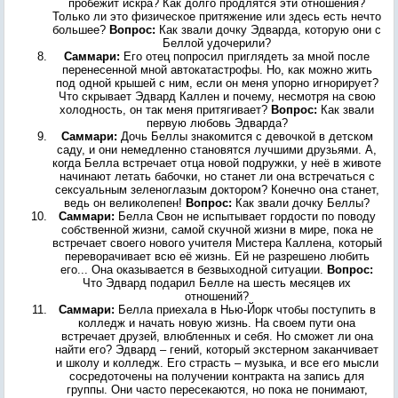
пробежит искра? Как долго продлятся эти отношения?
Только ли это физическое притяжение или здесь есть нечто
большее?
Вопрос:
Как звали дочку Эдварда, которую они с
Беллой удочерили?
Саммари:
Его отец попросил приглядеть за мной после
перенесенной мной автокатастрофы. Но, как можно жить
под одной крышей с ним, если он меня упорно игнорирует?
Что скрывает Эдвард Каллен и почему, несмотря на свою
холодность, он так меня притягивает?
Вопрос:
Как звали
первую любовь Эдварда?
Саммари:
Дочь Беллы знакомится с девочкой в детском
саду, и они немедленно становятся лучшими друзьями. А,
когда Белла встречает отца новой подружки, у неё в животе
начинают летать бабочки, но станет ли она встречаться с
сексуальным зеленоглазым доктором? Конечно она станет,
ведь он великолепен!
Вопрос:
Как звали дочку Беллы?
Саммари:
Белла Свон не испытывает гордости по поводу
собственной жизни, самой скучной жизни в мире, пока не
встречает своего нового учителя Мистера Каллена, который
переворачивает всю её жизнь. Ей не разрешено любить
его... Она оказывается в безвыходной ситуации.
Вопрос:
Что Эдвард подарил Белле на шесть месяцев их
отношений?
Саммари:
Белла приехала в Нью-Йорк чтобы поступить в
колледж и начать новую жизнь. На своем пути она
встречает друзей, влюбленных и себя. Но сможет ли она
найти его? Эдвард – гений, который экстерном заканчивает
и школу и колледж. Его страсть – музыка, и все его мысли
сосредоточены на получении контракта на запись для
группы. Они часто пересекаются, но пока не понимают,