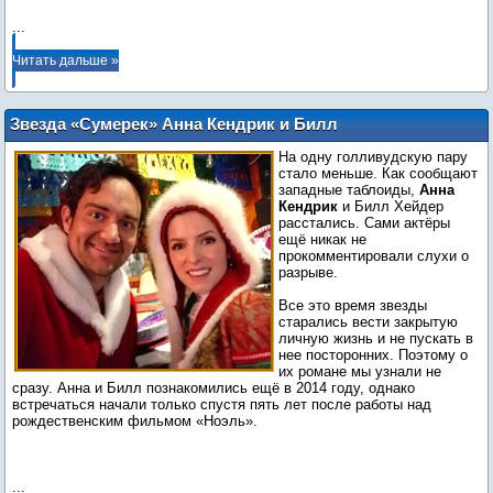
...
Читать дальше »
Звезда «Сумерек» Анна Кендрик и Билл
Хейдер расстались
На одну голливудскую пару
стало меньше. Как сообщают
западные таблоиды,
Анна
Кендрик
и Билл Хейдер
расстались. Сами актёры
ещё никак не
прокомментировали слухи о
разрыве.
Все это время звезды
старались вести закрытую
личную жизнь и не пускать в
нее посторонних. Поэтому о
их романе мы узнали не
сразу. Анна и Билл познакомились ещё в 2014 году, однако
встречаться начали только спустя пять лет после работы над
рождественским фильмом «Ноэль».
...