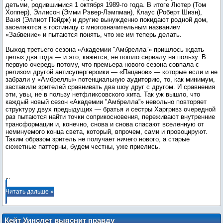
детьми, родившимися 1 октября 1989-го года. В итоге Лютер (Том
Хоппер), Эллисон (Эмми Рэвер-Лэмпман), Клаус (Роберт Шиэн),
Ваня (Эллиот Пейдж) и другие вынужденно покидают родной дом,
заселяются в гостиницу с многозначительным названием
«Забвение» и пытаются понять, что же им теперь делать.
Выход третьего сезона «Академии "Амбрелла”» пришлось ждать
целых два года — и это, кажется, не пошло сериалу на пользу. В
первую очередь потому, что премьера нового сезона совпала с
релизом другой антисупергероики — «Пацанов» — которые если и не
забрали у «Амбреллы» потенциальную аудиторию, то, как минимум,
заставили зрителей сравнивать два шоу друг с другом. И сравнения
эти, увы, не в пользу нетфликсовского хита. Так уж вышло, что
каждый новый сезон «Академии "Амбрелла”» невольно повторяет
структуру двух предыдущих — братья и сестры Харгривз очередной
раз пытаются найти точки соприкосновения, переживают внутренние
трансформации и, конечно, снова и снова спасают вселенную от
неминуемого конца света, который, впрочем, сами и провоцируют.
Таким образом зритель не получает ничего нового, а старые
сюжетные паттерны, будем честны, уже приелись.
...
Читать дальше »
Кейт Уинслет выяснит правду