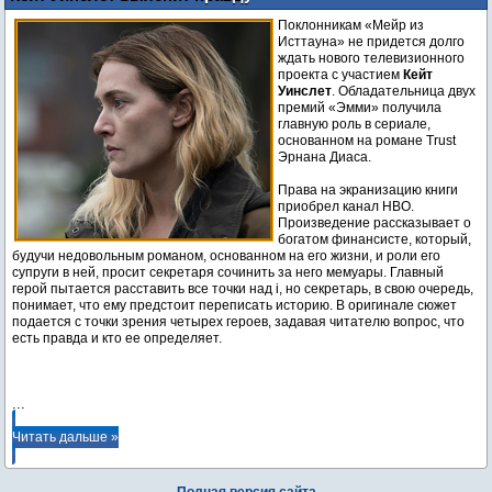
Поклонникам «Мейр из
Исттауна» не придется долго
ждать нового телевизионного
проекта с участием
Кейт
Уинслет
. Обладательница двух
премий «Эмми» получила
главную роль в сериале,
основанном на романе Trust
Эрнана Диаса.
Права на экранизацию книги
приобрел канал HBO.
Произведение рассказывает о
богатом финансисте, который,
будучи недовольным романом, основанном на его жизни, и роли его
супруги в ней, просит секретаря сочинить за него мемуары. Главный
герой пытается расставить все точки над i, но секретарь, в свою очередь,
понимает, что ему предстоит переписать историю. В оригинале сюжет
подается с точки зрения четырех героев, задавая читателю вопрос, что
есть правда и кто ее определяет.
...
Читать дальше »