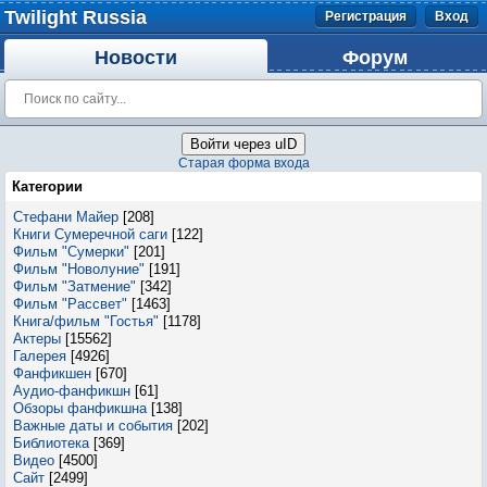
Twilight Russia
Регистрация
Вход
Новости
Форум
Войти через uID
Старая форма входа
Категории
Стефани Майер
[208]
Книги Сумеречной саги
[122]
Фильм "Сумерки"
[201]
Фильм "Новолуние"
[191]
Фильм "Затмение"
[342]
Фильм "Рассвет"
[1463]
Книга/фильм "Гостья"
[1178]
Актеры
[15562]
Галерея
[4926]
Фанфикшен
[670]
Аудио-фанфикшн
[61]
Обзоры фанфикшна
[138]
Важные даты и события
[202]
Библиотека
[369]
Видео
[4500]
Сайт
[2499]