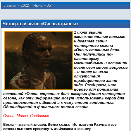
»
»
»
05
Главная
2022
Июль
Четвертый сезон «Очень странных
дел»: объяснение концовки и что будет
1 июля вышли
в пятом сезоне
заключительные восьмая
и девятая серии
четвертого сезона
«Очень странных дел».
Они получились по-
настоящему
масштабными и оставили
после себя много вопросов
– и вовсе не из-за
отсутствия
традиционного хэппи-
энда. Разбираем, что
нового для понимания
вселенной «Очень странных дел» раскрыл финал четвертоо
сезона, как эту информацию могут использовать герои для
противостояния с Векной и к чему стоит готовиться
Одиннадцатой в финальном пятом сезоне.
Очень. Много. Спойлеров.
Векна – главный злодей. Векна создал Истязателя Разума и все
сезоны пытался проникнуть из Изнанки в наш мир