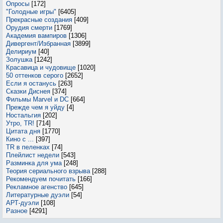
Опросы
[172]
"Голодные игры"
[6405]
Прекрасные создания
[409]
Орудия смерти
[1769]
Академия вампиров
[1306]
Дивергент/Избранная
[3899]
Делириум
[40]
Золушка
[1242]
Красавица и чудовище
[1020]
50 оттенков серого
[2652]
Если я останусь
[263]
Сказки Диснея
[374]
Фильмы Marvel и DC
[664]
Прежде чем я уйду
[4]
Ностальгия
[202]
Утро, TR!
[714]
Цитата дня
[1770]
Кино с ...
[397]
TR в пеленках
[74]
Плейлист недели
[543]
Разминка для ума
[248]
Теория сериального взрыва
[288]
Рекомендуем почитать
[166]
Рекламное агенство
[645]
Литературные дуэли
[54]
АРТ-дуэли
[108]
Разное
[4291]