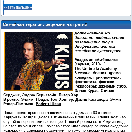
Читать дальше »
Семейная терапия: рецензия на третий
сезон сериала «Академия “Амбрелла”»
Долгожданное, но
довольно неоднозначное
возвращение шоу о
дисфункциональном
семействе супергероев.
Академия «Амбрелла»
(сериал, 2019-...)
The Umbrella Academy
3 сезона, боевик, драма,
комедия, приключения,
фантастика, фэнтези
Режиссеры: Джереми Уэбб,
Эллен Курас, Стивен
Серджик, Эндрю Бернстайн, Питер Хор
В ролях: Эллиот Пейдж, Том Хоппер, Дэвид Кастанеда, Эмми
Рэвер-Лэмпман,
Роберт Шиэн
После предотвращения апокалипсиса в Далласе 60-х годов
Харгривзы возвращаются в изначальный таймлайн и понимают, что
случайно переписали настоящее. В новой реальности Реджинальд
не стал их усыновлять, вместо этого миллиардер основал академию
«Спэрроу» с совершенно другими, но тоже по-своему уникальными