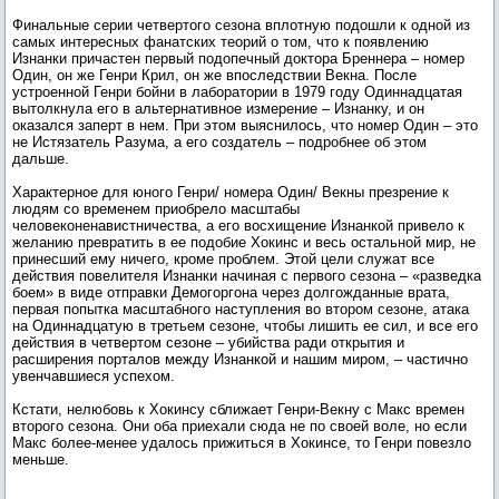
Финальные серии четвертого сезона вплотную подошли к одной из
самых интересных фанатских теорий о том, что к появлению
Изнанки причастен первый подопечный доктора Бреннера – номер
Один, он же Генри Крил, он же впоследствии Векна. После
устроенной Генри бойни в лаборатории в 1979 году Одиннадцатая
вытолкнула его в альтернативное измерение – Изнанку, и он
оказался заперт в нем. При этом выяснилось, что номер Один – это
не Истязатель Разума, а его создатель – подробнее об этом
дальше.
Характерное для юного Генри/ номера Один/ Векны презрение к
людям со временем приобрело масштабы
человеконенавистничества, а его восхищение Изнанкой привело к
желанию превратить в ее подобие Хокинс и весь остальной мир, не
принесший ему ничего, кроме проблем. Этой цели служат все
действия повелителя Изнанки начиная с первого сезона – «разведка
боем» в виде отправки Демогоргона через долгожданные врата,
первая попытка масштабного наступления во втором сезоне, атака
на Одиннадцатую в третьем сезоне, чтобы лишить ее сил, и все его
действия в четвертом сезоне – убийства ради открытия и
расширения порталов между Изнанкой и нашим миром, – частично
увенчавшиеся успехом.
Кстати, нелюбовь к Хокинсу сближает Генри-Векну с Макс времен
второго сезона. Они оба приехали сюда не по своей воле, но если
Макс более-менее удалось прижиться в Хокинсе, то Генри повезло
меньше.